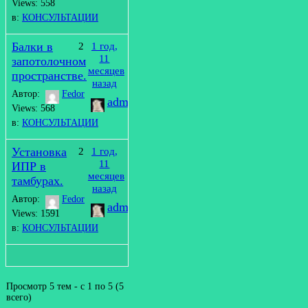
Views: 558
в:
КОНСУЛЬТАЦИИ
Балки в
2
1 год,
11
запотолочном
месяцев
пространстве.
назад
Автор:
Fedor
admin
Views: 568
в:
КОНСУЛЬТАЦИИ
Установка
2
1 год,
11
ИПР в
месяцев
тамбурах.
назад
Автор:
Fedor
admin
Views: 1591
в:
КОНСУЛЬТАЦИИ
Просмотр 5 тем - с 1 по 5 (5
всего)