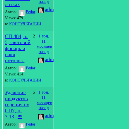
назад
лотках
admin
Автор:
Fedor
Views: 479
в:
КОНСУЛЬТАЦИИ
СП 484, т.
2
1 год,
11
5, световой
месяцев
фонарь и
назад
накл
admin
потолок.
Автор:
Fedor
Views: 414
в:
КОНСУЛЬТАЦИИ
Удаление
5
1 год,
11
продуктов
месяцев
горения по
назад
СП7, п.
admin
7.13.
Автор:
Fedor