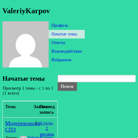
ValeriyKarpov
Профиль
Начатые темы
Ответы
Взаимодействие
Избранное
Начатые темы
Просмотр 1 темы - с 1 по 1
(1 всего)
Тема
Записи
Последняя
запись
Модернизация
2
4 года,
2
СПЗ
месяца
Автор:
ValeriyKarpov