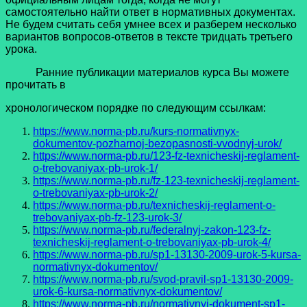
самостоятельно найти ответ в нормативных документах.
Не будем считать себя умнее всех и разберем несколько
вариантов вопросов-ответов в тексте тридцать третьего
урока.
Ранние публикации материалов курса Вы можете
прочитать в
хронологическом порядке по следующим ссылкам:
https://www.norma-pb.ru/kurs-normativnyx-
dokumentov-pozharnoj-bezopasnosti-vvodnyj-urok/
https://www.norma-pb.ru/123-fz-texnicheskij-reglament-
o-trebovaniyax-pb-urok-1/
https://www.norma-pb.ru/fz-123-texnicheskij-reglament-
o-trebovaniyax-pb-urok-2/
https://www.norma-pb.ru/texnicheskij-reglament-o-
trebovaniyax-pb-fz-123-urok-3/
https://www.norma-pb.ru/federalnyj-zakon-123-fz-
texnicheskij-reglament-o-trebovaniyax-pb-urok-4/
https://www.norma-pb.ru/sp1-13130-2009-urok-5-kursa-
normativnyx-dokumentov/
https://www.norma-pb.ru/svod-pravil-sp1-13130-2009-
urok-6-kursa-normativnyx-dokumentov/
https://www.norma-pb.ru/normativnyj-dokument-sp1-