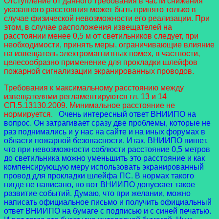
Отступление от данного требования в части снижения
указанного расстояния может быть принято только в
случае физической невозможности его реализации. При
этом, в случае расположения извещателей на
расстоянии менее 0,5 м от светильников следует, при
необходимости, принять меры, ограничивающие влияние
на извещатель электромагнитных помех, в частности,
целесообразно применение для прокладки шлейфов
пожарной сигнализации экранированных проводов.
Требования к максимальному расстоянию между
извещателями регламентируются гл. 13 и 14
СП.5.13130.2009. Минимальное расстояние не
нормируется.
Очень интересный ответ ВНИИПО на
вопрос. Он затрагивает сразу две проблемы, которые не
раз поднимались и у нас на сайте и на иных форумах в
области пожарной безопасности. Итак, ВНИИПО пишет,
что при невозможности соблюсти расстояние 0,5 метров
до светильника можно уменьшить это расстояние и как
компенсирующую меру использовать экранированный
провод для прокладки шлейфа ПС. В нормах такого
нигде не написано, но вот ВНИИПО допускает такое
развитие событий. Думаю, что при желании, можно
написать официальное письмо и получить официальный
ответ ВНИИПО на бумаге с подписью и с синей печатью.