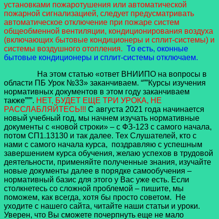
установками пожаротушения или автоматической
пожарной сигнализацией, следует предусматривать
автоматическое отключение при пожаре систем
общеобменной вентиляции, кондиционирования воздуха
(включающих бытовые кондиционеры и сплит-системы) и
системы воздушного отопления.
То есть, оконные
бытовые кондиционеры и сплит-системы отключаем.
На этом статью «ответ ВНИИПО на вопросы в
области ПБ Урок №33» заканчиваем. “””Курсы изучения
нормативных документов в этом году заканчиваем
также”””.
НЕТ, БУДЕТ ЕЩЕ ТРИ УРОКА, НЕ
РАССЛАБЛЯЙТЕСЬ!!!
С августа 2021 года начинается
новый учебный год, мы начнем изучать нормативные
документы с «новой строки» – с ФЗ-123 с самого начала,
потом СП1.13130 и так далее. Тех Слушателей, кто с
нами с самого начала курса, поздравляю с успешным
завершением курса обучения, желаю успехов в трудовой
деятельности, применяйте полученные знания, изучайте
новые документы далее в порядке самообучения –
нормативный базис для этого у Вас уже есть. Если
столкнетесь со сложной проблемой – пишите, мы
поможем, как всегда, хотя бы просто советом. Не
уходите с нашего сайта, читайте наши статьи и уроки.
Уверен, что Вы сможете почерпнуть еще не мало