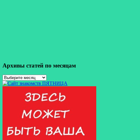
Архивы статей по месяцам
Архивы
статей
по
месяцам