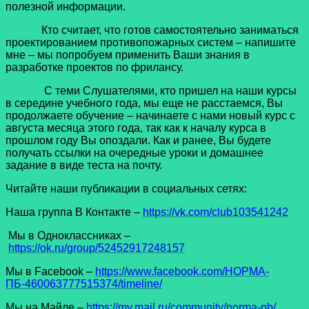
полезной информации.
Кто считает, что готов самостоятельно заниматься
проектированием противопожарных систем – напишите
мне – мы попробуем применить Ваши знания в
разработке проектов по фрилансу.
С теми Слушателями, кто пришел на наши курсы
в середине учебного года, мы еще не расстаемся, Вы
продолжаете обучение – начинаете с нами новый курс с
августа месяца этого года, так как к началу курса в
прошлом году Вы опоздали. Как и ранее, Вы будете
получать ссылки на очередные уроки и домашнее
задание в виде теста на почту.
Читайте наши публикации в социальных сетях:
Наша группа В Контакте –
https://vk.com/club103541242
Мы в Одноклассниках –
https://ok.ru/group/52452917248157
Мы в Facеbook –
https://www.facebook.com/НОРМА-
ПБ-460063777515374/timeline/
Мы на Майле –
https://my.mail.ru/community/norma-pb/