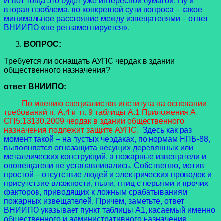
И вот тогда это будет уже интересной бумагой. Ну и
вторая проблема, по конкретной сути вопроса – какое
минимальное расстояние между извещателями – ответ
ВНИИПО «не регламентируется».
ВОПРОС:
Требуется ли оснащать АУПС чердак в здании
общественного назначения?
ответ ВНИИПО:
По мнению специалистов института на основании
требований п. А.4 и п. 9 таблицы А.1 Приложения А
СП5.13130.2009 чердак в здании общественного
назначения подлежит защите АУПС.
Здесь как раз
момент такой – на пустых чердаках, по нормам НПБ-88,
выполняется огнезащита несущих деревянных или
металлических конструкций, а пожарные извещатели и
оповещатели не устанавливались. Собственно, мотив
простой – отсутствие людей и электрических проводок и
присутствие влажности, пыли, птиц с перьями и прочих
факторов, приводящих к ложным срабатываниям
пожарных извещателей. Причем, заметьте, ответ
ВНИИПО указывает пункт таблицы А1, касаемый именно
общественного и административного назначения.