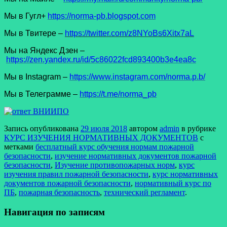
Мы в Гугл+
https://norma-pb.blogspot.com
Мы в Твитере –
https://twitter.com/z8NYoBs6Xitx7aL
Мы на Яндекс Дзен –
https://zen.yandex.ru/id/5c86022fcd893400b3e4ea8c
Мы в Instagram –
https://www.instagram.com/norma.p.b/
Мы в Телеграмме –
https://t.me/norma_pb
Запись опубликована
29 июля 2018
автором
admin
в рубрике
КУРС ИЗУЧЕНИЯ НОРМАТИВНЫХ ДОКУМЕНТОВ
с
метками
бесплатный курс обучения нормам пожарной
безопасности
,
изучение нормативных документов пожарной
безопасности
,
Изучение противопожарных норм
,
курс
изучения правил пожарной безопасности
,
курс нормативных
документов пожарной безопасности
,
нормативный курс по
ПБ
,
пожарная безопасность
,
технический регламент
.
Навигация по записям