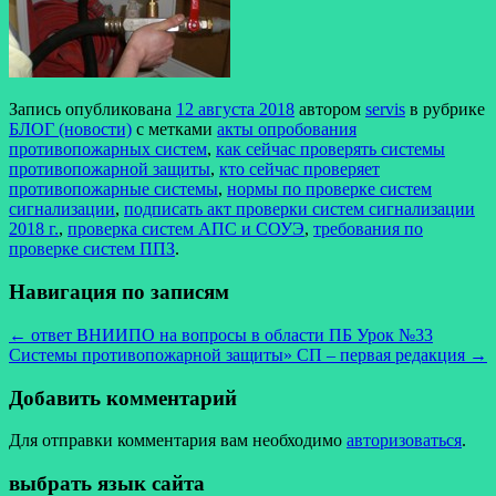
Запись опубликована
12 августа 2018
автором
servis
в рубрике
БЛОГ (новости)
с метками
акты опробования
противопожарных систем
,
как сейчас проверять системы
противопожарной защиты
,
кто сейчас проверяет
противопожарные системы
,
нормы по проверке систем
сигнализации
,
подписать акт проверки систем сигнализации
2018 г.
,
проверка систем АПС и СОУЭ
,
требования по
проверке систем ППЗ
.
Навигация по записям
←
ответ ВНИИПО на вопросы в области ПБ Урок №33
Системы противопожарной защиты» СП – первая редакция
→
Добавить комментарий
Для отправки комментария вам необходимо
авторизоваться
.
выбрать язык сайта