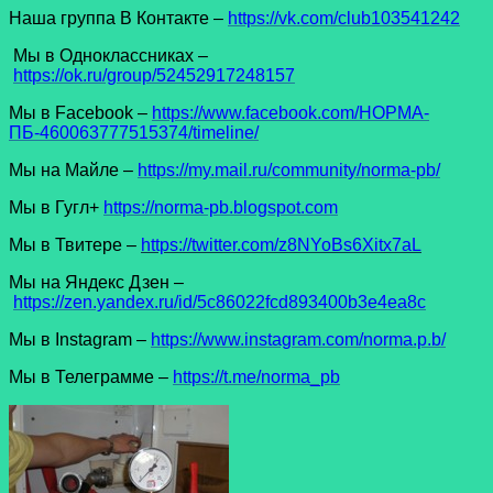
Наша группа В Контакте –
https://vk.com/club103541242
Мы в Одноклассниках –
https://ok.ru/group/52452917248157
Мы в Facеbook –
https://www.facebook.com/НОРМА-
ПБ-460063777515374/timeline/
Мы на Майле –
https://my.mail.ru/community/norma-pb/
Мы в Гугл+
https://norma-pb.blogspot.com
Мы в Твитере –
https://twitter.com/z8NYoBs6Xitx7aL
Мы на Яндекс Дзен –
https://zen.yandex.ru/id/5c86022fcd893400b3e4ea8c
Мы в Instagram –
https://www.instagram.com/norma.p.b/
Мы в Телеграмме –
https://t.me/norma_pb