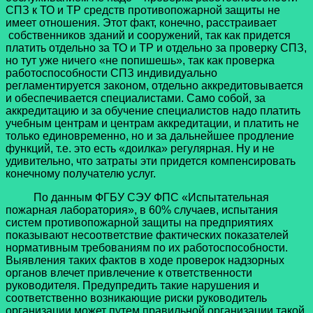
СПЗ к ТО и ТР средств противопожарной защиты не
имеет отношения. Этот факт, конечно, расстраивает
собственников зданий и сооружений, так как придется
платить отдельно за ТО и ТР и отдельно за проверку СПЗ,
но тут уже ничего «не попишешь», так как проверка
работоспособности СПЗ индивидуально
регламентируется законом, отдельно аккредитовывается
и обеспечивается специалистами. Само собой, за
аккредитацию и за обучение специалистов надо платить
учебным центрам и центрам аккредитации, и платить не
только единовременно, но и за дальнейшее продление
функций, т.е. это есть «доилка» регулярная. Ну и не
удивительно, что затраты эти придется компенсировать
конечному получателю услуг.
По данным ФГБУ СЭУ ФПС «Испытательная
пожарная лаборатория», в 60% случаев, испытания
систем противопожарной защиты на предприятиях
показывают несоответствие фактических показателей
нормативным требованиям по их работоспособности.
Выявления таких фактов в ходе проверок надзорных
органов влечет привлечение к ответственности
руководителя. Предупредить такие нарушения и
соответственно возникающие риски руководитель
организации может путем правильной организации такой