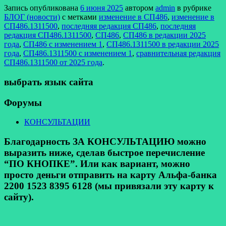
Запись опубликована
6 июня 2025
автором
admin
в рубрике
БЛОГ (новости)
с метками
изменение в СП486
,
изменение в
СП486.1311500
,
последняя редакция СП486
,
последняя
редакция СП486.1311500
,
СП486
,
СП486 в редакции 2025
года
,
СП486 с изменением 1
,
СП486.1311500 в редакции 2025
года
,
СП486.1311500 с изменением 1
,
сравнительная редакция
СП486.1311500 от 2025 года
.
выбрать язык сайта
Форумы
КОНСУЛЬТАЦИИ
Благодарность ЗА КОНСУЛЬТАЦИЮ можно
выразить ниже, сделав быстрое перечисление
“ПО КНОПКЕ”. Или как вариант, можно
просто деньги отправить на карту Альфа-банка
2200 1523 8395 6128 (мы привязали эту карту к
сайту).