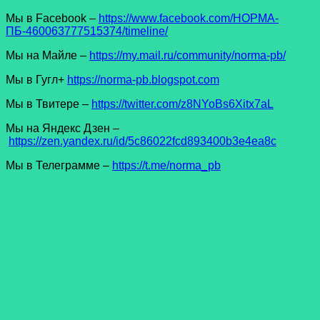
Мы в Facеbook –
https://www.facebook.com/НОРМА-
ПБ-460063777515374/timeline/
Мы на Майле –
https://my.mail.ru/community/norma-pb/
Мы в Гугл+
https://norma-pb.blogspot.com
Мы в Твитере –
https://twitter.com/z8NYoBs6Xitx7aL
Мы на Яндекс Дзен –
https://zen.yandex.ru/id/5c86022fcd893400b3e4ea8c
Мы в Телеграмме –
https://t.me/norma_pb