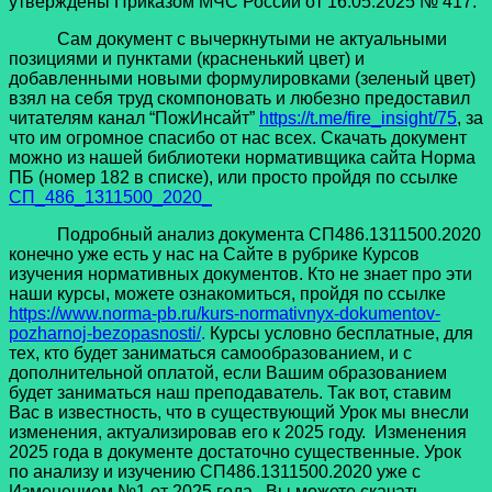
утверждены Приказом МЧС России от 16.05.2025 № 417.
Сам документ с вычеркнутыми не актуальными
позициями и пунктами (красненький цвет) и
добавленными новыми формулировками (зеленый цвет)
взял на себя труд скомпоновать и любезно предоставил
читателям канал “ПожИнсайт”
https://t.me/fire_insight/75
, за
что им огромное спасибо от нас всех. Скачать документ
можно из нашей библиотеки нормативщика сайта Норма
ПБ (номер 182 в списке), или просто пройдя по ссылке
СП_486_1311500_2020_
Подробный анализ документа СП486.1311500.2020
конечно уже есть у нас на Сайте в рубрике Курсов
изучения нормативных документов. Кто не знает про эти
наши курсы, можете ознакомиться, пройдя по ссылке
https://www.norma-pb.ru/kurs-normativnyx-dokumentov-
pozharnoj-bezopasnosti/
.
Курсы условно бесплатные, для
тех, кто будет заниматься самообразованием, и с
дополнительной оплатой, если Вашим образованием
будет заниматься наш преподаватель. Так вот, ставим
Вас в известность, что в существующий Урок мы внесли
изменения, актуализировав его к 2025 году. Изменения
2025 года в документе достаточно существенные. Урок
по анализу и изучению СП486.1311500.2020 уже с
Изменением №1 от 2025 года, Вы можете скачать,