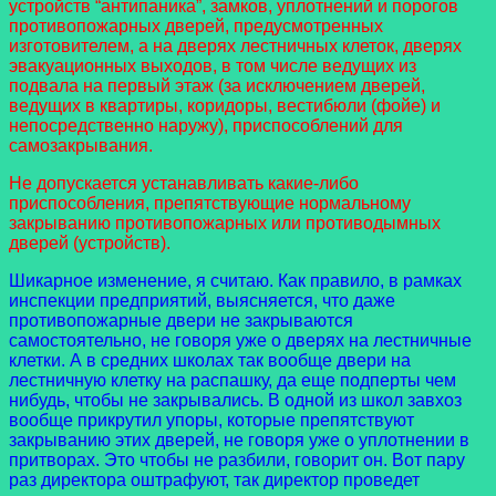
устройств “антипаника”, замков, уплотнений и порогов
противопожарных дверей, предусмотренных
изготовителем, а на дверях лестничных клеток, дверях
эвакуационных выходов, в том числе ведущих из
подвала на первый этаж (за исключением дверей,
ведущих в квартиры, коридоры, вестибюли (фойе) и
непосредственно наружу), приспособлений для
самозакрывания.
Не допускается устанавливать какие-либо
приспособления, препятствующие нормальному
закрыванию противопожарных или противодымных
дверей (устройств).
Шикарное изменение, я считаю. Как правило, в рамках
инспекции предприятий, выясняется, что даже
противопожарные двери не закрываются
самостоятельно, не говоря уже о дверях на лестничные
клетки. А в средних школах так вообще двери на
лестничную клетку на распашку, да еще подперты чем
нибудь, чтобы не закрывались. В одной из школ завхоз
вообще прикрутил упоры, которые препятствуют
закрыванию этих дверей, не говоря уже о уплотнении в
притворах. Это чтобы не разбили, говорит он. Вот пару
раз директора оштрафуют, так директор проведет