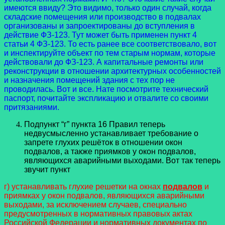
имеются ввиду? Это видимо, только один случай, когда
складские помещения или производство в подвалах
организованы и запроектированы до вступления в
действие ФЗ-123. Тут может быть применен пункт 4
статьи 4 ФЗ-123. То есть ранее все соответствовало, вот
и инспектируйте объект по тем старым нормам, которые
действовали до ФЗ-123. А капитальные ремонты или
реконструкции в отношении архитектурных особенностей
и назначения помещений здания с тех пор не
проводилась. Вот и все. Нате посмотрите технический
паспорт, почитайте экспликацию и отвалите со своими
притязаниями.
Подпункт “г” пункта 16 Правил теперь
недвусмысленно устанавливает требование о
запрете глухих решёток в отношении окон
подвалов, а также приямков у окон подвалов,
являющихся аварийными выходами. Вот так теперь
звучит пункт
г) устанавливать глухие решетки на окнах
подвалов
и
приямках у окон подвалов, являющихся аварийными
выходами, за исключением случаев, специально
предусмотренных в нормативных правовых актах
Российской Федерации и нормативных документах по