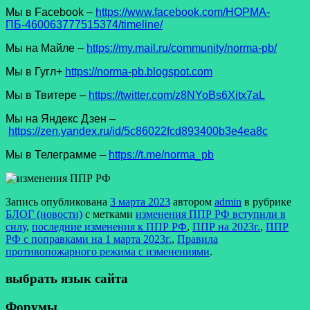
Мы в Facеbook –
https://www.facebook.com/НОРМА-
ПБ-460063777515374/timeline/
Мы на Майле –
https://my.mail.ru/community/norma-pb/
Мы в Гугл+
https://norma-pb.blogspot.com
Мы в Твитере –
https://twitter.com/z8NYoBs6Xitx7aL
Мы на Яндекс Дзен –
https://zen.yandex.ru/id/5c86022fcd893400b3e4ea8c
Мы в Телеграмме –
https://t.me/norma_pb
Запись опубликована
3 марта 2023
автором
admin
в рубрике
БЛОГ (новости)
с метками
изменения ППР РФ вступили в
силу
,
последние изменения к ППР РФ
,
ППР на 2023г.
,
ППР
РФ с поправками на 1 марта 2023г.
,
Правила
противопожарного режима с изменениями
.
выбрать язык сайта
Форумы