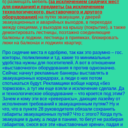
б) размещать мебель
(за исключением сидячих мест
для ожидания) и предметы (за исключением
технологического, выставочного и другого
оборудования)
на путях эвакуации, у дверей
эвакуационных и аварийных выходов, в переходах
между секциями, у выходов на крышу (покрытие), а также
демонтировать лестницы, поэтажно соединяющие
балконы и лоджии, лестницы в приямках, блокировать
люки на балконах и лоджиях квартир;
Про сидячие места я одобряю, так как это разумно – гос.
конторы, поликлиники и т.д. какие то минимальные
удобства нужны для посетителей. А вот в отношении
«выставочного» оборудования я против однозначно.
Сейчас начнут рекламные баннеры выставлять в
эвакуационных коридорах, а люди о них потом
спотыкаться будут. Рекламщики вобще народ «без
тормозов», а тут им еще взяли и исключение сделали. Да
и технологическое оборудование – что кроется под этим?
Зачем и кому эти все «реверансы», дающие лазейку от
исполнения требований к эвакуационным путям? Ну и
что, что в пункте 28 руководителя обязали сохранить
габариты эвакуационных путей? Что с этого? Когда путь
эвакуации в дыму, а люди в панике, то бегут не разбирая
габаритов, снося все эти «выставочные хрени», падая и