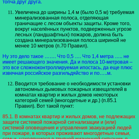
топча друг друга.
Увеличена до ширины 1,4 м (было 0,5 м) требуемая
минерализованная полоса, отделяющая
граничащие с лесом объекты защиты. Кроме того,
вокруг населённых пунктов, подверженных угрозе
лесных (ландшафтных) пожаров, должна быть
создана минерализованная полоса шириной не
менее 10 метров (п.70 Правил).
Ну это дело такое ……. Что 0,5 …. Что 1,4 метра ….. не
имеет решающего значения. Да и полоса 10-метровая –
это все сложноконтроллируемая ипостась, да еще плюс
извечная российское разгильдяйство и по…..м.
Вводится требование о необходимости установки
автономных дымовых пожарных извещателей в
комнатах квартир и жилых домов некоторых
категорий семей (многодетные и др.) (п.85.1
Правил). Вот такой пункт:
85.1. В комнатах квартир и жилых домов, не подлежащих
защите системой пожарной сигнализации и (или)
системой оповещения и управления эвакуацией людей
при пожаре, в которых проживают многодетные семьи,
семьи, находящиеся в трудной жизненной ситуации, в