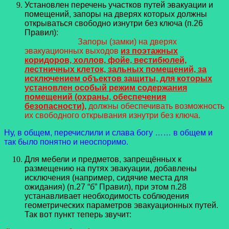
Установлен перечень участков путей эвакуации и
помещений, запоры на дверях которых должны
открываться свободно изнутри без ключа (п.26
Правил):
Запоры (замки) на дверях
эвакуационных выходов
из поэтажных
коридоров, холлов, фойе, вестибюлей,
лестничных клеток, зальных помещений, за
исключением объектов защиты, для которых
установлен особый режим содержания
помещений (охраны, обеспечения
безопасности)
,
должны обеспечивать возможность
их свободного открывания изнутри без ключа.
Ну, в общем, перечислили и слава богу …… в общем и
так было понятно и неоспоримо.
Для мебели и предметов, запрещённых к
размещению на путях эвакуации, добавлены
исключения (например, сидячие места для
ожидания) (п.27 “б” Правил), при этом п.28
устанавливает необходимость соблюдения
геометрических параметров эвакуационных путей.
Так вот пункт теперь звучит: