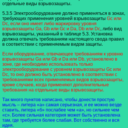
отдельные виды взрывозащиты.
5.3.5 Электрооборудование должно применяться в зонах,
требующих применения уровней взрывозащиты
Gc или
Dc, если оно имеет либо маркировку уровня
взрывозащиты Ga, Gb или Gc и Da, Db или Dc
, либо вид
взрывозащиты, указанный в таблице 5.3. Установка
должна отвечать требованиям настоящего свода правил
в соответствии с применяемым видом защиты.
Если оборудование, отвечающее требованиям к уровню
взрывозащиты Ga или Gb и Da или Db, установлено в
зоне, где необходимо использовать только
электрооборудование с уровнем взрывозащиты Gc или
Dc, то оно должно быть установлено в соответствии с
требованиями всех применяемых видов взрывозащиты,
кроме случаев, когда применяют дополнительные
требования на отдельные виды взрывозащиты.
Так много пунктов написано, чтобы донести простую
мысль – литера «а» самая серьезная, и ее можно везде
ставить, литера «б» послабее чем «а», но сильнее чем
«с». Более сильная категория может быть установлена
там, где требуется более слабая. Вот собственно и вся
идея.