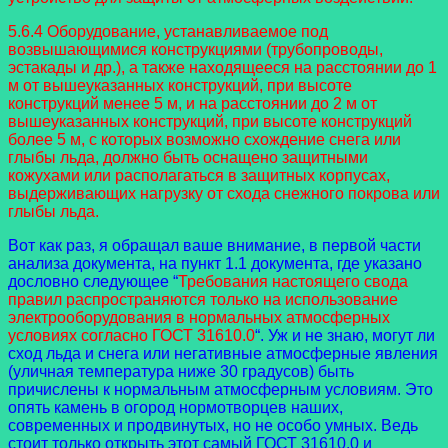
5.6.4 Оборудование, устанавливаемое под
возвышающимися конструкциями (трубопроводы,
эстакады и др.), а также находящееся на расстоянии до 1
м от вышеуказанных конструкций, при высоте
конструкций менее 5 м, и на расстоянии до 2 м от
вышеуказанных конструкций, при высоте конструкций
более 5 м, с которых возможно схождение снега или
глыбы льда, должно быть оснащено защитными
кожухами или располагаться в защитных корпусах,
выдерживающих нагрузку от схода снежного покрова или
глыбы льда.
Вот как раз, я обращал ваше внимание, в первой части
анализа документа, на пункт 1.1 документа, где указано
дословно следующее “
Требования настоящего свода
правил распространяются только на использование
электрооборудования в нормальных атмосферных
условиях согласно ГОСТ 31610.0
“. Уж и не знаю, могут ли
сход льда и снега или негативные атмосферные явления
(уличная температура ниже 30 градусов) быть
причислены к нормальным атмосферным условиям. Это
опять камень в огород нормотворцев наших,
современных и продвинутых, но не особо умных. Ведь
стоит только открыть этот самый ГОСТ 31610.0 и