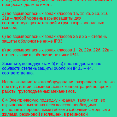
процессах, должно иметь:
а) во взрывоопасных зонах классов 1а, 1г, 2а, 21а, 21б,
21в – любой уровень взрывозащиты для
соответствующих категорий и групп взрывоопасных
смесей;
б) во взрывоопасных зонах классов 2а и 2б – степень
защиты оболочки не ниже IP33;
в) во взрывоопасных зонах классов 1г, 2г, 22а, 22б, 22в –
степень защиты оболочки не ниже IP44.
Заметьте, по подпунктам б) и в) вполне достаточно
соблюсти степень защиты оболочки IP 33 – 44,
соответственно.
Использование такого оборудования разрешается только
при отсутствии взрывоопасных концентраций во время
работы грузоподъемных механизмов.
8.4 Электрическую подводку к кранам, талям и т.п. во
взрывоопасных зонах всех классов необходимо
выполнять переносными гибкими кабелями с медными
жилами, резиновой изоляцией, в резиновой