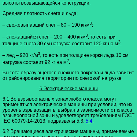
высоты возвышающейся конструкции.
Средняя плотность снега и льда:
3
– свежевыпавший снег – 80 – 190 кг/м
;
3
– слежавшийся снег – 200 – 400 кг/м
, то есть при
2
толщине снега 30 см нагрузка составит 120 кг на м
;
3
– лед – 920 кг/м
, то есть при толщине корки льда 10 см
2
нагрузка составит 92 кг на м
.
Высота образующегося снежного покрова и льда зависит
от районирования территории по снеговой нагрузке.
6 Электрические машины
6.1 Во взрывоопасных зонах любого класса могут
применяться электрические машины при условии, что их
уровень взрывозащиты выбран в зависимости от класса
взрывоопасной зоны и удовлетворяет требованиям ГОСТ
IEC 60079-14-2013, подразделы 5.3,
5.4
.
6.2 Вращающиеся электрические машины, применяемые
во взрывоопасных зонах, должны удовлетворять