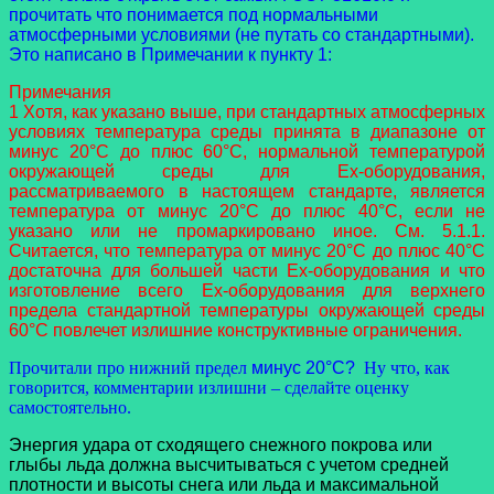
прочитать что понимается под нормальными
атмосферными условиями (не путать со стандартными).
Это написано в Примечании к пункту 1:
Примечания
1 Хотя, как указано выше, при стандартных атмосферных
условиях температура среды принята в диапазоне от
минус 20°С до плюс 60°С, нормальной температурой
окружающей среды для Ex-оборудования,
рассматриваемого в настоящем стандарте, является
температура от минус 20°С до плюс 40°С, если не
указано или не промаркировано иное. См. 5.1.1.
Считается, что температура от минус 20°С до плюс 40°С
достаточна для большей части Ex-оборудования и что
изготовление всего Ex-оборудования для верхнего
предела стандартной температуры окружающей среды
60°С повлечет излишние конструктивные ограничения.
Прочитали про нижний предел
минус 20°С?
Ну что, как
говорится, комментарии излишни – сделайте оценку
самостоятельно.
Энергия удара от сходящего снежного покрова или
глыбы льда должна высчитываться с учетом средней
плотности и высоты снега или льда и максимальной