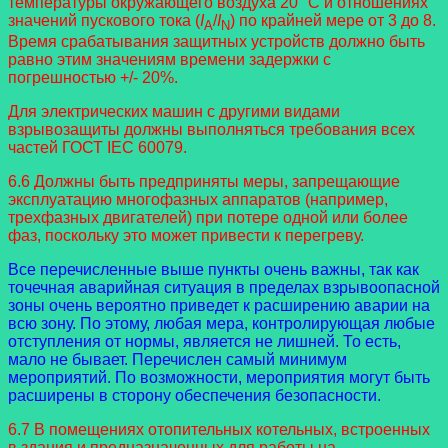
температуры окружающего воздуха 20 °C и отношениях
значений пускового тока (
I
/
I
) по крайней мере от 3 до 8.
A
N
Время срабатывания защитных устройств должно быть
равно этим значениям времени задержки с
погрешностью +/- 20%.
Для электрических машин с другими видами
взрывозащиты должны выполняться требования всех
частей ГОСТ IEC 60079.
6.6 Должны быть предприняты меры, запрещающие
эксплуатацию многофазных аппаратов (например,
трехфазных двигателей) при потере одной или более
фаз, поскольку это может привести к перегреву.
Все перечисленные выше пункты очень важны, так как
точечная аварийная ситуация в пределах взрывоопасной
зоны очень вероятно приведет к расширению аварии на
всю зону. По этому, любая мера, контролирующая любые
отступления от нормы, является не лишней. То есть,
мало не бывает. Перечислен самый минимум
мероприятий. По возможности, мероприятия могут быть
расширены в сторону обеспечения безопасности.
6.7 В помещениях отопительных котельных, встроенных
в здания и предназначенных для работы на