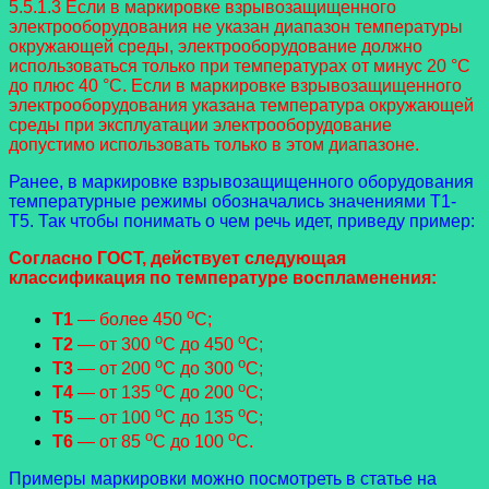
5.5.1.3 Если в маркировке взрывозащищенного
электрооборудования не указан диапазон температуры
окружающей среды, электрооборудование должно
использоваться только при температурах от минус 20 °C
до плюс 40 °C. Если в маркировке взрывозащищенного
электрооборудования указана температура окружающей
среды при эксплуатации электрооборудование
допустимо использовать только в этом диапазоне.
Ранее, в маркировке взрывозащищенного оборудования
температурные режимы обозначались значениями Т1-
Т5. Так чтобы понимать о чем речь идет, приведу пример:
Согласно ГОСТ, действует следующая
классификация по температуре воспламенения:
o
Т1
— более 450
С;
o
o
Т2
— от 300
С до 450
С;
o
o
Т3
— от 200
С до 300
С;
o
o
Т4
— от 135
С до 200
С;
o
o
Т5
— от 100
С до 135
С;
o
o
Т6
— от 85
С до 100
С.
Примеры маркировки можно посмотреть в статье на