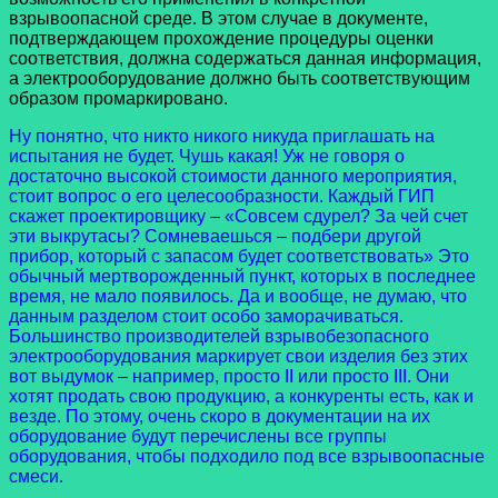
взрывоопасной среде. В этом случае в документе,
подтверждающем прохождение процедуры оценки
соответствия, должна содержаться данная информация,
а электрооборудование должно быть соответствующим
образом промаркировано.
Ну понятно, что никто никого никуда приглашать на
испытания не будет. Чушь какая! Уж не говоря о
достаточно высокой стоимости данного мероприятия,
стоит вопрос о его целесообразности. Каждый ГИП
скажет проектировщику – «Совсем сдурел? За чей счет
эти выкрутасы? Сомневаешься – подбери другой
прибор, который с запасом будет соответствовать» Это
обычный мертворожденный пункт, которых в последнее
время, не мало появилось. Да и вообще, не думаю, что
данным разделом стоит особо заморачиваться.
Большинство производителей взрывобезопасного
электрооборудования маркирует свои изделия без этих
вот выдумок – например, просто II или просто III. Они
хотят продать свою продукцию, а конкуренты есть, как и
везде. По этому, очень скоро в документации на их
оборудование будут перечислены все группы
оборудования, чтобы подходило под все взрывоопасные
смеси.