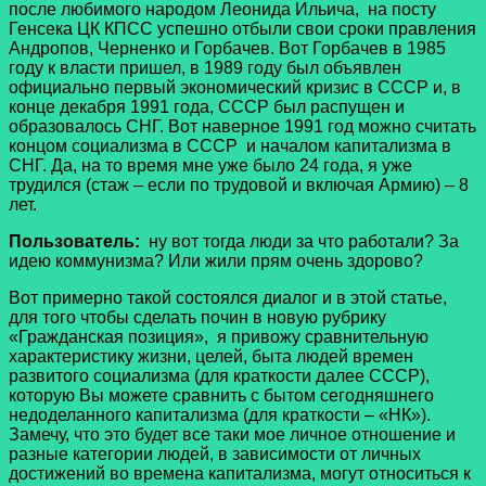
после любимого народом Леонида Ильича, на посту
Генсека ЦК КПСС успешно отбыли свои сроки правления
Андропов, Черненко и Горбачев. Вот Горбачев в 1985
году к власти пришел, в 1989 году был объявлен
официально первый экономический кризис в СССР и, в
конце декабря 1991 года, СССР был распущен и
образовалось СНГ. Вот наверное 1991 год можно считать
концом социализма в СССР и началом капитализма в
СНГ. Да, на то время мне уже было 24 года, я уже
трудился (стаж – если по трудовой и включая Армию) – 8
лет.
Пользователь:
ну вот тогда люди за что работали? За
идею коммунизма? Или жили прям очень здорово?
Вот примерно такой состоялся диалог и в этой статье,
для того чтобы сделать почин в новую рубрику
«Гражданская позиция», я привожу сравнительную
характеристику жизни, целей, быта людей времен
развитого социализма (для краткости далее СССР),
которую Вы можете сравнить с бытом сегодняшнего
недоделанного капитализма (для краткости – «НК»).
Замечу, что это будет все таки мое личное отношение и
разные категории людей, в зависимости от личных
достижений во времена капитализма, могут относиться к