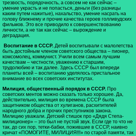
трезвость, порядочность, а совсем не как сейчас –
умение украсть и не попасться, деньги (без разницы
каким путем нажитые), нахальство, умение насрать на
голову ближнему и прочие качества героев голливудских
фильмов. Это все приводило к совершенствованию
личности, а не так как сейчас – вырождение и
деградация.
Воспитание в СССР.
Детей воспитывали с малолетства
быть достойным членом советского общества – пионер,
комсомолец, коммунист. Учили всем самым лучшим
качествам – честности, уважению к старшим,
трудолюбию и так далее. Здесь СССР был впереди
планеты всей – воспитанию уделялось пристальное
внимание во всех советских институтах.
Милиция, общественный порядок в СССР.
Про
советских ментов можно сказать только хорошее. Да,
действительно, милиция во времена СССР была
защитником общества от хулиганов, расхитителей
народного добра и прочих преступников закона.
Милицию уважали. Детский стишок про «Дядя Степа-
милиционер» – это был не пустой звук. Если где то что не
так, до сих пор, тетки-бабки, пожившие в СССР, наивно
кричат «ПОМОГИТЕ, МИЛИЦИЯ!!!» по старой памяти, так