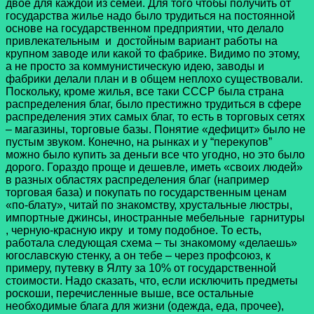
двое для каждой из семей. Для того чтобы получить от
государства жилье надо было трудиться на постоянной
основе на государственном предприятии, что делало
привлекательным и достойным вариант работы на
крупном заводе или какой то фабрике. Видимо по этому,
а не просто за коммунистическую идею, заводы и
фабрики делали план и в общем неплохо существовали.
Поскольку, кроме жилья, все таки СССР была страна
распределения благ, было престижно трудиться в сфере
распределения этих самых благ, то есть в торговых сетях
– магазины, торговые базы. Понятие «дефицит» было не
пустым звуком. Конечно, на рынках и у “перекупов”
можно было купить за деньги все что угодно, но это было
дорого. Гораздо проще и дешевле, иметь «своих людей»
в разных областях распределения благ (например
торговая база) и покупать по государственным ценам
«по-блату», читай по знакомству, хрустальные люстры,
импортные джинсы, иностранные мебельные гарнитуры
, черную-красную икру и тому подобное. То есть,
работала следующая схема – ты знакомому «делаешь»
югославскую стенку, а он тебе – через профсоюз, к
примеру, путевку в Ялту за 10% от государственной
стоимости. Надо сказать, что, если исключить предметы
роскоши, перечисленные выше, все остальные
необходимые блага для жизни (одежда, еда, прочее),