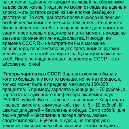
накопления сделанные каждым из людей на сберкнижке
за всю свою жизнь (люди легко могли откладывать деньги
впрок), жить остаток своей жизни вполне безбедно и
достаточно. То есть, работать после выхода на пенсию
особой необходимости не было, тем более, что принято
было в обществе, чтобы повзрослевшие дети помогали
своим престарелым родителям и этот момент никогда не
вызывал сомнений или недовольства. Никогда, во
времена СССР, Вы не встретили бы в магазине
пенсионера, пересчитывающего трясущимися руками
мелочь, для того чтобы набрать на бутылку молока и на
хлеб. Никто не нищенствовал во времена СССР – это
абсолютно точно!
Теперь зарплата в СССР.
Зарплата конечно была у
кого то больше, а у кого то меньше, но не на порядок, а
только может быть в пределах максимум 100-300
процентов. К примеру, зарплата уборщицы – 70 рублей, а
зарплата заслуженного профессора академии наук –
250-300 рублей. Все остальное – посредине. Квартплата
– за все, вместе с коммуналкой, где то 5 – 10 рублей. В
школах для детей – бесплатные обеды. Само собой, для
тех же детей – бесплатные лагеря летом, любые
спорткомплексы и учебные курсы, не говоря уж о
техническом и высшем образовании. Чтобы получить