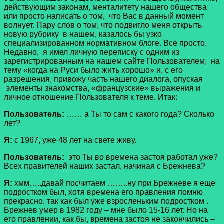
действующим законам, менталитету нашего общества
или просто написать о том, что Вас в данный момент
волнует. Пару слов о том, что подвигло меня открыть
новую рубрику в нашем, казалось бы узко
специализированном нормативном блоге. Все просто.
Недавно, я имел личную переписку с одним из
зарегистрированным на нашем сайте Пользователем, на
тему «когда на Руси было жить хорошо» и, с его
разрешения, привожу часть нашего диалога, опуская
элементы знакомства, «французские» выражения и
личное отношение Пользователя к теме. Итак:
Пользователь:
…… а Ты то сам с какого года? Сколько
лет?
Я:
с 1967, уже 48 лет на свете живу.
Пользователь:
это Ты во времена застоя работал уже?
Всех правителей наших застал, начиная с Брежнева?
Я:
хмм…..давай посчитаем ……..ну при Брежневе я еще
подростком был, хотя времена его правления помню
прекрасно, так как был уже взросленьким подростком .
Брежнев умер в 1982 году – мне было 15-16 лет. Но на
его правлении, как бы, времена застоя не закончились –