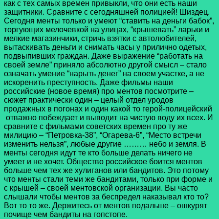
как с тех самых времен привыкли, что они есть наши
защитники. Сравните с сегодняшней полицией! Шиздец.
Сегодня менты только и умеют “ставить на деньги бабок”,
торгующих мелочевкой на улицах, “крышевать” ларьки и
мелкие магазинчики, стричь взятки с автолюбителей,
вытаскивать деньги и снимать часы у прилично одетых,
подвыпивших граждан. Даже выражение “работать на
своей земле” приняло абсолютно другой смысл – стало
означать умение “нарыть денег” на своем участке, а не
искоренить преступность. Даже фильмы наши
российские (новое время) про ментов посмотрите –
сюжет практически один – целый отдел уродов
продажных в погонах и один какой то герой-полицейский
отважно побеждает и выводит на чистую воду их всех. И
сравните с фильмами советских времен про ту же
милицию – “Петровка-38”, “Огарева-6”, “Место встречи
изменить нельзя”, любые другие ……… небо и земля. В
менты сегодня идут те кто больше делать ничего не
умеет и не хочет. Общество российское боится ментов
больше чем тех же хулиганов или бандитов. Это потому
что менты стали теми же бандитами, только при форме и
с крышей – своей ментовской организации. Вы часто
слышали чтобы ментов за беспредел наказывал кто то?
Вот то то же. Держитесь от ментов подальше – ошкурят
почище чем бандиты на гопстопе.