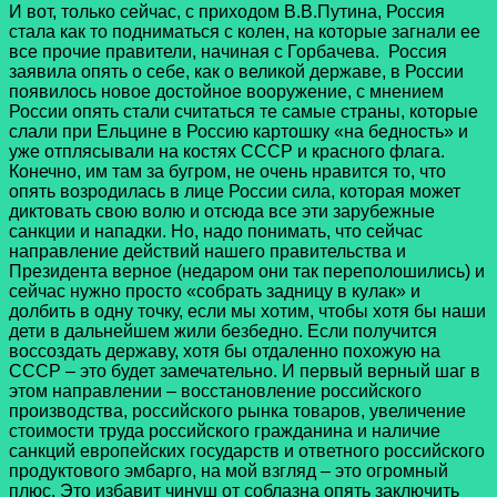
И вот, только сейчас, с приходом В.В.Путина, Россия
стала как то подниматься с колен, на которые загнали ее
все прочие правители, начиная с Горбачева. Россия
заявила опять о себе, как о великой державе, в России
появилось новое достойное вооружение, с мнением
России опять стали считаться те самые страны, которые
слали при Ельцине в Россию картошку «на бедность» и
уже отплясывали на костях СССР и красного флага.
Конечно, им там за бугром, не очень нравится то, что
опять возродилась в лице России сила, которая может
диктовать свою волю и отсюда все эти зарубежные
санкции и нападки. Но, надо понимать, что сейчас
направление действий нашего правительства и
Президента верное (недаром они так переполошились) и
сейчас нужно просто «собрать задницу в кулак» и
долбить в одну точку, если мы хотим, чтобы хотя бы наши
дети в дальнейшем жили безбедно. Если получится
воссоздать державу, хотя бы отдаленно похожую на
СССР – это будет замечательно. И первый верный шаг в
этом направлении – восстановление российского
производства, российского рынка товаров, увеличение
стоимости труда российского гражданина и наличие
санкций европейских государств и ответного российского
продуктового эмбарго, на мой взгляд – это огромный
плюс. Это избавит чинуш от соблазна опять заключить