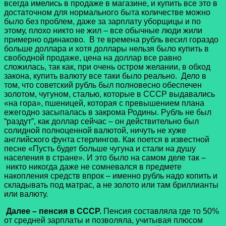
всегда имелись в продаже в магазине, и купить все это в
достаточном для нормального быта количестве можно
было без проблем, даже за зарплату уборщицы и по
этому, плохо никто не жил – все обычные люди жили
примерно одинаково. В те времена рубль весил гораздо
больше доллара и хотя доллары нельзя было купить в
свободной продаже, цена на доллар все равно
сложилась, так как, при очень остром желании, в обход
закона, купить валюту все таки было реально. Дело в
том, что советский рубль был полновесно обеспечен
золотом, чугуном, сталью, которые в СССР выдавались
«на гора», пшеницей, которая с превышением плана
ежегодно засыпалась в закрома Родины. Рубль не был
“раздут”, как доллар сейчас – он действительно был
солидной полноценной валютой, ничуть не хуже
английского фунта стерлингов. Как поется в известной
песне «Пусть будет больше чугуна и стали на душу
населения в стране». И это было на самом деле так –
никто никогда даже не сомневался в предмете
накопления средств впрок – именно рубль надо копить и
складывать под матрас, а не золото или там бриллианты
или валюту.
Далее – пенсия в СССР.
Пенсия составляла где то 50%
от средней зарплаты и позволяла, учитывая плюсом