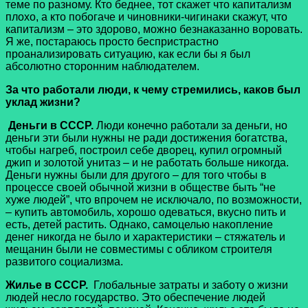
теме по разному. Кто беднее, тот скажет что капитализм
плохо, а кто побогаче и чиновники-чигинаки скажут, что
капитализм – это здорово, можно безнаказанно воровать.
Я же, постараюсь просто беспристрастно
проанализировать ситуацию, как если бы я был
абсолютно сторонним наблюдателем.
За что работали люди, к чему стремились, каков был
уклад жизни?
Деньги в СССР.
Люди конечно работали за деньги, но
деньги эти были нужны не ради достижения богатства,
чтобы нагреб, построил себе дворец, купил огромный
джип и золотой унитаз – и не работать больше никогда.
Деньги нужны были для другого – для того чтобы в
процессе своей обычной жизни в обществе быть “не
хуже людей”, что впрочем не исключало, по возможности,
– купить автомобиль, хорошо одеваться, вкусно пить и
есть, детей растить. Однако, самоцелью накопление
денег никогда не было и характеристики – стяжатель и
мещанин были не совместимы с обликом строителя
развитого социализма.
Жилье в СССР.
Глобальные затраты и заботу о жизни
людей несло государство. Это обеспечение людей