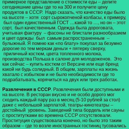
примерное представление о стоимости еды – делите
сегодняшние цены где то на 300 и получите цену
продуктов в СССР. Надо сказать, что качество еды было
на высоте – хотя сорт сырокопченой колбасы, к примеру,
был один единственный ГОСТ …какой то …, но он – этот
сорт, был качественным. Одежда была дороговата,
учитывая фактуру – фасоны не блистали разнообразием
и цвет одежды был самым распространенным –
булыжный. Я помню как «по блату» покупал за безумно
дорогие по тем меркам деньги + пятерку сверху,
приличный костюм, цвета топленного молока,
производства Польша в салоне для молодоженов. Это
как сейчас – купить костюм от Версаче или еще бренд
какой ни будь солидный. В общем, зарплаты на жизнь
хватало с избытком и не было необходимости где то
подрабатывать, корячиться на двух или трех работах.
Развлечения в СССР
. Развлечения были доступными и
на высоте. В ресторан вкусно и не особо дорого мог
сходить каждый пару раз в месяц (5-10 рублей за стол)
даже с небольшой зарплатой, театры-кинотеатры –
достойный уровень. Заведений типа бордель или сауны
с проститутками во времена СССР отсутствовали.
Проституция существовала конечно, но было это таким
образом – где то возле иностранных гостиниц тусовались