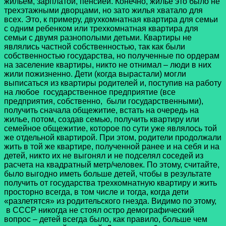
жильем, зарплатой, пенсией. Конечно, жилье это было не
трехэтажными дворцами, но зато жилья хватало для
всех. Это, к примеру, двухкомнатная квартира для семьи
с одним ребенком или трехкомнатная квартира для
семьи с двумя разнополыми детьми. Квартиры не
являлись частной собственностью, так как были
собственностью государства, но полученные по ордерам
на заселение квартиры, никто не отнимал – люди в них
жили пожизненно. Дети (когда вырастали) могли
выписаться из квартиры родителей и, поступив на работу
на любое государственное предприятие (все
предприятия, собственно, были государственными),
получить сначала общежитие, встать на очередь на
жилье, потом, создав семью, получить квартиру или
семейное общежитие, которое по сути уже являлось той
же отдельной квартирой. При этом, родители продолжали
жить в той же квартире, полученной ранее и на себя и на
детей, никто их не выгонял и не подселял соседей из
расчета на квадратный метр/человек. По этому, считайте,
было выгодно иметь больше детей, чтобы в результате
получить от государства трехкомнатную квартиру и жить
просторно всегда, в том числе и тогда, когда дети
«разлетятся» из родительского гнезда. Видимо по этому,
в СССР никогда не стоял остро демографический
вопрос – детей всегда было, как правило, больше чем