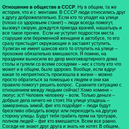
Отношение в обществе в СССР
. Ну в общем, та же
история, что и с ментами. В СССР люди относились друг
к другу доброжелательно. Если кто то упадет на улице
(плохо со здоровьем станет) – люди всегда помогут,
вызовут скорую, дождутся приезда врачей, нашатырь и
все такое прочее. Если не уступит подросток места
старушке или беременной женщине в автобусе, то его
сразу пристыдят окружающие и заставят уступить.
Хулиган не имеет шансов кого то отлупить на улице –
прохожие обязательно вмешаются. Я помню, на
праздники выносили во двор многоквартирного дома
столы и гуляли со всеми соседями – нес к столу кто что
может и в общем, было здорово. Вообще, если вдруг
какая то неприятность произошла в жизни – можно
просто обратиться за помощью к людям и они как
правило помогут решить вопрос. Сравните ситуацию с
отношением между людьми сейчас! Хомо хомини –
люпус эст! Человек человеку – волк. Только деньги –
добрые дела ничего не стоят. На улице упадешь –
замерзнешь зимой, фиг кто подойдет – люди будут
брезгливо обходить вокруг или переходить на другую
сторону улицы. Будут тебя грабить прям на тротуаре,
полном людей – фиг кто вмешается. Всем все равно.
Соседи не знают друг друга и знать не хотят. В общем,