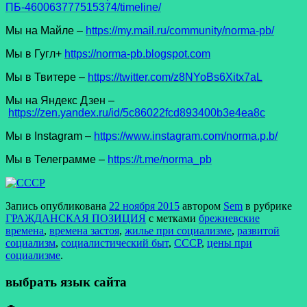
ПБ-460063777515374/timeline/
Мы на Майле –
https://my.mail.ru/community/norma-pb/
Мы в Гугл+
https://norma-pb.blogspot.com
Мы в Твитере –
https://twitter.com/z8NYoBs6Xitx7aL
Мы на Яндекс Дзен –
https://zen.yandex.ru/id/5c86022fcd893400b3e4ea8c
Мы в Instagram –
https://www.instagram.com/norma.p.b/
Мы в Телеграмме –
https://t.me/norma_pb
Запись опубликована
22 ноября 2015
автором
Sem
в рубрике
ГРАЖДАНСКАЯ ПОЗИЦИЯ
с метками
брежневские
времена
,
времена застоя
,
жилье при социализме
,
развитой
социализм
,
социалистический быт
,
СССР
,
цены при
социализме
.
выбрать язык сайта