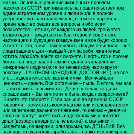
жизни. Основные решения жизненных проблем
населения СССР принимались на правительственном
административном уровне и люди жили в полной
уверенности в завтрашнем дне, в том что партия и
правительство решат все вопросы и обо всем
позаботятся – от них, от каждого из людей требуется
только одно – трудиться на благо свое и советского
настоящего и будущего коммунизма и все будет хорошо.
И вот все это, в миг, закончилось. Людям объявили – все,
с завтрашнего дня – каждый сам за себя, живите как
хотите, зарабатывайте как сможете. Нефть, газ и прочие
богатства недр нашей земли отдали в управление
конкретным людям (хотя по телевизору часто крутят
рекламу – ГАЗПРОМ-НАРОДНОЕ ДОСТОЯНИЕ), но все
это …издевательство, как минимум. Величайшая
ценность – деньги. Все остальное – пыль. В итоге, мы все
стали не жить, а выживать. Дети в школах, когда их
спрашивают – Вы кем хотите быть, когда повзрослеете?
Знаете что говорят? Если раньше во времена СССР
говорили – хочу стать космонавтом или исследователем
или капитаном дальнего плавания, то сейчас – девочки
когда вырастут, хотят быть содержанками у богатого
дяди (возраст, внешность не важна), а мальчики –
бандитами, банкирами, олигархами, т.е. ДЕНЬГИ!!! Без
разницы откуда и как заработаны – наркотики или кровь