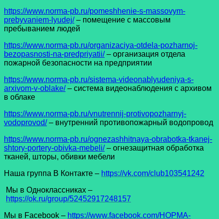
https://www.norma-pb.ru/pomeshhenie-s-massovym-
prebyvaniem-lyudej/
– помещение с массовым
пребыванием людей
https://www.norma-pb.ru/organizaciya-otdela-pozharnoj-
bezopasnosti-na-predpriyatii/
– организация отдела
пожарной безопасности на предприятии
https://www.norma-pb.ru/sistema-videonablyudeniya-s-
arxivom-v-oblake/
– система видеонаблюдения с архивом
в облаке
https://www.norma-pb.ru/vnutrennij-protivopozharnyj-
vodoprovod/
– внутренний противопожарный водопровод
https://www.norma-pb.ru/ognezashhitnaya-obrabotka-tkanej-
shtory-portery-obivka-mebeli/
– огнезащитная обработка
тканей, шторы, обивки мебели
Наша группа В Контакте –
https://vk.com/club103541242
Мы в Одноклассниках –
https://ok.ru/group/52452917248157
Мы в Facеbook –
https://www.facebook.com/НОРМА-