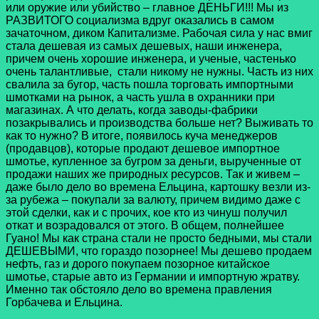
или оружие или убийство – главное ДЕНЬГИ!!! Мы из
РАЗВИТОГО социализма вдруг оказались в самом
зачаточном, диком Капитализме. Рабочая сила у нас вмиг
стала дешевая из самых дешевых, наши инженера,
причем очень хорошие инженера, и ученые, частенько
очень талантливые, стали никому не нужны. Часть из них
свалила за бугор, часть пошла торговать импортными
шмотками на рынок, а часть ушла в охранники при
магазинах. А что делать, когда заводы-фабрики
позакрывались и производства больше нет? Выживать то
как то нужно? В итоге, появилось куча менеджеров
(продавцов), которые продают дешевое импортное
шмотье, купленное за бугром за деньги, вырученные от
продажи наших же природных ресурсов. Так и живем –
даже было дело во времена Ельцина, картошку везли из-
за рубежа – покупали за валюту, причем видимо даже с
этой сделки, как и с прочих, кое кто из чинуш получил
откат и возрадовался от этого. В общем, полнейшее
Гуано! Мы как страна стали не просто бедными, мы стали
ДЕШЕВЫМИ, что гораздо позорнее! Мы дешево продаем
нефть, газ и дорого покупаем позорное китайское
шмотье, старые авто из Германии и импортную жратву.
Именно так обстояло дело во времена правления
Горбачева и Ельцина.