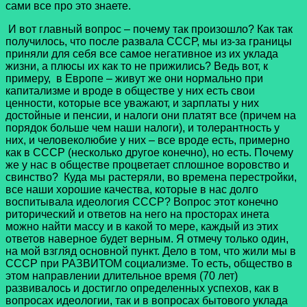
сами все про это знаете.
И вот главный вопрос – почему так произошло? Как так
получилось, что после развала СССР, мы из-за границы
приняли для себя все самое негативное из их уклада
жизни, а плюсы их как то не прижились? Ведь вот, к
примеру, в Европе – живут же они нормально при
капитализме и вроде в обществе у них есть свои
ценности, которые все уважают, и зарплаты у них
достойные и пенсии, и налоги они платят все (причем на
порядок больше чем наши налоги), и толерантность у
них, и человеколюбие у них – все вроде есть, примерно
как в СССР (несколько другое конечно), но есть. Почему
же у нас в обществе процветает сплошное воровство и
свинство? Куда мы растеряли, во времена перестройки,
все наши хорошие качества, которые в нас долго
воспитывала идеология СССР? Вопрос этот конечно
риторический и ответов на него на просторах инета
можно найти массу и в какой то мере, каждый из этих
ответов наверное будет верным. Я отмечу только один,
на мой взгляд основной пункт. Дело в том, что жили мы в
СССР при РАЗВИТОМ социализме. То есть, общество в
этом направлении длительное время (70 лет)
развивалось и достигло определенных успехов, как в
вопросах идеологии, так и в вопросах бытового уклада