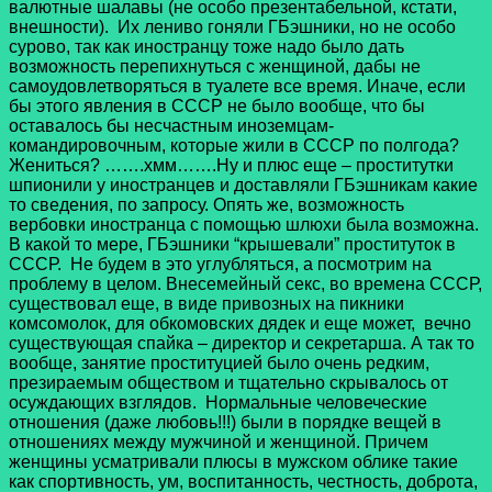
валютные шалавы (не особо презентабельной, кстати,
внешности). Их лениво гоняли ГБэшники, но не особо
сурово, так как иностранцу тоже надо было дать
возможность перепихнуться с женщиной, дабы не
самоудовлетворяться в туалете все время. Иначе, если
бы этого явления в СССР не было вообще, что бы
оставалось бы несчастным иноземцам-
командировочным, которые жили в СССР по полгода?
Жениться? …….хмм…….Ну и плюс еще – проститутки
шпионили у иностранцев и доставляли ГБэшникам какие
то сведения, по запросу. Опять же, возможность
вербовки иностранца с помощью шлюхи была возможна.
В какой то мере, ГБэшники “крышевали” проституток в
СССР. Не будем в это углубляться, а посмотрим на
проблему в целом. Внесемейный секс, во времена СССР,
существовал еще, в виде привозных на пикники
комсомолок, для обкомовских дядек и еще может, вечно
существующая спайка – директор и секретарша. А так то
вообще, занятие проституцией было очень редким,
презираемым обществом и тщательно скрывалось от
осуждающих взглядов. Нормальные человеческие
отношения (даже любовь!!!) были в порядке вещей в
отношениях между мужчиной и женщиной. Причем
женщины усматривали плюсы в мужском облике такие
как спортивность, ум, воспитанность, честность, доброта,