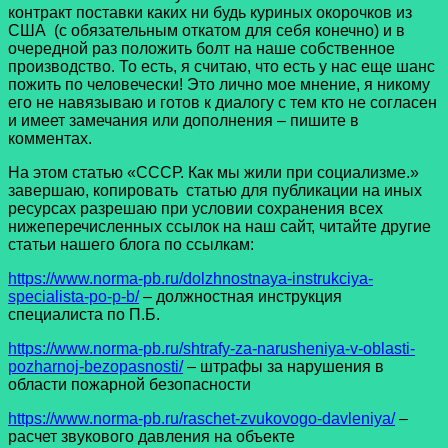
контракт поставки каких ни будь куриных окорочков из
США (с обязательным откатом для себя конечно) и в
очередной раз положить болт на наше собственное
производство. То есть, я считаю, что есть у нас еще шанс
пожить по человечески! Это лично мое мнение, я никому
его не навязываю и готов к диалогу с тем кто не согласен
и имеет замечания или дополнения – пишите в
комментах.
На этом статью «СССР. Как мы жили при социализме.»
завершаю, копировать статью для публикации на иных
ресурсах разрешаю при условии сохранения всех
нижеперечисленных ссылок на наш сайт, читайте другие
статьи нашего блога по ссылкам:
https://www.norma-pb.ru/dolzhnostnaya-instrukciya-
specialista-po-p-b/
– должностная инструкция
специалиста по П.Б.
https://www.norma-pb.ru/shtrafy-za-narusheniya-v-oblasti-
pozharnoj-bezopasnosti/
– штрафы за нарушения в
области пожарной безопасности
https://www.norma-pb.ru/raschet-zvukovogo-davleniya/
–
расчет звукового давления на объекте