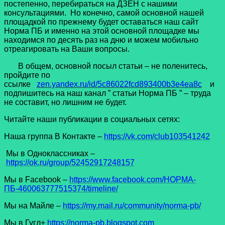
постепенно, перебираться на ДЗЕН с нашими
консультациями. Но конечно, самой основной нашей
площадкой по прежнему будет оставаться наш сайт
Норма ПБ и именно на этой основной площадке мы
находимся по десять раз на дню и можем мобильно
отреагировать на Ваши вопросы.
В общем, основной посыл статьи – не поленитесь,
пройдите по
ссылке
zen.yandex.ru/id/5c86022fcd893400b3e4ea8c
и
подпишитесь на наш канал ” статьи Норма ПБ ” – труда
не составит, но лишним не будет.
Читайте наши публикации в социальных сетях:
Наша группа В Контакте –
https://vk.com/club103541242
Мы в Одноклассниках –
https://ok.ru/group/52452917248157
Мы в Facеbook –
https://www.facebook.com/НОРМА-
ПБ-460063777515374/timeline/
Мы на Майле –
https://my.mail.ru/community/norma-pb/
Мы в Гугл+
https://norma-pb.blogspot.com