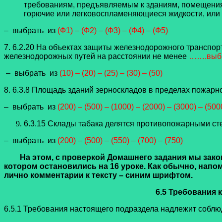
требованиям, предъявляемым к зданиям, помещени
горючие или легковоспламеняющиеся жидкости, или 
– выбрать из
(Ф1) – (Ф2) – (Ф3) – (Ф4) – (Ф5)
7. 6.2.20 На объектах защиты железнодорожного транспо
железнодорожных путей на расстоянии не менее
…….выбр
– выбрать из
(10) – (20) – (25) – (30) – (50)
8.
6.3.8 Площадь зданий зерноскладов в пределах пожарно
– выбрать из
(200) – (500) – (1000) – (2000) – (3000) – (50
6.3.15 Склады табака делятся противопожарными сте
– выбрать из
(200) – (500) – (550) – (700) – (750)
На этом, с проверкой Домашнего задания мы закон
котором остановились на 16 уроке. Как обычно, напо
лично комментарии к тексту – синим шрифтом.
6.5 Требования
6.5.1 Требования настоящего подраздела надлежит соблю