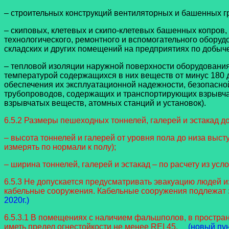
– строительных конструкций вентиляторных и башенных гр
– скиповых, клетевых и скипо-клетевых башенных копро
технологического, ремонтного и вспомогательного обору
складских и других помещений на предприятиях по добы
– тепловой изоляции наружной поверхности оборудования,
температурой содержащихся в них веществ от минус 180 д
обеспечения их эксплуатационной надежности, безопасно
трубопроводов, содержащих и транспортирующих взрывча
взрывчатых веществ, атомных станций и установок).
6.5.2 Размеры пешеходных тоннелей, галерей и эстакад 
– высота тоннелей и галерей от уровня пола до низа выс
измерять по нормали к полу);
– ширина тоннелей, галерей и эстакад – по расчету из усл
6.5.3 Не допускается предусматривать эвакуацию людей 
кабельные сооружения. Кабельные сооружения подлежат 
2020г.)
6.5.3.1 В помещениях с наличием фальшполов, в простр
иметь предел огнестойкости не менее REI 45.
(новый пу