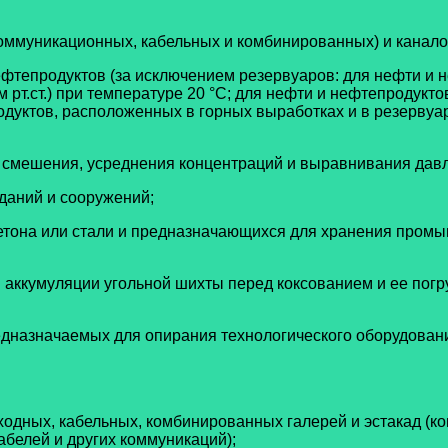
коммуникационных, кабельных и комбинированных) и канал
ефтепродуктов (за исключением резервуаров: для нефти и 
м рт.ст.) при температуре 20 °С; для нефти и нефтепроду
родуктов, расположенных в горных выработках и в резервуа
, смешения, усреднения концентраций и выравнивания давл
даний и сооружений;
бетона или стали и предназначающихся для хранения пром
 аккумуляции угольной шихты перед коксованием и ее погр
едназначаемых для опирания технологического оборудовани
одных, кабельных, комбинированных галерей и эстакад (к
абелей и других коммуникаций);