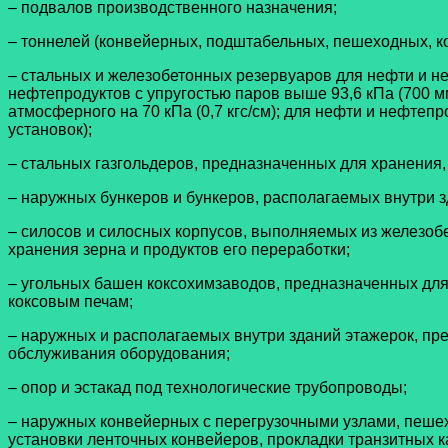
– подвалов производственного назначения;
– тоннелей (конвейерных, подштабельных, пешеходных, 
– стальных и железобетонных резервуаров для нефти и н
нефтепродуктов с упругостью паров выше 93,6 кПа (700 м
атмосферного на 70 кПа (0,7 кгс/см); для нефти и нефтеп
установок);
– стальных газгольдеров, предназначенных для хранения
– наружных бункеров и бункеров, располагаемых внутри з
– силосов и силосных корпусов, выполняемых из железо
хранения зерна и продуктов его переработки;
– угольных башен коксохимзаводов, предназначенных для
коксовым печам;
– наружных и располагаемых внутри зданий этажерок, пр
обслуживания оборудования;
– опор и эстакад под технологические трубопроводы;
– наружных конвейерных с перегрузочными узлами, пешех
установки ленточных конвейеров, прокладки транзитных к