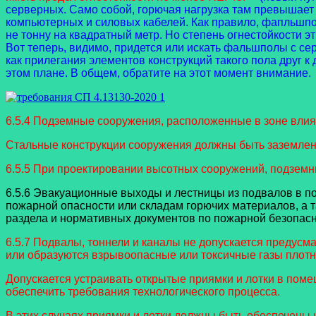
серверных. Само собой, горючая нагрузка там превышает
компьютерных и силовых кабелей. Как правило, фапльшпо
не тонну на квадратный метр. Но степень огнестойкости э
Вот теперь, видимо, придется или искать фальшполы с сер
как прилегания элементов конструкций такого пола друг к
этом плане. В общем, обратите на этот момент внимание.
6.5.4 Подземные сооружения, расположенные в зоне вли
Стальные конструкции сооружения должны быть заземле
6.5.5 При проектировании высотных сооружений, подзем
6.5.6 Эвакуационные выходы и лестницы из подвалов в п
пожарной опасности или складам горючих материалов, а 
раздела и нормативных документов по пожарной безопасн
6.5.7 Подвалы, тоннели и каналы не допускается предусм
или образуются взрывоопасные или токсичные газы плотно
Допускается устраивать открытые приямки и лотки в поме
обеспечить требования технологического процесса.
В этих случаях приямки и лотки должны быть обеспечены