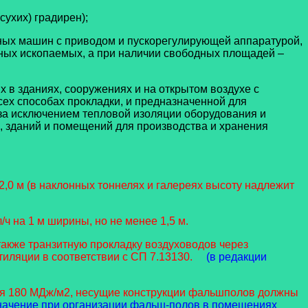
ухих) градирен);
ных машин с приводом и пускорегулирующей аппаратурой,
зных ископаемых, а при наличии свободных площадей –
 в зданиях, сооружениях и на открытом воздухе с
сех способах прокладки, и предназначенной для
(за исключением тепловой изоляции оборудования и
 зданий и помещений для производства и хранения
2,0 м (в наклонных тоннелях и галереях высоту надлежит
ч на 1 м ширины, но не менее 1,5 м.
также транзитную прокладку воздуховодов через
ляции в соответствии с СП 7.13130.
(в редакции
щая 180 МДж/м2, несущие конструкции фальшполов должны
т значение при организации фальш-полов в помещениях