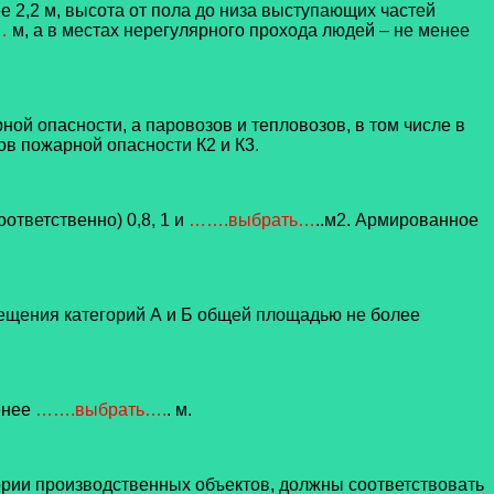
е 2,2 м, высота от пола до низа выступающих частей
…
м, а в местах нерегулярного прохода людей – не менее
ой опасности, а паровозов и тепловозов, в том числе в
 пожарной опасности К2 и К3.
ответственно) 0,8, 1 и
…….выбрать…
..м2. Армированное
мещения категорий А и Б общей площадью не более
енее
…….выбрать….
. м.
рии производственных объектов, должны соответствовать