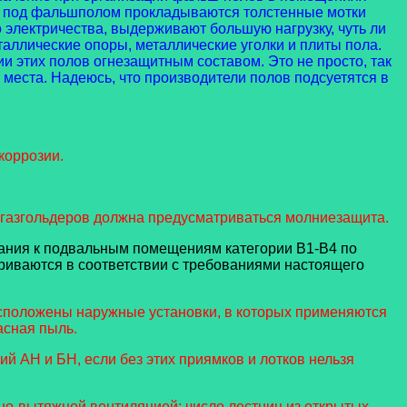
ам под фальшполом прокладываются толстенные мотки
 электричества, выдерживают большую нагрузку, чуть ли
еталлические опоры, металлические уголки и плиты пола.
и этих полов огнезащитным составом. Это не просто, так
 места. Надеюсь, что производители полов подсуетятся в
коррозии.
и газгольдеров должна предусматриваться молниезащита.
вания к подвальным помещениям категории В1-В4 по
риваются в соответствии с требованиями настоящего
 расположены наружные установки, в которых применяются
асная пыль.
й АН и БН, если без этих приямков и лотков нельзя
но-вытяжной вентиляцией; число лестниц из открытых