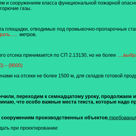
ям и сооружениям класса функциональной пожарной опасн
горючие газы.
рта площадки, отводимые под промывочно-пропарочные стан
ать…..
метров.
го отсека принимается по СП 2.13130, но не более
….выбр
00) – (9000)
нами на отсеки не более 1500 м, для складов готовой прод
чили, переходим к семнадцатому уроку, продолжаем из
минаю, что особо важные места текста, которые надо п
 к сооружениям производственных объектов
требования
дать при проектировании: