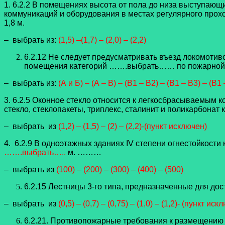
1. 6.2.2 В помещениях высота от пола до низа выступающ
коммуникаций и оборудования в местах регулярного прохо
1,8 м.
– выбрать из:
(1,5) –
(1,7) – (2,0) – (2,2)
6.2.12 Не следует предусматривать въезд локомотиво
помещения категорий …….выбрать…… по пожарной оп
– выбрать из:
(А и Б) – (А – В) – (В1 – В2) – (В1 – В3) – (В1
3. 6.2.5 Оконное стекло относится к легкосбрасываемым ко
стекло, стеклопакеты, триплекс, сталинит и поликарбонат
– выбрать из
(1,2) – (1,5) – (2) – (2,2)-(пункт исключен)
4. 6.2.9 В одноэтажных зданиях IV степени огнестойкост
…….выбрать…..
м. ………
– выбрать из
(100) – (200) – (300) – (400) – (500)
6.2.15 Лестницы 3-го типа, предназначенные для д
– выбрать из
(0,5) – (0,7) – (0,75) – (1,0) – (1,2)- (пункт иск
6.2.21. Противопожарные требования к размещению 