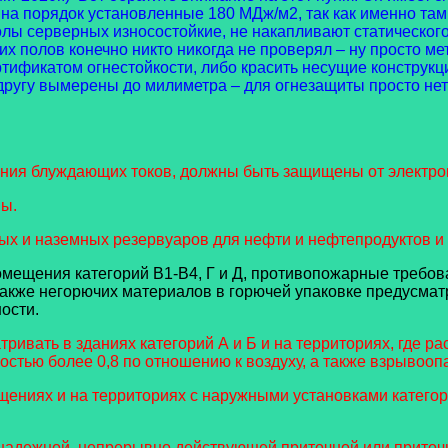
 на порядок установленные 180 МДж/м2, так как именно т
лы серверных износостойкие, не накапливают статического
тих полов конечно никто никогда не проверял – ну просто м
тификатом огнестойкости, либо красить несущие конструкци
 другу вымерены до милиметра – для огнезащиты просто нет
яния блуждающих токов, должны быть защищены от электро
ны.
ных и наземных резервуаров для нефти и нефтепродуктов 
омещения категорий В1-В4, Г и Д, противопожарные требо
также негорючих материалов в горючей упаковке предусмат
ости.
атривать в зданиях категорий А и Б и на территориях, где
стью более 0,8 по отношению к воздуху, а также взрывооп
щениях и на территориях с наружными установками категори
 надежной, непрерывно действующей приточной или приточ