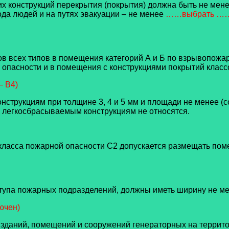
их конструкций перекрытия (покрытия) должна быть не мене
да людей и на путях эвакуации – не менее
……выбрать …
в всех типов в помещения категорий А и Б по взрывопожарн
асности и в помещения с конструкциями покрытий классов
 – В4)
нструкциям при толщине 3, 4 и 5 мм и площади не менее (со
 к легкосбрасываемым конструкциям не относятся.
и класса пожарной опасности С2 допускается размещать по
оступа пожарных подразделений, должны иметь ширину не м
лючен)
зданий, помещений и сооружений генераторных на террито