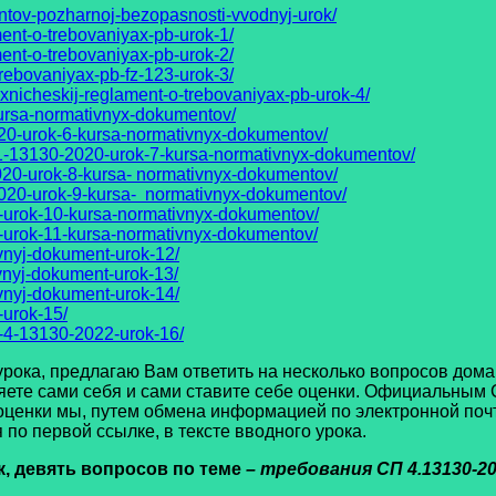
ntov-pozharnoj-bezopasnosti-vvodnyj-urok/
ment-o-trebovaniyax-pb-urok-1/
ment-o-trebovaniyax-pb-urok-2/
trebovaniyax-pb-fz-123-urok-3/
exnicheskij-reglament-o-trebovaniyax-pb-urok-4/
ursa-normativnyx-dokumentov/
020-urok-6-kursa-normativnyx-dokumentov/
1-13130-2020-urok-7-kursa-normativnyx-dokumentov/
020-urok-8-kursa- normativnyx-dokumentov/
020-urok-9-kursa- normativnyx-dokumentov/
0-urok-10-kursa-normativnyx-dokumentov/
0-urok-11-kursa-normativnyx-dokumentov/
vnyj-dokument-urok-12/
vnyj-dokument-urok-13/
vnyj-dokument-urok-14/
-urok-15/
-4-13130-2022-urok-16/
а, предлагаю Вам ответить на несколько вопросов домаш
яете сами себя и сами ставите себе оценки. Официальным 
оценки мы, путем обмена информацией по электронной почт
по первой ссылке, в тексте вводного урока.
к, девять вопросов по теме
– требования СП 4.13130-2