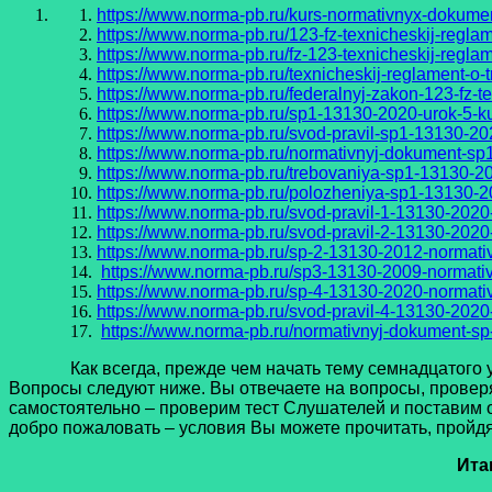
https://www.norma-pb.ru/kurs-normativnyx-dokume
https://www.norma-pb.ru/123-fz-texnicheskij-regla
https://www.norma-pb.ru/fz-123-texnicheskij-regla
https://www.norma-pb.ru/texnicheskij-reglament-o-
https://www.norma-pb.ru/federalnyj-zakon-123-fz-t
https://www.norma-pb.ru/sp1-13130-2020-urok-5-k
https://www.norma-pb.ru/svod-pravil-sp1-13130-2
https://www.norma-pb.ru/normativnyj-dokument-sp
https://www.norma-pb.ru/trebovaniya-sp1-13130-2
https://www.norma-pb.ru/polozheniya-sp1-13130-2
https://www.norma-pb.ru/svod-pravil-1-13130-202
https://www.norma-pb.ru/svod-pravil-2-13130-202
https://www.norma-pb.ru/sp-2-13130-2012-normati
https://www.norma-pb.ru/sp3-13130-2009-normati
https://www.norma-pb.ru/sp-4-13130-2020-normati
https://www.norma-pb.ru/svod-pravil-4-13130-2020
https://www.norma-pb.ru/normativnyj-dokument-sp
Как всегда, прежде чем начать тему семнадцатого урок
Вопросы следуют ниже. Вы отвечаете на вопросы, провер
самостоятельно – проверим тест Слушателей и поставим 
добро пожаловать – условия Вы можете прочитать, пройдя 
Ита