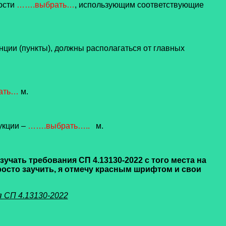
ости
…….выбрать…
, использующим соответствующие
ции (пункты), должны располагаться от главных
ать…
м.
укции –
…….выбрать…..
м.
учать требования СП 4.13130-2022 с того места на
росто заучить, я отмечу красным шрифтом и свои
 СП 4.13130-2022