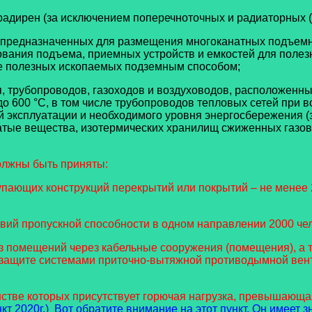
адирен (за исключением поперечноточных и радиаторных (с
в, предназначенных для размещения многоканатных подъем
дования подъема, приемных устройств и емкостей для поле
че полезных ископаемых подземным способом;
 трубопроводов, газоходов и воздуховодов, расположенных
о 600 °С, в том числе трубопроводов тепловых сетей при в
й эксплуатации и необходимого уровня энергосбережения 
тые вещества, изотермических хранилищ сжиженных газов,
должны быть приняты:
тупающих конструкций перекрытий или покрытий – не менее 
овий пропускной способности в одном направлении 2000 чел/
из помещений через кабельные сооружения (помещения), а 
защите системами приточно-вытяжной противодымной венти
анстве которых присутствует горючая нагрузка, превышаю
нкт 2020г.) Вот обратите внимание на этот пункт. Он имее