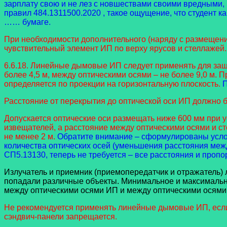
зарплату свою и не лез с новшествами своими вредными
правил 484.1311500.2020 , такое ощущение, что студент ка
…… бумаге.
При необходимости дополнительного (наряду с размещени
чувствительный элемент ИП по верху ярусов и стеллажей.
6.6.18. Линейные дымовые ИП следует применять для защ
более 4,5 м, между оптическими осями – не более 9,0 м.
определяется по проекции на горизонтальную плоскость.
П
Расстояние от перекрытия до оптической оси ИП должно б
Допускается оптические оси размещать ниже 600 мм при 
извещателей, а расстояние между оптическими осями и ст
не менее 2 м.
Обратите внимание – сформулированы услов
количества оптических осей (уменьшения расстояния меж
СП5.13130, теперь не требуется – все расстояния и проп
Излучатель и приемник (приемопередатчик и отражатель) 
попадали различные объекты. Минимальное и максимально
между оптическими осями ИП и между оптическими осями 
Не рекомендуется применять линейные дымовые ИП, если
сэндвич-панели запрещается.