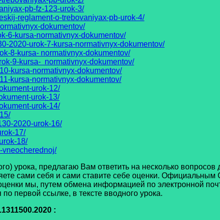
aniyax-pb-fz-123-urok-3/
eskij-reglament-o-trebovaniyax-pb-urok-4/
normativnyx-dokumentov/
ok-6-kursa-normativnyx-dokumentov/
30-2020-urok-7-kursa-normativnyx-dokumentov/
rok-8-kursa- normativnyx-dokumentov/
rok-9-kursa- normativnyx-dokumentov/
-10-kursa-normativnyx-dokumentov/
-11-kursa-normativnyx-dokumentov/
dokument-urok-12/
okument-urok-13/
dokument-urok-14/
15/
130-2020-urok-16/
rok-17/
urok-18/
-vneocherednoj/
о) урока, предлагаю Вам ответить на несколько вопросов
яете сами себя и сами ставите себе оценки. Официальным 
оценки мы, путем обмена информацией по электронной почт
по первой ссылке, в тексте вводного урока.
1311500.2020 :