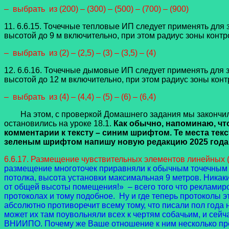
– выбрать из (200) – (300) – (500) – (700) – (900)
11.
6.6.15. Точечные тепловые ИП следует применять дл
высотой до 9 м включительно, при этом радиус зоны кон
– выбрать из (2) – (2,5) – (3) – (3,5) – (4)
12.
6.6.16. Точечные дымовые ИП следует применять для
высотой до 12 м включительно, при этом радиус зоны ко
– выбрать из (4) – (4,4) – (5) – (6) – (6,4)
На этом, с проверкой Домашнего задания мы закончили
остановились на уроке 18.1.
Как обычно, напоминаю, чт
комментарии к тексту – синим шрифтом. Те места те
зеленым шрифтом напишу новую редакцию 2025 года т
6.6.17. Размещение чувствительных элементов линейных
размещение многоточек приравняли к обычным точечным теп
потолка, высота установки максимальная 9 метров. Никак
от общей высоты помещения!» – всего того что рекламир
протоколах и тому подобное. Ну и где теперь протоколы э
абсолютно противоречит всему тому, что писали пол года 
может их там поувольняли всех к чертям собачьим, и сейч
ВНИИПО. Почему же Ваше отношение к ним несколько презри