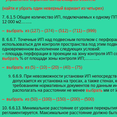
(найти и убрать один неверный вариант из четырех)
7. 6.1.5 Общее количество ИП, подключаемых к одному 
12 000 м2……..
– выбрать из (127) – (374) – (512) – (711) – (999)
8.
6.6.7. Точечные ИП над подвесным потолком с перфора
использоваться для контроля пространства под этим под
одновременном выполнении следующих условий:
– площадь перфорации в проекции на зону контроля ИП с
выбрать
% от площади зоны контроля ИП;
………..
– выбрать из (5) – (10) – (20) – (40) – (75)
6.6.9. При невозможности установки ИП непосредст
допускается их установка на тросах, а также стенах,
требованиям нормативных документов по данным и
располагать на расстоянии не менее
выбрать
мм от 
– выбрать из (50) – (100) – (150) – (200) – (500)
10.
6.6.13. Минимальное расстояние от уровня перекрытия
регламентируется. Максимальное расстояние должно быт