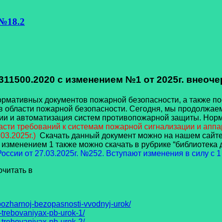
 №18.2
311500.2020 с изменением №1 от 2025г. внеоч
тивных документов пожарной безопасности, а также пост
 области пожарной безопасности. Сегодня, мы продолжаем
ии и автоматизация систем противопожарной защиты. Нор
 части требований к системам пожарной сигнализации и ап
03.2025г.)
Скачать данный документ можно на нашем сайте
изменением 1 также можно скачать в рубрике “библиотека д
ссии от 27.03.2025г. №252. Вступают изменения в силу с 1
читать в
ozharnoj-bezopasnosti-vvodnyj-urok/
-trebovaniyax-pb-urok-1/
-trebovaniyax-pb-urok-2/