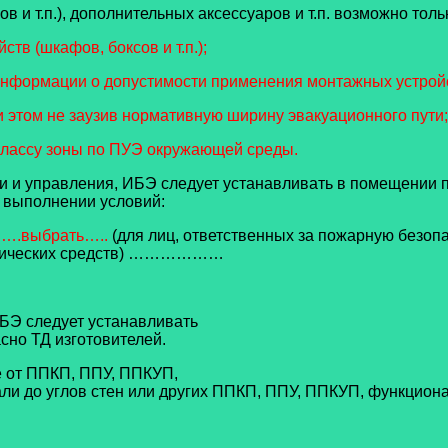
 и т.п.), дополнительных аксессуаров и т.п. возможно толь
тв (шкафов, боксов и т.п.);
 информации о
допустимости применения монтажных устрой
и этом не заузив нормативную ширину эвакуационного пути;
 классу зоны по ПУЭ окружающей среды.
 и управления, ИБЭ следует устанавливать в помещении п
 выполнении условий:
….выбрать…..
(для лиц, ответственных за пожарную безопа
ехнических средств) ………………
БЭ следует устанавливать
асно ТД изготовителей.
е от ППКП, ППУ, ППКУП,
ли до углов стен или других
ППКП, ППУ, ППКУП, функциона