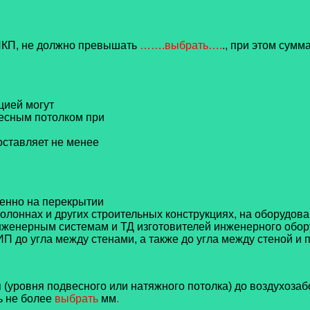
ППКП, не должно превышать
…….выбрать….
., при этом сум
цией могут
весным потолком при
оставляет не менее
венно на перекрытии
 колоннах и других строительных
конструкциях, на оборудов
нженерным системам и ТД
изготовителей инженерного обор
ИП до угла между стенами, а также до
угла между стеной и 
 (уровня подвесного или натяжного потолка) до воздухоза
ь не более
выбрать
мм
.