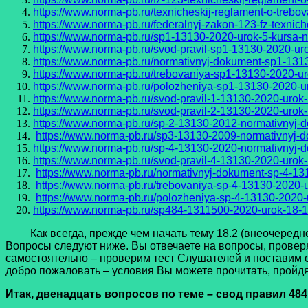
https://www.norma-pb.ru/texnicheskij-reglament-o-trebov
https://www.norma-pb.ru/federalnyj-zakon-123-fz-texnich
https://www.norma-pb.ru/sp1-13130-2020-urok-5-kursa-
https://www.norma-pb.ru/svod-pravil-sp1-13130-2020-ur
https://www.norma-pb.ru/normativnyj-dokument-sp1-131
https://www.norma-pb.ru/trebovaniya-sp1-13130-2020-u
https://www.norma-pb.ru/polozheniya-sp1-13130-2020-u
https://www.norma-pb.ru/svod-pravil-1-13130-2020-urok
https://www.norma-pb.ru/svod-pravil-2-13130-2020-urok
https://www.norma-pb.ru/sp-2-13130-2012-normativnyj-
https://www.norma-pb.ru/sp3-13130-2009-normativnyj-d
https://www.norma-pb.ru/sp-4-13130-2020-normativnyj-
https://www.norma-pb.ru/svod-pravil-4-13130-2020-urok-
https://www.norma-pb.ru/normativnyj-dokument-sp-4-13
https://www.norma-pb.ru/trebovaniya-sp-4-13130-2020-u
https://www.norma-pb.ru/polozheniya-sp-4-13130-2020-
https://www.norma-pb.ru/sp484-1311500-2020-urok-18-1
Как всегда, прежде чем начать тему 18.2 (внеочередног
Вопросы следуют ниже. Вы отвечаете на вопросы, провер
самостоятельно – проверим тест Слушателей и поставим 
добро пожаловать – условия Вы можете прочитать, пройдя 
Итак, двенадцать вопросов по теме
–
свод правил 484.