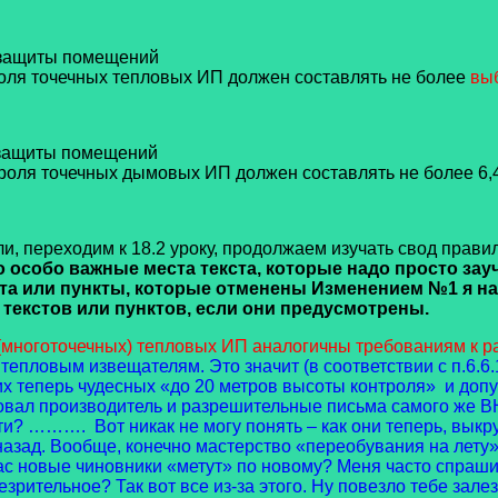
я защиты помещений
троля точечных тепловых ИП
должен составлять не более
вы
 защиты помещений
нтроля точечных дымовых ИП
должен составлять не более 6,4
, переходим к 18.2 уроку, продолжаем изучать свод правил
о особо важные места текста, которые надо просто зау
кста или пункты, которые отменены Изменением №1 я 
екстов или пунктов, если они предусмотрены.
 (многоточечных) тепловых ИП аналогичны требованиям к 
ловым извещателям. Это значит (в соответствии с п.6.6.12
их теперь чудесных «до 20 метров высоты контроля» и доп
овал производитель и разрешительные письма самого же В
ти? ………. Вот никак не могу понять – как они теперь, выкру
назад. Вообще, конечно мастерство «переобувания на лету» 
ас новые чиновники «метут» по новому? Меня часто спрашива
тельное? Так вот все из-за этого. Ну повезло тебе залезт