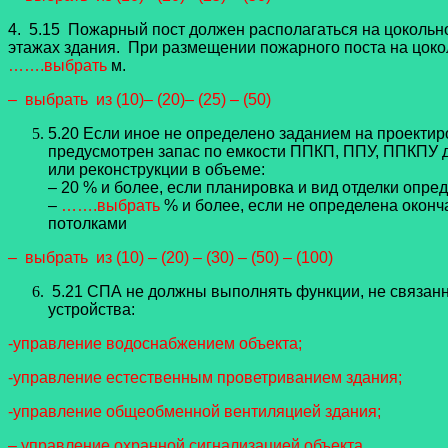
4. 5.15
Пожарный пост должен располагаться на цокольн
этажах здания.
При размещении пожарного поста на цоко
…….выбрать
м.
– выбрать из (10)– (20)– (25) – (50)
5.20
Если иное не определено заданием на проектир
предусмотрен запас по емкости ППКП, ППУ, ППКПУ
или
реконструкции в объеме:
– 20 % и более, если планировка и вид отделки опред
–
…….выбрать
% и более, если не определена окон
потолками
– выбрать из (10) – (20) – (30) – (50) – (100)
5.21 СПА не должны выполнять функции, не связан
устройства:
-управление водоснабжением объекта;
-управление естественным проветриванием здания;
-управление общеобменной вентиляцией здания;
– управление охранной сигнализацией объекта.