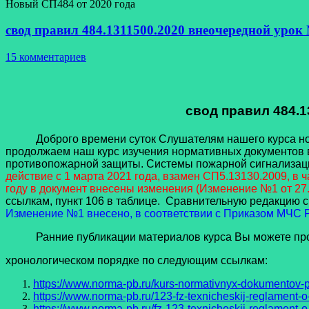
Новый СП484 от 2020 года
свод правил 484.1311500.2020 внеочередной урок
15 комментариев
свод правил 484.1
Доброго времени суток Слушателям нашего курса норма
продолжаем наш курс изучения нормативных документов в
противопожарной защиты. Системы пожарной сигнализац
действие с 1 марта 2021 года, взамен СП5.13130.2009, в
году в документ внесены изменения (Изменение №1 от 27.
ссылкам, пункт 106 в таблице. Сравнительную редакцию с 
Изменение №1 внесено, в соответствии с Приказом МЧС Ро
Ранние публикации материалов курса Вы можете про
хронологическом порядке по следующим ссылкам:
https://www.norma-pb.ru/kurs-normativnyx-dokumentov-p
https://www.norma-pb.ru/123-fz-texnicheskij-reglament-o
https://www.norma-pb.ru/fz-123-texnicheskij-reglament-o