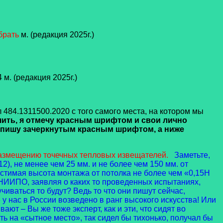
брать
м. (редакция 2025г.)
 м. (редакция 2025г.)
 484.1311500.2020 с того самого места, на котором мы
чить, я отмечу красным шрифтом и свои лично
напишу зачеркнутым красным шрифтом, а ниже
размещению точечных тепловых извещателей.
Заметьте,
), не менее чем 25 мм. и не более чем 150 мм. от
устимая высота монтажа от потолка не более чем «0,15Н
НИИПО, заявляя о каких то проведенных испытаниях,
чиваться то будут? Ведь то что они пишут сейчас,
у нас в России возведено в ранг высокого искусства! Или
ют – Вы же тоже эксперт, как и эти, что сидят во
ь на «сытное место», так сидел бы тихонько, получал бы