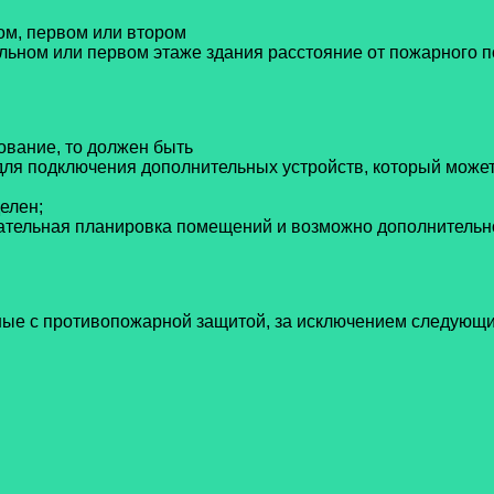
ом, первом или втором
льном или первом этаже здания
расстояние от пожарного п
ование, то должен быть
 для подключения дополнительных
устройств, который може
елен;
чательная планировка помещений и
возможно дополнитель
ные с противопожарной защитой, за исключением следующ