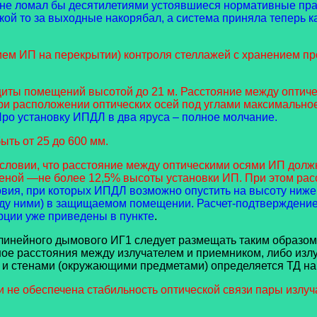
, не ломал бы десятилетиями устоявшиеся нормативные пр
кой то за выходные накорябал, а система приняла теперь ка
ем ИП на перекрытии) контроля стеллажей с хранением пр
иты помещений высотой до 21 м. Расстояние между оптиче
 При расположении оптических осей под углами максимально
ро установку ИПДЛ в два яруса – полное молчание.
ыть от 25 до 600 мм.
условии, что расстояние между оптическими осями ИП долж
еной —не более 12,5% высоты установки ИП. При этом расс
ия, при которых ИПДЛ возможно опустить на высоту ниже, 
ду ними) в защищаемом помещении. Расчет-подтверждение
орции уже приведены в пункте
.
линейного дымового ИГ1 следует размещать таким образом,
е расстояния между излучателем и приемником, либо излу
и стенами (окружающими предметами) определяется ТД на 
 не обеспечена стабильность оптической связи пары излу