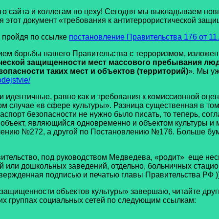
го сайта и коллегам по цеху! Сегодня мы выкладываем но
 этот документ «требования к антитеррористической защищ
пройдя по ссылке
постановление Правительства 176 от 11.
орьбы нашего Правительства с терроризмом, изложенным
ческой защищенности мест массового пребывания люд
опасности таких мест и объектов (территорий)
». Мы у
odejstvie/
дентичные, равно как и требования к комиссионной оценке
 случае «в сфере культуры». Разница существенная в том, 
порт безопасности не нужно было писать, то теперь, сог
ть объект, являющийся одновременно и объектом культуры 
лению №272, а другой по Постановлению №176. Больше бум
льство, под руководством Медведева, «родит» еще неск
ий или дошкольных заведений, отдельно, больничных стаци
утвержденная подписью и печатью главы Правительства РФ ))
щищенности объектов культуры» завершаю, читайте другие
ших группах социальных сетей по следующим ссылкам: