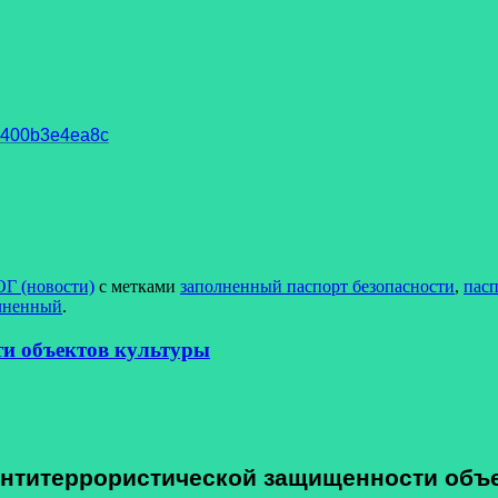
93400b3e4ea8c
Г (новости)
с метками
заполненный паспорт безопасности
,
пасп
олненный
.
ти объектов культуры
антитеррористической защищенности объ