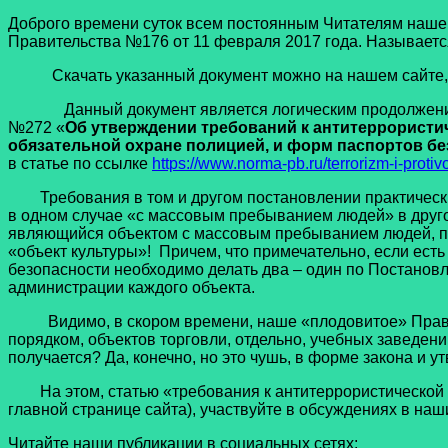
Доброго времени суток всем постоянным Читателям наше
Правительства №176 от 11 февраля 2017 года. Называется
Скачать указанный документ можно на нашем сайте, 
Данный документ является логическим продолжением б
№272 «
Об утверждении требований к антитеррористи
обязательной охране полицией, и форм паспортов без
в статье по ссылке
https://www.norma-pb.ru/terrorizm-i-protiv
Требования в том и другом постановлении практически и
в одном случае «с массовым пребыванием людей» в другом
являющийся объектом с массовым пребыванием людей, пас
«объект культуры»! Причем, что примечательно, если ес
безопасности необходимо делать два – один по Постанов
администрации каждого объекта.
Видимо, в скором времени, наше «плодовитое» Правите
порядком, объектов торговли, отдельно, учебных заведен
получается? Да, конечно, но это чушь, в форме закона и 
На этом, статью «требования к антитеррористической за
главной странице сайта), участвуйте в обсуждениях в на
Читайте наши публикации в социальных сетях: