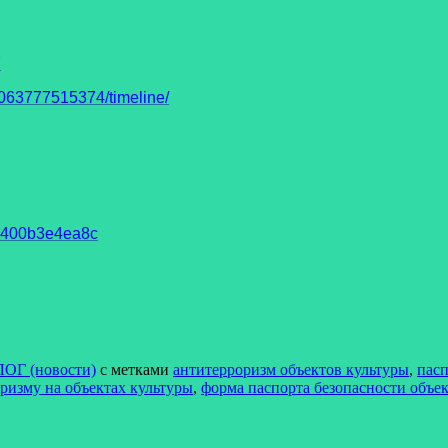
7
63777515374/timeline/
93400b3e4ea8c
ЛОГ (новости)
с метками
антитерроризм объектов культуры
,
пасп
ризму на объектах культуры
,
форма паспорта безопасности объек