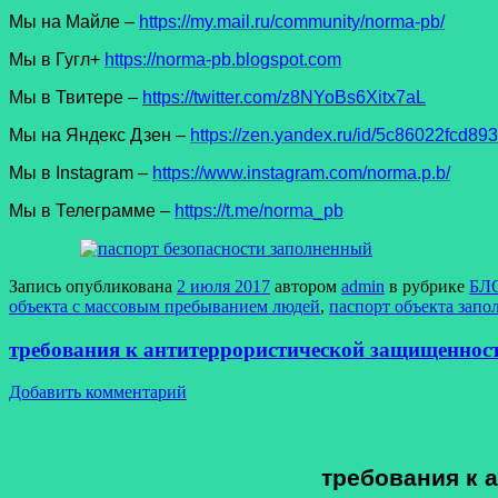
Мы на Майле –
https://my.mail.ru/community/norma-pb/
Мы в Гугл+
https://norma-pb.blogspot.com
Мы в Твитере –
https://twitter.com/z8NYoBs6Xitx7aL
Мы на Яндекс Дзен –
https://zen.yandex.ru/id/5c86022fcd8
Мы в Instagram –
https://www.instagram.com/norma.p.b/
Мы в Телеграмме –
https://t.me/norma_pb
Запись опубликована
2 июля 2017
автором
admin
в рубрике
БЛО
объекта с массовым пребыванием людей
,
паспорт объекта зап
требования к антитеррористической защищеннос
Добавить комментарий
требования к 