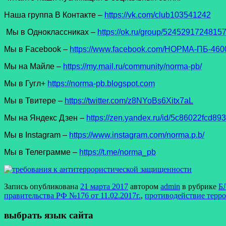
Наша группа В Контакте –
https://vk.com/club103541242
Мы в Одноклассниках –
https://ok.ru/group/5245291724815
Мы в Facеbook –
https://www.facebook.com/НОРМА-ПБ-4600
Мы на Майле –
https://my.mail.ru/community/norma-pb/
Мы в Гугл+
https://norma-pb.blogspot.com
Мы в Твитере –
https://twitter.com/z8NYoBs6Xitx7aL
Мы на Яндекс Дзен –
https://zen.yandex.ru/id/5c86022fcd8
Мы в Instagram –
https://www.instagram.com/norma.p.b/
Мы в Телеграмме –
https://t.me/norma_pb
Запись опубликована
21 марта 2017
автором
admin
в рубрике
Б
правительства РФ №176 от 11.02.2017г.
,
противодействие терро
выбрать язык сайта