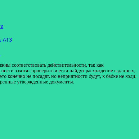
ти
е АТЗ
й
ны соответствовать действительности, так как
ости захотят проверить и если найдут расхождение в данных,
то конечно не посадят, но неприятности будут, к бабке не ходи.
веренные утвержденные документы.