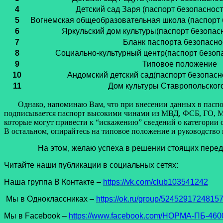
4
Детский сад Заря
(паспорт безопаснос
5
Вогнемская общеобразовательная школа
(паспорт
6
Яркульский дом культуры
(паспорт безопас
7
Бланк паспорта безопасно
8
Социально-культурный центр
(паспорт безоп
9
Типовое положение
10
Андомский детский сад
(паспорт безопасн
11
Дом культуры Ставропольского
Однако, напоминаю Вам, что при внесении данных в паспорт 
подписывается паспорт высокими чинами из МВД, ФСБ, ГО, МЧ
которые могут привести к “искажению” сведений о категории объ
В остальном, опирайтесь на типовое положение и руководство
На этом, желаю успеха в решении стоящих перед
Читайте наши публикации в социальных сетях:
Наша группа В Контакте –
https://vk.com/club103541242
Мы в Одноклассниках –
https://ok.ru/group/5245291724815
Мы в Facеbook –
https://www.facebook.com/НОРМА-ПБ-4600