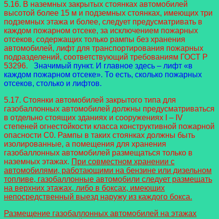
5.16. В наземных закрытых стоянках автомобилей
высотой более 15 м и подземных стоянках, имеющих три
подземных этажа и более, следует предусматривать в
каждом пожарном отсеке, за исключением пожарных
отсеков, содержащих только рампы без хранения
автомобилей, лифт для транспортирования пожарных
подразделений, соответствующий требованиям ГОСТ Р
53296.
Значимый пункт. И главное здесь – лифт «в
каждом пожарном отсеке». То есть, сколько пожарных
отсеков, столько и лифтов.
5.17. Стоянки автомобилей закрытого типа для
газобаллонных автомобилей должны предусматриваться
в отдельно стоящих зданиях и сооружениях I – IV
степеней огнестойкости класса конструктивной пожарной
опасности С0. Рампы в таких стоянках должны быть
изолированные, а помещения для хранения
газобаллонных автомобилей размещаться только в
наземных этажах.
При совместном хранении с
автомобилями, работающими на бензине или дизельном
топливе, газобаллонные автомобили следует размещать
на верхних этажах, либо в боксах, имеющих
непосредственный выезд наружу из каждого бокса.
Размещение газобаллонных автомобилей на этажах