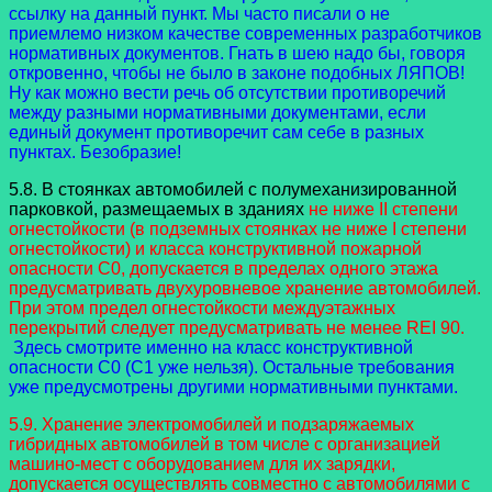
ссылку на данный пункт. Мы часто писали о не
приемлемо низком качестве современных разработчиков
нормативных документов. Гнать в шею надо бы, говоря
откровенно, чтобы не было в законе подобных ЛЯПОВ!
Ну как можно вести речь об отсутствии противоречий
между разными нормативными документами, если
единый документ противоречит сам себе в разных
пунктах. Безобразие!
5.8. В стоянках автомобилей с полумеханизированной
парковкой, размещаемых в зданиях
не ниже II степени
огнестойкости (в подземных стоянках не ниже I степени
огнестойкости) и класса конструктивной пожарной
опасности С0, допускается в пределах одного этажа
предусматривать двухуровневое хранение автомобилей.
При этом предел огнестойкости междуэтажных
перекрытий следует предусматривать не менее REI 90.
Здесь смотрите именно на класс конструктивной
опасности С0 (С1 уже нельзя). Остальные требования
уже предусмотрены другими нормативными пунктами.
5.9. Хранение электромобилей и подзаряжаемых
гибридных автомобилей в том числе с организацией
машино-мест с оборудованием для их зарядки,
допускается осуществлять совместно с автомобилями с