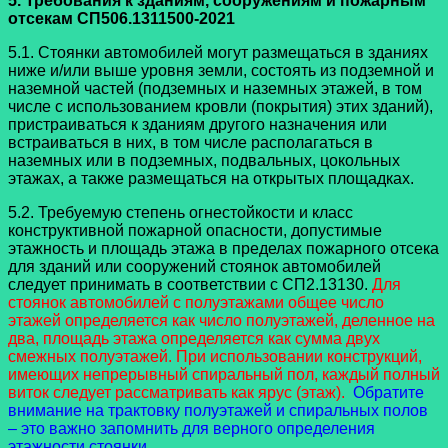
5. Требования к зданиям, сооружениям и пожарным
отсекам СП506.1311500-2021
5.1. Стоянки автомобилей могут размещаться в зданиях
ниже и/или выше уровня земли, состоять из подземной и
наземной частей (подземных и наземных этажей, в том
числе с использованием кровли (покрытия) этих зданий),
пристраиваться к зданиям другого назначения или
встраиваться в них, в том числе располагаться в
наземных или в подземных, подвальных, цокольных
этажах, а также размещаться на открытых площадках.
5.2. Требуемую степень огнестойкости и класс
конструктивной пожарной опасности, допустимые
этажность и площадь этажа в пределах пожарного отсека
для зданий или сооружений стоянок автомобилей
следует принимать в соответствии с СП2.13130.
Для
стоянок автомобилей с полуэтажами общее число
этажей определяется как число полуэтажей, деленное на
два, площадь этажа определяется как сумма двух
смежных полуэтажей. При использовании конструкций,
имеющих непрерывный спиральный пол, каждый полный
виток следует рассматривать как ярус (этаж).
Обратите
внимание на трактовку полуэтажей и спиральных полов
– это важно запомнить для верного определения
этажности стоянки.