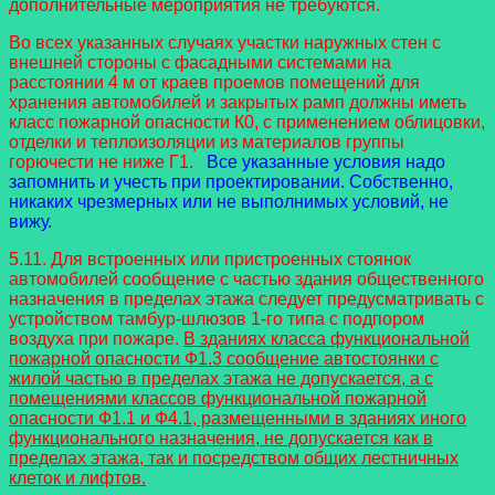
дополнительные мероприятия не требуются.
Во всех указанных случаях участки наружных стен с
внешней стороны с фасадными системами на
расстоянии 4 м от краев проемов помещений для
хранения автомобилей и закрытых рамп должны иметь
класс пожарной опасности К0, с применением облицовки,
отделки и теплоизоляции из материалов группы
горючести не ниже Г1.
Все указанные условия надо
запомнить и учесть при проектировании. Собственно,
никаких чрезмерных или не выполнимых условий, не
вижу.
5.11. Для встроенных или пристроенных стоянок
автомобилей сообщение с частью здания общественного
назначения в пределах этажа следует предусматривать с
устройством тамбур-шлюзов 1-го типа с подпором
воздуха при пожаре.
В зданиях класса функциональной
пожарной опасности Ф1.3 сообщение автостоянки с
жилой частью в пределах этажа не допускается, а с
помещениями классов функциональной пожарной
опасности
Ф1.1 и Ф4.1, размещенными в зданиях иного
функционального назначения, не допускается как в
пределах этажа, так и посредством общих лестничных
клеток и лифтов.