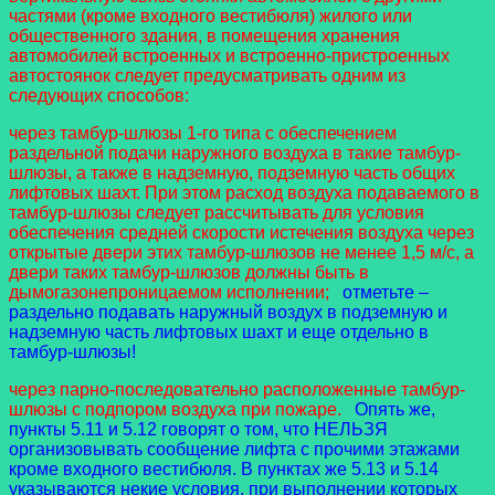
частями (кроме входного вестибюля) жилого или
общественного здания, в помещения хранения
автомобилей встроенных и встроенно-пристроенных
автостоянок следует предусматривать одним из
следующих способов:
через тамбур-шлюзы 1-го типа с обеспечением
раздельной подачи наружного воздуха в такие тамбур-
шлюзы, а также в надземную, подземную часть общих
лифтовых шахт. При этом расход воздуха подаваемого в
тамбур-шлюзы следует рассчитывать для условия
обеспечения средней скорости истечения воздуха через
открытые двери этих тамбур-шлюзов не менее 1,5 м/с, а
двери таких тамбур-шлюзов должны быть в
дымогазонепроницаемом исполнении;
отметьте –
раздельно подавать наружный воздух в подземную и
надземную часть лифтовых шахт и еще отдельно в
тамбур-шлюзы!
через парно-последовательно расположенные тамбур-
шлюзы с подпором воздуха при пожаре.
Опять же,
пункты 5.11 и 5.12 говорят о том, что НЕЛЬЗЯ
организовывать сообщение лифта с прочими этажами
кроме входного вестибюля. В пунктах же 5.13 и 5.14
указываются некие условия, при выполнении которых