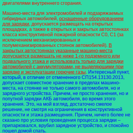
двигателями внутреннего сгорания.
Машино-места для электромобилей и подзаряжаемых
гибридных автомобилей,
оснащенные оборудованием
для зарядки
, допускается размещать на открытых
площадках, а также в открытых и закрытых автостоянках
класса конструктивной пожарной опасности С0, С1 (за
исключением механизированных и
полумеханизированных стоянок автомобилей).
В
закрытых автостоянках указанные машино-места
допускается размещать не ниже 1-го подземного или
подвального этажа и
использовать только для зарядки
автомобилей с аккумуляторами, не выделяющими при
зарядке и эксплуатации горючие газы
.
Интересный пункт,
который, в отличие от отмененного СП154.13130.2013,
допускает совместное хранение в пределах машино-
места, на стоянке не только самого автомобиля, но и
зарядного устройства. Причем, не просто хранения, но и
попутной зарядки АКБ автомобиля, во время этого
хранения. Это, на мой взгляд, достаточно смелое
решение, не смотря на ограничения в конструктивной
опасности и этажа размещения. Причем, ничего более не
сказано про условия проведения процесса зарядки –
припарковался, врубил зарядное устройство, и спокойно
пошел домой спать.