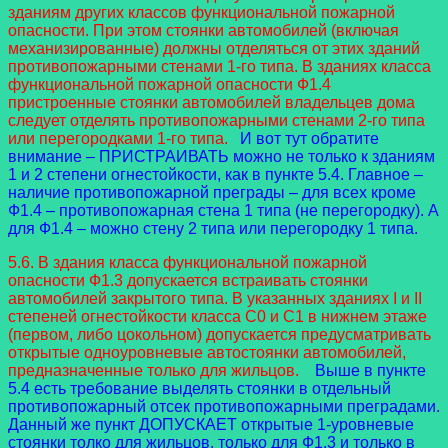
зданиям других классов функциональной пожарной
опасности. При этом стоянки автомобилей (включая
механизированные) должны отделяться от этих зданий
противопожарными стенами 1-го типа. В зданиях класса
функциональной пожарной опасности Ф1.4
пристроенные стоянки автомобилей владельцев дома
следует отделять противопожарными стенами 2-го типа
или перегородками 1-го типа.
И вот тут обратите
внимание – ПРИСТРАИВАТЬ можно не только к зданиям
1 и 2 степени огнестойкости, как в пункте 5.4. Главное –
наличие противопожарной преграды – для всех кроме
Ф1.4 – противопожарная стена 1 типа (не перегородку). А
для Ф1.4 – можно стену 2 типа или перегородку 1 типа.
5.6. В здания класса функциональной пожарной
опасности Ф1.3 допускается встраивать стоянки
автомобилей закрытого типа. В указанных зданиях I и II
степеней огнестойкости класса С0 и С1 в нижнем этаже
(первом, либо цокольном) допускается предусматривать
открытые одноуровневые автостоянки автомобилей,
предназначенные только для жильцов.
Выше в пункте
5.4 есть требование выделять стоянки в отдельный
противопожарный отсек противопожарными преградами.
Данный же пункт ДОПУСКАЕТ открытые 1-уровневые
стоянки толко для жильцов, только для Ф1.3 и только в