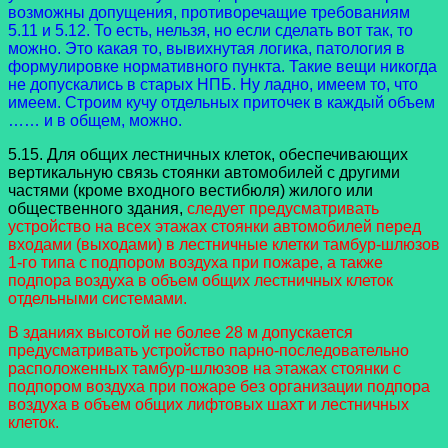
возможны допущения, противоречащие требованиям
5.11 и 5.12. То есть, нельзя, но если сделать вот так, то
можно. Это какая то, вывихнутая логика, патология в
формулировке нормативного пункта. Такие вещи никогда
не допускались в старых НПБ. Ну ладно, имеем то, что
имеем. Строим кучу отдельных приточек в каждый объем
…… и в общем, можно.
5.15. Для общих лестничных клеток, обеспечивающих
вертикальную связь стоянки автомобилей с другими
частями (кроме входного вестибюля) жилого или
общественного здания,
следует предусматривать
устройство на всех этажах стоянки автомобилей перед
входами (выходами) в лестничные клетки тамбур-шлюзов
1-го типа с подпором воздуха при пожаре, а также
подпора воздуха в объем общих лестничных клеток
отдельными системами.
В зданиях высотой не более 28 м допускается
предусматривать устройство парно-последовательно
расположенных тамбур-шлюзов на этажах стоянки с
подпором воздуха при пожаре без организации подпора
воздуха в объем общих лифтовых шахт и лестничных
клеток.