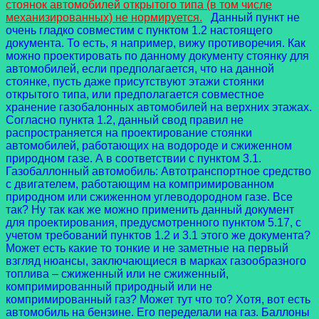
стоянок автомобилей открытого типа (в том числе
механизированных) не нормируется.
Данный пункт не
очень гладко совместим с пунктом 1.2 настоящего
документа. То есть, я например, вижу противоречия. Как
можно проектировать по данному документу стоянку для
автомобилей, если предполагается, что на данной
стоянке, пусть даже присутствуют этажи стоянки
открытого типа, или предполагается совместное
хранение газобалонных автомобилей на верхних этажах.
Согласно пункта 1.2, данный свод правил не
распространяется на проектирование стоянки
автомобилей, работающих на водороде и сжиженном
природном газе. А в соответствии с пунктом 3.1.
Газобаллонный автомобиль: Автотранспортное средство
с двигателем, работающим на компримированном
природном или сжиженном углеводородном газе. Все
так? Ну так как же можно применить данный документ
для проектирования, предусмотренного пунктом 5.17, с
учетом требований пунктов 1.2 и 3.1 этого же документа?
Может есть какие то тонкие и не заметные на первый
взгляд нюансы, заключающиеся в марках газообразного
топлива – сжиженный или не сжиженный,
компримированный природный или не
компримированный газ? Может тут что то? Хотя, вот есть
автомобиль на бензине. Его переделали на газ. Баллоны