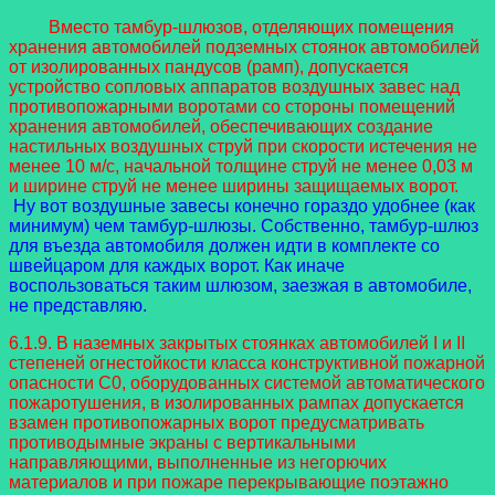
Вместо тамбур-шлюзов, отделяющих помещения
хранения автомобилей подземных стоянок автомобилей
от изолированных пандусов (рамп), допускается
устройство сопловых аппаратов воздушных завес над
противопожарными воротами со стороны помещений
хранения автомобилей, обеспечивающих создание
настильных воздушных струй при скорости истечения не
менее 10 м/с, начальной толщине струй не менее 0,03 м
и ширине струй не менее ширины защищаемых ворот.
Ну вот воздушные завесы конечно гораздо удобнее (как
минимум) чем тамбур-шлюзы. Собственно, тамбур-шлюз
для въезда автомобиля должен идти в комплекте со
швейцаром для каждых ворот. Как иначе
воспользоваться таким шлюзом, заезжая в автомобиле,
не представляю.
6.1.9. В наземных закрытых стоянках автомобилей I и II
степеней огнестойкости класса конструктивной пожарной
опасности С0, оборудованных системой автоматического
пожаротушения, в изолированных рампах допускается
взамен противопожарных ворот предусматривать
противодымные экраны с вертикальными
направляющими, выполненные из негорючих
материалов и при пожаре перекрывающие поэтажно