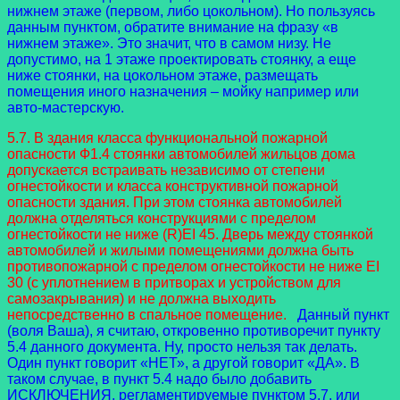
нижнем этаже (первом, либо цокольном). Но пользуясь
данным пунктом, обратите внимание на фразу «в
нижнем этаже». Это значит, что в самом низу. Не
допустимо, на 1 этаже проектировать стоянку, а еще
ниже стоянки, на цокольном этаже, размещать
помещения иного назначения – мойку например или
авто-мастерскую.
5.7. В здания класса функциональной пожарной
опасности Ф1.4 стоянки автомобилей жильцов дома
допускается встраивать независимо от степени
огнестойкости и класса конструктивной пожарной
опасности здания. При этом стоянка автомобилей
должна отделяться конструкциями с пределом
огнестойкости не ниже (R)EI 45. Дверь между стоянкой
автомобилей и жилыми помещениями должна быть
противопожарной с пределом огнестойкости не ниже EI
30 (с уплотнением в притворах и устройством для
самозакрывания) и не должна выходить
непосредственно в спальное помещение.
Данный пункт
(воля Ваша), я считаю, откровенно противоречит пункту
5.4 данного документа. Ну, просто нельзя так делать.
Один пункт говорит «НЕТ», а другой говорит «ДА». В
таком случае, в пункт 5.4 надо было добавить
ИСКЛЮЧЕНИЯ, регламентируемые пунктом 5.7, или