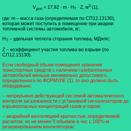
3
V
= 17,92 · m · H
· Z, м
(1),
доп
Т
где: m – масса газа (определяемая по СП12.13130),
которая может поступить в помещение при аварии
топливной системы автомобиля, кг;
H
– удельная теплота сгорания топлива, МДж/кг;
Т
Z – коэффициент участия топлива во взрыве (по
СП12.13130).
Если свободный объем помещения хранения
транспортных средств с наличием газобаллонных
автомобилей меньше минимально допустимого,
определенного по ФОРМУЛЕ (1), то оно должно быть
оборудовано:
– непрерывно действующей системой автоматического
контроля загазованности с установкой сигнализаторов до
взрывоопасных концентраций газов и паров;
– аварийной вентиляцией кратностью, определяемой
расчетом, но не менее 5 объемов в час с 100%-м
резервированием вентиляторов;