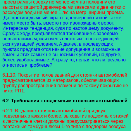
проем рампы сверху не менее чем на половину его
высоты с защитой дренчерными завесами в две нитки с
расходом воды не менее 1 л/с на метр ширины проема.
Да, противодымный экран с дренчерной ниткой также
имеет место быть, вместо противопожарных ворот.
Интересная тенденция, судя по настоящему документу.
Сразу с ходу, предъявляется требование с заведомо
невыполнимым, или очень сложным, в последующей
эксплуатацией условием. А далее, в последующих
пунктах предлагаются некие допущения и возможные
замены этих самых не выносимых условий, на другие,
более удобоваримые. А сразу то, нельзя что ли, реально
отнестись к проблеме?
6.1.10. Покрытие полов зданий для стоянки автомобилей
предусматривается из материалов, обеспечивающих
группу распространения пламени по такому покрытию не
ниже РП1.
6.2. Требования к подземным стоянкам автомобилей
6.2.1. В зданиях стоянок автомобилей при двух
подземных этажах и более, выходы из подземных этажей
в лестничные клетки должны предусматриваться через
поэтажные тамбур-шлюзы 1-го типа с подпором воздуха