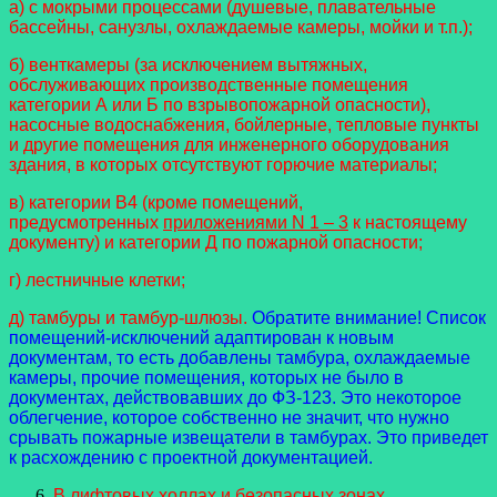
а) с мокрыми процессами (душевые, плавательные
бассейны, санузлы, охлаждаемые камеры, мойки и т.п.);
б) венткамеры (за исключением вытяжных,
обслуживающих производственные помещения
категории А или Б по взрывопожарной опасности),
насосные водоснабжения, бойлерные, тепловые пункты
и другие помещения для инженерного оборудования
здания, в которых отсутствуют горючие материалы;
в) категории В4 (кроме помещений,
предусмотренных
приложениями N 1 – 3
к настоящему
документу) и категории Д по пожарной опасности;
г) лестничные клетки;
д) тамбуры и тамбур-шлюзы.
Обратите внимание! Список
помещений-исключений адаптирован к новым
документам, то есть добавлены тамбура, охлаждаемые
камеры, прочие помещения, которых не было в
документах, действовавших до ФЗ-123. Это некоторое
облегчение, которое собственно не значит, что нужно
срывать пожарные извещатели в тамбурах. Это приведет
к расхождению с проектной документацией.
В лифтовых холлах и безопасных зонах