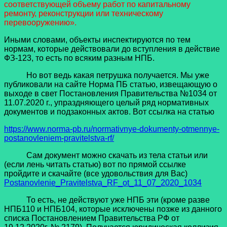
соответствующей объему работ по капитальному
ремонту, реконструкции или техническому
перевооружению».
Иными словами, объекты инспектируются по тем
нормам, которые действовали до вступления в действие
ФЗ-123, то есть по всяким разным НПБ.
Но вот ведь какая петрушка получается. Мы уже
публиковали на сайте Норма ПБ статью, извещающую о
выходе в свет Постановления Правительства №1034 от
11.07.2020 г., упраздняющего целый ряд нормативных
документов и подзаконных актов. Вот ссылка на статью
https://www.norma-pb.ru/normativnye-dokumenty-otmennye-
postanovleniem-pravitelstva-rf/
Сам документ можно скачать из тела статьи или
(если лень читать статью) вот по прямой ссылке
пройдите и скачайте (все удовольствия для Вас)
Postanovlenie_Pravitelstva_RF_ot_11_07_2020_1034
То есть, не действуют уже НПБ эти (кроме разве
НПБ110 и НПБ104, которые исключены позже из данного
списка Постановлением Правительства РФ от