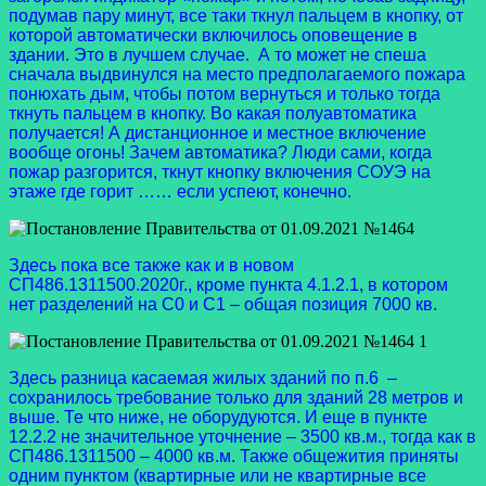
подумав пару минут, все таки ткнул пальцем в кнопку, от
которой автоматически включилось оповещение в
здании. Это в лучшем случае. А то может не спеша
сначала выдвинулся на место предполагаемого пожара
понюхать дым, чтобы потом вернуться и только тогда
ткнуть пальцем в кнопку. Во какая полуавтоматика
получается! А дистанционное и местное включение
вообще огонь! Зачем автоматика? Люди сами, когда
пожар разгорится, ткнут кнопку включения СОУЭ на
этаже где горит …… если успеют, конечно.
Здесь пока все также как и в новом
СП486.1311500.2020г., кроме пункта 4.1.2.1, в котором
нет разделений на С0 и С1 – общая позиция 7000 кв.
Здесь разница касаемая жилых зданий по п.6 –
сохранилось требование только для зданий 28 метров и
выше. Те что ниже, не оборудуются. И еще в пункте
12.2.2 не значительное уточнение – 3500 кв.м., тогда как в
СП486.1311500 – 4000 кв.м. Также общежития приняты
одним пунктом (квартирные или не квартирные все