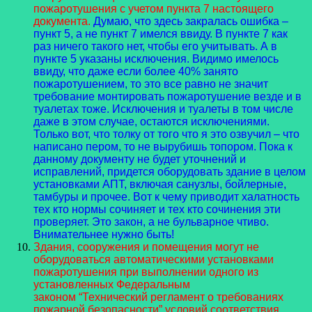
пожаротушения с учетом пункта 7 настоящего
документа.
Думаю, что здесь закралась ошибка –
пункт 5, а не пункт 7 имелся ввиду. В пункте 7 как
раз ничего такого нет, чтобы его учитывать. А в
пункте 5 указаны исключения. Видимо имелось
ввиду, что даже если более 40% занято
пожаротушением, то это все равно не значит
требование монтировать пожаротушение везде и в
туалетах тоже. Исключения и туалеты в том числе
даже в этом случае, остаются исключениями.
Только вот, что толку от того что я это озвучил – что
написано пером, то не вырубишь топором. Пока к
данному документу не будет уточнений и
исправлений, придется оборудовать здание в целом
установками АПТ, включая санузлы, бойлерные,
тамбуры и прочее. Вот к чему приводит халатность
тех кто нормы сочиняет и тех кто сочинения эти
проверяет. Это закон, а не бульварное чтиво.
Внимательнее нужно быть!
Здания, сооружения и помещения могут не
оборудоваться автоматическими установками
пожаротушения при выполнении одного из
установленных Федеральным
законом “Технический регламент о требованиях
пожарной безопасности” условий соответствия