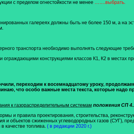
укции с пределом огнестойкости не менее
…….выбрать.
нированных галереях должны быть не более 150 м, а на эст
м.
ейерного транспорта необходимо выполнять следующие треб
 и ограждающими конструкциями классов К1, К2 в местах 
нчили, переходим к восемнадцатому уроку, продолжаем 
минаю, что особо важные места текста, которые надо п
ания к газораспределительным системам
положения СП 4.
ормы и правила проектирования, строительства, реконстру
ния и объектов сжиженных углеводородных газов (СУГ), п
в качестве топлива.
( в редакции 2020 г.)