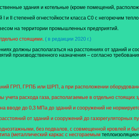
твенные здания и котельные (кроме помещений, расположе
 I и II степеней огнестойкости класса С0 с негорючим те
авесом на территории промышленных предприятий.
тдельно стоящими.
( в редакции 2020 г.)
ениях должны располагаться на расстояниях от зданий и со
тий производственного назначения – согласно требования
аний ГРП, ГРПБ или ШРП, а при расположении оборудовани
ета расхода газа, располагаемые в отдельно стоящих зд
на вводе до 0,3 МПа до зданий и сооружений не нормируетс
сстояний от зданий и сооружений до газорегуляторных пун
дноэтажными, без подвалов, с совмещенной кровлей и быть 
типа (металлический каркас с несгораемым
теплоизоляцио