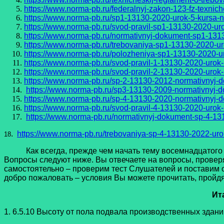
https://www.norma-pb.ru/federalnyj-zakon-123-fz-texnich
https://www.norma-pb.ru/sp1-13130-2020-urok-5-kursa-
https://www.norma-pb.ru/svod-pravil-sp1-13130-2020-ur
https://www.norma-pb.ru/normativnyj-dokument-sp1-131
https://www.norma-pb.ru/trebovaniya-sp1-13130-2020-u
https://www.norma-pb.ru/polozheniya-sp1-13130-2020-u
https://www.norma-pb.ru/svod-pravil-1-13130-2020-urok
https://www.norma-pb.ru/svod-pravil-2-13130-2020-urok
https://www.norma-pb.ru/sp-2-13130-2012-normativnyj-
https://www.norma-pb.ru/sp3-13130-2009-normativnyj-d
https://www.norma-pb.ru/sp-4-13130-2020-normativnyj-
https://www.norma-pb.ru/svod-pravil-4-13130-2020-urok-
https://www.norma-pb.ru/normativnyj-dokument-sp-4-13
.
https://www.norma-pb.ru/trebovaniya-sp-4-13130-2022-uro
18
Как всегда, прежде чем начать тему восемнадцатого ур
Вопросы следуют ниже. Вы отвечаете на вопросы, провер
самостоятельно – проверим тест Слушателей и поставим 
добро пожаловать – условия Вы можете прочитать, пройдя 
Ит
1. 6.5.10 Высоту от пола подвала производственных здани