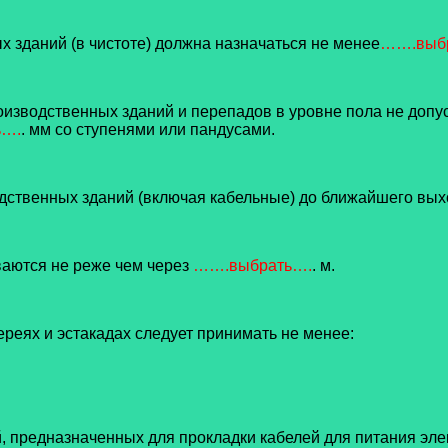
х зданий (в чистоте) должна назначаться не менее
…….выб
роизводственных зданий и перепадов в уровне пола не допу
ь….
. мм со ступенями или пандусами.
водственных зданий (включая кабельные) до ближайшего вы
ваются не реже чем через
…….выбрать….
. м.
реях и эстакадах следует принимать не менее:
й, предназначенных для прокладки кабелей для питания элек