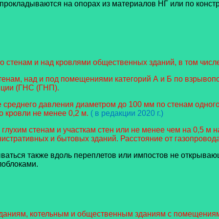
прокладываются на опорах из материалов НГ или по констр
по стенам и над кровлями общественных зданий, в том числ
тенам, над и под помещениями категорий А и Б по взрывоп
нции (ГНС (ГНП).
среднего давления диаметром до 100 мм по стенам одного ж
о кровли не менее 0,2 м.
( в редакции 2020 г.)
глухим стенам и участкам стен или не менее чем на 0,5 м
стративных и бытовых зданий. Расстояние от газопровода 
ываться также вдоль переплетов или импостов не открыва
лоблоками.
даниям, котельным и общественным зданиям с помещениям