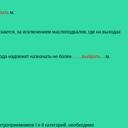
рать
м.
скается, за исключением маслоподвалов, где на выходах
хода надлежит назначать не более
…….выбрать…
.м.
троприемников I и II категорий, необходимо