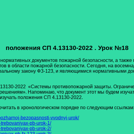
положения СП 4.13130-2022 . Урок №18
тивных документов пожарной безопасности, а также пос
в в области пожарной безопасности. Сегодня, на восемна
альному закону ФЗ-123, и являющимися нормативными док
0-2022 «Системы противопожарной защиты. Ограничени
шениям». Напоминаю, что документ этот мы будем изучать 
 изучать положения СП 4.13130-2022.
тать в хронологическом порядке по следующим ссылкам
ozharnoj-bezopasnosti-vvodnyj-urok/
-trebovaniyax-pb-urok-1/
-trebovaniyax-pb-urok-2/
aniyax-pb-fz-123-urok-3/