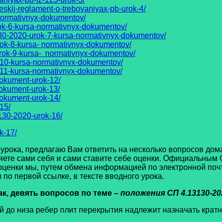
eskij-reglament-o-trebovaniyax-pb-urok-4/
normativnyx-dokumentov/
ok-6-kursa-normativnyx-dokumentov/
30-2020-urok-7-kursa-normativnyx-dokumentov/
rok-8-kursa- normativnyx-dokumentov/
rok-9-kursa- normativnyx-dokumentov/
-10-kursa-normativnyx-dokumentov/
-11-kursa-normativnyx-dokumentov/
dokument-urok-12/
okument-urok-13/
dokument-urok-14/
15/
130-2020-urok-16/
k-17/
ока, предлагаю Вам ответить на несколько вопросов дом
яете сами себя и сами ставите себе оценки. Официальным 
оценки мы, путем обмена информацией по электронной почт
по первой ссылке, в тексте вводного урока.
ак, девять вопросов по теме
– положения СП 4.13130-2
й до низа ребер плит перекрытия надлежит назначать кратно