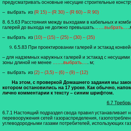
предусматривать основные несущие строительные констр
– выбрать из
(R 15) – (R 30) – (R 60) – R 90)
8. 6.5.63 Расстояния между выходами в кабельных и комби
галерей до выхода не должно превышать
…….выбрать….
.
– выбрать из
(10) – (15) – (25) – (30) – (35)
6.5.83 При проектировании галерей и эстакад конв
– для надземных наружных галерей и эстакад с несущими
зоны длиной не менее
…….выбрать….
. м;
– выбрать из
(2) – (3,5) – (6) – (9) – (12)
На этом, с проверкой Домашнего задания мы зако
котором остановились на 17 уроке. Как обычно, напо
лично комментарии к тексту – синим шрифтом.
6.7 Требов
6.7.1 Настоящий подраздел свода правил устанавливает н
перевооружения сетей газораспределения, газопотребле
углеводородными газами потребителей, использующих газ 