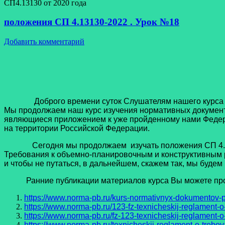
СП4.13130 от 2020 года
положения СП 4.13130-2022 . Урок №18
Добавить комментарий
Доброго времени суток Слушателям нашего курса норма
Мы продолжаем наш курс изучения нормативных документо
являющиеся приложением к уже пройденному нами Федер
на территории Российской Федерации.
Сегодня мы продолжаем изучать положения СП 4.1313
Требования к объемно-планировочным и конструктивным ре
и чтобы не путаться, в дальнейшем, скажем так, мы будем
Ранние публикации материалов курса Вы можете прочи
https://www.norma-pb.ru/kurs-normativnyx-dokumentov-p
https://www.norma-pb.ru/123-fz-texnicheskij-reglament-o
https://www.norma-pb.ru/fz-123-texnicheskij-reglament-o
https://www.norma-pb.ru/texnicheskij-reglament-o-trebov