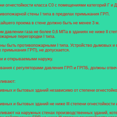
ени огнестойкости класса С0 с помещениями категорий Г и Д
ивопожарной стены I типа в пределах примыкания ГРП.
айшего проема в стене должно быть не менее 3 м.
 давлении газа не более 0,6 МПа в зданиях не ниже II сте
жарные перегородки I типа.
ы быть противопожарными I типа. Устройство дымовых и в
х примыкания ГРП), не допускается.
и и открываемыми наружу.
вания с регуляторами давления ГРП и ГРПБ, должны отвеч
вливают:
вных и бытовых зданий независимо от степени огнестойкос
ных и бытовых зданий не ниже III степени огнестойкости и 
вливают на наружных стенах производственных зданий, ко