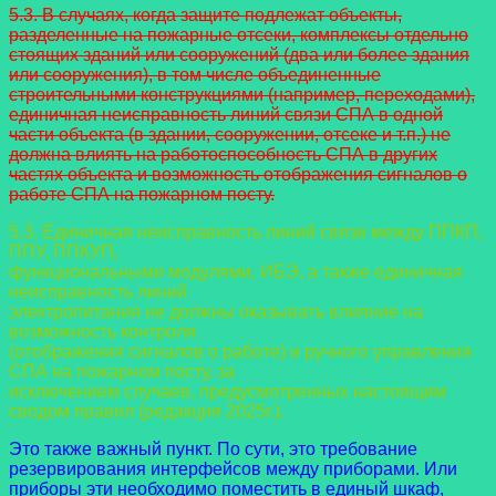
5.3. В случаях, когда защите подлежат объекты,
разделенные на пожарные отсеки, комплексы отдельно
стоящих зданий или сооружений (два или более здания
или сооружения), в том числе объединенные
строительными конструкциями (например, переходами),
единичная неисправность линий связи СПА в одной
части объекта (в здании, сооружении, отсеке и т.п.) не
должна влиять на работоспособность СПА в других
частях объекта и возможность отображения сигналов о
работе СПА на пожарном посту.
5.3. Единичная неисправность линий связи между ППКП,
ППУ, ППКУП,
функциональными модулями, ИБЭ, а также единичная
неисправность линий
электропитания не должны оказывать влияние на
возможность контроля
(отображения сигналов о работе) и ручного управления
СПА на пожарном посту, за
исключением случаев, предусмотренных настоящим
сводом правил (редакция 2025г.).
Это также важный пункт. По сути, это требование
резервирования интерфейсов между приборами. Или
приборы эти необходимо поместить в единый шкаф,