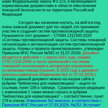
нами Федеральному закону ФЗ-123, и являющимися
нормативными документами в области обеспечения
пожарной безопасности на территории Российской
Федерации
Сегодня мы начинаем изучать, на мой взгляд,
очень важный документ для тех людей, кто принимает
участие в создании систем противопожарной защиты.
Называется этот документ – СП484.1311500.2020
«Системы противопожарной защиты. Системы пожарной
сигнализации и автоматизация систем противопожарной
защиты. Нормы и правила проектирования», утвержден
Приказом МЧС России №582 от 31.07.2020г.
Документ
вводится в действие с 1 марта 2021 года, взамен
СП5.13130.2009, в части требований к системам
пожарной сигнализации и аппаратуре управления
установками пожаротушения. В 2025 году в документ
внесены изменения (Изменение №1 от 27.03.2025г.)
Скачать данный документ можно на нашем сайте в
рубрике “библиотека для нормативщика” – ищите по
ссылкам, пункт 106 в таблице. Сравнительную редакцию
с изменением 1 также можно скачать в рубрике
“библиотека для нормативщика” – соответственно, пункт
179 в списке.
Изменение №1 внесено, в соответствии с
Приказом МЧС России от 27.03.2025г. №252. Вступают