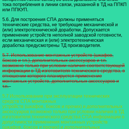
тока потребления в линии связи, указанной в ТД на ППКП
или ППКУП.
5.6. Для построения СПА должны применяться
технические средства, не требующие механической и
(или) электротехнической доработки. Допускается
применение устройств неполной заводской готовности,
если механическая и (или) электротехническая
доработка предусмотрены ТД производителя.
5.7. Использование монтажных устройств (шкафов,
боксов и т.п.),
дополнительных аксессуаров и т.п.
возможно только при условии наличия соответствующей
информации в ТД изготовителя технического средства, в
отношении которого планируется применение
монтажных устройств,
дополнительных аксессуаров и
т.п.
5.7 Использование при эксплуатации технических
средств СПА монтажных
устройств (шкафов, боксов и прочих) и дополнительных
аксессуаров возможно только
при условии наличия в ТД
изготовителя технического средства СПА информации о
допустимости применения монтажных устройств
(шкафов, боксов и прочих) и
дополнительных