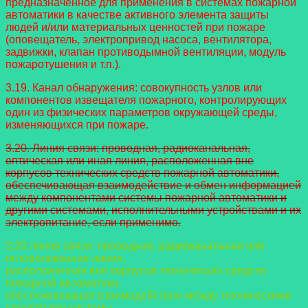
предназначенное для применения в системах пожарной
автоматики в качестве активного элемента защиты
людей и/или материальных ценностей при пожаре
(оповещатель, электропривод насоса, вентилятора,
задвижки, клапан противодымной вентиляции, модуль
пожаротушения и т.п.).
3.19. Канал обнаружения: совокупность узлов или
компонентов извещателя пожарного, контролирующих
один из физических параметров окружающей среды,
изменяющихся при пожаре.
3.20. Линия связи: проводная, радиоканальная,
оптическая или иная линия, расположенная вне
корпусов технических средств пожарной автоматики,
обеспечивающая взаимодействие и обмен информацией
между компонентами системы пожарной автоматики и
другими системами, исполнительными устройствами и их
электропитание, если применимо.
3.20 линия связи: проводная, радиоканальная или
оптоволоконная линия,
расположенная вне корпусов технических средств
пожарной автоматики,
обеспечивающая взаимодействие между техническими
средствами системы