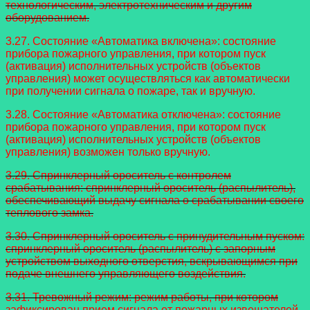
технологическим, электротехническим и другим
оборудованием.
3.27. Состояние «Автоматика включена»: состояние
прибора пожарного управления, при котором пуск
(активация) исполнительных устройств (объектов
управления) может осуществляться как автоматически
при получении сигнала о пожаре, так и вручную.
3.28. Состояние «Автоматика отключена»: состояние
прибора пожарного управления, при котором пуск
(активация) исполнительных устройств (объектов
управления) возможен только вручную.
3.29. Спринклерный ороситель с контролем
срабатывания: спринклерный ороситель (распылитель),
обеспечивающий выдачу сигнала о срабатывании своего
теплового замка.
3.30. Спринклерный ороситель с принудительным пуском:
спринклерный ороситель (распылитель) с запорным
устройством выходного отверстия, вскрывающимся при
подаче внешнего управляющего воздействия.
3.31. Тревожный режим: режим работы, при котором
зафиксирован прием сигнала от пожарных извещателей