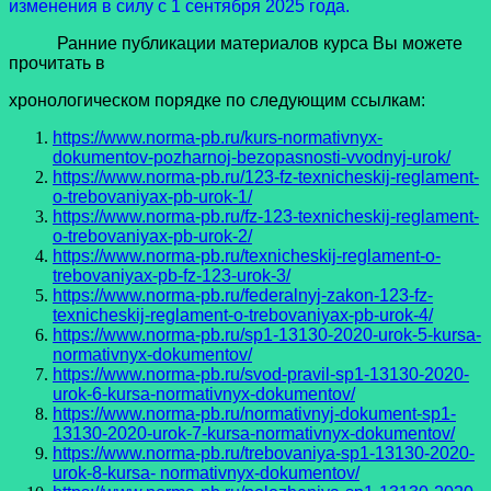
изменения в силу с 1 сентября 2025 года.
Ранние публикации материалов курса Вы можете
прочитать в
хронологическом порядке по следующим ссылкам:
https://www.norma-pb.ru/kurs-normativnyx-
dokumentov-pozharnoj-bezopasnosti-vvodnyj-urok/
https://www.norma-pb.ru/123-fz-texnicheskij-reglament-
o-trebovaniyax-pb-urok-1/
https://www.norma-pb.ru/fz-123-texnicheskij-reglament-
o-trebovaniyax-pb-urok-2/
https://www.norma-pb.ru/texnicheskij-reglament-o-
trebovaniyax-pb-fz-123-urok-3/
https://www.norma-pb.ru/federalnyj-zakon-123-fz-
texnicheskij-reglament-o-trebovaniyax-pb-urok-4/
https://www.norma-pb.ru/sp1-13130-2020-urok-5-kursa-
normativnyx-dokumentov/
https://www.norma-pb.ru/svod-pravil-sp1-13130-2020-
urok-6-kursa-normativnyx-dokumentov/
https://www.norma-pb.ru/normativnyj-dokument-sp1-
13130-2020-urok-7-kursa-normativnyx-dokumentov/
https://www.norma-pb.ru/trebovaniya-sp1-13130-2020-
urok-8-kursa- normativnyx-dokumentov/