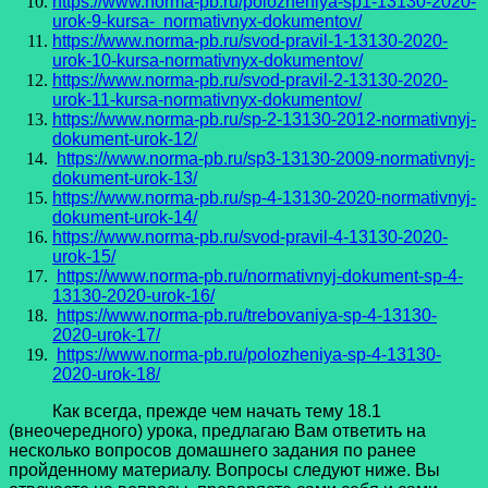
https://www.norma-pb.ru/polozheniya-sp1-13130-2020-
urok-9-kursa- normativnyx-dokumentov/
https://www.norma-pb.ru/svod-pravil-1-13130-2020-
urok-10-kursa-normativnyx-dokumentov/
https://www.norma-pb.ru/svod-pravil-2-13130-2020-
urok-11-kursa-normativnyx-dokumentov/
https://www.norma-pb.ru/sp-2-13130-2012-normativnyj-
dokument-urok-12/
https://www.norma-pb.ru/sp3-13130-2009-normativnyj-
dokument-urok-13/
https://www.norma-pb.ru/sp-4-13130-2020-normativnyj-
dokument-urok-14/
https://www.norma-pb.ru/svod-pravil-4-13130-2020-
urok-15/
https://www.norma-pb.ru/normativnyj-dokument-sp-4-
13130-2020-urok-16/
https://www.norma-pb.ru/trebovaniya-sp-4-13130-
2020-urok-17/
https://www.norma-pb.ru/polozheniya-sp-4-13130-
2020-urok-18/
Как всегда, прежде чем начать тему 18.1
(внеочередного) урока, предлагаю Вам ответить на
несколько вопросов домашнего задания по ранее
пройденному материалу. Вопросы следуют ниже. Вы