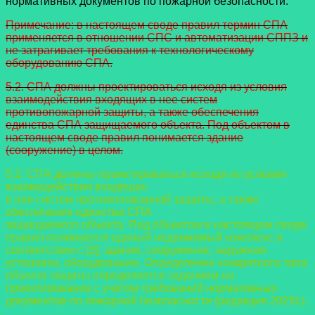
нормативных документов по пожарной безопасности.
Примечание: в настоящем своде правил термин СПА
применяется в отношении СПС и автоматизации СППЗ и
не затрагивает требования к технологическому
оборудованию СПА.
5.2. СПА должны проектироваться исходя из условия
взаимодействия входящих в нее систем
противопожарной защиты, а также обеспечения
единства СПА защищаемого объекта. Под объектом в
настоящем своде правил понимается здание
(сооружение) в целом.
5.2. СПА должны проектироваться исходя из условия
взаимодействия входящих
в нее систем противопожарной защиты, а также
обеспечения единства СПА
защищаемого объекта. Под объектом в настоящем своде
правил понимается единый
недвижимый комплекс в
соответствии с [3], здание, сооружение, наружная
установка,
оборудование. Определение конкретного типа
объекта защиты определяется
заданием на
проектирование с учетом требований нормативных
документов по
пожарной безопасности (редакция 2025г.).