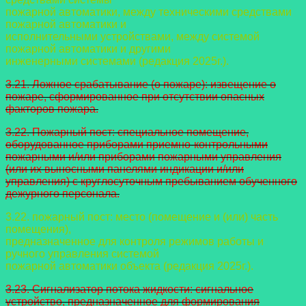
пожарной автоматики, между техническими средствами
пожарной автоматики и
исполнительными устройствами, между системой
пожарной автоматики и другими
инженерными системами (редакция 2025г.).
3.21. Ложное срабатывание (о пожаре): извещение о
пожаре,
сформированное при отсутствии опасных
факторов пожара.
3.22. Пожарный пост: специальное помещение,
оборудованное приборами приемно-контрольными
пожарными и/или приборами пожарными управления
(или их выносными панелями индикации и/или
управления) с круглосуточным пребыванием обученного
дежурного персонала.
3.22. пожарный пост: место (помещение и (или) часть
помещения),
предназначенное для контроля режимов работы и
ручного управления системой
пожарной автоматики объекта (редакция 2025г.).
3.23. Сигнализатор потока жидкости: сигнальное
устройство,
предназначенное для формирования