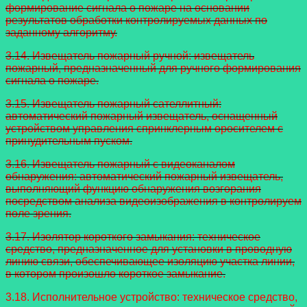
формирование сигнала о пожаре на основании
результатов обработки контролируемых данных по
заданному алгоритму.
3.14. Извещатель пожарный ручной: извещатель
пожарный,
предназначенный для ручного формирования
сигнала о пожаре.
3.15. Извещатель пожарный сателлитный:
автоматический пожарный
извещатель, оснащенный
устройством управления спринклерным оросителем с
принудительным пуском.
3.16. Извещатель пожарный с видеоканалом
обнаружения: автоматический пожарный извещатель,
выполняющий функцию обнаружения возгорания
посредством анализа видеоизображения в контролируем
поле зрения.
3.17. Изолятор короткого замыкания: техническое
средство,
предназначенное для установки в проводную
линию связи, обеспечивающее изоляцию участка линии,
в котором произошло короткое замыкание.
3.18. Исполнительное устройство: техническое средство,