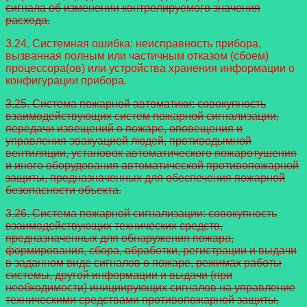
сигнала об изменении контролируемого значения
расхода.
3.24. Системная ошибка: неисправность прибора,
вызванная полным или частичным отказом (сбоем)
процессора(ов) или устройства хранения информации о
конфигурации прибора.
3.25. Система пожарной автоматики: совокупность
взаимодействующих систем пожарной сигнализации,
передачи извещений о пожаре, оповещения и
управления эвакуацией людей, противодымной
вентиляции, установок
автоматического пожаротушения
и иного оборудования автоматической противопожарной
защиты, предназначенных для обеспечения пожарной
безопасности объекта.
3.26. Система пожарной сигнализации: совокупность
взаимодействующих технических средств,
предназначенных для обнаружения пожара,
формирования, сбора, обработки, регистрации и выдачи
в заданном виде сигналов о пожаре, режимах работы
системы, другой информации и выдачи (при
необходимости) инициирующих сигналов на управление
техническими средствами противопожарной защиты,