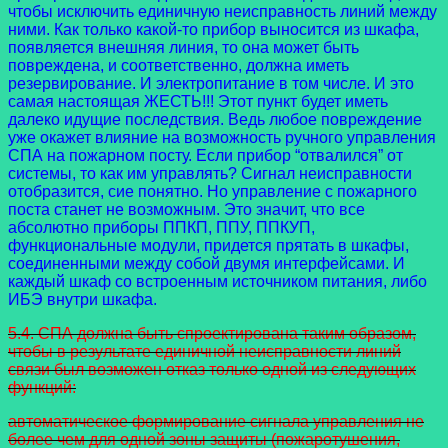
чтобы исключить единичную неисправность линий между
ними. Как только какой-то прибор выносится из шкафа,
появляется внешняя линия, то она может быть
повреждена, и соответственно, должна иметь
резервирование. И электропитание в том числе. И это
самая настоящая ЖЕСТЬ!!! Этот пункт будет иметь
далеко идущие последствия. Ведь любое повреждение
уже окажет влияние на возможность ручного управления
СПА на пожарном посту. Если прибор “отвалился” от
системы, то как им управлять? Сигнал неисправности
отобразится, сие понятно. Но управление с пожарного
поста станет не возможным. Это значит, что все
абсолютно приборы ППКП, ППУ, ППКУП,
функциональные модули, придется прятать в шкафы,
соединенными между собой двумя интерфейсами. И
каждый шкаф со встроенным источником питания, либо
ИБЭ внутри шкафа.
5.4. СПА должна быть спроектирована таким образом,
чтобы в результате единичной неисправности линий
связи был возможен отказ только одной из следующих
функций:
автоматическое формирование сигнала управления не
более чем для одной зоны защиты (пожаротушения,