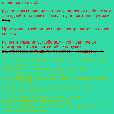
оповещения и т.п.);
ручное формирование сигнала управления не более чем
для одной зоны защиты (пожаротушения, оповещения и
т.п.).
Примечание: требование не распространяется на линии
связи с
исполнительными устройствами, если единичная
неисправность данных линий не нарушит
работоспособность других технических средств СПА.
5.4. СПА должна быть спроектирована таким образом,
чтобы в результате
единичной неисправности линий связи или
электропитания был возможен отказ
только автоматического или ручного управления одной
однотипной ЗПЗ
(пожаротушения, оповещения, противодымной
вентиляции, внутреннего
противопожарного водопровода). Потеря
автоматического управления одной
однотипной ЗПЗ в результате единичной неисправности
линий связи не должна