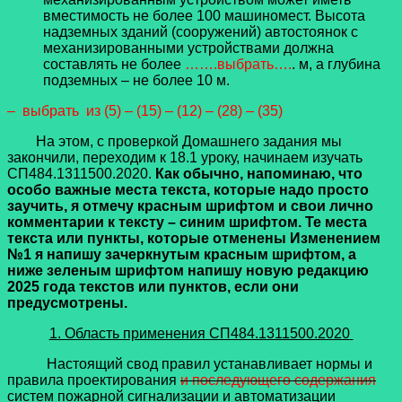
вместимость не более 100 машиномест.
Высота
надземных зданий (сооружений) автостоянок с
механизированными устройствами должна
составлять не более
…….выбрать….
. м, а глубина
подземных – не более 10 м.
– выбрать из (5) – (15) – (12) – (28) – (35)
На этом, с проверкой Домашнего задания мы
закончили, переходим к 18.1 уроку, начинаем изучать
СП484.1311500.2020.
Как обычно, напоминаю, что
особо важные места текста, которые надо просто
заучить, я отмечу красным шрифтом и свои лично
комментарии к тексту – синим шрифтом. Те места
текста или пункты, которые отменены Изменением
№1 я напишу зачеркнутым красным шрифтом, а
ниже зеленым шрифтом напишу новую редакцию
2025 года текстов или пунктов, если они
предусмотрены.
1. Область применения СП484.1311500.2020
Настоящий свод правил устанавливает нормы и
правила проектирования
и последующего содержания
систем пожарной сигнализации и автоматизации