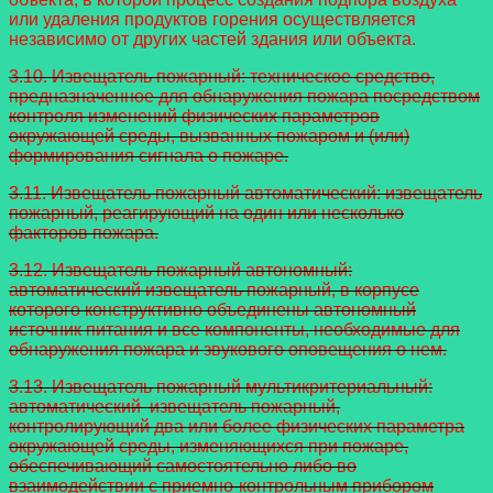
или удаления продуктов горения осуществляется
независимо от других частей здания или объекта.
3.10. Извещатель пожарный: техническое средство,
предназначенное для обнаружения пожара посредством
контроля изменений физических параметров
окружающей среды, вызванных пожаром и (или)
формирования сигнала о пожаре.
3.11. Извещатель пожарный автоматический: извещатель
пожарный,
реагирующий на один или несколько
факторов пожара.
3.12. Извещатель пожарный автономный:
автоматический извещатель
пожарный, в корпусе
которого конструктивно объединены автономный
источник питания и все компоненты, необходимые для
обнаружения пожара и звукового оповещения о нем.
3.13. Извещатель пожарный мультикритериальный:
автоматический
извещатель пожарный,
контролирующий два или более физических параметра
окружающей среды, изменяющихся при пожаре,
обеспечивающий самостоятельно либо во
взаимодействии с приемно-контрольным прибором