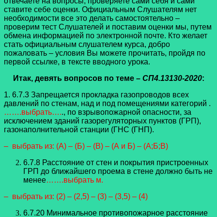
отвечаете на вопросы, проверяете сами себя и сами
ставите себе оценки. Официальным Слушателям нет
необходимости все это делать самостоятельно –
проверим тест Слушателей и поставим оценки мы, путем
обмена информацией по электронной почте. Кто желает
стать официальным слушателем курса, добро
пожаловать – условия Вы можете прочитать, пройдя по
первой ссылке, в тексте вводного урока.
Итак, девять вопросов по теме
– СП4.13130-2020
:
1. 6.7.3 Запрещается прокладка газопроводов всех
давлений по стенам, над и под помещениями категорий .
…….выбрать….
., по взрывопожарной опасности, за
исключением зданий газорегуляторных пунктов (ГРП),
газонаполнительной станции (ГНС (ГНП).
– выбрать из: (А) – (Б) – (В) – (А и Б) – (А;Б;В)
6.7.8 Расстояние от стен и покрытия пристроенных
ГРП до ближайшего проема в стене должно быть не
менее
…….выбрать м.
– выбрать из: (2) – (2,5) – (3) – (3,5) – (4)
6.7.20 Минимальное противопожарное расстояние