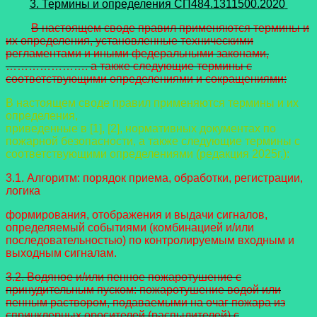
3. Термины и определения СП484.1311500.2020
В настоящем своде правил применяются термины и
их определения, установленные техническими
регламентами и иными федеральными законами,
…………………. а также следующие термины с
соответствующими определениями и сокращениями:
В настоящем своде правил применяются термины и их
определения,
приведенные в [1], [2], нормативных документах по
пожарной безопасности, а также
следующие термины с
соответствующими определениями (редакция 2025г.):
3.1. Алгоритм: порядок приема, обработки, регистрации,
логика
формирования, отображения и выдачи сигналов,
определяемый событиями (комбинацией и/или
последовательностью) по контролируемым входным и
выходным сигналам.
3.2. Водяное и/или пенное пожаротушение с
принудительным пуском: пожаротушение водой или
пенным раствором, подаваемыми на очаг пожара из
спринклерных оросителей (распылителей) с