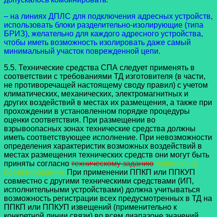
– на линиях ДПЛС для подключения адресных устройств,
использовать блоки разделительно-изолирующие (типа
БРИЗ), желательно для каждого адресного устройства,
чтобы иметь возможность изолировать даже самый
минимальный участок поврежденной цепи.
5.5. Технические средства СПА следует применять в
соответствии с требованиями ТД изготовителя (в части,
не противоречащей настоящему своду правил) с учетом
климатических, механических, электромагнитных и
других воздействий в местах их размещения, а также при
прохождении в установленном порядке процедуры
оценки соответствия. При размещении во
взрывоопасных зонах технические средства должны
иметь соответствующее исполнение. При невозможности
определения характеристик возможных воздействий в
местах размещения технических средств они могут быть
приняты согласно
техническому заданию
заданию на
проектирование.
При применении ППКП или ППКУП
совместно с другими техническими средствами (ИП,
исполнительными устройствами) должна учитываться
возможность регистрации всех предусмотренных в ТД на
ППКП или ППКУП извещений (применительно к
конкретной линии связи) во всем диапазоне значений