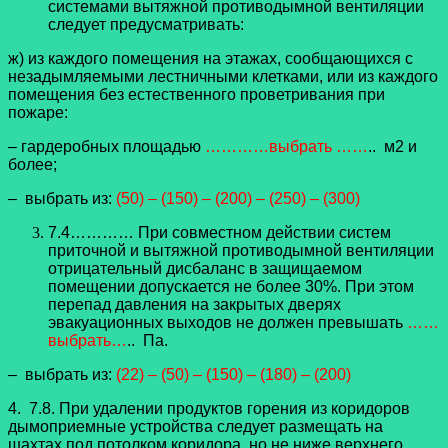
системами вытяжной противодымной вентиляции
следует предусматривать:
ж) из каждого помещения на этажах, сообщающихся с
незадымляемыми лестничными клетками, или из каждого
помещения без естественного проветривания при
пожаре:
– гардеробных площадью
…………выбрать ……
.. м2 и
более;
– выбрать из:
(50) – (150) – (200) – (250) – (300)
7.4………… При совместном действии систем
приточной и вытяжной противодымной вентиляции
отрицательный дисбаланс в защищаемом
помещении допускается не более 30%. При этом
перепад давления на закрытых дверях
эвакуационных выходов не должен превышать
……
выбрать…
.. Па.
– выбрать из:
(22) – (50) – (150) – (180) – (200)
4. 7.8. При удалении продуктов горения из коридоров
дымоприемные устройства следует размещать на
шахтах под потолком коридора, но не ниже верхнего