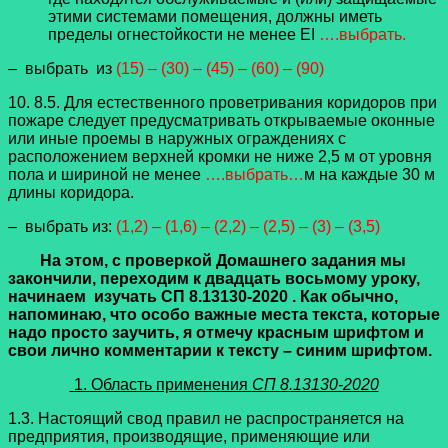
этими системами помещения, должны иметь
пределы огнестойкости не менее EI
….выбрать.
– выбрать из
(15) – (30) – (45) – (60) – (90)
10. 8.5. Для естественного проветривания коридоров при
пожаре следует предусматривать открываемые оконные
или иные проемы в наружных ограждениях с
расположением верхней кромки не ниже 2,5 м от уровня
пола и шириной не менее
….выбрать…
м на каждые 30 м
длины коридора.
– выбрать из:
(1,2) – (1,6) – (2,2) – (2,5) – (3) – (3,5)
На этом, с проверкой Домашнего задания мы
закончили, переходим к двадцать восьмому уроку,
начинаем изучать СП 8.13130-2020 . Как обычно,
напоминаю, что особо важные места текста, которые
надо просто заучить, я отмечу красным шрифтом и
свои лично комментарии к тексту – синим шрифтом.
1. Область применения
СП 8.13130-2020
1.3. Настоящий свод правил не распространяется на
предприятия, производящие, применяющие или