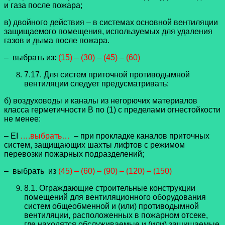
и газа после пожара;
в) двойного действия – в системах основной вентиляции
защищаемого помещения, используемых для удаления
газов и дыма после пожара.
– выбрать из:
(15) – (30) – (45) – (60)
7.17. Для систем приточной противодымной
вентиляции следует предусматривать:
б) воздуховоды и каналы из негорючих материалов
класса герметичности B по (1) с пределами огнестойкости
не менее:
– EI
….выбрать…
– при прокладке каналов приточных
систем, защищающих шахты лифтов с режимом
перевозки пожарных подразделений;
– выбрать из
(45) – (60) – (90) – (120) – (150)
8.1. Ограждающие строительные конструкции
помещений для вентиляционного оборудования
систем общеобменной и (или) противодымной
вентиляции, расположенных в пожарном отсеке,
где находятся обслуживаемые и (или) защищаемые