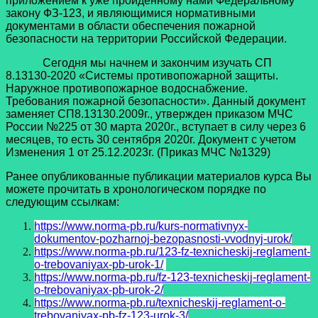
приложением к уже пройденному нами Федеральному
закону ФЗ-123, и являющимися нормативными
документами в области обеспечения пожарной
безопасности на территории Российской Федерации.
Сегодня мы начнем и закончим изучать СП
8.13130-2020 «Системы противопожарной защиты.
Наружное противопожарное водоснабжение.
Требования пожарной безопасности». Данный документ
заменяет СП8.13130.2009г., утвержден приказом МЧС
России №225 от 30 марта 2020г., вступает в силу через 6
месяцев, то есть 30 сентября 2020г. Документ
с учетом
Изменения 1 от 25.12.2023г
. (Приказ МЧС №1329)
Ранее опубликованные публикации материалов курса Вы
можете прочитать в хронологическом порядке по
следующим ссылкам:
https://www.norma-pb.ru/kurs-normativnyx-
dokumentov-pozharnoj-bezopasnosti-vvodnyj-urok/
https://www.norma-pb.ru/123-fz-texnicheskij-reglament-
o-trebovaniyax-pb-urok-1/
https://www.norma-pb.ru/fz-123-texnicheskij-reglament-
o-trebovaniyax-pb-urok-2/
https://www.norma-pb.ru/texnicheskij-reglament-o-
trebovaniyax-pb-fz-123-urok-3/