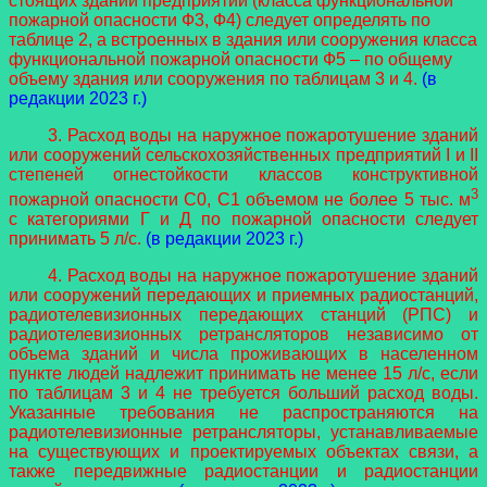
стоящих зданий предприятий (класса функциональной
пожарной опасности Ф3, Ф4) следует определять по
таблице 2, а встроенных в здания или сооружения класса
функциональной пожарной опасности Ф5 – по общему
объему здания или сооружения по таблицам 3 и 4.
(в
редакции 2023 г.)
3. Расход воды на наружное пожаротушение зданий
или сооружений сельскохозяйственных предприятий I и II
степеней огнестойкости классов конструктивной
3
пожарной опасности C0, C1 объемом не более 5 тыс. м
с категориями Г и Д по пожарной опасности следует
принимать 5 л/с.
(в редакции 2023 г.)
4. Расход воды на наружное пожаротушение зданий
или сооружений передающих и приемных радиостанций,
радиотелевизионных передающих станций (РПС) и
радиотелевизионных ретрансляторов независимо от
объема зданий и числа проживающих в населенном
пункте людей надлежит принимать не менее 15 л/с, если
по таблицам 3 и 4 не требуется больший расход воды.
Указанные требования не распространяются на
радиотелевизионные ретрансляторы, устанавливаемые
на существующих и проектируемых объектах связи, а
также передвижные радиостанции и радиостанции