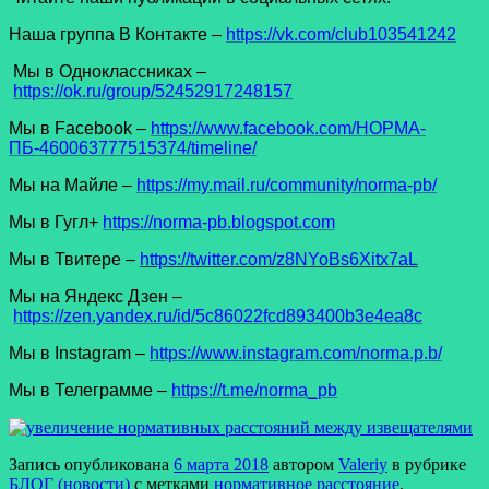
Наша группа В Контакте –
https://vk.com/club103541242
Мы в Одноклассниках –
https://ok.ru/group/52452917248157
Мы в Facеbook –
https://www.facebook.com/НОРМА-
ПБ-460063777515374/timeline/
Мы на Майле –
https://my.mail.ru/community/norma-pb/
Мы в Гугл+
https://norma-pb.blogspot.com
Мы в Твитере –
https://twitter.com/z8NYoBs6Xitx7aL
Мы на Яндекс Дзен –
https://zen.yandex.ru/id/5c86022fcd893400b3e4ea8c
Мы в Instagram –
https://www.instagram.com/norma.p.b/
Мы в Телеграмме –
https://t.me/norma_pb
Запись опубликована
6 марта 2018
автором
Valeriy
в рубрике
БЛОГ (новости)
с метками
нормативное расстояние
,