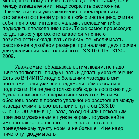
метра, и по этому, от извещателя до стены также, как и
между извещателями, надо сократить расстояние.
Причем эти свои умозаключения проектировщики
отстаивают «с пеной у рта» в любых инстанциях, считая
себя, при этом, интеллектуалами, умеющими гибко
подходить к толкованию норм. То же самое происходит,
когда, так же упрямо, отстаивается мнение о
возможности «складывать скидки», т.е. увеличивать
расстояние в двойном размере, при наличии двух причин
для увеличения расстояний по п. 13.3.10 СП5.13130-
2009.
Уважаемые, обращаюсь к этим людям, не надо
ничего толковать, придумывать и делать умозаключения.
Есть во ВНИИПО люди с большими «звездатыми»
погонами – они уже все придумали, обмозговали и
подписали. Наше дело только соблюдать дословно и до
буквы написанное в нормативном пункте. Если Вы
обосновываете в проекте увеличение расстояния между
извещателями, в соответствии с пунктом 13.3.10
СП5.13130-2009 в 1,5 раза, по одной или нескольким
причинам указанным в пункте нормы, то указывайте
именно так как написано – в 1,5 раза, согласно
приведенному пункту норм, а не больше. И не надо
ничего тут додумывать.