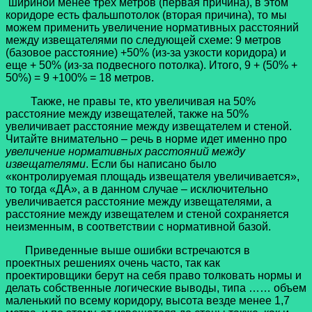
шириной менее трех метров (первая причина), в этом
коридоре есть фальшпотолок (вторая причина), то мы
можем применить увеличение нормативных расстояний
между извещателями по следующей схеме: 9 метров
(базовое расстояние) +50% (из-за узкости коридора) и
еще + 50% (из-за подвесного потолка). Итого, 9 + (50% +
50%) = 9 +100% = 18 метров.
Также, не правы те, кто увеличивая на 50%
расстояние между извещателей, также на 50%
увеличивает расстояние между извещателем и стеной.
Читайте внимательно – речь в норме идет именно про
увеличение нормативных расстояний между
извещателями
. Если бы написано было
«контролируемая площадь извещателя увеличивается»,
то тогда «ДА», а в данном случае – исключительно
увеличивается расстояние между извещателями, а
расстояние между извещателем и стеной сохраняется
неизменным, в соответствии с нормативной базой.
Приведенные выше ошибки встречаются в
проектных решениях очень часто, так как
проектировщики берут на себя право толковать нормы и
делать собственные логические выводы, типа …… объем
маленький по всему коридору, высота везде менее 1,7