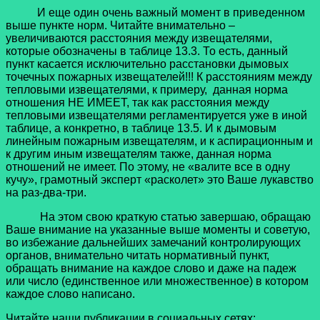
И еще один очень важный момент в приведенном
выше пункте норм. Читайте внимательно –
увеличиваются расстояния между извещателями,
которые обозначены в таблице 13.3. То есть, данный
пункт касается исключительно расстановки дымовых
точечных пожарных извещателей!!! К расстояниям между
тепловыми извещателями, к примеру, данная норма
отношения НЕ ИМЕЕТ, так как расстояния между
тепловыми извещателями регламентируется уже в иной
таблице, а конкретно, в таблице 13.5. И к дымовым
линейным пожарным извещателям, и к аспирационным и
к другим иным извещателям также, данная норма
отношений не имеет. По этому, не «валите все в одну
кучу», грамотный эксперт «расколет» это Ваше лукавство
на раз-два-три.
На этом свою краткую статью завершаю, обращаю
Ваше внимание на указанные выше моменты и советую,
во избежание дальнейших замечаний контролирующих
органов, внимательно читать нормативный пункт,
обращать внимание на каждое слово и даже на падеж
или число (единственное или множественное) в котором
каждое слово написано.
Читайте наши публикации в социальных сетях: