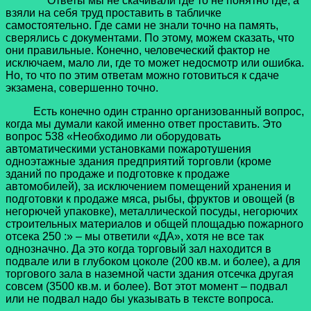
Ответы мы не скачивали где то не понятно где, а
взяли на себя труд проставить в табличке
самостоятельно. Где сами не знали точно на память,
сверялись с документами. По этому, можем сказать, что
они правильные. Конечно, человеческий фактор не
исключаем, мало ли, где то может недосмотр или ошибка.
Но, то что по этим ответам можно готовиться к сдаче
экзамена, совершенно точно.
Есть конечно один странно организованный вопрос,
когда мы думали какой именно ответ проставить. Это
вопрос 538 «Необходимо ли оборудовать
автоматическими установками пожаротушения
одноэтажные здания предприятий торговли (кроме
зданий по продаже и подготовке к продаже
автомобилей), за исключением помещений хранения и
подготовки к продаже мяса, рыбы, фруктов и овощей (в
негорючей упаковке), металлической посуды, негорючих
строительных материалов и общей площадью пожарного
отсека 250 :» – мы ответили «ДА», хотя не все так
однозначно. Да это когда торговый зал находится в
подвале или в глубоком цоколе (200 кв.м. и более), а для
торгового зала в наземной части здания отсечка другая
совсем (3500 кв.м. и более). Вот этот момент – подвал
или не подвал надо бы указывать в тексте вопроса.