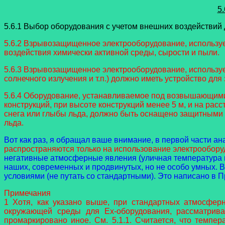
5
5.6.1 Выбор оборудования с учетом внешних воздействий 
5.6.2 Взрывозащищенное электрооборудование, используе
воздействия химически активной среды, сырости и пыли.
5.6.3 Взрывозащищенное электрооборудование, используе
солнечного излучения и т.п.) должно иметь устройство дл
5.6.4 Оборудование, устанавливаемое под возвышающимис
конструкций, при высоте конструкций менее 5 м, и на рас
снега или глыбы льда, должно быть оснащено защитными 
льда.
Вот как раз, я обращал ваше внимание, в первой части ана
распространяются только на использование электрообор
негативные атмосферные явления (уличная температура 
наших, современных и продвинутых, но не особо умных. 
условиями (не путать со стандартными). Это написано в П
Примечания
1 Хотя, как указано выше, при стандартных атмосфер
окружающей среды для Ex-оборудования, рассматрива
промаркировано иное. См. 5.1.1. Считается, что темпе