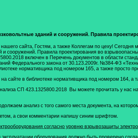
изковольтные зданий и сооружений. Правила проектир
го сайта, Гостям, а также Коллегам по цеху! Сегодня м
й и сооружений. Правила проектирования во взрывоопасны
800.2018 включен в Перечень документов в области станда
ний Федерального закона от 30.123.2009г. №384-ФЗ «Техни
блиотеке нормативщика под номером 165, а также просто п
 сайте в библиотеке нормативщика под номером 164, а т
лиза СП 423.1325800.2018 Вы можете прочитать у нас на
жаем анализ с того самого места документа, на котором 
етом, а свои комментарии напишу синим шрифтом.
ектрооборудования согласно уровню взрывозащиты электр
и эксплуатации оборудования должно быть проверено соглас