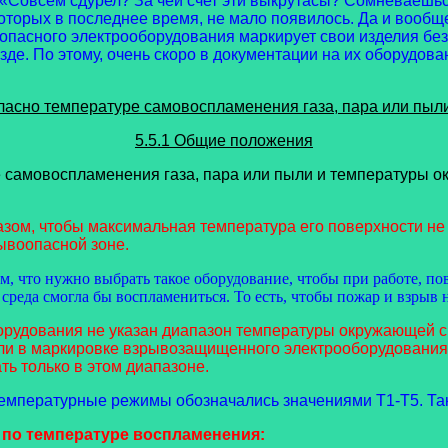
«Совсем сдурел? За чей счет эти выкрутасы? Сомневаешься
торых в последнее время, не мало появилось. Да и вообще
сного электрооборудования маркирует свои изделия без эти
везде. По этому, очень скоро в документации на их оборудо
гласно температуре самовоспламенения газа, пара или пы
5.5.1 Общие положения
е самовоспламенения газа, пара или пыли и температуры 
бразом, чтобы максимальная температура его поверхности
рывоопасной зоне.
ом, что нужно выбрать такое оборудование, чтобы при работе,
реда смогла бы воспламениться. То есть, чтобы пожар и взрыв н
борудования не указан диапазон температуры окружающей 
 Если в маркировке взрывозащищенного электрооборудовани
ь только в этом диапазоне.
мпературные режимы обозначались значениями Т1-Т5. Так 
 по температуре воспламенения: