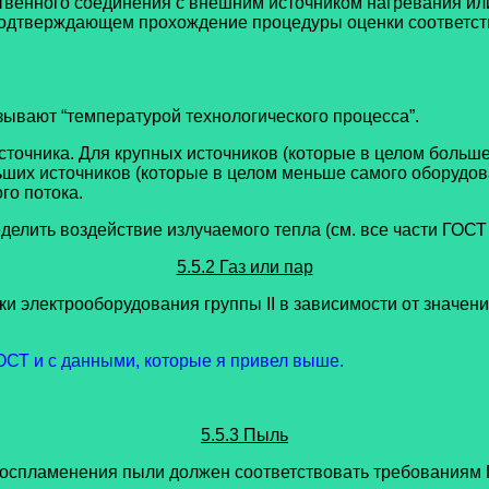
твенного соединения с внешним источником нагревания и
подтверждающем прохождение процедуры оценки соответств
зывают “температурой технологического процесса”.
источника. Для крупных источников (которые в целом больш
их источников (которые в целом меньше самого оборудова
го потока.
елить воздействие излучаемого тепла (см. все части ГОСТ 
5.5.2 Газ или пар
ки электрооборудования группы II в зависимости от знач
ОСТ и с данными, которые я привел выше.
5.5.3 Пыль
спламенения пыли должен соответствовать требованиям ГО