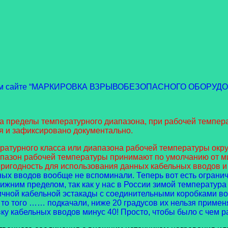
нашем сайте “МАРКИРОВКА ВЗРЫВОБЕЗОПАСНОГО ОБОРУДО
а пределы температурного диапазона, при рабочей темпера
я и зафиксировано документально.
ратурного класса или диапазона рабочей температуры окр
апазон рабочей температуры принимают по умолчанию от ми
пригодность для использования данных кабельных вводов и
ых вводов вообще не вспоминали. Теперь вот есть ограниче
нижним пределом, так как у нас в России зимой температур
личной кабельной эстакады с соединительными коробками во
о того …… подкачали, ниже 20 градусов их нельзя применя
ку кабельных вводов минус 40! Просто, чтобы было с чем р