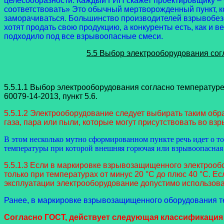
целесообразности. Каждый ГИП скажет проектировщику – 
соответствовать» Это обычный мертворожденный пункт, ко
заморачиваться. Большинство производителей взрывобезопа
хотят продать свою продукцию, а конкуренты есть, как и 
подходило под все взрывоопасные смеси.
5.5 Выбор электрооборудования со
5.5.1.1 Выбор электрооборудования согласно температур
60079-14-2013, пункт 5.6.
5.5.1.2 Электрооборудование следует выбирать таким о
газа, пара или пыли, которые могут присутствовать во вз
В этом несколько мутно сформированном пункте речь идет о т
температуры при которой внешняя горючая или взрывоопасная с
5.5.1.3 Если в маркировке взрывозащищенного электроо
только при температурах от минус 20 °C до плюс 40 °C.
эксплуатации электрооборудование допустимо использоват
Ранее, в маркировке взрывозащищенного оборудования те
Согласно ГОСТ, действует следующая классификация