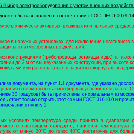
.6 Выбор электрооборудования с учетом внешних воздейств
должен быть выполнен в соответствии с ГОСТ IEC 60079-14-
мое в химически активных, влажных или пыльных средах, 
мое в наружных установках, для исключения негативного в
я защиты от атмосферных воздействий.
я конструкциями (трубопроводы, эстакады и др.), а также
стоянии до 2 м от вышеуказанных конструкций, при высоте 
кожухами или располагаться в защитных корпусах, выдерж
лиза документа, на пункт 1.1 документа, где указано досло
удования в нормальных атмосферных условиях согласно ГО
ниже 30 градусов) быть причислены к нормальным атмосфе
Ведь стоит только открыть этот самый ГОСТ 31610.0 и про
римечании к пункту 1:
ных условиях температура среды принята в диапазоне 
емого в настоящем стандарте, является температура 
ратура от минус 20°С до плюс 40°С достаточна для больш