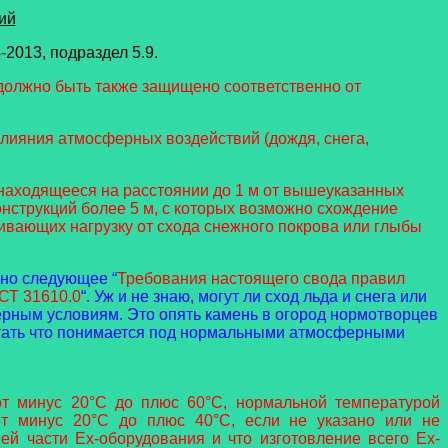
ий
2013, подраздел 5.9.
должно быть также защищено соответственно от
лияния атмосферных воздействий (дождя, снега,
 находящееся на расстоянии до 1 м от вышеуказанных
конструкций более 5 м, с которых возможно схождение
ивающих нагрузку от схода снежного покрова или глыбы
вно следующее “
Требования настоящего свода правил
СТ 31610.0
“. Уж и не знаю, могут ли сход льда и снега или
рным условиям. Это опять камень в огород нормотворцев
читать что понимается под нормальными атмосферными
от минус 20°С до плюс 60°С, нормальной температурой
от минус 20°С до плюс 40°С, если не указано или не
ей части Ex-оборудования и что изготовление всего Ex-