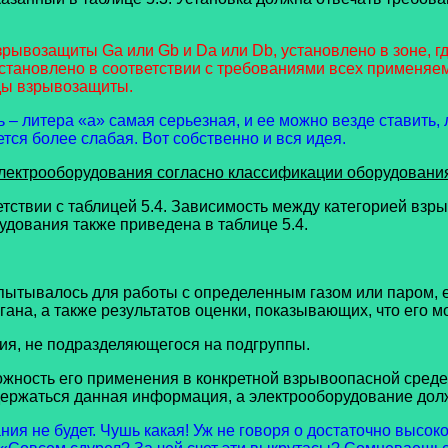
рывозащиты Ga или Gb и Da или Db, установлено в зоне, г
установлено в соответствии с требованиями всех применяе
ды взрывозащиты.
 – литера «а» самая серьезная, и ее можно везде ставить, 
ется более слабая. Вот собственно и вся идея.
лектрооборудования согласно классификации оборудовани
тствии с таблицей 5.4. Зависимость между категорией взры
дования также приведена в таблице 5.4.
спытывалось для работы с определенным газом или паром, е
ана, а также результатов оценки, показывающих, что его м
ния, не подразделяющегося на подгруппы.
ожность его применения в конкретной взрывоопасной среде
держаться данная информация, а электрооборудование до
ния не будет. Чушь какая! Уж не говоря о достаточно высок