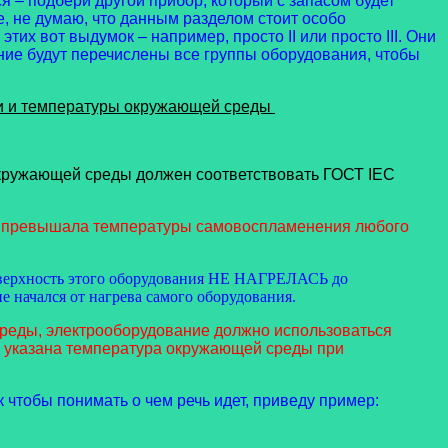
 – подбери другой прибор, который с запасом будет
, не думаю, что данным разделом стоит особо
х вот выдумок – например, просто II или просто III. Они
вание будут перечислены все группы оборудования, чтобы
ли и температуры окружающей среды
окружающей среды должен соответствовать ГОСТ IEC
 не превышала температуры самовоспламенения любого
 поверхность этого оборудования НЕ НАГРЕЛАСЬ до
е начался от нагрева самого оборудования.
среды, электрооборудование должно использоваться
я указана температура окружающей среды при
чтобы понимать о чем речь идет, приведу пример: