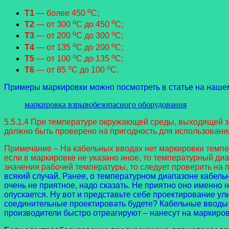
o
Т1
— более 450
С;
o
o
Т2
— от 300
С до 450
С;
o
o
Т3
— от 200
С до 300
С;
o
o
Т4
— от 135
С до 200
С;
o
o
Т5
— от 100
С до 135
С;
o
o
Т6
— от 85
С до 100
С.
Примеры маркировки можно посмотреть в статье на 
маркировка взрывобезопасного оборудования
5.5.1.4 При температуре окружающей среды, выходящей з
должно быть проверено на пригодность для использовани
Примечание – На кабельных вводах нет маркировки темпе
если в маркировке не указано иное, то температурный ди
значения рабочей температуры, то следует проверить на 
всякий случай. Ранее, о температурном диапазоне кабельн
очень не приятное, надо сказать. Не приятно оно именно 
опускается. Ну вот и представьте себе проектирование у
соединительные проектировать будете? Кабельные вводы т
производители быстро отреагируют – нанесут на маркиров