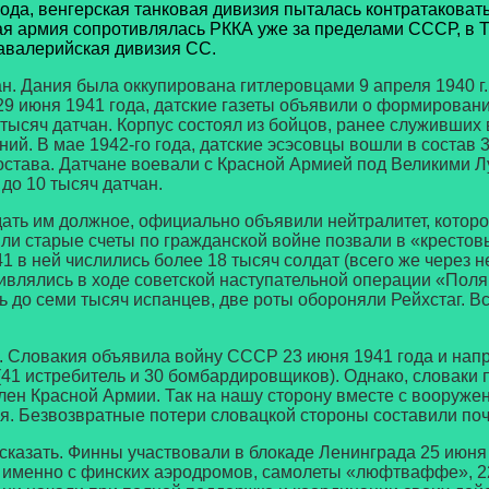
да, венгерская танковая дивизия пыталась контратаковать 
ская армия сопротивлялась РККА уже за пределами СССР, в 
кавалерийская дивизия СС.
ния была оккупирована гитлеровцами 9 апреля 1940 г., п
29 июня 1941 года, датские газеты объявили о формирова
тысяч датчан. Корпус состоял из бойцов, ранее служивших
ний. В мае 1942-го года, датские эсэсовцы вошли в состав 
состава. Датчане воевали с Красной Армией под Великими Л
до 10 тысяч датчан.
ь им должное, официально объявили нейтралитет, которог
или старые счеты по гражданской войне позвали в «кресто
1 в ней числились более 18 тысяч солдат (всего же через 
тивлялись в ходе советской наступательной операции «Пол
 до семи тысяч испанцев, две роты обороняли Рейхстаг. Вс
Словакия объявила войну СССР 23 июня 1941 года и напра
41 истребитель и 30 бомбардировщиков). Однако, словаки по
в плен Красной Армии. Так на нашу сторону вместе с воору
я. Безвозвратные потери словацкой стороны составили поч
зать. Финны участвовали в блокаде Ленинграда 25 июня 1
то именно с финских аэродромов, самолеты «люфтваффе», 2