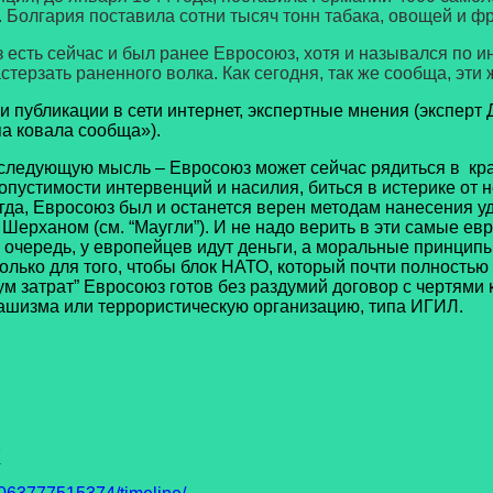
 Болгария поставила сотни тысяч тонн табака, овощей и фр
сть сейчас и был ранее Евросоюз, хотя и назывался по ин
стерзать раненного волка. Как сегодня, так же сообща, эти
публикации в сети интернет, экспертные мнения (эксперт Д
а ковала сообща»).
едующую мысль – Евросоюз может сейчас рядиться в
кр
допустимости интервенций и насилия, биться в истерике от
гда, Евросоюз был и останется верен методам нанесения уд
Шерханом (см. “Маугли”). И не надо верить в эти самые ев
 очередь, у европейцев идут деньги, а моральные принципы 
олько для того, чтобы блок НАТО, который почти полность
м затрат” Евросоюз готов без раздумий договор с чертями кр
 фашизма или террористическую организацию, типа ИГИЛ.
7