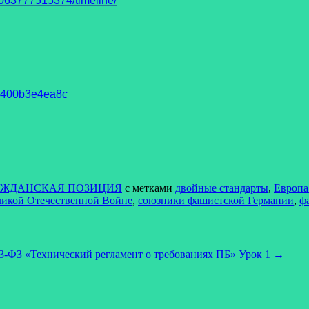
63777515374/timeline/
93400b3e4ea8c
АЖДАНСКАЯ ПОЗИЦИЯ
с метками
двойные стандарты
,
Европа
ликой Отечественной Войне
,
союзники фашистской Германии
,
ф
3-ФЗ «Технический регламент о требованиях ПБ» Урок 1
→