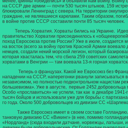
менее, финны «обиделись» и объявили нам войну. Войну 
на СССР две армии — почти 530 тысяч штыков, 159 истре
блокировали Ленинград с севера. На территории оккупир
граждане, не являвшиеся карелами. Таким образом, погиб
в войне против СССР составили почти 85 тысяч человек.
Теперь Хорватия. Хорваты бились на Украине. Идеологи
правительство Хорватии присоединилось к «общеевропей
поход Евросоюза против России? Уже в июле, создается м
на восток (всего за войну против Красной Армии воевало 
немцев, создали некий морской легион, который базирова
которая хвасталась тем, что сбила 259 советских самолета
хорватами в Венгрии — там воевала 13-я горная хорватс
Теперь о французах. Какой же Евросоюз без Франции?
нападении на СССР, наперегонки рванули записываться 
независимом, но полностью подконтрольном нацистам режи
большевизма». Уже в августе, первые 2452 добровольца 
Особо «прославиться» не успели, так как в декабре 1941-
тысяч бойцов и использовали уже для борьбы с партизана
го года. Около 500 добровольцев из дивизии СС «Шарлем
Также Евросоюз имеет в своем составе Голландию. На
танковую дивизию СС «Викинг» (в нее, помимо голландцев
«Нордланд» (сюда входили датчане, норвежцы, латыши, ис
дивизии были добровольческие. От Голландии руководил