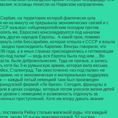
авские эсэсовцы понесли на Нарвском направлении,
Сербия, на территории которой фактически шла
 ни на минуту не прерывала экономических связей и с
в СССР называл «общеевропейским походом против
 опять же, Евросоюз консолидируется под началом
ель других народов Европы. А какой прок, помимо
ернуть себе Бессарабию, которая отошла к СССР и вошла
а заодно присоединить Карелию. Венгры говорили, что
36 года, а в иных странах присоединялись к гитлеровцам
“из-под палки” — ведь вся Европа была под ним… Во
сти, были добровольческие. Туда не призыв, а запись
ть хотя бы 3-ю румынскую армию, которая вела весьма
йск, Сталинград, Так ожесточенно «из-под палки» не
 армии, но и экономическая и материальная поддержка
м — каждый пятый немецкий танк был произведен
ранцузской фирмой «Ле Крезо». Сегодня, французы и
лали в цехах снаряды, которые потом уносили жизни детей
а уровне с немецким) и возможность отдохнуть за
военных преступлений. Хотя им впору давать звание
оставила Рейху столько железной руды, что каждый
тов, около 10 тысяч авиадвигателей, 52 тысячи