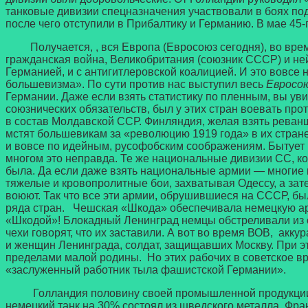
танковые дивизии спецназначения участвовали в боях по
после чего отступили в Прибалтику и Германию. В мае 45-
Получается, , вся Европа (Евросоюз сегодня), во врем
гражданская война, Великобритания (союзник СССР) и не
Германией, и с антигитлеровской коалицией. И это вовс
большевизма». По сути против нас выступил весь
Евросо
Германии. Даже если взять статистику по пленным, вы ув
союзнических обязательств, был у этих стран воевать п
в состав Молдавской ССР. Финляндия, желая взять реванш 
мстят большевикам за «революцию 1919 года» в их стране
и вовсе по идейным, русофобским соображениям. Бытует 
многом это неправда. Те же национальные дивизии СС, ко
была. Да если даже взять национальные армии — многие 
тяжелые и кровопролитные бои, захватывая Одессу, а зате
воюют. Так что все эти армии, обрушившиеся на СССР, бы
ряда стран. Чешская «Шкода» обеспечивала немецкую а
«Шкодой»! Блокадный Ленинград немцы обстреливали из 
чехи говорят, что их заставили. А вот во время ВОВ, ак
и женщин Ленинграда, солдат, защищавших Москву. При это
пределами малой родины. Но этих рабочих в советское в
«заслуженный работник тыла фашистской Германии».
Голландия половину своей промышленной продукции про
немецкий танк на 30% состоял из шведского металла. Фран