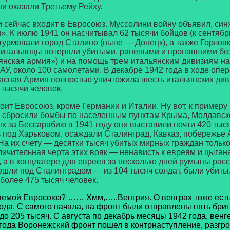
и оказали Третьему Рейху.
ас входит в Евросоюз. Муссолини войну объявил, синхр
». К июлю 1941 он насчитывал 62 тысячи бойцов (к сентяб
турмовали город Сталино (ныне — Донецк), а также Горловк
 итальянцы потеряли убитыми, ранеными и пропавшими без
ьянская армия») и на помощь трем итальянским дивизиям н
АУ, около 100 самолетами. В декабре 1942 года в ходе оп
асная Армия полностью уничтожила шесть итальянских диви
 тысячи человек.
Евросоюз, кроме Германии и Италии. Ну вот, к примеру
 сбросили бомбы по населенным пунктам Крыма, Молдавск
х за Бессарабию в 1941 году они выставили почти 420 тыс
ь под Харьковом, осаждали Сталинград, Кавказ, побережь
а их счету — десятки тысяч убитых мирных граждан только
личительная черта этих вояк — ненависть к евреям и цыгана
а в концлагере для евреев за несколько дней румыны расс
ли под Сталинградом — из 104 тысяч солдат, были убиты, 
более 475 тысяч человек.
ваемой Евросоюз? …… Хмм,…..Венгрия. О венграх тоже есть 
да. С самого начала, на фронт были отправлены пять брига
 до 205 тысяч. С августа по декабрь месяцы 1942 года, ве
3 года Воронежский фронт пошел в контрнаступление, разгр