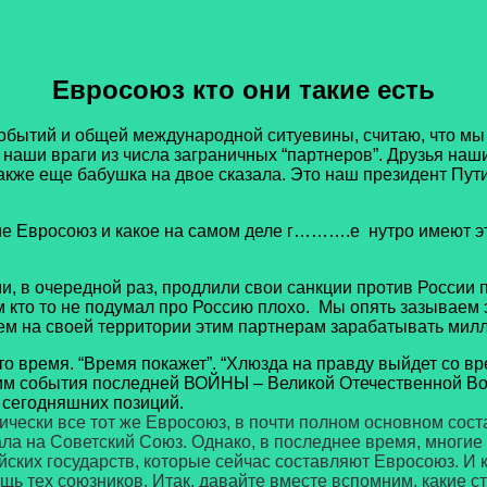
Евросоюз кто они такие есть
ий и общей международной ситуевины, считаю, что мы вс
 наши враги из числа заграничных “партнеров”. Друзья наши
акже еще бабушка на двое сказала. Это наш президент Путин
 Евросоюз и какое на самом деле г……….е нутро имеют эт
очередной раз, продлили свои санкции против России по 
кто то не подумал про Россию плохо. Мы опять зазываем эт
ем на своей территории этим партнерам зарабатывать милл
емя. “Время покажет”. “Хлюзда на правду выйдет со вре
ним события последней ВОЙНЫ – Великой Отечественной Во
 сегодняшних позиций.
чески все тот же Евросоюз, в почти полном основном соста
а на Советский Союз. Однако, в последнее время, многие 
ских государств, которые сейчас составляют Евросоюз. И к
щь тех союзников. Итак, давайте вместе вспомним, какие 