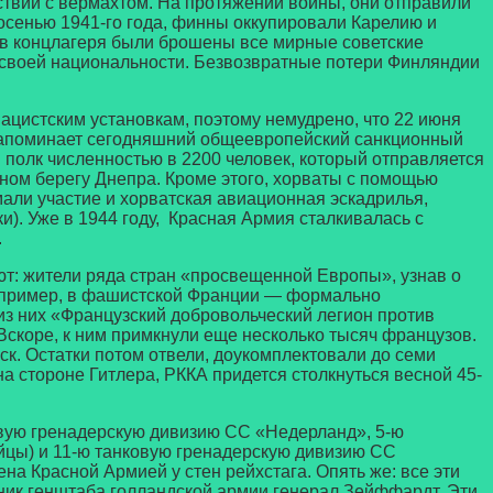
ствий с вермахтом. На протяжении войны, они отправили
осенью 1941-го года, финны оккупировали Карелию и
 в концлагеря были брошены все мирные советские
в своей национальности. Безвозвратные потери Финляндии
цистским установкам, поэтому немудрено, что 22 июня
 напоминает сегодняшний общеевропейский санкционный
 полк численностью в 2200 человек, который отправляется
чном берегу Днепра. Кроме этого, хорваты с помощью
али участие и хорватская авиационная эскадрилья,
ки). Уже в 1944 году, Красная Армия сталкивалась с
.
 жители ряда стран «просвещенной Европы», узнав о
например, в фашистской Франции — формально
из них «Французский добровольческий легион против
Вскоре, к ним примкнули еще несколько тысяч французов.
ск. Остатки потом отвели, доукомплектовали до семи
а стороне Гитлера, РККА придется столкнуться весной 45-
ую гренадерскую дивизию СС «Недерланд», 5-ю
ийцы) и 11-ю танковую гренадерскую дивизию СС
а Красной Армией у стен рейхстага. Опять же: все эти
ик генштаба голландской армии генерал Зейффардт. Эти