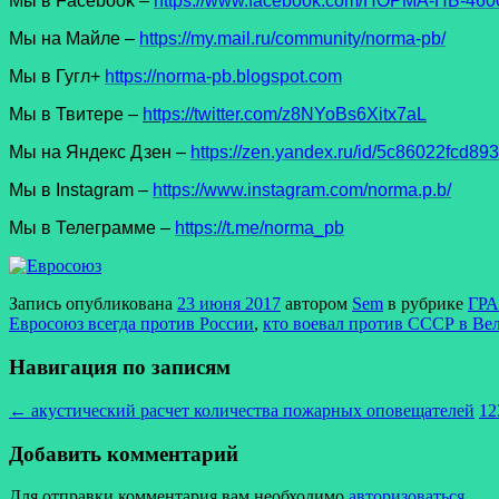
Мы в Facеbook –
https://www.facebook.com/НОРМА-ПБ-4600
Мы на Майле –
https://my.mail.ru/community/norma-pb/
Мы в Гугл+
https://norma-pb.blogspot.com
Мы в Твитере –
https://twitter.com/z8NYoBs6Xitx7aL
Мы на Яндекс Дзен –
https://zen.yandex.ru/id/5c86022fcd8
Мы в Instagram –
https://www.instagram.com/norma.p.b/
Мы в Телеграмме –
https://t.me/norma_pb
Запись опубликована
23 июня 2017
автором
Sem
в рубрике
ГР
Евросоюз всегда против России
,
кто воевал против СССР в Ве
Навигация по записям
←
акустический расчет количества пожарных оповещателей
12
Добавить комментарий
Для отправки комментария вам необходимо
авторизоваться
.