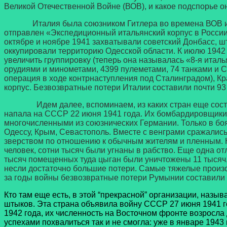
Великой Отечественной Войне (ВОВ), и какое подспорье он
Италия была союзником Гитлера во времена ВОВ и сейч
отправлен «Экспедиционный итальянский корпус в России
октябре и ноябре 1941 захватывали советский Донбасс, ш
оккупировали территорию Одесской области. К июлю 1942
увеличить группировку (теперь она называлась «8-я итал
орудиями и минометами, 4399 пулеметами, 74 танками и С
операция в ходе контрнаступления под Сталинградом), Кр
корпус. Безвозвратные потери Италии составили почти 93
Идем далее, вспоминаем, из каких стран еще состоит 
напала на СССР 22 июня 1941 года. Их бомбардировщики
многочисленными из союзнических Германии. Только в боя
Одессу, Крым, Севастополь. Вместе с венграми сражалис
зверством по отношению к обычным жителям и пленным. Н
человек, сотни тысяч были угнаны в рабство. Еще одна от
тысяч помещенных туда цыган были уничтожены 11 тысяч, 
несли достаточно большие потери. Самые тяжелые произош
за годы войны безвозвратные потери Румынии составили 
Кто там еще есть, в этой “прекрасной” организации, назы
штыков. Эта страна объявила войну СССР 27 июня 1941 го
1942 года, их численность на Восточном фронте возросла
успехами похвалиться так и не смогла: уже в январе 194