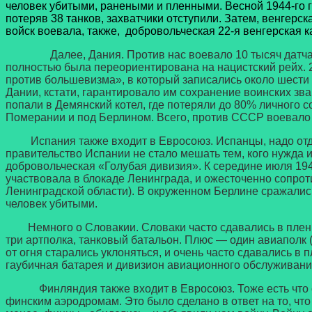
человек убитыми, ранеными и пленными. Весной 1944-го го
потеряв 38 танков, захватчики отступили. Затем, венгер
войск воевала, также, добровольческая 22-я венгерская 
Далее, Дания. Против нас воевало 10 тысяч датчан. Да
полностью была переориентирована на нацистский рейх. 
против большевизма», в который записались около шести 
Дании, кстати, гарантировало им сохранение воинских зва
попали в Демянский котел, где потеряли до 80% личного 
Померании и под Берлином. Всего, против СССР воевало 
Испания также входит в Евросоюз. Испанцы, надо отдат
правительство Испании не стало мешать тем, кого нужда 
добровольческая «Голубая дивизия». К середине июля 194
участвовала в блокаде Ленинграда, и ожесточенно сопро
Ленинградской области). В окруженном Берлине сражались
человек убитыми.
Немного о Словакии. Словаки часто сдавались в плен. 
три артполка, танковый батальон. Плюс — один авиаполк (
от огня старались уклоняться, и очень часто сдавались 
гаубичная батарея и дивизион авиационного обслуживани
Финляндия также входит в Евросоюз. Тоже есть что ска
финским аэродромам. Это было сделано в ответ на то, ч