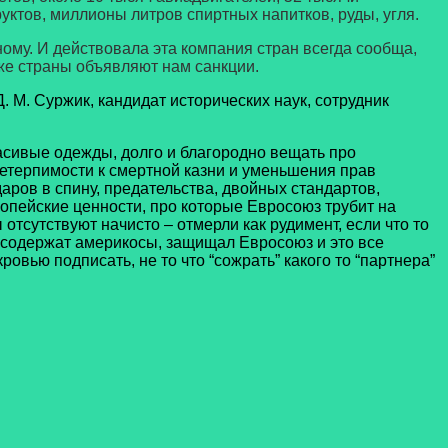
уктов, миллионы литров спиртных напитков, руды, угля.
ому. И действовала эта компания стран всегда сообща,
 же страны объявляют нам санкции.
. М. Суржик, кандидат исторических наук, сотрудник
асивые одежды, долго и благородно вещать про
 нетерпимости к смертной казни и уменьшения прав
аров в спину, предательства, двойных стандартов,
ропейские ценности, про которые Евросоюз трубит на
отсутствуют начисто – отмерли как рудимент, если что то
ю содержат америкосы, защищал Евросоюз и это все
овью подписать, не то что “сожрать” какого то “партнера”