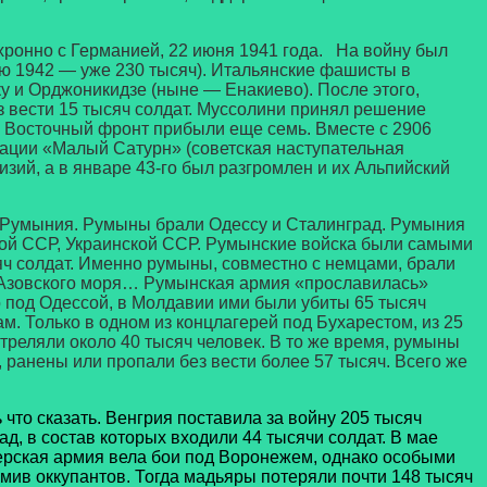
онно с Германией, 22 июня 1941 года. На войну был
рю 1942 — уже 230 тысяч). Итальянские фашисты в
у и Орджоникидзе (ныне — Енакиево). После этого,
 вести 15 тысяч солдат. Муссолини принял решение
а Восточный фронт прибыли еще семь. Вместе с 2906
ерации «Малый Сатурн» (советская наступательная
зий, а в январе 43-го был разгромлен и их Альпийский
 Румыния. Румыны брали Одессу и Сталинград. Румыния
ой ССР, Украинской ССР. Румынские войска были самыми
яч солдат. Именно румыны, совместно с немцами, брали
е Азовского моря… Румынская армия «прославилась»
 под Одессой, в Молдавии ими были убиты 65 тысяч
м. Только в одном из концлагерей под Бухарестом, из 25
треляли около 40 тысяч человек. В то же время, румыны
ранены или пропали без вести более 57 тысяч. Всего же
что сказать. Венгрия поставила за войну 205 тысяч
д, в состав которых входили 44 тысячи солдат. В мае
нгерская армия вела бои под Воронежем, однако особыми
омив оккупантов. Тогда мадьяры потеряли почти 148 тысяч