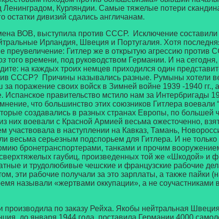
д Ленинградом, Курляндии. Самые тяжелые потери скандин
го остатки дивизий сдались англичанам.
ена ВОВ, выступила против СССР. Исключение составили 
йтральные Ирландия, Швеция и Португалия. Хотя последняя
е не преувеличение: Гитлер же в открытую агрессию проти
юз
того времени, под руководством Германии. И на сегодня,
идите: на каждых троих немцев приходился один представит
ротив СССР? Причины назывались разные. Румыны хотели в
за поражение своих войск в Зимней войне 1939 -1940 гг., 
. Испанское правительство мстило нам за Интербригады 19
мнение, что большинство этих союзников Гитлера воевали 
торые создавались в разных странах Европы, по большей ча
из них воевали с Красной Армией весьма ожесточенно, взя
м участвовала в наступлении на Кавказ, Тамань, Новоросси
ли весьма серьезным подспорьем для Гитлера. И не только
рмию бронетранспортерами, танками и прочим вооружение
сверхтяжелых гаубиц, произведенных той же «Шкодой» и ф
куратные и трудолюбивые чешские и французские рабочие де
м, эти рабочие получали за это зарплаты, а также пайки (н
ремя называли «жертвами оккупации», а не соучастниками 
изводила по заказу Рейха. Якобы нейтральная Швеция, п
ция, до января 1944 года, поставила Германии 4000 самоле