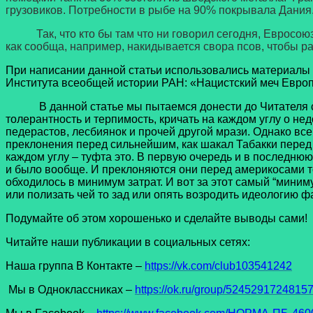
грузовиков. Потребности в рыбе на 90% покрывала Дания.
Так, что кто бы там что ни говорил сегодня, Евросоюз е
как сообща, например, накидывается свора псов, чтобы ра
При написании данной статьи использовались материалы и 
Института всеобщей истории РАН: «Нацистский меч Европ
В данной статье мы пытаемся донести до Читателя сл
толерантность и терпимость, кричать на каждом углу о не
педерастов, лесбиянок и прочей другой мрази. Однако все
преклонения перед сильнейшим, как шакал Табакки перед 
каждом углу – туфта это. В первую очередь и в последнюю
и было вообще. И преклоняются они перед америкосами т
обходилось в минимум затрат. И вот за этот самый “миниму
или полизать чей то зад или опять возродить идеологию
Подумайте об этом хорошенько и сделайте выводы сами!
Читайте наши публикации в социальных сетях:
Наша группа В Контакте –
https://vk.com/club103541242
Мы в Одноклассниках –
https://ok.ru/group/5245291724815