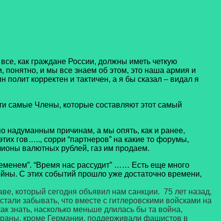
е, как граждане России, должны иметь четкую
, понятно, и мы все знаем об этом, это наша армия и
 полит корректен и тактичен, а я бы сказал – видал я
и самые Члены, которые составляют этот самый
надуманным причинам, а мы опять, как и ранее,
их гов….., сорри “партнеров” на какие то форумы,
ионы валютных рублей, газ им продаем.
менем”. “Время нас рассудит” …… Есть еще много
йны. С этих событий прошло уже достаточно времени,
ве, который сегодня объявил нам санкции. 75 лет назад,
стали забывать, что вместе с гитлеровскими войсками на
ак знать, насколько меньше длилась бы та война,
страны, кроме Германии, поддерживали фашистов в