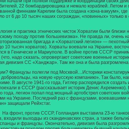
они начали при полной поддержке и координации своих дей
бителей, 22 бомбардировщика и немало кораблей. Летом и 
ованной финнами Карелии была создана «зона-вакуум», где
ло от 6 до 10 тысяч наших сограждан, «повинных» только 
я и практика этнических чисток Хорватии были близки на
скому походу против большевизма». Не правда ли, очень
оторизованная бригада и «Хорватский легион» — пехотный
до 10 тысяч хорватов). Хорваты воевали на Украине, восто
лся в Геническе и Мариуполе. В войне против СССР приним
 (что, надо сказать, опровергают советские военные истори
кая дивизия СС «Ханджар». Там же она и была разгромлена
 Французы полегли под Москвой…Историки констатируют:
в добровольцы, на новую «русскую компанию». Так было, 
ме. В августе 1941-го года, Гитлер распорядился создать 
поехали в СССР (рассказывает историк Денис Ахременко). 
го года, легион попал под мощный артобстрел советских вой
ми на Украине. Последний раз с французами, воевавшими н
ан» защищали Рейхстаг.
 фронт, против СССР, Голландия выставила 23-ю танков
, входили выходцы из скандинавских стран, а также бельг
панцы и французы. Окончательно, дивизия была разгромлен
 «крестовым походом против большевизма» бывший начальн