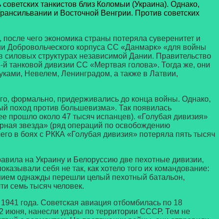
советских танкистов близ Коломыи (Украина). Однако,
Трансильвании и Восточной Венгрии. Против советских
осле чего экономика страны потеряла суверенитет и
нии Добровольческого корпуса СС «Данмарк» «для войны
 в силовых структурах независимой Дании. Правительство
3-й танковой дивизии СС «Мертвая голова». Тогда же, они
уками, Невелем, Ленинградом, а также в Латвии,
о, формально, придерживались до конца войны. Однако,
вый поход против большевизма». Так появилась
нее прошло около 47 тысяч испанцев). «Голубая дивизия»
ярная звезда» (ряд операций по освобождению
его в боях с РККА «Голубая дивизия» потеряла пять тысяч
вила на Украину и Белоруссию две пехотные дивизии,
казывали себя не так, как хотело того их командование:
жением однажды перешли целый пехотный батальон,
ти семь тысяч человек.
941 года. Советская авиация отбомбилась по 18
2 июня, нанесли удары по территории СССР. Тем не