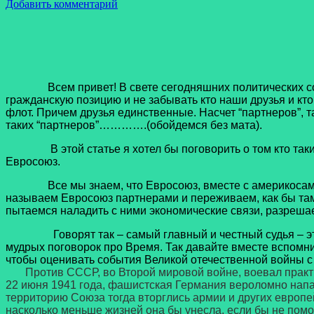
Добавить комментарий
Всем привет! В свете сегодняшних политических событ
гражданскую позицию и не забывать кто наши друзья и кто
флот. Причем друзья единственные. Насчет “партнеров”, т
таких “партнеров”………….(обойдемся без мата).
В этой статье я хотел бы поговорить о том кто такие
Евросоюз.
Все мы знаем, что Евросоюз, вместе с америкосами, в 
называем Евросоюз партнерами и переживаем, как бы там 
пытаемся наладить с ними экономические связи, разреша
Говорят так – самый главный и честный судья – это вр
мудрых поговорок про Время. Так давайте вместе вспом
чтобы оценивать события Великой отечественной войны с
Против СССР, во Второй мировой войне, воевал практи
22 июня 1941 года, фашистская Германия вероломно напал
территорию Союза тогда вторглись армии и других европей
насколько меньше жизней она бы унесла, если бы не помо