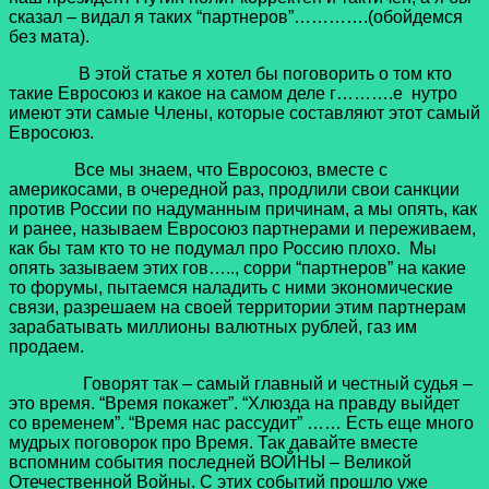
сказал – видал я таких “партнеров”………….(обойдемся
без мата).
В этой статье я хотел бы поговорить о том кто
такие Евросоюз и какое на самом деле г……….е нутро
имеют эти самые Члены, которые составляют этот самый
Евросоюз.
Все мы знаем, что Евросоюз, вместе с
америкосами, в очередной раз, продлили свои санкции
против России по надуманным причинам, а мы опять, как
и ранее, называем Евросоюз партнерами и переживаем,
как бы там кто то не подумал про Россию плохо. Мы
опять зазываем этих гов….., сорри “партнеров” на какие
то форумы, пытаемся наладить с ними экономические
связи, разрешаем на своей территории этим партнерам
зарабатывать миллионы валютных рублей, газ им
продаем.
Говорят так – самый главный и честный судья –
это время. “Время покажет”. “Хлюзда на правду выйдет
со временем”. “Время нас рассудит” …… Есть еще много
мудрых поговорок про Время. Так давайте вместе
вспомним события последней ВОЙНЫ – Великой
Отечественной Войны. С этих событий прошло уже