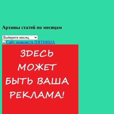
Архивы статей по месяцам
Архивы
статей
по
месяцам