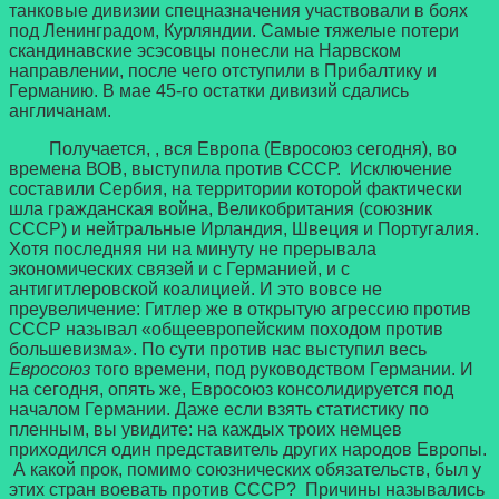
танковые дивизии спецназначения участвовали в боях
под Ленинградом, Курляндии. Самые тяжелые потери
скандинавские эсэсовцы понесли на Нарвском
направлении, после чего отступили в Прибалтику и
Германию. В мае 45-го остатки дивизий сдались
англичанам.
Получается, , вся Европа (Евросоюз сегодня), во
времена ВОВ, выступила против СССР. Исключение
составили Сербия, на территории которой фактически
шла гражданская война, Великобритания (союзник
СССР) и нейтральные Ирландия, Швеция и Португалия.
Хотя последняя ни на минуту не прерывала
экономических связей и с Германией, и с
антигитлеровской коалицией. И это вовсе не
преувеличение: Гитлер же в открытую агрессию против
СССР называл «общеевропейским походом против
большевизма». По сути против нас выступил весь
Евросоюз
того времени, под руководством Германии. И
на сегодня, опять же, Евросоюз консолидируется под
началом Германии. Даже если взять статистику по
пленным, вы увидите: на каждых троих немцев
приходился один представитель других народов Европы.
А какой прок, помимо союзнических обязательств, был у
этих стран воевать против СССР? Причины назывались