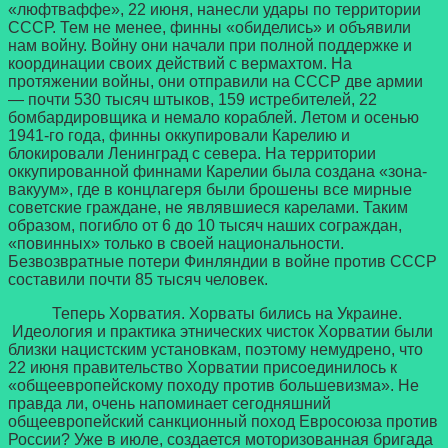
«люфтваффе», 22 июня, нанесли удары по территории
СССР. Тем не менее, финны «обиделись» и объявили
нам войну. Войну они начали при полной поддержке и
координации своих действий с вермахтом. На
протяжении войны, они отправили на СССР две армии
— почти 530 тысяч штыков, 159 истребителей, 22
бомбардировщика и немало кораблей. Летом и осенью
1941-го года, финны оккупировали Карелию и
блокировали Ленинград с севера. На территории
оккупированной финнами Карелии была создана «зона-
вакуум», где в концлагеря были брошены все мирные
советские граждане, не являвшиеся карелами. Таким
образом, погибло от 6 до 10 тысяч наших сограждан,
«повинных» только в своей национальности.
Безвозвратные потери Финляндии в войне против СССР
составили почти 85 тысяч человек.
Теперь Хорватия. Хорваты бились на Украине.
Идеология и практика этнических чисток Хорватии были
близки нацистским установкам, поэтому немудрено, что
22 июня правительство Хорватии присоединилось к
«общеевропейскому походу против большевизма». Не
правда ли, очень напоминает сегодняшний
общеевропейский санкционный поход Евросоюза против
России? Уже в июле, создается моторизованная бригада