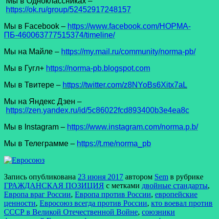
Мы в Одноклассниках –
https://ok.ru/group/52452917248157
Мы в Facеbook –
https://www.facebook.com/НОРМА-
ПБ-460063777515374/timeline/
Мы на Майле –
https://my.mail.ru/community/norma-pb/
Мы в Гугл+
https://norma-pb.blogspot.com
Мы в Твитере –
https://twitter.com/z8NYoBs6Xitx7aL
Мы на Яндекс Дзен –
https://zen.yandex.ru/id/5c86022fcd893400b3e4ea8c
Мы в Instagram –
https://www.instagram.com/norma.p.b/
Мы в Телеграмме –
https://t.me/norma_pb
Запись опубликована
23 июня 2017
автором
Sem
в рубрике
ГРАЖДАНСКАЯ ПОЗИЦИЯ
с метками
двойные стандарты
,
Европа враг России
,
Европа против России
,
европейские
ценности
,
Евросоюз всегда против России
,
кто воевал против
СССР в Великой Отечественной Войне
,
союзники