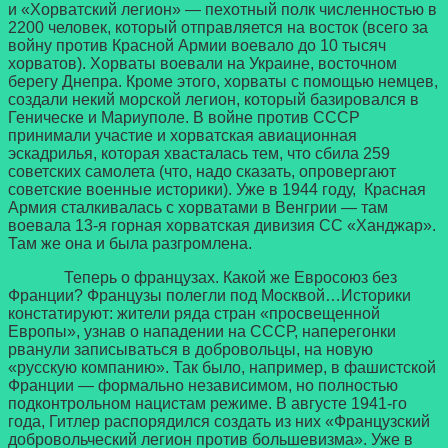
и «Хорватский легион» — пехотный полк численностью в
2200 человек, который отправляется на восток (всего за
войну против Красной Армии воевало до 10 тысяч
хорватов). Хорваты воевали на Украине, восточном
берегу Днепра. Кроме этого, хорваты с помощью немцев,
создали некий морской легион, который базировался в
Геническе и Мариуполе. В войне против СССР
принимали участие и хорватская авиационная
эскадрилья, которая хвасталась тем, что сбила 259
советских самолета (что, надо сказать, опровергают
советские военные историки). Уже в 1944 году, Красная
Армия сталкивалась с хорватами в Венгрии — там
воевала 13-я горная хорватская дивизия СС «Ханджар».
Там же она и была разгромлена.
Теперь о французах. Какой же Евросоюз без
Франции? Французы полегли под Москвой…Историки
констатируют: жители ряда стран «просвещенной
Европы», узнав о нападении на СССР, наперегонки
рванули записываться в добровольцы, на новую
«русскую компанию». Так было, например, в фашистской
Франции — формально независимом, но полностью
подконтрольном нацистам режиме. В августе 1941-го
года, Гитлер распорядился создать из них «Французский
добровольческий легион против большевизма». Уже в