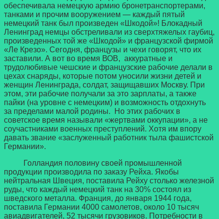
обеспечивала немецкую армию бронетранспортерами,
танками и прочим вооружением — каждый пятый
немецкий танк был произведен «Шкодой»! Блокадный
Ленинград немцы обстреливали из сверхтяжелых гаубиц,
произведенных той же «Шкодой» и французской фирмой
«Ле Крезо». Сегодня, французы и чехи говорят, что их
заставили. А вот во время ВОВ, аккуратные и
трудолюбивые чешские и французские рабочие делали в
цехах снаряды, которые потом уносили жизни детей и
женщин Ленинграда, солдат, защищавших Москву. При
этом, эти рабочие получали за это зарплаты, а также
пайки (на уровне с немецким) и возможность отдохнуть
за пределами малой родины. Но этих рабочих в
советское время называли «жертвами оккупации», а не
соучастниками военных преступлений. Хотя им впору
давать звание «заслуженный работник тыла фашистской
Германии».
Голландия половину своей промышленной
продукции производила по заказу Рейха. Якобы
нейтральная Швеция, поставила Рейху столько железной
руды, что каждый немецкий танк на 30% состоял из
шведского металла. Франция, до января 1944 года,
поставила Германии 4000 самолетов, около 10 тысяч
авиадвигателей, 52 тысячи грузовиков. Потребности в