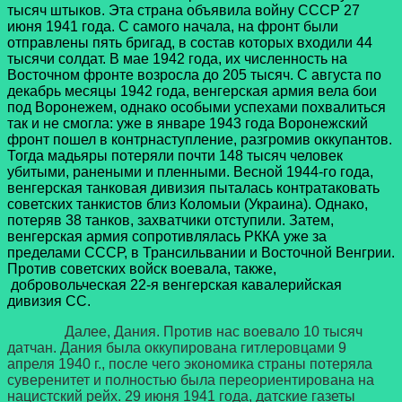
тысяч штыков. Эта страна объявила войну СССР 27
июня 1941 года. С самого начала, на фронт были
отправлены пять бригад, в состав которых входили 44
тысячи солдат. В мае 1942 года, их численность на
Восточном фронте возросла до 205 тысяч. С августа по
декабрь месяцы 1942 года, венгерская армия вела бои
под Воронежем, однако особыми успехами похвалиться
так и не смогла: уже в январе 1943 года Воронежский
фронт пошел в контрнаступление, разгромив оккупантов.
Тогда мадьяры потеряли почти 148 тысяч человек
убитыми, ранеными и пленными. Весной 1944-го года,
венгерская танковая дивизия пыталась контратаковать
советских танкистов близ Коломыи (Украина). Однако,
потеряв 38 танков, захватчики отступили. Затем,
венгерская армия сопротивлялась РККА уже за
пределами СССР, в Трансильвании и Восточной Венгрии.
Против советских войск воевала, также,
добровольческая 22-я венгерская кавалерийская
дивизия СС.
Далее, Дания. Против нас воевало 10 тысяч
датчан. Дания была оккупирована гитлеровцами 9
апреля 1940 г., после чего экономика страны потеряла
суверенитет и полностью была переориентирована на
нацистский рейх. 29 июня 1941 года, датские газеты