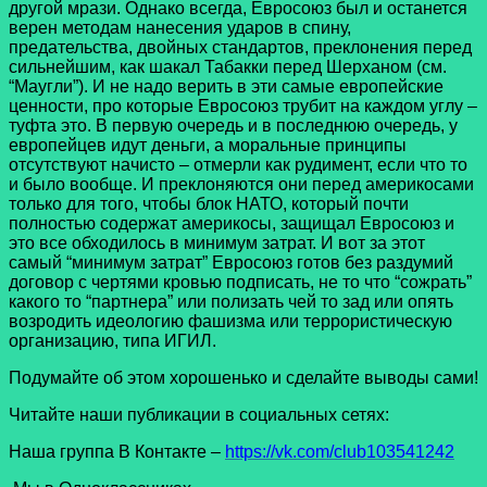
другой мрази. Однако всегда, Евросоюз был и останется
верен методам нанесения ударов в спину,
предательства, двойных стандартов, преклонения перед
сильнейшим, как шакал Табакки перед Шерханом (см.
“Маугли”). И не надо верить в эти самые европейские
ценности, про которые Евросоюз трубит на каждом углу –
туфта это. В первую очередь и в последнюю очередь, у
европейцев идут деньги, а моральные принципы
отсутствуют начисто – отмерли как рудимент, если что то
и было вообще. И преклоняются они перед америкосами
только для того, чтобы блок НАТО, который почти
полностью содержат америкосы, защищал Евросоюз и
это все обходилось в минимум затрат. И вот за этот
самый “минимум затрат” Евросоюз готов без раздумий
договор с чертями кровью подписать, не то что “сожрать”
какого то “партнера” или полизать чей то зад или опять
возродить идеологию фашизма или террористическую
организацию, типа ИГИЛ.
Подумайте об этом хорошенько и сделайте выводы сами!
Читайте наши публикации в социальных сетях:
Наша группа В Контакте –
https://vk.com/club103541242