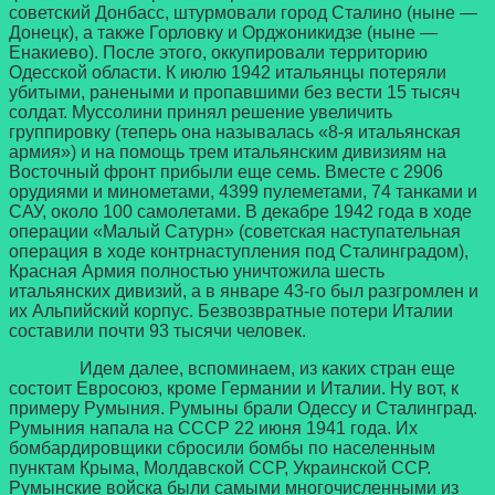
советский Донбасс, штурмовали город Сталино (ныне —
Донецк), а также Горловку и Орджоникидзе (ныне —
Енакиево). После этого, оккупировали территорию
Одесской области. К июлю 1942 итальянцы потеряли
убитыми, ранеными и пропавшими без вести 15 тысяч
солдат. Муссолини принял решение увеличить
группировку (теперь она называлась «8-я итальянская
армия») и на помощь трем итальянским дивизиям на
Восточный фронт прибыли еще семь. Вместе с 2906
орудиями и минометами, 4399 пулеметами, 74 танками и
САУ, около 100 самолетами. В декабре 1942 года в ходе
операции «Малый Сатурн» (советская наступательная
операция в ходе контрнаступления под Сталинградом),
Красная Армия полностью уничтожила шесть
итальянских дивизий, а в январе 43-го был разгромлен и
их Альпийский корпус. Безвозвратные потери Италии
составили почти 93 тысячи человек.
Идем далее, вспоминаем, из каких стран еще
состоит Евросоюз, кроме Германии и Италии. Ну вот, к
примеру Румыния. Румыны брали Одессу и Сталинград.
Румыния напала на СССР 22 июня 1941 года. Их
бомбардировщики сбросили бомбы по населенным
пунктам Крыма, Молдавской ССР, Украинской ССР.
Румынские войска были самыми многочисленными из