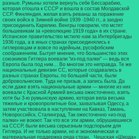
разные. Румыны хотели вернуть себе Бессарабию,
которая отошла к СССР и вошла в состав Молдавской
ССР. Финляндия, желая взять реванш за поражение
своих войск в Зимней войне 1939 -1940 гг., а заодно
присоединить Карелию. Венгры говорили, что мстят
большевикам за «революцию 1919 года» в их стране.
Испанское правительство мстило нам за Интербригады
1936 года, а в иных странах присоединялись к
гитлеровцам и вовсе по идейным, русофобским
соображениям. Бытует мнение, что большинство этих
союзников Гитлера воевали “из-под палки” — ведь вся
Европа была под ним… Во многом это неправда. Те же
национальные дивизии СС, которые создавались в
разных странах Европы, по большей части, были
добровольческие. Туда не призыв, а запись была. Да
если даже взять национальные армии — многие из них
воевали с Красной Армией весьма ожесточенно, взять
хотя бы 3-ю румынскую армию, которая вела весьма
тяжелые и кровопролитные бои, захватывая Одессу, а
затем участвовала в наступлении на Кавказ, Тамань,
Новороссийск, Сталинград, Так ожесточенно «из-под
палки» не воюют. Так что все эти армии, обрушившиеся
на СССР, были весьма серьезным подспорьем для
Гитлера. И не только армии, но и экономическая и
материальная поддержка ряда стран. Чешская «Шкода»