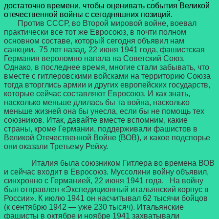
достаточно времени, чтобы оценивать события Великой
отечественной войны с сегодняшних позиций.
Против СССР, во Второй мировой войне, воевал
практически все тот же Евросоюз, в почти полном
основном составе, который сегодня объявил нам
санкции. 75 лет назад, 22 июня 1941 года, фашистская
Германия вероломно напала на Советский Союз.
Однако, в последнее время, многие стали забывать, что
вместе с гитлеровскими войсками на территорию Союза
тогда вторглись армии и других европейских государств,
которые сейчас составляют Евросоюз. И как знать,
насколько меньше длилась бы та война, насколько
меньше жизней она бы унесла, если бы не помощь тех
союзников. Итак, давайте вместе вспомним, какие
страны, кроме Германии, поддерживали фашистов в
Великой Отечественной Войне (ВОВ), и какое подспорье
они оказали Третьему Рейху.
Италия была союзником Гитлера во времена ВОВ
и сейчас входит в Евросоюз. Муссолини войну объявил,
синхронно с Германией, 22 июня 1941 года. На войну
был отправлен «Экспедиционный итальянский корпус в
России». К июлю 1941 он насчитывал 62 тысячи бойцов
(к сентябрю 1942 — уже 230 тысяч). Итальянские
фашисты в октябре и ноябре 1941 захватывали