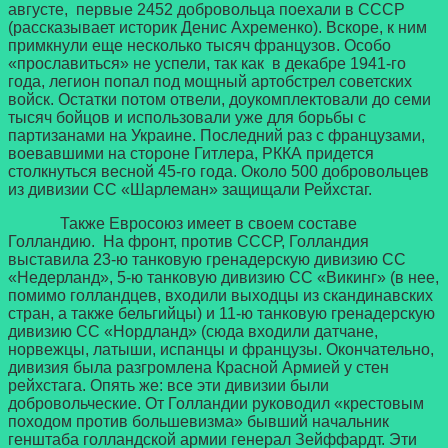
августе, первые 2452 добровольца поехали в СССР
(рассказывает историк Денис Ахременко). Вскоре, к ним
примкнули еще несколько тысяч французов. Особо
«прославиться» не успели, так как в декабре 1941-го
года, легион попал под мощный артобстрел советских
войск. Остатки потом отвели, доукомплектовали до семи
тысяч бойцов и использовали уже для борьбы с
партизанами на Украине. Последний раз с французами,
воевавшими на стороне Гитлера, РККА придется
столкнуться весной 45-го года. Около 500 добровольцев
из дивизии СС «Шарлеман» защищали Рейхстаг.
Также Евросоюз имеет в своем составе
Голландию. На фронт, против СССР, Голландия
выставила 23-ю танковую гренадерскую дивизию СС
«Недерланд», 5-ю танковую дивизию СС «Викинг» (в нее,
помимо голландцев, входили выходцы из скандинавских
стран, а также бельгийцы) и 11-ю танковую гренадерскую
дивизию СС «Нордланд» (сюда входили датчане,
норвежцы, латыши, испанцы и французы. Окончательно,
дивизия была разгромлена Красной Армией у стен
рейхстага. Опять же: все эти дивизии были
добровольческие. От Голландии руководил «крестовым
походом против большевизма» бывший начальник
генштаба голландской армии генерал Зейффардт. Эти