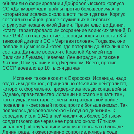
объявили о формировании Добровольческого корпуса
СС «Данмарк» «для войны против большевизма», в
который записались около шести тысяч датчан. Корпус
состоял из бойцов, ранее служивших в силовых
структурах независимой Дании. Правительство Дании,
кстати, гарантировало им сохранение воинских званий. В
мае 1942-го года, датские эсэсовцы вошли в состав 3-й
танковой дивизии СС «Мертвая голова». Тогда же, они
попали в Демянский котел, где потеряли до 80% личного
состава. Датчане воевали с Красной Армией под
Великими Луками, Невелем, Ленинградом, а также в
Латвии, Померании и под Берлином. Всего, против
СССР воевало до 10 тысяч датчан.
Испания также входит в Евросоюз. Испанцы, надо
отдать им должное, официально объявили нейтралитет,
которого, формально, придерживались до конца войны.
Однако, правительство Испании не стало мешать тем,
кого нужда или старые счеты по гражданской войне
позвали в «крестовый поход против большевизма». Так
появилась добровольческая «Голубая дивизия». К
середине июля 1941 в ней числились более 18 тысяч
солдат (всего же через нее прошло около 47 тысяч
испанцев). «Голубая дивизия» участвовала в блокаде
Ленинграда, и ожесточенно сопротивлялись в ходе