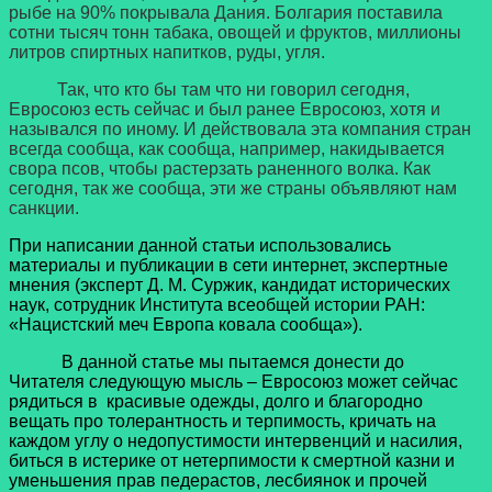
рыбе на 90% покрывала Дания. Болгария поставила
сотни тысяч тонн табака, овощей и фруктов, миллионы
литров спиртных напитков, руды, угля.
Так, что кто бы там что ни говорил сегодня,
Евросоюз есть сейчас и был ранее Евросоюз, хотя и
назывался по иному. И действовала эта компания стран
всегда сообща, как сообща, например, накидывается
свора псов, чтобы растерзать раненного волка. Как
сегодня, так же сообща, эти же страны объявляют нам
санкции.
При написании данной статьи использовались
материалы и публикации в сети интернет, экспертные
мнения (эксперт Д. М. Суржик, кандидат исторических
наук, сотрудник Института всеобщей истории РАН:
«Нацистский меч Европа ковала сообща»).
В данной статье мы пытаемся донести до
Читателя следующую мысль – Евросоюз может сейчас
рядиться в
красивые одежды, долго и благородно
вещать про толерантность и терпимость, кричать на
каждом углу о недопустимости интервенций и насилия,
биться в истерике от нетерпимости к смертной казни и
уменьшения прав педерастов, лесбиянок и прочей