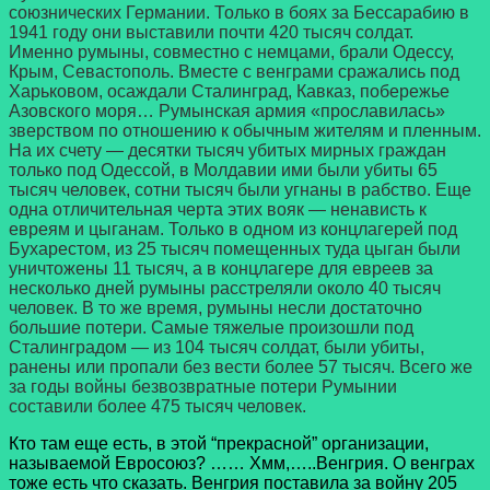
союзнических Германии. Только в боях за Бессарабию в
1941 году они выставили почти 420 тысяч солдат.
Именно румыны, совместно с немцами, брали Одессу,
Крым, Севастополь. Вместе с венграми сражались под
Харьковом, осаждали Сталинград, Кавказ, побережье
Азовского моря… Румынская армия «прославилась»
зверством по отношению к обычным жителям и пленным.
На их счету — десятки тысяч убитых мирных граждан
только под Одессой, в Молдавии ими были убиты 65
тысяч человек, сотни тысяч были угнаны в рабство. Еще
одна отличительная черта этих вояк — ненависть к
евреям и цыганам. Только в одном из концлагерей под
Бухарестом, из 25 тысяч помещенных туда цыган были
уничтожены 11 тысяч, а в концлагере для евреев за
несколько дней румыны расстреляли около 40 тысяч
человек. В то же время, румыны несли достаточно
большие потери. Самые тяжелые произошли под
Сталинградом — из 104 тысяч солдат, были убиты,
ранены или пропали без вести более 57 тысяч. Всего же
за годы войны безвозвратные потери Румынии
составили более 475 тысяч человек.
Кто там еще есть, в этой “прекрасной” организации,
называемой Евросоюз? …… Хмм,…..Венгрия. О венграх
тоже есть что сказать. Венгрия поставила за войну 205