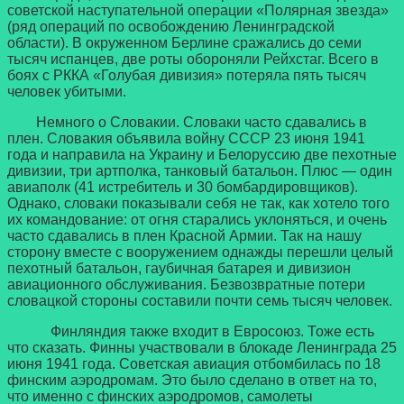
советской наступательной операции «Полярная звезда»
(ряд операций по освобождению Ленинградской
области). В окруженном Берлине сражались до семи
тысяч испанцев, две роты обороняли Рейхстаг. Всего в
боях с РККА «Голубая дивизия» потеряла пять тысяч
человек убитыми.
Немного о Словакии. Словаки часто сдавались в
плен. Словакия объявила войну СССР 23 июня 1941
года и направила на Украину и Белоруссию две пехотные
дивизии, три артполка, танковый батальон. Плюс — один
авиаполк (41 истребитель и 30 бомбардировщиков).
Однако, словаки показывали себя не так, как хотело того
их командование: от огня старались уклоняться, и очень
часто сдавались в плен Красной Армии. Так на нашу
сторону вместе с вооружением однажды перешли целый
пехотный батальон, гаубичная батарея и дивизион
авиационного обслуживания. Безвозвратные потери
словацкой стороны составили почти семь тысяч человек.
Финляндия также входит в Евросоюз. Тоже есть
что сказать. Финны участвовали в блокаде Ленинграда 25
июня 1941 года. Советская авиация отбомбилась по 18
финским аэродромам. Это было сделано в ответ на то,
что именно с финских аэродромов, самолеты