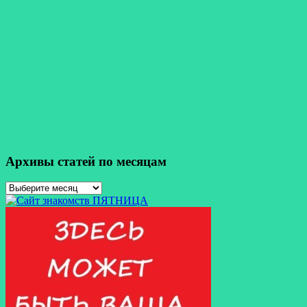
Архивы статей по месяцам
Архивы
статей
по
месяцам