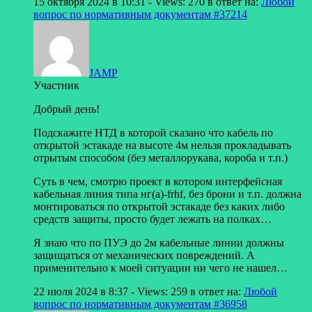
15 октября 2024 в 10:31
- Views: 270
в ответ на:
Любой
вопрос по нормативным документам
#37214
JAMP
Участник
Добрый день!
Подскажите НТД в которой сказано что кабель по
открытой эстакаде на высоте 4м нельзя прокладывать
отрытым способом (без металлорукава, короба и т.п.)
Суть в чем, смотрю проект в котором интерфейсная
кабельная линия типа нг(а)-frhf, без брони и т.п. должна
монтироваться по открытой эстакаде без каких либо
средств защиты, просто будет лежать на полках…
Я знаю что по ПУЭ до 2м кабельные линии должны
защищаться от механических повреждений. А
применительно к моей ситуации ни чего не нашел…
22 июля 2024 в 8:37
- Views: 259
в ответ на:
Любой
вопрос по нормативным документам
#36958