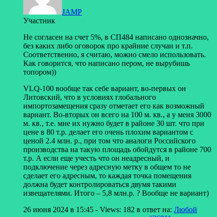
JAMP
Участник
Не согласен на счет 5%, в СП484 написано однозначно,
без каких либо оговорок про крайние случаи и т.п.
Соответственно, я считаю, можно смело использовать.
Как говорится, что написано пером, не вырубишь
топором))
VLQ-100 вообще так себе вариант, во-первых он
Литовский, что в условиях глобального
импортозамещения сразу отметает его как возможный
вариант. Во-вторых он всего на 100 м. кв., а у меня 3000
м. кв., т.е. мне их нужно будет в районе 30 шт. что при
цене в 80 т.р. делает его очень плохим вариантом с
ценой 2.4 млн. р., при том что аналоги Российского
производства на такую площадь обойдутся в районе 700
т.р. А если еще учесть что он неадресный, и
подключение через адресную метку в общем то не
сделает его адресным, то каждая точка помещения
должна будет контролироваться двумя такими
извещателями. Итого – 5,8 млн.р. ? Вообще не вариант)
26 июня 2024 в 15:45
- Views: 182
в ответ на:
Любой