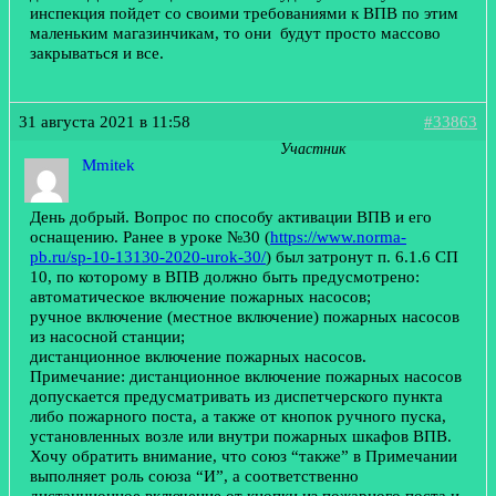
инспекция пойдет со своими требованиями к ВПВ по этим
маленьким магазинчикам, то они будут просто массово
закрываться и все.
31 августа 2021 в 11:58
#33863
Участник
Mmitek
День добрый. Вопрос по способу активации ВПВ и его
оснащению. Ранее в уроке №30 (
https://www.norma-
pb.ru/sp-10-13130-2020-urok-30/
) был затронут п. 6.1.6 СП
10, по которому в ВПВ должно быть предусмотрено:
автоматическое включение пожарных насосов;
ручное включение (местное включение) пожарных насосов
из насосной станции;
дистанционное включение пожарных насосов.
Примечание: дистанционное включение пожарных насосов
допускается предусматривать из диспетчерского пункта
либо пожарного поста, а также от кнопок ручного пуска,
установленных возле или внутри пожарных шкафов ВПВ.
Хочу обратить внимание, что союз “также” в Примечании
выполняет роль союза “И”, а соответственно
дистанционное включение от кнопки из пожарного поста и