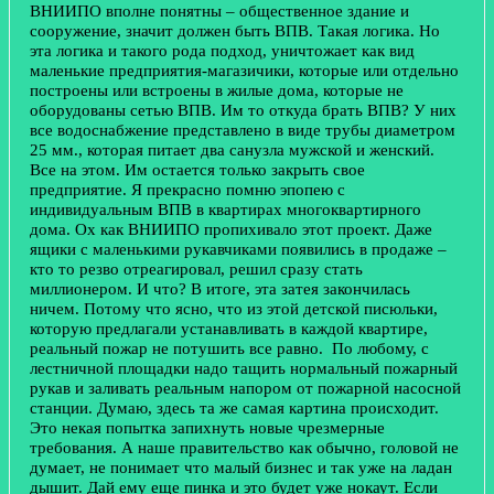
ВНИИПО вполне понятны – общественное здание и
сооружение, значит должен быть ВПВ. Такая логика. Но
эта логика и такого рода подход, уничтожает как вид
маленькие предприятия-магазичики, которые или отдельно
построены или встроены в жилые дома, которые не
оборудованы сетью ВПВ. Им то откуда брать ВПВ? У них
все водоснабжение представлено в виде трубы диаметром
25 мм., которая питает два санузла мужской и женский.
Все на этом. Им остается только закрыть свое
предприятие. Я прекрасно помню эпопею с
индивидуальным ВПВ в квартирах многоквартирного
дома. Ох как ВНИИПО пропихивало этот проект. Даже
ящики с маленькими рукавчиками появились в продаже –
кто то резво отреагировал, решил сразу стать
миллионером. И что? В итоге, эта затея закончилась
ничем. Потому что ясно, что из этой детской писюльки,
которую предлагали устанавливать в каждой квартире,
реальный пожар не потушить все равно. По любому, с
лестничной площадки надо тащить нормальный пожарный
рукав и заливать реальным напором от пожарной насосной
станции. Думаю, здесь та же самая картина происходит.
Это некая попытка запихнуть новые чрезмерные
требования. А наше правительство как обычно, головой не
думает, не понимает что малый бизнес и так уже на ладан
дышит. Дай ему еще пинка и это будет уже нокаут. Если