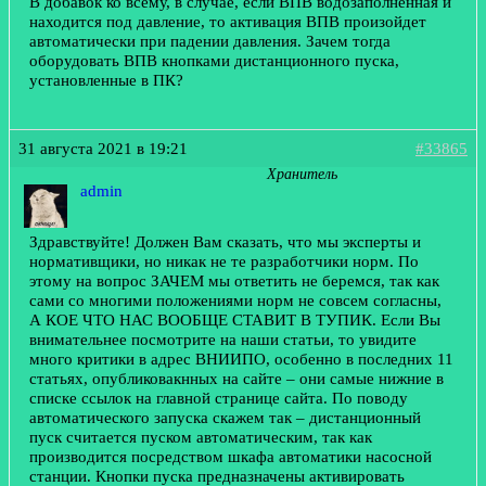
В добавок ко всему, в случае, если ВПВ водозаполненная и
находится под давление, то активация ВПВ произойдет
автоматически при падении давления. Зачем тогда
оборудовать ВПВ кнопками дистанционного пуска,
установленные в ПК?
31 августа 2021 в 19:21
#33865
Хранитель
admin
Здравствуйте! Должен Вам сказать, что мы эксперты и
нормативщики, но никак не те разработчики норм. По
этому на вопрос ЗАЧЕМ мы ответить не беремся, так как
сами со многими положениями норм не совсем согласны,
А КОЕ ЧТО НАС ВООБЩЕ СТАВИТ В ТУПИК. Если Вы
внимательнее посмотрите на наши статьи, то увидите
много критики в адрес ВНИИПО, особенно в последних 11
статьях, опубликовакнных на сайте – они самые нижние в
списке ссылок на главной странице сайта. По поводу
автоматического запуска скажем так – дистанционный
пуск считается пуском автоматическим, так как
производится посредством шкафа автоматики насосной
станции. Кнопки пуска предназначены активировать