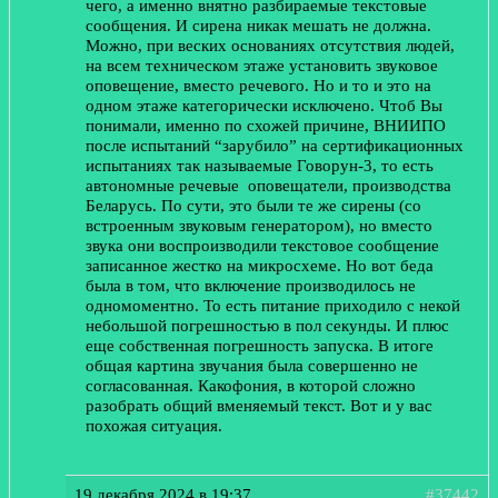
чего, а именно внятно разбираемые текстовые
сообщения. И сирена никак мешать не должна.
Можно, при веских основаниях отсутствия людей,
на всем техническом этаже установить звуковое
оповещение, вместо речевого. Но и то и это на
одном этаже категорически исключено. Чтоб Вы
понимали, именно по схожей причине, ВНИИПО
после испытаний “зарубило” на сертификационных
испытаниях так называемые Говорун-3, то есть
автономные речевые оповещатели, производства
Беларусь. По сути, это были те же сирены (со
встроенным звуковым генератором), но вместо
звука они воспроизводили текстовое сообщение
записанное жестко на микросхеме. Но вот беда
была в том, что включение производилось не
одномоментно. То есть питание приходило с некой
небольшой погрешностью в пол секунды. И плюс
еще собственная погрешность запуска. В итоге
общая картина звучания была совершенно не
согласованная. Какофония, в которой сложно
разобрать общий вменяемый текст. Вот и у вас
похожая ситуация.
19 декабря 2024 в 19:37
#37442