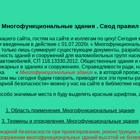
Многофункциональные здания . Свод правил
о сайта, гостям на сайте и коллегам по цеху! Сегодня м
и введенным в действие с 01.07.2020г. « Многофункционал
 а только лишь суммирует существующие документы, разра
упность зданий и сооружений для маломобильных групп насе
 автомобилей, СП 118.13330.2012. Общественные здания и
ожарных в зданиях и сооружениях. Справедливости ради, на
сноска «
Многофункциональные здания
»,
в которой пропи
ом мы сегодня будем говорить, приводит все эти пункты-р
рной безопасности» можно у нас на сайте в библиотеке но
обо значимые места я буду выделять красным шрифтом, а
1. Область применения. Многофункциональные здания
3. Термины и определения. Многофункциональные здания
ожарной безопасности при проектировании, реконструкции,
евооружении многофункциональных зданий высотой не боле