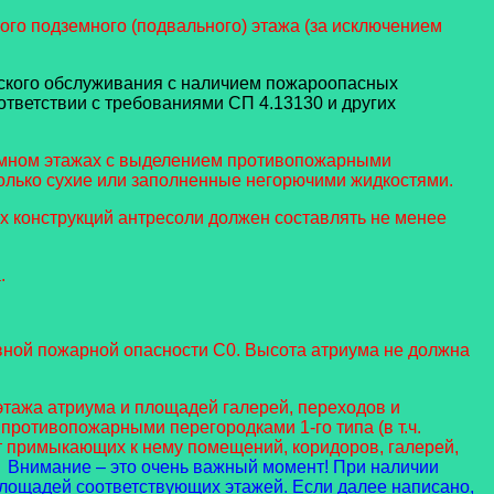
ого подземного (подвального) этажа (за исключением
еского обслуживания с наличием пожароопасных
оответствии с требованиями СП 4.13130 и других
земном этажах с выделением противопожарными
лько сухие или заполненные негорючими жидкостями.
ных конструкций антресоли должен составлять не менее
.
ктивной пожарной опасности С0. Высота атриума не должна
этажа атриума и площадей галерей, переходов и
ротивопожарными перегородками 1-го типа (в т.ч.
т примыкающих к нему помещений, коридоров, галерей,
Внимание – это очень важный момент! При наличии
лощадей соответствующих этажей. Если далее написано,