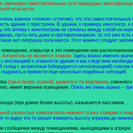
в, имеющих самостоятельные пути эвакуации, многофункцио
рной опасности.
о очень важное «тонкое» отличие), что эти самостоятельны
ь здание с пристроем. В здании, к примеру, кинотеатр, а в
у, что аптека с кинотеатром не связаны между собой ни ко
дверь, пусть хоть даже и противопожарная, то это уже есть 
акая вот петрушка получается. Этот момент следует запомн
го помещения, открытая в это помещение или расположенна
 Антресоль не является этажом.
Здесь важно именно значе
с инспекцией о этажности здания и как следствие необход
склад с антресолью (оборудуется сигнализацией) совсем н
 подумать и привести еще несколько подобных ситуаций.
ства
(три и более этажей), развитого по вертикали
, смежного
вило, имеет верхнее освещение.
Опять же очень важно – три 
рохода (при длине более высоты), называется пассажем.
ьной разностью отметок пола нижнего этажа атриума и покр
 А то вдруг кто то решит измерять высоту атриума до нижне
 для сообщения между помещениями, выходящими в атриум.