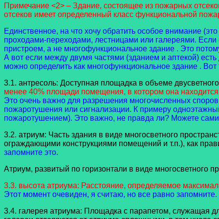
Примечание <2> – Здание, состоящее из пожарных отсеко
отсеков имеет определенный класс функциональной пожа
Единственное, на что хочу обратить особое внимание (эт
проходами-переходами, лестницами или галереями. Если ест
пристроем, а не многофункциональное здание . Это потом
А вот если между двумя частями (зданием и аптекой) есть 
можно определить как многофункциональное здание . Вот т
3.1. антресоль: Доступная площадка в объеме двусветно
менее 40% площади помещения, в котором она находится.
Это очень важно для разрешения многочисленных споров 
пожаротушения или сигнализации. К примеру одноэтажный 
пожаротушением). Это важно, не правда ли? Можете сами
3.2. атриум: Часть здания в виде многосветного простран
ограждающими конструкциями помещений и т.п.), как пра
запомните это.
Атриум, развитый по горизонтали в виде многосветного п
3.3. высота атриума: Расстояние, определяемое максимал
Этот момент очевиден, я считаю, но все равно запомните.
3.4. галерея атриума: Площадка с парапетом, служащая