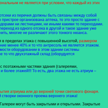
нальным не является при условии, что каждый из этих
е отсеки из перечня должны быть связаны между собой
 пристрое организована аптека, то это просто здание с
ридорами ни лестницами, ни иными какими то переходами.
переход из одного отсека в другой и такое здание уже
ить, многие не различают этого тонкого нюанса.
я в пределах этажа с повышенной высотой,
размером
ние менее 40% и то что антресоль не является этажом.
имости оборудовании в этом здании системы
е то что двухэтажный склад (оборудуется
 с поэтажными частями здания (галереями,
и более этажей!!! То есть, два этажа не есть атриум –
ытия атриума или до верхней точки светового фонаря.
й створки оконного проема верхнего этажа!
 Галереи могут быть закрытыми и открытыми. Закрытые