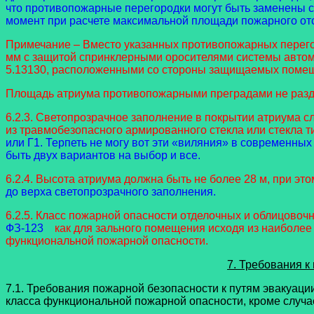
что противопожарные перегородки могут быть заменены св
момент при расчете максимальной площади пожарного от
Примечание – Вместо указанных противопожарных перегор
мм с защитой спринклерными оросителями системы автом
5.13130, расположенными со стороны защищаемых помещен
Площадь атриума противопожарными преградами не разд
6.2.3. Светопрозрачное заполнение в покрытии атриума с
из травмобезопасного армированного стекла или стекла т
или Г1. Терпеть не могу вот эти «виляния» в современных
быть двух вариантов на выбор и все.
6.2.4. Высота атриума должна быть не более 28 м, при эт
до верха светопрозрачного заполнения.
6.2.5. Класс пожарной опасности отделочных и облицовоч
ФЗ-123
как для зального помещения исходя из наиболее
функциональной пожарной опасности.
7. Требования 
7.1. Требования пожарной безопасности к путям эвакуац
класса функциональной пожарной опасности, кроме случа