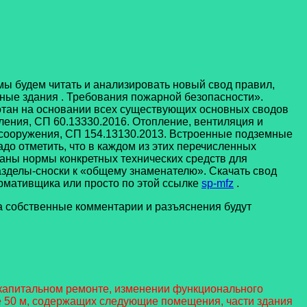
ы будем читать и анализировать новый свод правил,
ьные здания . Требования пожарной безопасности».
ботан на основании всех существующих основных сводов
ления, СП 60.13330.2016. Отопление, вентиляция и
 сооружения, СП 154.13130.2013. Встроенные подземные
до отметить, что в каждом из этих перечисленных
саны нормы конкретных технических средств для
азделы-сноски к «общему знаменателю». Скачать свод
рмативщика или просто по этой ссылке
sp-mfz
.
 собственные комментарии и разъяснения будут
 капитальном ремонте, изменении функционального
е 50 м, содержащих следующие помещения, части здания