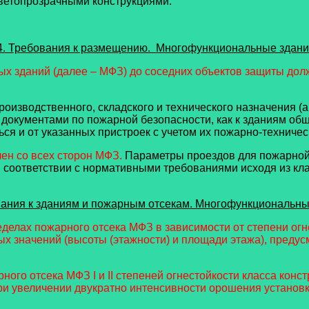
светопрозрачными конструкциями.
4. Требования к размещению. Многофункциональные здан
х зданий (далее – МФЗ) до соседних объектов защиты дол
оизводственного, складского и технического назначения (
и документами по пожарной безопасности, как к зданиям о
ся и от указанных пристроек с учетом их пожарно-техниче
ен со всех сторон МФЗ.
Параметры проездов для пожарной 
соответствии с нормативными требованиями исходя из кл
вания к зданиям и пожарным отсекам. Многофункциональны
ределах пожарного отсека МФЗ в зависимости от степени ог
х значений (высоты (этажности) и площади этажа), предус
ного отсека МФЗ I и II степеней огнестойкости класса кон
при увеличении двукратно интенсивности орошения устано