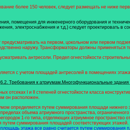
вание более 150 человек, следует размещать не ниже перв
ения, помещения для инженерного оборудования и технич
ения, электроснабжения и т.д.) следует проектировать в с
т предусматривать на первом, цокольном или первом под
едственно наружу. Трансформаторы должны применяться то
предусматривать антресоли. Предел огнестойкости строитель
еляется с учетом площадей антресолей в помещениях этажа
6.2. Требования к атриумам.Многофункциональные здания
рных отсеках I и II степеней огнестойкости класса констру
ом он расположен.
риумом определяется путем суммирования площади нижнего 
еделах объема атриумного пространства, ограниченного п
егородок 1-го типа, отделяющих атриумное пространство о
ся путем суммирования площадей соответствующих этажей.
площадь этажа все равно считается путем суммирования п