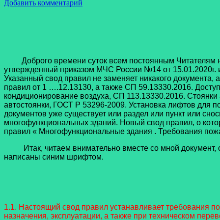
Добавить комментарий
Доброго времени суток всем постоянным Читателям нашег
утвержденный приказом МЧС России №14 от 15.01.2020г. 
Указанный свод правил не заменяет никакого документа,
правил от 1 ….12.13130, а также СП 59.13330.2016. Дост
кондиционирование воздуха, СП 113.13330.2016. Стоянки
автостоянки, ГОСТ Р 53296-2009. Установка лифтов для п
документов уже существует или раздел или пункт или 
многофункциональных зданий. Новый свод правил, о котор
правил « Многофункциональные здания . Требования пожа
Итак, читаем внимательно вместе со мной документ, ос
написаны синим шрифтом.
1.1. Настоящий свод правил устанавливает требования п
назначения, эксплуатации, а также при техническом пер