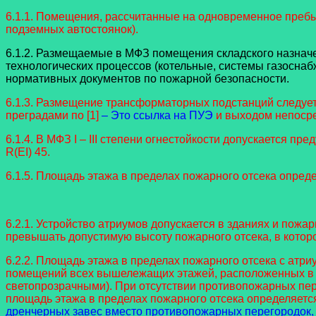
6.1.1. Помещения, рассчитанные на одновременное пребы
подземных автостоянок).
6.1.2. Размещаемые в МФЗ помещения складского назнач
технологических процессов (котельные, системы газоснабж
нормативных документов по пожарной безопасности.
6.1.3. Размещение трансформаторных подстанций следуе
преградами по [1]
– Это ссылка на ПУЭ
и выходом непоср
6.1.4. В МФЗ I – III степени огнестойкости допускается 
R(EI) 45.
6.1.5. Площадь этажа в пределах пожарного отсека опред
6.2.1. Устройство атриумов допускается в зданиях и пожа
превышать допустимую высоту пожарного отсека, в котор
6.2.2. Площадь этажа в пределах пожарного отсека с ат
помещений всех вышележащих этажей, расположенных в пр
светопрозрачными). При отсутствии противопожарных пер
площадь этажа в пределах пожарного отсека определяет
дренчерных завес вместо противопожарных перегородок, 