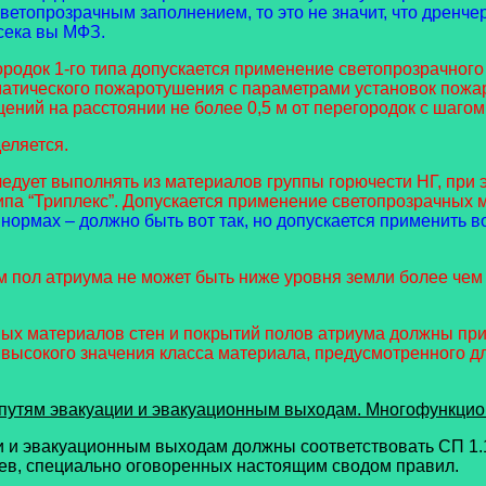
етопрозрачным заполнением, то это не значит, что дренче
сека вы МФЗ.
одок 1-го типа допускается применение светопрозрачного 
атического пожаротушения с параметрами установок пожар
ий на расстоянии не более 0,5 м от перегородок с шагом 
еляется.
ледует выполнять из материалов группы горючести НГ, при
ипа “Триплекс”. Допускается применение светопрозрачных 
 нормах – должно быть вот так, но допускается применить в
ом пол атриума не может быть ниже уровня земли более чем 
ных материалов стен и покрытий полов атриума должны прин
 высокого значения класса материала, предусмотренного д
к путям эвакуации и эвакуационным выходам. Многофункци
ии и эвакуационным выходам должны соответствовать СП 1.
ев, специально оговоренных настоящим сводом правил.