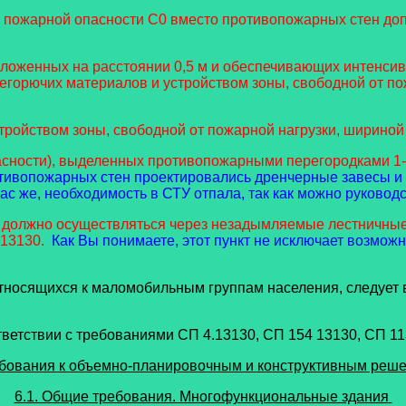
ой пожарной опасности С0 вместо противопожарных стен доп
оложенных на расстоянии 0,5 м и обеспечивающих интенсивн
негорючих материалов и устройством зоны, свободной от по
тройством зоны, свободной от пожарной нагрузки, шириной 
асности), выделенных противопожарными перегородками 1-г
отивопожарных стен проектировались дренчерные завесы и п
час же, необходимость в СТУ отпала, так как можно руковод
 должно осуществляться через незадымляемые лестничны
13130.
Как Вы понимаете, этот пункт не исключает возможн
относящихся к маломобильным группам населения, следует 
тветствии с требованиями СП 4.13130, СП 154 13130, СП 11
ебования к объемно-планировочным и конструктивным реш
6.1. Общие требования. Многофункциональные здания