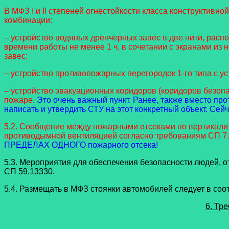
В МФЗ I и II степеней огнестойкости класса конструктивн
комбинации:
– устройство водяных дренчерных завес в две нити, расп
времени работы не менее 1 ч, в сочетании с экранами из 
завес;
– устройство противопожарных перегородок 1-го типа с ус
– устройство эвакуационных коридоров (коридоров безоп
пожаре.
Это очень важный пункт. Ранее, также вместо пр
написать и утвердить СТУ на этот конкретный объект. Сей
5.2. Сообщение между пожарными отсеками по вертикали
противодымной вентиляцией согласно требованиям СП 7.
ПРЕДЕЛАХ ОДНОГО пожарного отсека!
5.3. Мероприятия для обеспечения безопасности людей, 
СП 59.13330.
5.4. Размещать в МФЗ стоянки автомобилей следует в соо
6. Тр