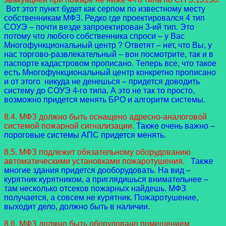
Вот этот пункт будет как серпом по известному месту
собственникам МФЗ. Редко где проектировался 4 тип
СОУЭ – почти везде запроектирован 3-ий тип. Это
потому что любого собственника спроси – у Вас
Многофункциональный центр ? Ответят – нет, что Вы, у
нас торгово-развлекательный – вон посмотрите, так и в
паспорте кадастровом прописано. Теперь все, что такое
есть Многофункциональный центр конкретно прописано
и от этого никуда не денешься – придется доводить
систему до СОУЭ 4-го типа. А это не так то просто,
возможно придется менять БРО и алгоритм системы.
8.4. МФЗ должно быть оснащено адресно-аналоговой
системой пожарной сигнализации.
Также очень важно –
пороговые системы АПС придется менять.
8.5. МФЗ подлежит обязательному оборудованию
автоматическими установками пожаротушения.
Также
многие здания придется дооборудовать. На вид –
курятник курятником, а приглядишься внимательнее –
там несколько отсеков пожарных найдешь. МФЗ
получается, а совсем не курятник. Пожаротушение,
выходит дело, должно быть в наличии.
8.6. МФЗ должно быть оборудовано помещением