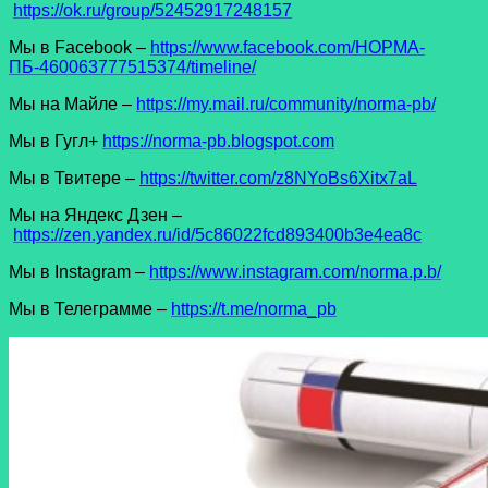
https://ok.ru/group/52452917248157
Мы в Facеbook –
https://www.facebook.com/НОРМА-
ПБ-460063777515374/timeline/
Мы на Майле –
https://my.mail.ru/community/norma-pb/
Мы в Гугл+
https://norma-pb.blogspot.com
Мы в Твитере –
https://twitter.com/z8NYoBs6Xitx7aL
Мы на Яндекс Дзен –
https://zen.yandex.ru/id/5c86022fcd893400b3e4ea8c
Мы в Instagram –
https://www.instagram.com/norma.p.b/
Мы в Телеграмме –
https://t.me/norma_pb