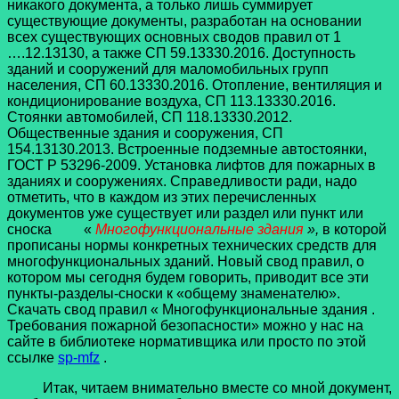
никакого документа, а только лишь суммирует
существующие документы, разработан на основании
всех существующих основных сводов правил от 1
….12.13130, а также СП 59.13330.2016. Доступность
зданий и сооружений для маломобильных групп
населения, СП 60.13330.2016. Отопление, вентиляция и
кондиционирование воздуха, СП 113.13330.2016.
Стоянки автомобилей, СП 118.13330.2012.
Общественные здания и сооружения, СП
154.13130.2013. Встроенные подземные автостоянки,
ГОСТ Р 53296-2009. Установка лифтов для пожарных в
зданиях и сооружениях. Справедливости ради, надо
отметить, что в каждом из этих перечисленных
документов уже существует или раздел или пункт или
сноска «
Многофункциональные здания
»,
в которой
прописаны нормы конкретных технических средств для
многофункциональных зданий. Новый свод правил, о
котором мы сегодня будем говорить, приводит все эти
пункты-разделы-сноски к «общему знаменателю».
Скачать свод правил « Многофункциональные здания .
Требования пожарной безопасности» можно у нас на
сайте в библиотеке нормативщика или просто по этой
ссылке
sp-mfz
.
Итак, читаем внимательно вместе со мной документ,