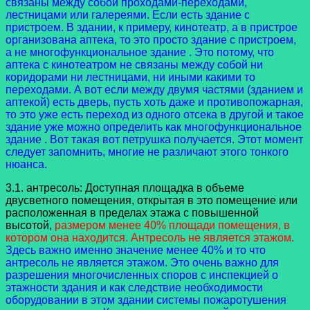
связаны между собой проходами-переходами,
лестницами или галереями. Если есть здание с
пристроем. В здании, к примеру, кинотеатр, а в пристрое
организована аптека, то это просто здание с пристроем,
а не многофункциональное здание . Это потому, что
аптека с кинотеатром не связаны между собой ни
коридорами ни лестницами, ни иными какими то
переходами. А вот если между двумя частями (зданием и
аптекой) есть дверь, пусть хоть даже и противопожарная,
то это уже есть переход из одного отсека в другой и такое
здание уже можно определить как многофункциональное
здание . Вот такая вот петрушка получается. Этот момент
следует запомнить, многие не различают этого тонкого
нюанса.
3.1. антресоль: Доступная площадка в объеме
двусветного помещения, открытая в это помещение или
расположенная в пределах этажа с повышенной
высотой,
размером менее 40% площади помещения, в
котором она находится. Антресоль не является этажом.
Здесь важно именно значение менее 40% и то что
антресоль не является этажом. Это очень важно для
разрешения многочисленных споров с инспекцией о
этажности здания и как следствие необходимости
оборудовании в этом здании системы пожаротушения