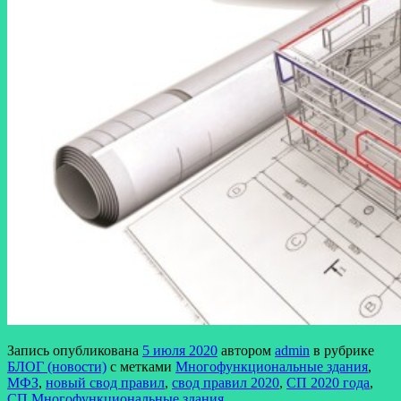
Запись опубликована
5 июля 2020
автором
admin
в рубрике
БЛОГ (новости)
с метками
Многофункциональные здания
,
МФЗ
,
новый свод правил
,
свод правил 2020
,
СП 2020 года
,
СП Многофункциональные здания
.