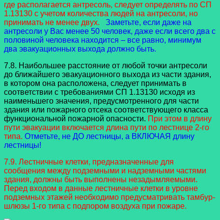
где располагается антресоль, следует определять по СП
1.13130 с учетом количества людей на антресоли, но
принимать не менее двух.
Заметьте, если даже на
антресоли у Вас менее 50 человек, даже если всего два с
половиной человека находится – все равно, минимум
два эвакуационных выхода должно быть.
7.8. Наибольшее расстояние от любой точки антресоли
до ближайшего эвакуационного выхода из части здания,
в котором она расположена, следует принимать в
соответствии с требованиями СП 1.13130 исходя из
наименьшего значения, предусмотренного для части
здания или пожарного отсека соответствующего класса
функциональной пожарной опасности.
При этом в длину
пути эвакуации включается длина пути по лестнице 2-го
типа.
Отметьте, не ДО лестницы, а ВКЛЮЧАЯ длину
лестницы!
7.9. Лестничные клетки, предназначенные для
сообщения между подземными и надземными частями
здания, должны быть выполнены незадымляемыми.
Перед входом в данные лестничные клетки в уровне
подземных этажей необходимо предусматривать тамбур-
шлюзы 1-го типа с подпором воздуха при пожаре.