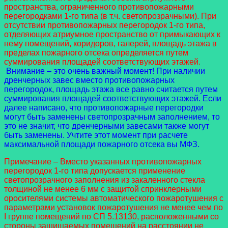
пространства, ограниченного противопожарными
перегородками 1-го типа (в т.ч. светопрозрачными). При
отсутствии противопожарных перегородок 1-го типа,
отделяющих атриумное пространство от примыкающих к
нему помещений, коридоров, галерей, площадь этажа в
пределах пожарного отсека определяется путем
суммирования площадей соответствующих этажей.
Внимание – это очень важный момент! При наличии
дренчерных завес вместо противопожарных
перегородок, площадь этажа все равно считается путем
суммирования площадей соответствующих этажей. Если
далее написано, что противопожарные перегородки
могут быть заменены светопрозрачным заполнением, то
это не значит, что дренчерными завесами также могут
быть заменены. Учтите этот момент при расчете
максимальной площади пожарного отсека вы МФЗ.
Примечание – Вместо указанных противопожарных
перегородок 1-го типа допускается применение
светопрозрачного заполнения из закаленного стекла
толщиной не менее 6 мм с защитой спринклерными
оросителями системы автоматического пожаротушения с
параметрами установок пожаротушения не менее чем по
I группе помещений по СП 5.13130, расположенными со
стороны защищаемых помещений на расстоянии не