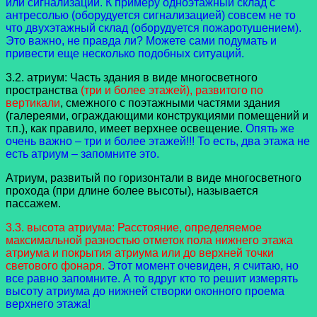
или сигнализации. К примеру одноэтажный склад с
антресолью (оборудуется сигнализацией) совсем не то
что двухэтажный склад (оборудуется пожаротушением).
Это важно, не правда ли? Можете сами подумать и
привести еще несколько подобных ситуаций.
3.2. атриум: Часть здания в виде многосветного
пространства
(три и более этажей), развитого по
вертикали
, смежного с поэтажными частями здания
(галереями, ограждающими конструкциями помещений и
т.п.), как правило, имеет верхнее освещение.
Опять же
очень важно – три и более этажей!!! То есть, два этажа не
есть атриум – запомните это.
Атриум, развитый по горизонтали в виде многосветного
прохода (при длине более высоты), называется
пассажем.
3.3. высота атриума: Расстояние, определяемое
максимальной разностью отметок пола нижнего этажа
атриума и покрытия атриума или до верхней точки
светового фонаря.
Этот момент очевиден, я считаю, но
все равно запомните. А то вдруг кто то решит измерять
высоту атриума до нижней створки оконного проема
верхнего этажа!