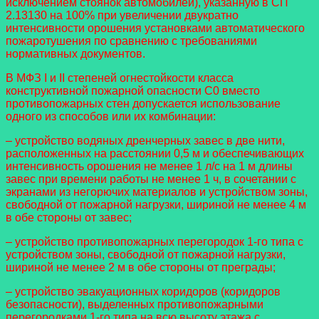
исключением стоянок автомобилей), указанную в СП
2.13130 на 100% при увеличении двукратно
интенсивности орошения установками автоматического
пожаротушения по сравнению с требованиями
нормативных документов.
В МФЗ I и II степеней огнестойкости класса
конструктивной пожарной опасности С0 вместо
противопожарных стен допускается использование
одного из способов или их комбинации:
– устройство водяных дренчерных завес в две нити,
расположенных на расстоянии 0,5 м и обеспечивающих
интенсивность орошения не менее 1 л/с на 1 м длины
завес при времени работы не менее 1 ч, в сочетании с
экранами из негорючих материалов и устройством зоны,
свободной от пожарной нагрузки, шириной не менее 4 м
в обе стороны от завес;
– устройство противопожарных перегородок 1-го типа с
устройством зоны, свободной от пожарной нагрузки,
шириной не менее 2 м в обе стороны от преграды;
– устройство эвакуационных коридоров (коридоров
безопасности), выделенных противопожарными
перегородками 1-го типа на всю высоту этажа с