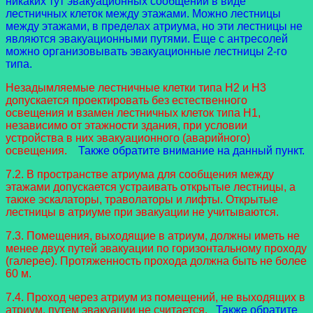
никаких тут эвакуационных сообщений в виде
лестничных клеток между этажами. Можно лестницы
между этажами, в пределах атриума, но эти лестницы не
являются эвакуационными путями. Еще с антресолей
можно организовывать эвакуационные лестницы 2-го
типа.
Незадымляемые лестничные клетки типа Н2 и Н3
допускается проектировать без естественного
освещения и взамен лестничных клеток типа Н1,
независимо от этажности здания, при условии
устройства в них эвакуационного (аварийного)
освещения.
Также обратите внимание на данный пункт.
7.2. В пространстве атриума для сообщения между
этажами допускается устраивать открытые лестницы, а
также эскалаторы, траволаторы и лифты. Открытые
лестницы в атриуме при эвакуации не учитываются.
7.3. Помещения, выходящие в атриум, должны иметь не
менее двух путей эвакуации по горизонтальному проходу
(галерее). Протяженность прохода должна быть не более
60 м.
7.4. Проход через атриум из помещений, не выходящих в
атриум, путем эвакуации не считается.
Также обратите