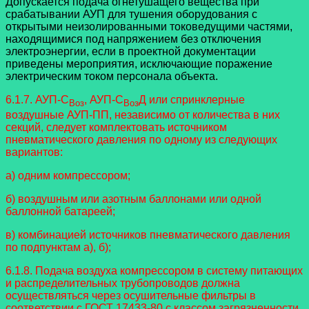
Допускается подача огнетушащего вещества при
срабатывании АУП для тушения оборудования с
открытыми неизолированными токоведущими частями,
находящимися под напряжением без отключения
электроэнергии, если в проектной документации
приведены мероприятия, исключающие поражение
электрическим током персонала объекта.
6.1.7. АУП-С
, АУП-С
Д или спринклерные
Воз
Воз
воздушные АУП-ПП, независимо от количества в них
секций, следует комплектовать источником
пневматического давления по одному из следующих
вариантов:
а) одним компрессором;
б) воздушным или азотным баллонами или одной
баллонной батареей;
в) комбинацией источников пневматического давления
по подпунктам а), б);
6.1.8. Подача воздуха компрессором в систему питающих
и распределительных трубопроводов должна
осуществляться через осушительные фильтры в
соответствии с ГОСТ 17433-80 с классом загрязненности