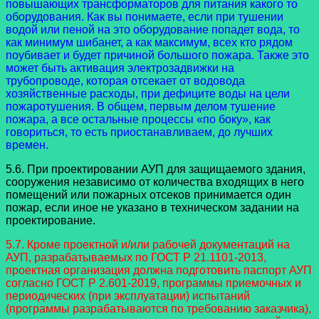
повышающих трансформаторов для питания какого то
оборудования. Как вы понимаете, если при тушении
водой или пеной на это оборудование попадет вода, то
как минимум шибанет, а как максимум, всех кто рядом
поубивает и будет причиной большого пожара. Также это
может быть активация электрозадвижки на
трубопроводе, которая отсекает от водовода
хозяйственные расходы, при дефиците воды на цели
пожаротушения. В общем, первым делом тушение
пожара, а все остальные процессы «по боку», как
говориться, то есть приостанавливаем, до лучших
времен.
5.6. При проектировании АУП для защищаемого здания,
сооружения независимо от количества входящих в него
помещений или пожарных отсеков принимается один
пожар, если иное не указано в техническом задании на
проектирование.
5.7. Кроме проектной и/или рабочей документаций на
АУП, разрабатываемых по ГОСТ Р 21.1101-2013,
проектная организация должна подготовить паспорт АУП
согласно ГОСТ Р 2.601-2019, программы приемочных и
периодических (при эксплуатации) испытаний
(программы разрабатываются по требованию заказчика),