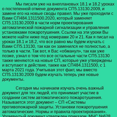
Мы писали уже на внеплановых 18.1 и 18.2 уроках
о постепенной отмене документа СП5.13130.2009, и
замене его на новые своды правил. Мы уже проходили с
Вами СП484.1311500.2020, который заменяет
СП5.13130.2009 в части норм проектирования
автоматической пожарной сигнализации и управления
установками пожаротушения. Ссылки на эти уроки Вы
можете найти ниже под номерами 20 и 21. Как я писал на
уроках 18.1 и 18.2, что все равно мы будем изучать с
Вами СП5.13130, так как он заменился не полностью, а
только в части. Так вот, я Вас «обманул», так как уже
позже, узнал о том что все остальные части СП5.13130
также меняются на новые СП, которые уже утверждены
и вступают в действие, также как СП484.1311500, с 1
марта 2021 года. Учитывая этот факт, мы вместо
СП5.13130.2009 будем изучать теперь уже новые
документы.
Сегодня мы начинаем изучать очень важный
документ для тех людей, кто принимает участие в
создании систем автоматического пожаротушения.
Называется этот документ – СП «Системы
противопожарной защиты. Установки пожаротушения
автоматические. Нормы и правила проектирования».
Упомянутый документ утвержден приказом МЧС №628