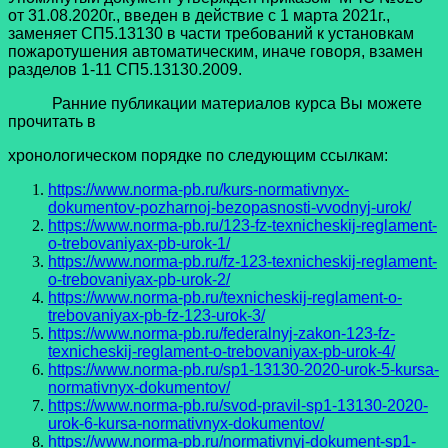
от 31.08.2020г., введен в действие с 1 марта 2021г.,
заменяет СП5.13130 в части требований к установкам
пожаротушения автоматическим, иначе говоря, взамен
разделов 1-11 СП5.13130.2009.
Ранние публикации материалов курса Вы можете
прочитать в
хронологическом порядке по следующим ссылкам:
https://www.norma-pb.ru/kurs-normativnyx-
dokumentov-pozharnoj-bezopasnosti-vvodnyj-urok/
https://www.norma-pb.ru/123-fz-texnicheskij-reglament-
o-trebovaniyax-pb-urok-1/
https://www.norma-pb.ru/fz-123-texnicheskij-reglament-
o-trebovaniyax-pb-urok-2/
https://www.norma-pb.ru/texnicheskij-reglament-o-
trebovaniyax-pb-fz-123-urok-3/
https://www.norma-pb.ru/federalnyj-zakon-123-fz-
texnicheskij-reglament-o-trebovaniyax-pb-urok-4/
https://www.norma-pb.ru/sp1-13130-2020-urok-5-kursa-
normativnyx-dokumentov/
https://www.norma-pb.ru/svod-pravil-sp1-13130-2020-
urok-6-kursa-normativnyx-dokumentov/
https://www.norma-pb.ru/normativnyj-dokument-sp1-