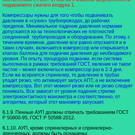
подаваемого сжатого воздуха 1.
Компрессоры нужны для того чтобы подкачивать
давление в «сухих» трубопроводах, до рабочих
пределов. Минимальное падение давления нормами
допускается из-за технологических не плотностей
соединений трубопроводов и оборудования. По этому, с
течением времени, давление все равно опускается и в
таких случаях, включается компрессор или открывается
клапан баллона для подкачки давления до необходимого
уровня. По опыту, процедура подкачки, если система
выполнена в рамках требований ГОСТ, явление не такое
частое – может включиться компрессор раз в 2-3 дня.
Если же вскроется спринклер, то давление в трубах
упадет резко, что активирует запуск АПТ, а не включение
компрессора. Вот этот момент резко или не резко следует
понимать. Все зависит от уровня падения стрелки
электроконтактного манометра и соответственно, от
алгоритма, который этот манометр запускает.
6.1.9. Пенные АУП должны отвечать требованиям ГОСТ
Р 50800-95, ГОСТ Р 50588-2012.
6.1.10. АУП, кроме спринклерных и спринклерно-
дренчерных, должны быть оснащены: