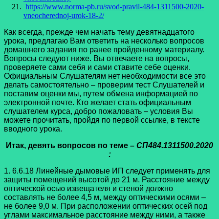
https://www.norma-pb.ru/svod-pravil-484-1311500-2020-
vneocherednoj-urok-18-2/
Как всегда, прежде чем начать тему девятнадцатого
урока, предлагаю Вам ответить на несколько вопросов
домашнего задания по ранее пройденному материалу.
Вопросы следуют ниже. Вы отвечаете на вопросы,
проверяете сами себя и сами ставите себе оценки.
Официальным Слушателям нет необходимости все это
делать самостоятельно – проверим тест Слушателей и
поставим оценки мы, путем обмена информацией по
электронной почте. Кто желает стать официальным
слушателем курса, добро пожаловать – условия Вы
можете прочитать, пройдя по первой ссылке, в тексте
вводного урока.
Итак, девять вопросов по теме
– СП484.1311500.2020
:
1. 6.6.18 Линейные дымовые ИП следует применять для
защиты помещений высотой до 21 м. Расстояние между
оптической осью извещателя и стеной должно
составлять не более 4,5 м, между оптическими осями –
не более 9,0 м. При расположении оптических осей под
углами максимальное расстояние между ними, а также