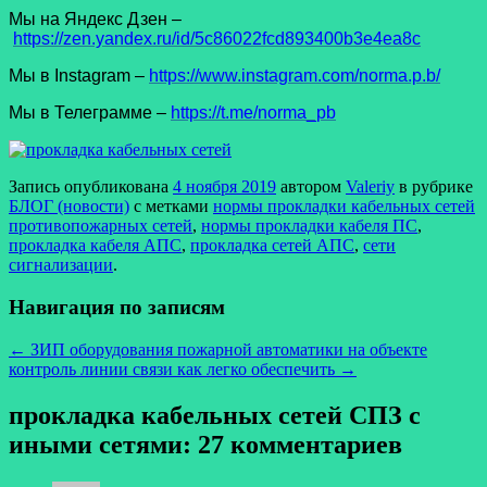
Мы на Яндекс Дзен –
https://zen.yandex.ru/id/5c86022fcd893400b3e4ea8c
Мы в Instagram –
https://www.instagram.com/norma.p.b/
Мы в Телеграмме –
https://t.me/norma_pb
Запись опубликована
4 ноября 2019
автором
Valeriy
в рубрике
БЛОГ (новости)
с метками
нормы прокладки кабельных сетей
противопожарных сетей
,
нормы прокладки кабеля ПС
,
прокладка кабеля АПС
,
прокладка сетей АПС
,
сети
сигнализации
.
Навигация по записям
←
ЗИП оборудования пожарной автоматики на объекте
контроль линии связи как легко обеспечить
→
прокладка кабельных сетей СПЗ с
иными сетями
: 27 комментариев