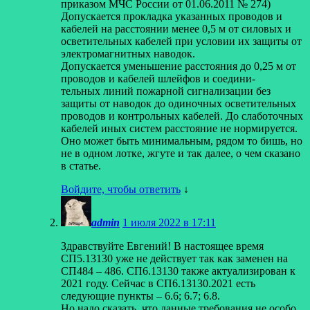
приказом МЧС России от 01.06.2011 № 274)
Допускается прокладка указанных проводов и
кабелей на расстоянии менее 0,5 м от силовых и
осветительных кабелей при условии их защиты от
электромагнитных наводок.
Допускается уменьшение расстояния до 0,25 м от
проводов и кабелей шлейфов и соедини-
тельных линий пожарной сигнализации без
защиты от наводок до одиночных осветительных
проводов и контрольных кабелей. До слаботочных
кабелей иных систем расстояние не нормируется.
Оно может быть минимальным, рядом то бишь, но
не в одном лотке, жгуте и так далее, о чем сказано
в статье.
Войдите, чтобы ответить
↓
admin
1 июля 2022 в 17:11
Здравствуйте Евгений! В настоящее время
СП5.13130 уже не действует так как заменен на
СП484 – 486. СП6.13130 также актуализирован к
2021 году. Сейчас в СП6.13130.2021 есть
следующие пункты – 6.6; 6.7; 6.8.
Но надо сказать, что данные требования не особо