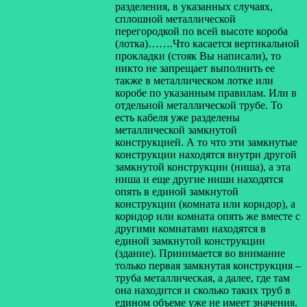
разделения, в указанных случаях,
сплошной металлической
перегородкой по всей высоте короба
(лотка)…….Что касается вертикальной
прокладки (стояк Вы написали), то
никто не запрещает выполнить ее
также в металлическом лотке или
коробе по указанным правилам. Или в
отдельной металлической трубе. То
есть кабеля уже разделены
металлической замкнутой
конструкцией. А то что эти замкнутые
конструкции находятся внутри другой
замкнутой конструкции (ниша), а эта
ниша и еще другие ниши находятся
опять в единой замкнутой
конструкции (комната или коридор), а
коридор или комната опять же вместе с
другими комнатами находятся в
единой замкнутой конструкции
(здание). Принимается во внимание
только первая замкнутая конструкция –
труба металлическая, а далее, где там
она находится и сколько таких труб в
едином объеме уже не имеет значения.