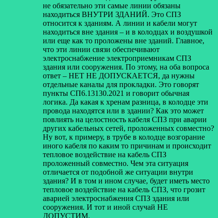
не обязательно эти самые линии обязаны
находиться ВНУТРИ ЗДАНИЙ. Это СПЗ
относится к зданиям. А линии и кабели могут
находиться вне здания – и в колодцах и воздушкой
или еще как то проложены вне зданий. Главное,
что эти линии связи обеспечивают
электроснабжение электроприемникам СПЗ
здания или сооружения. По этому, на оба вопроса
ответ – НЕТ НЕ ДОПУСКАЕТСЯ, да нужны
отдельные каналы для прокладки. Это говорят
пункты СП6.13130.2021 и говорит обычная
логика. Да какая к хренам разница, в колодце эти
провода находятся или в здании? Как это может
повлиять на целостность кабеля СПЗ при аварии
других кабельных сетей, проложенных совместно?
Ну вот, к примеру, в трубе в колодце возгорание
иного кабеля по каким то причинам и происходит
тепловое воздействие на кабель СПЗ
проложенный совместно. Чем эта ситуация
отличается от подобной же ситуации внутри
здания? И в том и ином случае, будет иметь место
тепловое воздействие на кабель СПЗ, что грозит
аварией электроснабжения СПЗ здания или
сооружения. И тот и иной случай НЕ
ДОПУСТИМ.