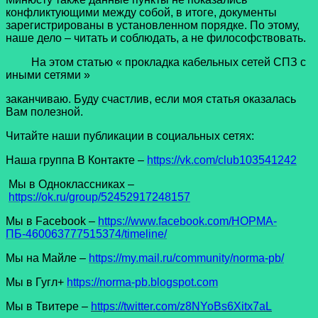
конфликтующими между собой, в итоге, документы
зарегистрированы в установленном порядке. По этому,
наше дело – читать и соблюдать, а не философствовать.
На этом статью « прокладка кабельных сетей СПЗ с
иными сетями »
заканчиваю. Буду счастлив, если моя статья оказалась
Вам полезной.
Читайте наши публикации в социальных сетях:
Наша группа В Контакте –
https://vk.com/club103541242
Мы в Одноклассниках –
https://ok.ru/group/52452917248157
Мы в Facеbook –
https://www.facebook.com/НОРМА-
ПБ-460063777515374/timeline/
Мы на Майле –
https://my.mail.ru/community/norma-pb/
Мы в Гугл+
https://norma-pb.blogspot.com
Мы в Твитере –
https://twitter.com/z8NYoBs6Xitx7aL