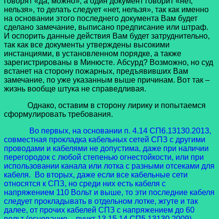
говорят «да, можно», а один документ говорит «нет,
нельзя», то делать следует «нет, нельзя», так как именно
на основании этого последнего документа Вам будет
сделано замечание, выписано предписание или штраф.
И оспорить данные действия Вам будет затруднительно,
так как все документы утверждены высокими
инстанциями, в установленном порядке, а также
зарегистрированы в Минюсте. Абсурд? Возможно, но суд
встанет на сторону пожарных, предъявивших Вам
замечание, по уже указанным выше причинам. Вот так –
жизнь вообще штука не справедливая.
Однако, оставим в сторону лирику и попытаемся
сформулировать требования.
Во первых, на основании п. 4.14 СП6.13130.2013,
совместная прокладка кабельных сетей СПЗ с другими
проводами и кабелями не допустима, даже при наличии
перегородок с любой степенью огнестойкости, или при
использовании канала или лотка с разными отсеками для
кабеля. Во вторых, даже если все кабельные сети
относятся к СПЗ, но среди них есть кабеля с
напряжением 110 Вольт и выше, то эти последние кабеля
следует прокладывать в отдельном лотке, жгуте и так
далее, от прочих кабелей СПЗ с напряжением до 60
вольт (основание – пункт 13.15.14 СП5.13130.2009).