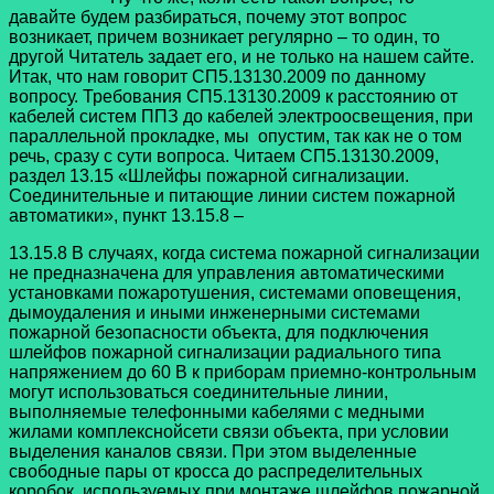
давайте будем разбираться, почему этот вопрос
возникает, причем возникает регулярно – то один, то
другой Читатель задает его, и не только на нашем сайте.
Итак, что нам говорит СП5.13130.2009 по данному
вопросу. Требования СП5.13130.2009 к расстоянию от
кабелей систем ППЗ до кабелей электроосвещения, при
параллельной прокладке, мы опустим, так как не о том
речь, сразу с сути вопроса. Читаем СП5.13130.2009,
раздел 13.15 «Шлейфы пожарной сигнализации.
Соединительные и питающие линии систем пожарной
автоматики», пункт 13.15.8 –
13.15.8 В случаях, когда система пожарной сигнализации
не предназначена для управления автоматическими
установками пожаротушения, системами оповещения,
дымоудаления и иными инженерными системами
пожарной безопасности объекта, для подключения
шлейфов пожарной сигнализации радиального типа
напряжением до 60 В к приборам приемно-контрольным
могут использоваться соединительные линии,
выполняемые телефонными кабелями с медными
жилами комплекснойсети связи объекта, при условии
выделения каналов связи. При этом выделенные
свободные пары от кросса до распределительных
коробок, используемых при монтаже шлейфов пожарной