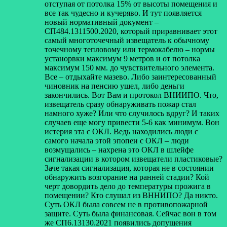
отступая от потолка 15% от высоты помещения и
все так чудесно и кучеряво. И тут появляется
новый нормативный документ –
СП484.1311500.2020, который приравнивает этот
самый многоточечный извещатель к обычному
точечному тепловому или термокабелю – нормы
устанорвки максимум 9 метров и от потолка
максимум 150 мм. до чувствительного элемента.
Все – отдыхайте мазево. Либо заинтересованный
чиновник на пенсию ушел, либо деньги
закончились. Вот Вам и протокол ВНИИПО. Что,
извещатель сразу обнаруживать пожар стал
намного хуже? Или что случилось вдруг? И таких
случаев еще могу привести 5-6 как минимум. Вон
истерия эта с ОКЛ. Ведь находились люди с
самого начала этой эпопеи с ОКЛ – люди
возмущались – нахрена это ОКЛ в шлейфе
сигнализации в котором извещатели пластиковые?
Заче такая сигнализация, которая не в состоянии
обнаружить возгорание на ранней стадии? Кой
черт довордить дело до температуры прожига в
помещении? Кто слушал из ВННИПО? Да никто.
Суть ОКЛ была совсем не в противопожарной
защите. Суть была финансовая. Сейчас вон в том
же СП6.13130.2021 появились допущения