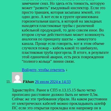
замечание снял. Но здесь есть тонкость, которую
может “развить” въедливый инспектор. Если это
просто траншея, которая засыпана землей, это
одно дело. А вот если в грунте организована
горизонтальная шахта, в которой на закладных
находятся пластиковые трубы с различной
кабельной продукцией, то дело совсем иное. Во
втором случае действительно может возникнуть
аналогия по принципу шахты – замкнутого
канала. Проще если говорить, вот в этом объеме
случился пожар – кабель какой то шибануло,
пластиковая труба прогорела. В итоге, в результате
этой единичной аварии, есть риск повреждения
“полного кольца” линии связи.
Войдите, чтобы ответить
↓
Fkhan
26 июля 2024 в 14:33
Здравствуйте. Ранее в СП5 п.13.15.15 было четко
прописано расстояние должно быть не менее 0,5м.
Сейчас же эти требования убрали. На каком расстоянии
от электрических кабелей можно прокладывать шлейф
ПС если это открытая прокладка или например он в