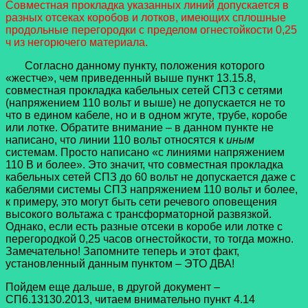
Совместная прокладка указанных линий допускается в
разных отсеках коробов и лотков, имеющих сплошные
продольные перегородки с пределом огнестойкости 0,25
ч из негорючего материала.
Согласно данному пункту, положения которого
«жестче», чем приведенный выше пункт 13.15.8,
совместная прокладка кабельных сетей СПЗ с сетями
(напряжением 110 вольт и выше) не допускается не то
что в едином кабеле, но и в одном жгуте, трубе, коробе
или лотке. Обратите внимание – в данном пункте не
написано, что линии 110 вольт относятся к
иным
системам. Просто написано «с линиями напряжением
110 В и более». Это значит, что совместная прокладка
кабельных сетей СПЗ до 60 вольт не допускается даже с
кабелями системы СПЗ напряжением 110 вольт и более,
к примеру, это могут быть сети речевого оповещения
высокого вольтажа с трансформаторной развязкой.
Однако, если есть разные отсеки в коробе или лотке с
перегородкой 0,25 часов огнестойкости, то тогда можно.
Замечательно! Запомните теперь и этот факт,
установленный данным пунктом – ЭТО ДВА!
Пойдем еще дальше, в другой документ –
СП6.13130.2013, читаем внимательно пункт 4.14