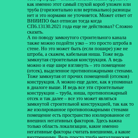
как именно этот самый глухой короб уложен или
труба (горизонтально или вертикально) разницы
нет и это нормами не уточняется. Может ответ от
ВНИИПО был отписан тогда когда
СП6.13130.2021 года еще не действовал? Сложно
сказать.
А по поводу замкнутого строительного канала
также можно подойти узко – это просто штроба в
стене. Но это может быть (если пошире) уже не
штроба, а скажем, кабельная ниша. Тоже ведь
замкнутая строительная конструкция. А ведь
можно и еще шире взглянуть – это помещение
(отсек), выделенное противопожарными стенами.
Тоже замкнутая от прочих помещений (отсеков)
конструкция. А можно еще далее, как я упоминал
в диалоге выше. И ведь все эти строительные
конструкции – труба, ниша, противопожарный
отсек и так далее – все это может являться
замкнутой строительной конструкцией, так как то
же изолированное противопожарными стенами
помещение есть пространство изолированное от
внешних негативных факторов. Здесь важна
только область локализации, какие именно
негативные факторы считать внешними, а какие
внутренними. Ведь просто труба металлическая