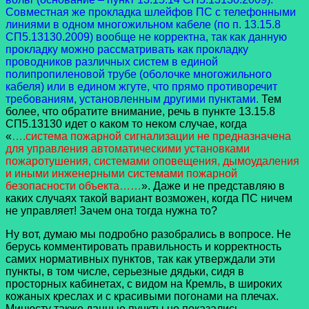
Совместная же прокладка шлейфов ПС с телефонными
линиями в одном многожильном кабеле (по п. 13.15.8
СП5.13130.2009) вообще не корректна, так как данную
прокладку можно рассматривать как прокладку
проводников различных систем в единой
полипропиленовой трубе (оболочке многожильного
кабеля) или в едином жгуте, что прямо противоречит
требованиям, установленным другими пунктами.
Тем
более, что обратите внимание, речь в пункте 13.15.8
СП5.13130 идет о каком то неком случае, когда
«
….система пожарной сигнализации не предназначена
для управления автоматическими установками
пожаротушения, системами оповещения, дымоудаления
и иными инженерными системами пожарной
безопасности объекта……
». Даже и не представляю в
каких случаях такой вариант возможен, когда ПС ничем
не управляет! Зачем она тогда нужна то?
Ну вот, думаю мы подробно разобрались в вопросе. Не
берусь комментировать правильность и корректность
самих нормативных пунктов, так как утверждали эти
пункты, в том числе, серьезные дядьки, сидя в
просторных кабинетах, с видом на Кремль, в широких
кожаных креслах и с красивыми погонами на плечах.
Минюсту также данные пункты не показались