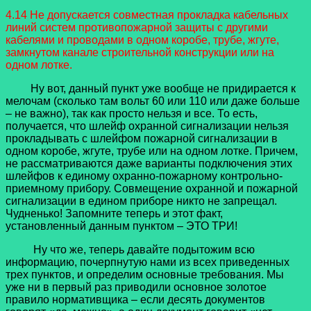
4.14 Не допускается совместная прокладка кабельных
линий систем противопожарной защиты с другими
кабелями и проводами в одном коробе, трубе, жгуте,
замкнутом канале строительной конструкции или на
одном лотке.
Ну вот, данный пункт уже вообще не придирается к
мелочам (сколько там вольт 60 или 110 или даже больше
– не важно), так как просто нельзя и все. То есть,
получается, что шлейф охранной сигнализации нельзя
прокладывать с шлейфом пожарной сигнализации в
одном коробе, жгуте, трубе или на одном лотке. Причем,
не рассматриваются даже варианты подключения этих
шлейфов к единому охранно-пожарному контрольно-
приемному прибору. Совмещение охранной и пожарной
сигнализации в едином приборе никто не запрещал.
Чудненько! Запомните теперь и этот факт,
установленный данным пунктом – ЭТО ТРИ!
Ну что же, теперь давайте подытожим всю
информацию, почерпнутую нами из всех приведенных
трех пунктов, и определим основные требования. Мы
уже ни в первый раз приводили основное золотое
правило нормативщика – если десять документов