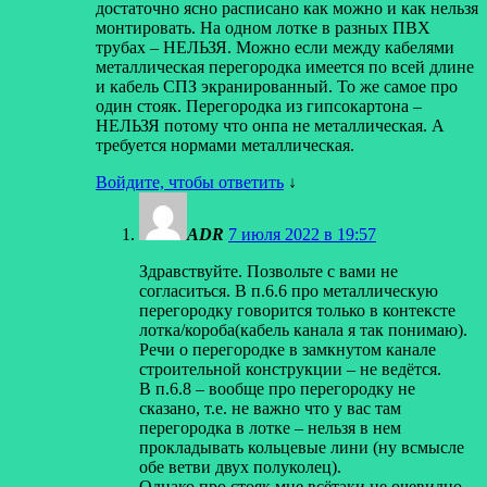
достаточно ясно расписано как можно и как нельзя
монтировать. На одном лотке в разных ПВХ
трубах – НЕЛЬЗЯ. Можно если между кабелями
металлическая перегородка имеется по всей длине
и кабель СПЗ экранированный. То же самое про
один стояк. Перегородка из гипсокартона –
НЕЛЬЗЯ потому что онпа не металлическая. А
требуется нормами металлическая.
Войдите, чтобы ответить
↓
ADR
7 июля 2022 в 19:57
Здравствуйте. Позвольте с вами не
согласиться. В п.6.6 про металлическую
перегородку говорится только в контексте
лотка/короба(кабель канала я так понимаю).
Речи о перегородке в замкнутом канале
строительной конструкции – не ведётся.
В п.6.8 – вообще про перегородку не
сказано, т.е. не важно что у вас там
перегородка в лотке – нельзя в нем
прокладывать кольцевые лини (ну всмысле
обе ветви двух полуколец).
Однако про стояк мне всётаки не очевидно.