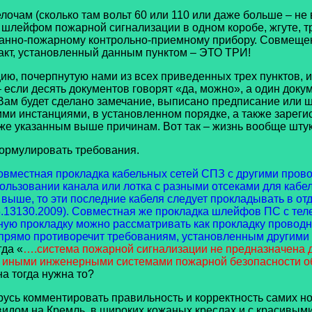
м (сколько там вольт 60 или 110 или даже больше – не важн
 шлейфом пожарной сигнализации в одном коробе, жгуте, т
анно-пожарному контрольно-приемному прибору. Совмещен
факт, установленный данным пунктом – ЭТО ТРИ!
 почерпнутую нами из всех приведенных трех пунктов, и
ли десять документов говорят «да, можно», а один документ
 Вам будет сделано замечание, выписано предписание или 
ими инстанциями, в установленном порядке, а также зареги
же указанным выше причинам. Вот так – жизнь вообще штук
рмулировать требования.
овместная прокладка кабельных сетей СПЗ с другими прово
ользовании канала или лотка с разными отсеками для кабел
выше, то эти последние кабеля следует прокладывать в отде
П5.13130.2009). Совместная же прокладка шлейфов ПС с те
анную прокладку можно рассматривать как прокладку прово
о прямо противоречит требованиям, установленным другими
гда «
….система пожарной сигнализации не предназначена 
и иными инженерными системами пожарной безопасности
а тогда нужна то?
усь комментировать правильность и корректность самих нор
 видом на Кремль, в широких кожаных креслах и с красивым