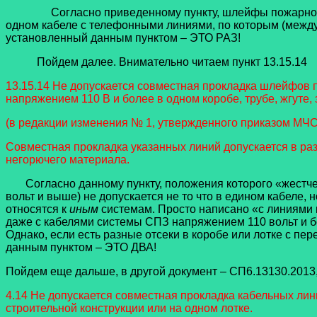
Согласно приведенному пункту, шлейфы пожарной сигна
одном кабеле с телефонными линиями, по которым (межд
установленный данным пунктом – ЭТО РАЗ!
Пойдем далее. Внимательно читаем пункт 13.15.14
13.15.14 Не допускается совместная прокладка шлейфов 
напряжением 110 В и более в одном коробе, трубе, жгуте,
(в редакции изменения № 1, утвержденного приказом МЧС 
Совместная прокладка указанных линий допускается в раз
негорючего материала.
Согласно данному пункту, положения которого «жестче»,
вольт и выше) не допускается не то что в едином кабеле, н
относятся к
иным
системам. Просто написано «с линиями н
даже с кабелями системы СПЗ напряжением 110 вольт и бо
Однако, если есть разные отсеки в коробе или лотке с пер
данным пунктом – ЭТО ДВА!
Пойдем еще дальше, в другой документ – СП6.13130.2013,
4.14 Не допускается совместная прокладка кабельных лин
строительной конструкции или на одном лотке.