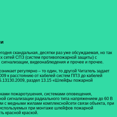
ми
егодня скандальная, десятки раз уже обсуждаемая, но так
ых сетей СПЗ (систем противопожарной защиты) с
 сигнализации, видеонаблюдения и прочее и прочее.
кает регулярно – то один, то другой Читатель задает
2009 к расстоянию от кабелей систем ППЗ до кабелей
СП5.13130.2009, раздел 13.15 «Шлейфы пожарной
овками пожаротушения, системами оповещения,
ой сигнализации радиального типа напряжением до 60 В
и с медными жилами комплекснойсети связи объекта, при
, используемых при монтаже шлейфов пожарной
ть красной краской.