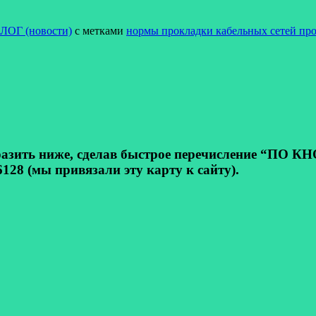
ЛОГ (новости)
с метками
нормы прокладки кабельных сетей пр
ь ниже, сделав быстрое перечисление “ПО КНОП
128 (мы привязали эту карту к сайту).