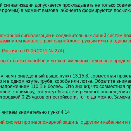
лизации допускается прокладывать не только совместн
у прочим) в момент вызова абонента формируются посылки
пожарной сигнализации и соединительных линий систем по
 замкнутом канале строительной конструкции или на одном л
России от 01.06.2011 № 274)
ных отсеках коробов и лотков, имеющих сплошные продольн
 чем приведенный выше пункт 13.15.8, совместная прокла
о и в одном жгуте, трубе, коробе или лотке. Обратите внима
апряжением 110 В и более». Это значит, что совместная пр
лее, к примеру, это могут быть сети речевого оповещения
егородкой 0,25 часов огнестойкости, то тогда можно. Замеч
 читаем внимательно пункт 4.14
ий систем противопожарной защиты с другими кабелями и п