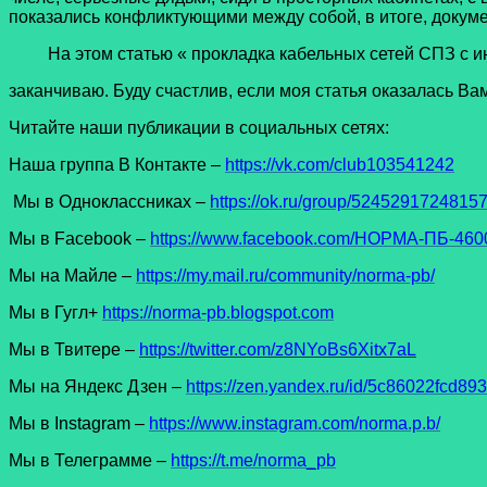
показались конфликтующими между собой, в итоге, докуме
На этом статью « прокладка кабельных сетей СПЗ с и
заканчиваю. Буду счастлив, если моя статья оказалась Ва
Читайте наши публикации в социальных сетях:
Наша группа В Контакте –
https://vk.com/club103541242
Мы в Одноклассниках –
https://ok.ru/group/5245291724815
Мы в Facеbook –
https://www.facebook.com/НОРМА-ПБ-4600
Мы на Майле –
https://my.mail.ru/community/norma-pb/
Мы в Гугл+
https://norma-pb.blogspot.com
Мы в Твитере –
https://twitter.com/z8NYoBs6Xitx7aL
Мы на Яндекс Дзен –
https://zen.yandex.ru/id/5c86022fcd8
Мы в Instagram –
https://www.instagram.com/norma.p.b/
Мы в Телеграмме –
https://t.me/norma_pb