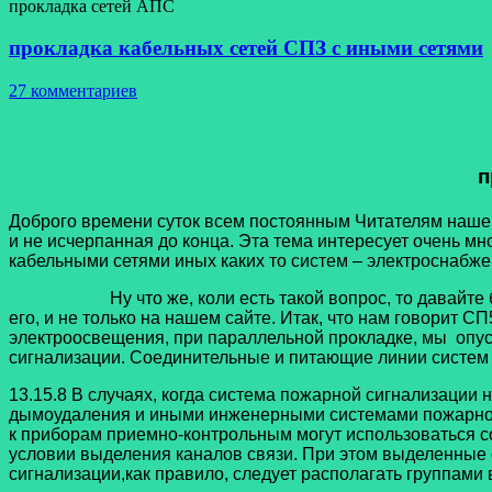
прокладка сетей АПС
прокладка кабельных сетей СПЗ с иными сетями
27 комментариев
п
Доброго времени суток всем постоянным Читателям нашего 
и не исчерпанная до конца. Эта тема интересует очень м
кабельными сетями иных каких то систем – электроснабже
Ну что же, коли есть такой вопрос, то давайте будем р
его, и не только на нашем сайте. Итак, что нам говорит 
электроосвещения, при параллельной прокладке, мы опуст
сигнализации. Соединительные и питающие линии систем п
13.15.8 В случаях, когда система пожарной сигнализаци
дымоудаления и иными инженерными системами пожарной 
к приборам приемно-контрольным могут использоваться 
условии выделения каналов связи. При этом выделенные
сигнализации,как правило, следует располагать группами