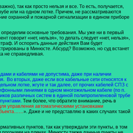
о), так как просто нельзя и все. То есть, получается,
рубе или на одном лотке. Причем, не рассматриваются
ие охранной и пожарной сигнализации в едином приборе
 определим основные требования. Мы уже ни в первый
 говорит «нет, нельзя», то делать следует «нет, нельзя»,
штраф. И оспорить данные действия Вам будет
стрированы в Минюсте. Абсурд? Возможно, но суд встанет
а не справедливая.
дами и кабелями не допустима, даже при наличии
я. Во вторых, даже если все кабельные сети относятся к
льном лотке, жгуте и так далее, от прочих кабелей СПЗ с
лефонными линиями в одном многожильном кабеле (по п.
дников различных систем в единой полипропиленовой трубе
 пунктами.
Тем более, что обратите внимание, речь в
для управления автоматическими установками
 объекта……
». Даже и не представляю в каких случаях такой
мативных пунктов, так как утверждали эти пункты, в том
и погонами на плечах. Минюсту также данные пункты не