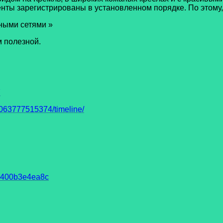
нты зарегистрированы в установленном порядке. По этому, 
ными сетями »
м полезной.
7
63777515374/timeline/
93400b3e4ea8c