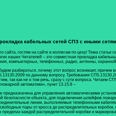
рокладка кабельных сетей СПЗ с иными сетя
сайта, гостям на сайте и коллегам по цеху! Тема статьи с
ногих наших Читателей – это совместная прокладка кабельн
ния, компьютерных, телефонных, радио, антенны, охранной
азбираться, почему этот вопрос возникает, причем возни
СП5.13130.2009 по данному вопросу. Требования СП5.13130.
им, так как не о том речь, сразу с сути вопроса. Читаем 
ожарной автоматики», пункт 13.15.8 –
и не предназначена для управления автоматическими устан
безопасности объекта, для подключения шлейфов пожарн
соединительные линии, выполняемые телефонными кабелям
 свободные пары от кросса до распределительных коробок
 в пределах каждой распределительной коробки и маркирова