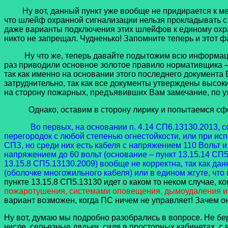
Ну вот, данный пункт уже вообще не придирается к мелоча
что шлейф охранной сигнализации нельзя прокладывать с
даже варианты подключения этих шлейфов к единому охр
никто не запрещал. Чудненько! Запомните теперь и этот 
Ну что же, теперь давайте подытожим всю информацию,
раз приводили основное золотое правило нормативщика – ес
так как именно на основании этого последнего документа
затруднительно, так как все документы утверждены высок
на сторону пожарных, предъявивших Вам замечание, по у
Однако, оставим в сторону лирику и попытаемся сфо
Во первых, на основании п. 4.14 СП6.13130.2013, с
перегородок с любой степенью огнестойкости, или при исп
СПЗ, но среди них есть кабеля с напряжением 110 Вольт и 
напряжением до 60 вольт (основание – пункт 13.15.14 С
13.15.8 СП5.13130.2009) вообще не корректна, так как д
(оболочке многожильного кабеля) или в едином жгуте, чт
пункте 13.15.8 СП5.13130 идет о каком то неком случае, ко
пожаротушения, системами оповещения, дымоудаления 
вариант возможен, когда ПС ничем не управляет! Зачем он
Ну вот, думаю мы подробно разобрались в вопросе. Не бер
числе, серьезные дядьки, сидя в просторных кабинетах, с