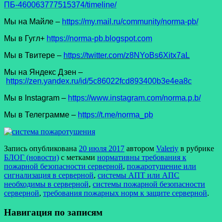
ПБ-460063777515374/timeline/
Мы на Майле –
https://my.mail.ru/community/norma-pb/
Мы в Гугл+
https://norma-pb.blogspot.com
Мы в Твитере –
https://twitter.com/z8NYoBs6Xitx7aL
Мы на Яндекс Дзен –
https://zen.yandex.ru/id/5c86022fcd893400b3e4ea8c
Мы в Instagram –
https://www.instagram.com/norma.p.b/
Мы в Телеграмме –
https://t.me/norma_pb
Запись опубликована
20 июля 2017
автором
Valeriy
в рубрике
БЛОГ (новости)
с метками
нормативны требования к
пожарной безопасности серверной
,
пожаротушение или
сигнализация в серверной
,
системы АПТ или АПС
необходимы в серверной
,
системы пожарной безопасности
серверной
,
требования пожарных норм к защите серверной
.
Навигация по записям