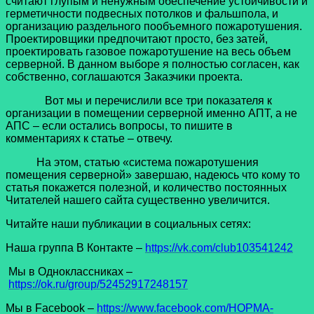
считают глупым и ненужным обеспечение устойчивости и
герметичности подвесных потолков и фальшпола, и
организацию раздельного пообъемного пожаротушения.
Проектировщики предпочитают просто, без затей,
проектировать газовое пожаротушение на весь объем
серверной. В данном выборе я полностью согласен, как
собственно, соглашаются Заказчики проекта.
Вот мы и перечислили все три показателя к
организации в помещении серверной именно АПТ, а не
АПС – если остались вопросы, то пишите в
комментариях к статье – отвечу.
На этом, статью «система пожаротушения
помещения серверной» завершаю, надеюсь что кому то
статья покажется полезной, и количество постоянных
Читателей нашего сайта существенно увеличится.
Читайте наши публикации в социальных сетях:
Наша группа В Контакте –
https://vk.com/club103541242
Мы в Одноклассниках –
https://ok.ru/group/52452917248157
Мы в Facеbook –
https://www.facebook.com/НОРМА-