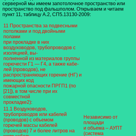
серверной мы имеем запотолочное пространство или
пространство под фальшполом. Открываем и читаем
пункт 11, таблицу А.2, СП5.13130-2009:
11 Пространства за подвесными
потолками и под двойными
полами
при прокладке в них
воздуховодов, трубопроводов с
изоляцией, вы-
полненной из материалов группы
горючести Г1 — Г4, а также кабе-
лей (проводов), не
распространяющих горение (НГ) и
имеющих код
пожарной опасности ПРГП1 (по
[21]), в том числе при их
совместной
прокладке2):
11.1 Воздуховодов,
трубопроводов или кабелей
Независимо от
(проводов) с объемом
площади
горючей массы кабелей
и объема – АУПТ
(проводов) 7 и более литров на
(система