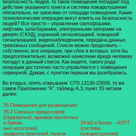
безопасность людей, то такое помещение попадает под
действие указанного пункта и система пожаротушения
обязательна, не зависимо от площади помещения. Какие
технологические операции могут влиять на безопасность
людей? Все просто – управление светофорами,
лифтами, шлагбаумами, электронными запорами на
дверях (СКУД), охранной сигнализацией, пожарной
сигнализацией, видеонаблюдением, передача данных
тревожных сообщений. Список можно продолжить –
собственно, все операции, при сбое в которых, хотя бы
предположительно, возможно нанесение вреда человеку
попадут в данный список. Как видите, такого рода
операции достаточно часто управляются с помещения
серверной. Думаю, с пунктом первым мы разобрались.
Во вторых, опять открываем СП5.13130-23009, то же
самое Приложение “А”, таблицу А.3, пункт 35 читаем
далее:
35 Помещения для размещения:
35.2 Связных процессоров
(серверные), архивов магнитных
и бумаж-
24 м2 и более – АУПТ
ных носителей,
(система
графопостроителей, печати
пожаротушения)