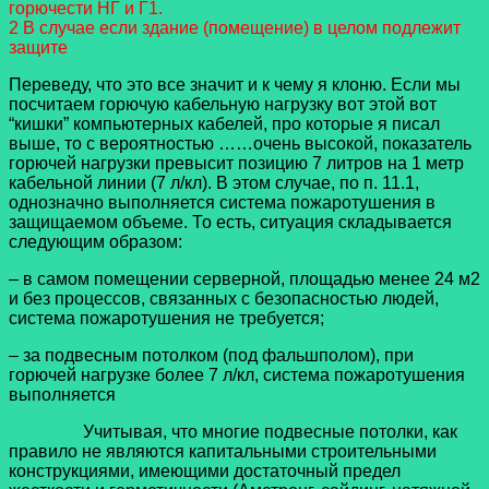
горючести НГ и Г1.
2 В случае если здание (помещение) в целом подлежит
защите
Переведу, что это все значит и к чему я клоню. Если мы
посчитаем горючую кабельную нагрузку вот этой вот
“кишки” компьютерных кабелей, про которые я писал
выше, то с вероятностью ……очень высокой, показатель
горючей нагрузки превысит позицию 7 литров на 1 метр
кабельной линии (7 л/кл). В этом случае, по п. 11.1,
однозначно выполняется система пожаротушения в
защищаемом объеме. То есть, ситуация складывается
следующим образом:
– в самом помещении серверной, площадью менее 24 м2
и без процессов, связанных с безопасностью людей,
система пожаротушения не требуется;
– за подвесным потолком (под фальшполом), при
горючей нагрузке более 7 л/кл, система пожаротушения
выполняется
Учитывая, что многие подвесные потолки, как
правило не являются капитальными строительными
конструкциями, имеющими достаточный предел