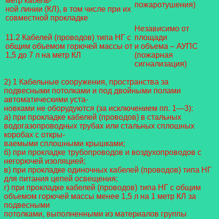
метр кабель-
пожаротушения)
ной линии (КЛ), в том числе при их
совместной прокладке
Независимо от
11.2 Кабелей (проводов) типа НГ с
площади
общим объемом горючей массы от
и объема – АУПС
1,5 до 7 л на метр КЛ
(пожарная
сигнализация)
2) 1 Кабельные сооружения, пространства за
подвесными потолками и под двойными полами
автоматическими уста-
новками не оборудуются (за исключением пп. 1—3):
а) при прокладке кабелей (проводов) в стальных
водогазопроводных трубах или стальных сплошных
коробах с откры-
ваемыми сплошными крышками;
б) при прокладке трубопроводов и воздухопроводов с
негорючей изоляцией;
в) при прокладке одиночных кабелей (проводов) типа НГ
для питания цепей освещения;
г) при прокладке кабелей (проводов) типа НГ с общим
объемом горючей массы менее 1,5 л на 1 метр КЛ за
подвесными
потолками, выполненными из материалов группы