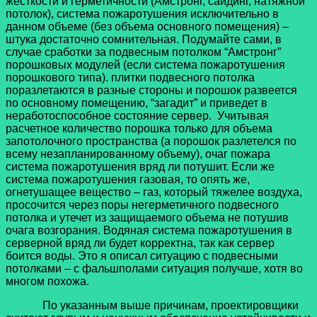
жесткости и герметичности (Амстронг, сайдинг, натяжной
потолок), система пожаротушения исключительно в
данном объеме (без объема основного помещения) –
штука достаточно сомнительная. Подумайте сами, в
случае сработки за подвесным потолком “Амстронг”
порошковых модулей (если система пожаротушения
порошкового типа). плитки подвесного потолка
поразлетаются в разные стороны и порошок развеется
по основному помещению, “загадит” и приведет в
неработоспособное состояние сервер. Учитывая
расчетное количество порошка только для объема
запотолочного пространства (а порошок разлетелся по
всему незапланированному объему), очаг пожара
система пожаротушения вряд ли потушит. Если же
система пожаротушения газовая, то опять же,
огнетушащее вещество – газ, который тяжелее воздуха,
просочится через поры негерметичного подвесного
потолка и утечет из защищаемого объема не потушив
очага возгорания. Водяная система пожаротушения в
серверной вряд ли будет корректна, так как сервер
боится воды. Это я описал ситуацию с подвесными
потолками – с фальшполами ситуация получше, хотя во
многом похожа.
По указанным выше причинам, проектировщики