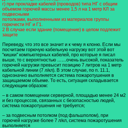
г) при прокладке кабелей (проводов) типа НГ с общим
объемом горючей массы менее 1,5 л на 1 метр КЛ за
подвесными
потолками, выполненными из материалов группы
горючести НГ и Г1.
2 В случае если здание (помещение) в целом подлежит
защите
Переведу, что это все значит и к чему я клоню. Если мы
посчитаем горючую кабельную нагрузку вот этой вот
“кишки” компьютерных кабелей, про которые я писал
выше, то с вероятностью ……очень высокой, показатель
горючей нагрузки превысит позицию 7 литров на 1 метр
кабельной линии (7 л/кл). В этом случае, по п. 11.1,
однозначно выполняется система пожаротушения в
защищаемом объеме. То есть, ситуация складывается
следующим образом:
– в самом помещении серверной, площадью менее 24 м2
и без процессов, связанных с безопасностью людей,
система пожаротушения не требуется;
– за подвесным потолком (под фальшполом), при
горючей нагрузке более 7 л/кл, система пожаротушения
выполняется