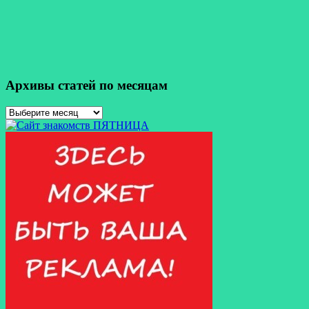
Архивы статей по месяцам
Архивы
статей
по
месяцам