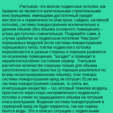
Учитывая, что многие подвесные потолки, как
правило не являются капитальными строительными
конструкциями, имеющими достаточный предел
жесткости и герметичности (Амстронг, сайдинг, натяжной
потолок), система пожаротушения исключительно в
данном объеме (без объема основного помещения) –
штука достаточно сомнительная. Подумайте сами, в
случае сработки за подвесным потолком “Амстронг”
порошковых модулей (если система пожаротушения
порошкового типа). плитки подвесного потолка
поразлетаются в разные стороны и порошок развеется
по основному помещению, “загадит” и приведет в
неработоспособное состояние сервер. Учитывая
расчетное количество порошка только для объема
запотолочного пространства (а порошок разлетелся по
всему незапланированному объему), очаг пожара
система пожаротушения вряд ли потушит. Если же
система пожаротушения газовая, то опять же,
огнетушащее вещество – газ, который тяжелее воздуха,
просочится через поры негерметичного подвесного
потолка и утечет из защищаемого объема не потушив
очага возгорания. Водяная система пожаротушения в
серверной вряд ли будет корректна, так как сервер
боится воды. Это я описал ситуацию с подвесными