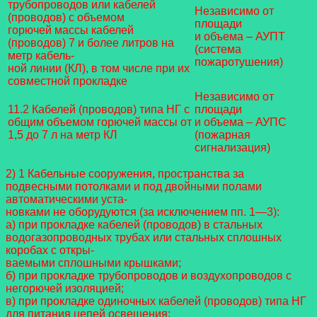
трубопроводов или кабелей
Независимо от
(проводов) с объемом
площади
горючей массы кабелей
и объема – АУПТ
(проводов) 7 и более литров на
(система
метр кабель-
пожаротушения)
ной линии (КЛ), в том числе при их
совместной прокладке
Независимо от
11.2 Кабелей (проводов) типа НГ с
площади
общим объемом горючей массы от
и объема – АУПС
1,5 до 7 л на метр КЛ
(пожарная
сигнализация)
2) 1 Кабельные сооружения, пространства за
подвесными потолками и под двойными полами
автоматическими уста-
новками не оборудуются (за исключением пп. 1—3):
а) при прокладке кабелей (проводов) в стальных
водогазопроводных трубах или стальных сплошных
коробах с откры-
ваемыми сплошными крышками;
б) при прокладке трубопроводов и воздухопроводов с
негорючей изоляцией;
в) при прокладке одиночных кабелей (проводов) типа НГ
для питания цепей освещения;