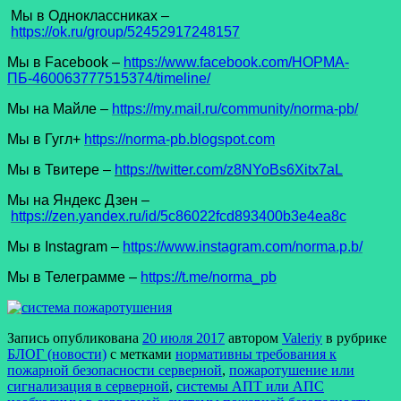
Мы в Одноклассниках –
https://ok.ru/group/52452917248157
Мы в Facеbook –
https://www.facebook.com/НОРМА-
ПБ-460063777515374/timeline/
Мы на Майле –
https://my.mail.ru/community/norma-pb/
Мы в Гугл+
https://norma-pb.blogspot.com
Мы в Твитере –
https://twitter.com/z8NYoBs6Xitx7aL
Мы на Яндекс Дзен –
https://zen.yandex.ru/id/5c86022fcd893400b3e4ea8c
Мы в Instagram –
https://www.instagram.com/norma.p.b/
Мы в Телеграмме –
https://t.me/norma_pb
Запись опубликована
20 июля 2017
автором
Valeriy
в рубрике
БЛОГ (новости)
с метками
нормативны требования к
пожарной безопасности серверной
,
пожаротушение или
сигнализация в серверной
,
системы АПТ или АПС