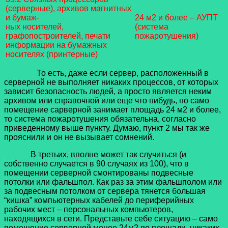
(серверные), архивов магнитных
и бумаж-
24 м2 и более – АУПТ
ных носителей,
(система
графопостроителей, печати
пожаротушения)
информации на бумажных
носителях (принтерные)
То есть, даже если сервер, расположенный в
серверной не выполняет никаких процессов, от которых
зависит безопасность людей, а просто является неким
архивом или справочной или еще что нибудь, но само
помещение сарверной занимает площадь 24 м2 и более,
то система пожаротушения обязательна, согласно
приведенному выше пункту. Думаю, пункт 2 мы так же
прояснили и он не вызывает сомнений.
В третьих, вполне может так случиться (и
собственно случается в 90 случаях из 100), что в
помещении серверной смонтированы подвесные
потолки или фальшпол. Как раз за этим фальшполом или
за подвесным потолком от сервера тянется большая
“кишка” компьютерных кабелей до периферийных
рабочих мест – персональных компьютеров,
находящихся в сети. Представьте себе ситуацию – само
помещение серверной менее 24м2 по площади, никаких