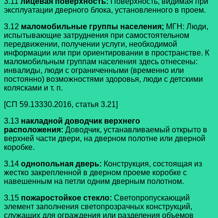
3.11
лицевая поверхность:
Поверхность, видимая при
эксплуатации дверного блока, установленного в проем.
3.12
маломобильные группы населения;
МГН: Люди,
испытывающие затруднения при самостоятельном
передвижении, получении услуги, необходимой
информации или при ориентировании в пространстве. К
маломобильным группам населения здесь отнесены:
инвалиды, люди с ограниченными (временно или
постоянно) возможностями здоровья, люди с детскими
колясками и т. п.
[СП 59.13330.2016, статья 3.21]
3.13
накладной доводчик верхнего
расположения:
Доводчик, устанавливаемый открыто в
верхней части двери, на дверном полотне или дверной
коробке.
3.14
однопольная дверь:
Конструкция, состоящая из
жестко
закрепленной в дверном проеме коробке с
навешенным на петли одним дверным полотном.
3.15
пожаростойкое стекло:
Светопропускающий
элемент заполнения светопрозрачных конструкций,
служащих для ограждения или разделения объемов