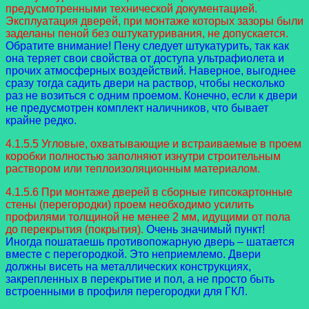
предусмотренными технической документацией.
Эксплуатация дверей, при монтаже которых зазоры были
заделаны пеной без оштукатуривания, не допускается.
Обратите внимание! Пену следует штукатурить, так как
она теряет свои свойства от доступа ультрафиолета и
прочих атмосферных воздействий. Наверное, выгоднее
сразу тогда садить двери на раствор, чтобы несколько
раз не возиться с одним проемом. Конечно, если к двери
не предусмотрен комплект наличников, что бывает
крайне редко.
4.1.5.5 Угловые, охватывающие и встраиваемые в проем
коробки полностью заполняют изнутри строительным
раствором или теплоизоляционным материалом.
4.1.5.6 При монтаже дверей в сборные гипсокартонные
стены (перегородки) проем необходимо усилить
профилями толщиной не менее 2 мм, идущими от пола
до перекрытия (покрытия).
Очень значимый пункт!
Иногда пошатаешь противопожарную дверь – шатается
вместе с перегородкой. Это неприемлемо. Двери
должны висеть на металлических конструкциях,
закрепленных в перекрытие и пол, а не просто быть
встроенными в профиля перегородки для ГКЛ.