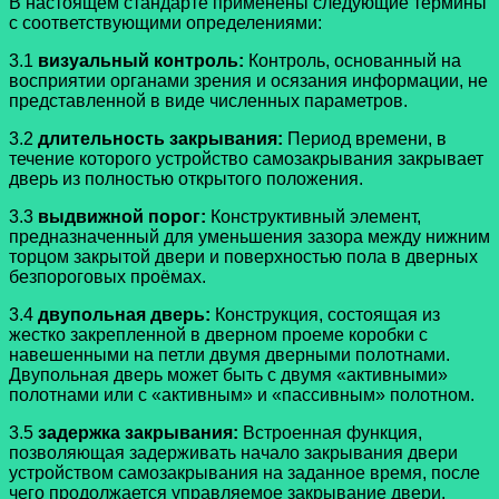
В настоящем стандарте применены следующие термины
с соответствующими определениями:
3.1
визуальный контроль:
Контроль, основанный на
восприятии органами зрения и осязания информации, не
представленной в виде численных параметров.
3.2
длительность закрывания:
Период времени, в
течение которого устройство самозакрывания закрывает
дверь из полностью открытого положения.
3.3
выдвижной порог:
Конструктивный элемент,
предназначенный для уменьшения зазора между нижним
торцом закрытой двери и поверхностью пола в дверных
безпороговых проёмах.
3.4
двупольная дверь:
Конструкция, состоящая из
жестко закрепленной в дверном проеме коробки с
навешенными на петли двумя дверными полотнами.
Двупольная дверь может быть с двумя «активными»
полотнами или с «активным» и «пассивным» полотном.
3.5
задержка закрывания:
Встроенная функция,
позволяющая задерживать начало закрывания двери
устройством самозакрывания на заданное время, после
чего продолжается управляемое закрывание двери.