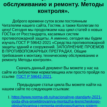
обслуживанию и ремонту. Методы
контроля
».
Доброго времени суток всем постоянным
Читателям нашего сайта, Гостям, а также Коллегам по
цеху! Сегодня мы продолжаем наш цикл статей о новых
ГОСТах от Росстандарта, касаемых систем
противопожарной защиты. А именно, сегодня мы будем
изучать ГОСТ Р 59642-2021 «Средства противопожарной
защиты зданий и сооружений. ЗАПОЛНЕНИЕ ПРОЕМОВ
В ПРОТИВОПОЖАРНЫХ ПРЕГРАДАХ. Общие
требования к монтажу, техническому обслуживанию и
ремонту. Методы контроля».
Скачать данный документ Вы можете у нас на
сайте из библиотеки нормативщика или просто пройдя по
ссылке
ГОСТ Р 59642-2021
.
Предыдущие статьи цикла Вы можете найти на
нашем сайте по следующим ссылкам:
https://www.norma-pb.ru/nacionalnye-standarty-2021-
goda-dlya-proektirovaniya-montazha-texnicheskogo-
obsluzhivaniya-i-remonta-protivopozharnyx-sistem-