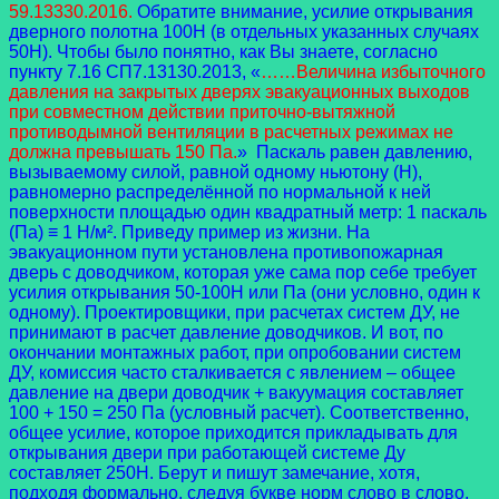
59.13330.2016.
Обратите внимание, усилие открывания
дверного полотна 100Н (в отдельных указанных случаях
50Н). Чтобы было понятно, как Вы знаете, согласно
пункту 7.16 СП7.13130.2013, «
……Величина избыточного
давления на закрытых дверях эвакуационных выходов
при совместном действии приточно-вытяжной
противодымной вентиляции в расчетных режимах не
должна превышать 150 Па.
» Паскаль равен давлению,
вызываемому силой, равной одному ньютону (Н),
равномерно распределённой по нормальной к ней
поверхности площадью один квадратный метр: 1 паскаль
(Па) ≡ 1 Н/м². Приведу пример из жизни. На
эвакуационном пути установлена противопожарная
дверь с доводчиком, которая уже сама пор себе требует
усилия открывания 50-100Н или Па (они условно, один к
одному). Проектировщики, при расчетах систем ДУ, не
принимают в расчет давление доводчиков. И вот, по
окончании монтажных работ, при опробовании систем
ДУ, комиссия часто сталкивается с явлением – общее
давление на двери доводчик + вакуумация составляет
100 + 150 = 250 Па (условный расчет). Соответственно,
общее усилие, которое приходится прикладывать для
открывания двери при работающей системе Ду
составляет 250Н. Берут и пишут замечание, хотя,
подходя формально, следуя букве норм слово в слово,