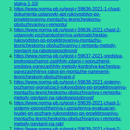
statya-1-10/
https://www.norma-pb.ru/gost-r-59636-2021-1-chast-
dokumenta-ustanovki-apt-rukovodstvo-po-
proektirovaniyu-montazhu-texnicheskomu-
obsluzhivaniyu-i-remontu/
https://www.norma-pb.ru/gost-r-59636-2021-chast-2-
ustanovki-pozharotusheniya-avtomaticheskie-
rukovodstvo-po-proektirovaniyu-montazhu-
texnicheskomu-obsluzhivaniyu-i-remontu-metody-
ispytanij-na-rabotosposobnost/
https://www.norma-pb.ru/gost-r-59637-2021-sredstva-
protivopozharnoj-zashhity-zdanij-i-sooruzhenij-
sredstva-ognezashhity-metody-kontrolya-kachestva-
ognezashhitnyx-rabot-pri-montazhe-nanesenii-
texnicheskom-obsluzhivanii-i/
https://www.norma-pb.ru/gost-r-59638-2021-sistemy-
pozharnoj-signalizacii-rukovodstvo-po-proektirovaniyu-
montazhu-texnicheskomu-obsluzhivaniyu-i-remontu-
metody-ispytanij-na-rabotosposobnost/
https://www.norma-pb.ru/gost-r-59639-2021-chast-1-
sistemy-opoveshheniya-i-upravleniya-evakuaciej-
lyudej-pri-pozhare-rukovodstvo-po-proektirovaniyu-
montazhu-texnicheskomu-obsluzhivaniyu-i-remontu-
metody-ispytanij-na-rab/
https://www.norma-pb.ru/gost-r-59639-2021-chast-2-