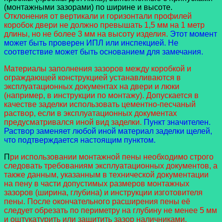
(монтажными зазорами) по ширине и высоте.
Отклонения от вертикали и горизонтали профилей
коробок двери не должно превышать 1,5 мм на 1 метр
длины, но не более 3 мм на высоту изделия.
Этот момент
может быть проверен ИПЛ или инспекцией. Не
соответствие может быть основанием для замечания.
Материалы заполнения зазоров между коробкой и
ограждающей конструкцией устанавливаются в
эксплуатационных документах на двери и люки
(например, в инструкции по монтажу). Допускается в
качестве заделки использовать цементно-песчаный
раствор, если в эксплуатационных документах
предусматривался иной вид заделки.
Пункт значителен.
Раствор заменяет любой иной материал заделки щелей,
что подтверждается настоящим пунктом.
П
ри использовании монтажной пены необходимо строго
следовать требованиям эксплуатационных документов, а
также данным, указанным в технической документации
на пену в части допустимых размеров монтажных
зазоров (ширина, глубина) и инструкции изготовителя
пены. После окончательного расширения пены её
следует обрезать по периметру на глубину не менее 5 мм
и оштукатурить или защитить зазор наличниками,