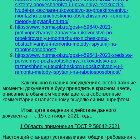
sistemy-opoveshheniya-i-upravleniya-evakuaciej-
lyudej-pri-pozhare-rukovodstvo-po-proektirovaniyu-
montazhu-texnicheskomu-obsluzhivaniyu-i-remontu-
metody-ispytanij-na-rab/
https://www.norma-pb.ru/gost-r-59640-2021-
protivopozharnye-zanavesy-rukovodstvo-po-
proektirovaniyu-montazhu-texnicheskomu-
obsluzhivaniyu-i-remontu-metody-ispytanij-na-
rabotosposobnost/
https://www.norma-pb.ru/gost-r-59641-2021-sredstva-
pervichnye-pozharotusheniya-rukovodstvo-po-
razmeshheniyu-texnicheskomu-obsluzhivaniyu-i-
remontu-metody-ispytanij-na-rabotosposobnost/
Как обычно в наших обсуждениях, особо важные
моменты документа я буду приводить в красном цвете,
описание в обычном черном цвете, а собственные
комментарии к написанному выделю синим шрифтом.
Итак, дата введения в действие данного
документа — с 15 сентября 2021 года.
1 Область применения
ГОСТ Р 59642-2021
Настоящий стандарт устанавливает общие требования к