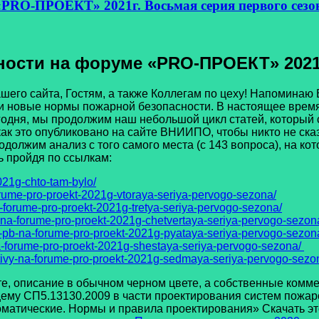
PRO-ПРОЕКТ» 2021г. Восьмая серия первого сезо
ости на форуме «
PRO
-ПРОЕКТ» 2021
о сайта, Гостям, а также Коллегам по цеху! Напоминаю В
 новые нормы пожарной безопасности. В настоящее время
дня, мы продолжим наш небольшой цикл статей, который с
как это опубликовано на сайте ВНИИПО, чтобы никто не сказ
должим анализ с того самого места (с 143 вопроса), на ко
 пройдя по ссылкам:
021g-chto-tam-bylo/
rume-pro-proekt-2021g-vtoraya-seriya-pervogo-sezona/
-forume-pro-proekt-2021g-tretya-seriya-pervogo-sezona/
-na-forume-pro-proekt-2021g-chetvertaya-seriya-pervogo-sezon
-pb-na-forume-pro-proekt-2021g-pyataya-seriya-pervogo-sezon
-forume-pro-proekt-2021g-shestaya-seriya-pervogo-sezona/
tivy-na-forume-pro-proekt-2021g-sedmaya-seriya-pervogo-sezo
 описание в обычном черном цвете, а собственные комм
му СП5.13130.2009 в части проектирования систем пожа
матические. Нормы и правила проектирования» Скачать эт