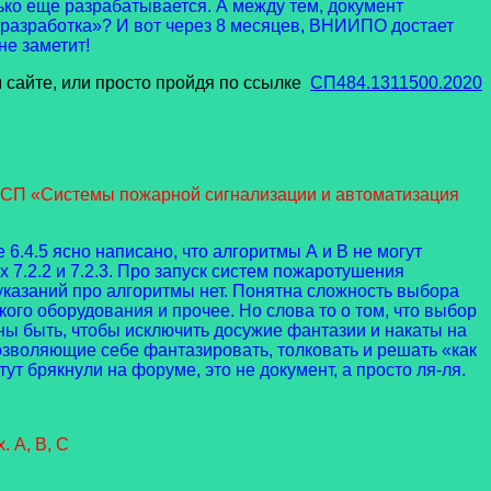
лько еще разрабатывается. А между тем, документ
«разработка»? И вот через 8 месяцев, ВНИИПО достает
не заметит!
 сайте, или просто пройдя по ссылке
СП484.1311500.2020
в СП «Системы пожарной сигнализации и автоматизация
6.4.5 ясно написано, что алгоритмы А и В не могут
7.2.2 и 7.2.3. Про запуск систем пожаротушения
х указаний про алгоритмы нет. Понятна сложность выбора
ого оборудования и прочее. Но слова то о том, что выбор
ны быть, чтобы исключить досужие фантазии и накаты на
озволяющие себе фантазировать, толковать и решать «как
т брякнули на форуме, это не документ, а просто ля-ля.
 А, В, С