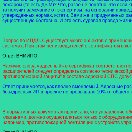
пожаром (то есть ДЫМ)? Что, разве не понятно, что если 
то получит замечание от экспертизы, на основании приве
утвержденных нормах, кстати, Вами же и придуманных ран
существенную болтовню. И это есть суровая правда жизни
Вопрос по ИПДЛ. Существует много объектов с применен
системах. При этом нет извещателей с сертификатом в к
Ответ ВНИИПО
Наличие слова «адресный» в сертификат соответствия н
расширителей следует определять согласно технической 
противопожарной защиты” в составе адресной СПС допуск
Ответ принимается, как вполне вменяемый. Адресные рас
безадресных ИП в проекте не превышало 10% от общего 
В нормативных документах прописано, что управление о
клапанами, должно осуществляться только с оборудовани
например, противопожарной вентиляции с устройств уп