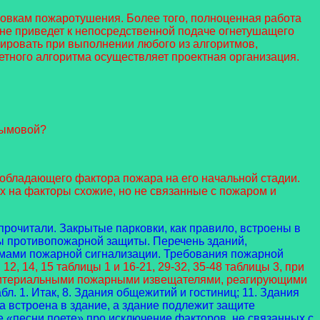
новкам пожаротушения. Более того, полноценная работа
не приведет к непосредственной подаче огнетушащего
ировать при выполнении любого из алгоритмов,
тного алгоритма осуществляет проектная организация.
дымовой?
еобладающего фактора пожара на его начальной стадии.
х на факторы схожие, но не связанные с пожаром и
 прочитали. Закрытые парковки, как правило, встроены в
ы противопожарной защиты. Перечень зданий,
мами пожарной сигнализации. Требования пожарной
 12, 14, 15
таблицы 1 и 16-21, 29-32, 35-48 таблицы 3, при
ритериальными пожарными извещателями, реагирующими
бл. 1. Итак, 8. Здания общежитий и гостиниц; 11. Здания
а встроена в здание, а здание подлежит защите
 «песни поете» про исключение факторов, не связанных с