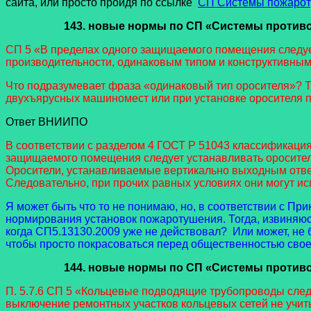
сайта, или просто пройдя по ссылке
СП Системы пожароту
143. новые нормы
по СП «Системы противо
СП 5 «В пределах одного защищаемого помещения следуе
производительности, одинаковым типом и конструктивны
Что подразумевает фраза «одинаковый тип оросителя»? Т.е
двухъярусных машиномест или при установке оросителя п
Ответ ВНИИПО
В соответствии с разделом 4 ГОСТ Р 51043 классификация 
защищаемого помещения следует устанавливать оросител
Оросители, устанавливаемые вертикально выходным отверс
Следовательно, при прочих равных условиях они могут ис
Я может быть что то не понимаю, но, в соответствии с Пр
нормирования установок пожаротушения. Тогда, извиняюсь
когда СП5.13130.2009 уже не действовал? Или может, не
чтобы просто покрасоваться перед общественностью своей
144. новые нормы
по СП «Системы противо
П. 5.7.6 СП 5 «Кольцевые подводящие трубопроводы след
выключение ремонтных участков кольцевых сетей не учи