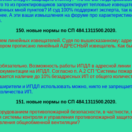
кто то из проектировщиков запроектирует тепловые извещат
денных мной пунктов? И суд 100% поддержит эксперта, так
ее. А эти ваши измышления на форуме про характеристики 
.
150. новые нормы
по СП 484.1311500.2020.
ием линейных извещателей. Судя по вышесказанному: адре
отором прописано линейный АДРЕСНЫЙ извещатель. Как быт
еобязательно. Возможность работы ИПДЛ в адресной линии
документации на ИПДЛ. Согласно п. А.2 СП “Системы пожар
ается наличие до 10% безадресных ИП от общего количест
ширители и ИПДЛ использовать можно, никто не запрещает.
количества ИП.
151. новые нормы
по СП 484.1311500.2020.
борудованием противопожарной безопасности, в частности
я системы контроля и управления противопожарной защитой
равления общеобменной вентиляции?