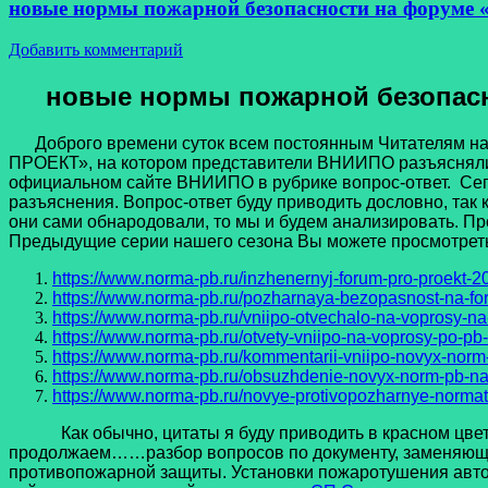
новые нормы пожарной безопасности на форуме «
Добавить комментарий
новые нормы пожарной безопасн
Доброго времени суток всем постоянным Читателям нашег
ПРОЕКТ», на котором представители ВНИИПО разъясняли
официальном сайте ВНИИПО в рубрике вопрос-ответ. Сего
разъяснения. Вопрос-ответ буду приводить дословно, так 
они сами обнародовали, то мы и будем анализировать. Про
Предыдущие серии нашего сезона Вы можете просмотреть
https://www.norma-pb.ru/inzhenernyj-forum-pro-proekt-2
https://www.norma-pb.ru/pozharnaya-bezopasnost-na-fo
https://www.norma-pb.ru/vniipo-otvechalo-na-voprosy-na
https://www.norma-pb.ru/otvety-vniipo-na-voprosy-po-pb
https://www.norma-pb.ru/kommentarii-vniipo-novyx-norm
https://www.norma-pb.ru/obsuzhdenie-novyx-norm-pb-na
https://www.norma-pb.ru/novye-protivopozharnye-norma
Как обычно, цитаты я буду приводить в красном цвете,
продолжаем……разбор вопросов по документу, заменяюще
противопожарной защиты. Установки пожаротушения авто