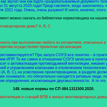
 как звучат они как будто «разрабатываемый документ» то
31 августа 2020 года! Представляете, когда закончилось 
 2021 года. Очень, очень разумно! И никто, конечно, этого 
мент можно скачать из библиотеки нормативщика на нашем
гоквартирном доме? А, В, С
овать при выполнении любого из алгоритмов, описанных 
оритма осуществляет проектная организация.
регламентируется? Про запуск СОУЭ все понятно – в пункте 
ем ИПР. То же самое в отношении СОУЭ записано в пунктах 
з гласит о автоматизации противодымной вентиляции, никаки
цией и управлением клапанами и отключением технологическ
А, В, С), на усмотрение проектировщиков, в разделе долж
же понимаете, что обязательно находятся ретивые люди, п
кие определения, исключающие двусмысленности. А то что ту
148. новые нормы
по СП 484.1311500.2020.
ентиляции и станций ВПВ в жилых многоквартирных домах.