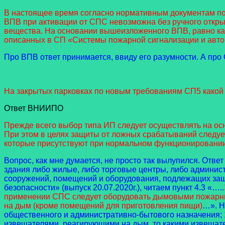
В настоящее время согласно нормативным документам по 
ВПВ при активации от СПС невозможна без ручного откры
вещества. На основании вышеизложенного ВПВ, равно как
описанных в СП «Системы пожарной сигнализации и авто
Про ВПВ ответ принимается, ввиду его разумности. А пр
На закрытых парковках по новым требованиям СП5 какой
Ответ ВНИИПО
Прежде всего выбор типа ИП следует осуществлять на ос
При этом в целях защиты от ложных срабатываний следуе
которые присутствуют при нормальном функционировании 
Вопрос, как мне думается, не просто так вылупился. Ответ
здания либо жилые, либо торговые центры, либо админи
сооружений, помещений и оборудования, подлежащих защ
безопасности» (выпуск 20.07.2020г.), читаем пункт 4.3 «…..
применении СПС следует
оборудовать дымовыми пожарн
на дым (кроме помещений для приготовления пищи)
…». Н
общественного и административно-бытового назначения; 1
извещателями, реагирующими на дым, то какими извещате