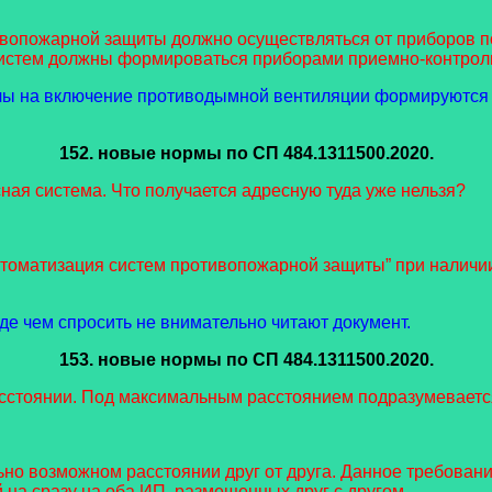
ивопожарной защиты должно осуществляться от приборов 
 систем должны формироваться приборами приемно-контро
гналы на включение противодымной вентиляции формируютс
152. новые нормы
по СП 484.1311500.2020.
ная система. Что получается адресную туда уже нельзя?
автоматизация систем противопожарной защиты” при налич
е чем спросить не внимательно читают документ.
153. новые нормы
по СП 484.1311500.2020.
стоянии. Под максимальным расстоянием подразумевается
ьно возможном расстоянии друг от друга. Данное требова
 на сразу на оба ИП, размещенных друг с другом.