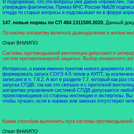
Я подозреваю, что эти вопросы уже давно «прокисли», так
утвержден фактически, Приказ МЧС России №628 подписан 
откуда то старые вопросы и подсовывает их в форум апреля
147. новые нормы
по СП 484.1311500.2020.
Данный доку
По какому алгоритму включать дымоудаление в жилом мно
Ответ ВНИИПО
Системы противодымной вентиляции допускается активир
систем противопожарной защиты». Выбор конкретного алг
Интересно, а каким именно пунктом нового документа это 
формировать запуск СОУЭ 4-5 типов и АУПТ, за исключени
записано в п. 7.6.2. А вот в разделе 7.7, который как ра
запуска СПДВ, так как это связано и с приточной вентиля
алгоритма управления системой СПДВ допускается любой (
проектировщиков со стороны инспекции и экспертизы. Вы 
чтобы лучше», если в нормах или законах отсутствуют чет
Каким способом выполнять пуск системы противодымной в
Ответ ВНИИПО