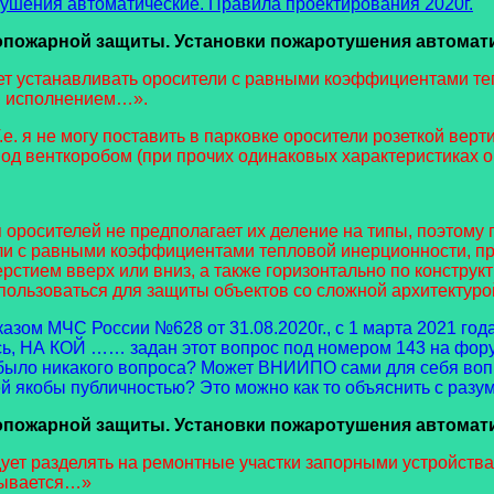
шения автоматические. Правила проектирования 2020г.
пожарной защиты. Установки пожаротушения автомати
т устанавливать оросители с равными коэффициентами теп
м исполнением…».
. я не могу поставить в парковке оросители розеткой верт
од венткоробом (при прочих одинаковых характеристиках о
оросителей не предполагает их деление на типы, поэтому п.
и с равными коэффициентами тепловой инерционности, пр
тием вверх или вниз, а также горизонтально по конструкт
пользоваться для защиты объектов со сложной архитектурой
иказом МЧС России №628 от 31.08.2020г., с 1 марта 2021 го
, НА КОЙ …… задан этот вопрос под номером 143 на форуме
 было никакого вопроса? Может ВНИИПО сами для себя воп
 якобы публичностью? Это можно как то объяснить с разум
пожарной защиты. Установки пожаротушения автомати
ует разделять на ремонтные участки запорными устройств
тывается…»