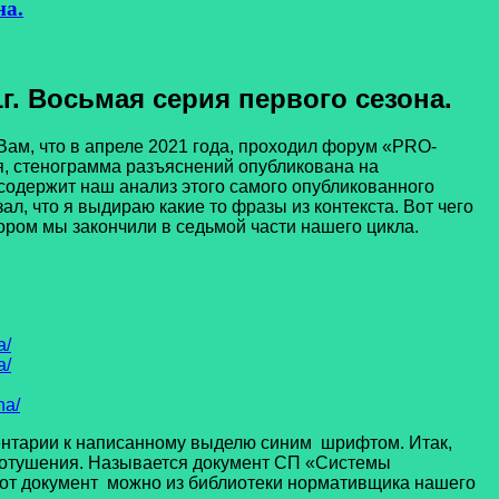
на.
г. Восьмая серия первого сезона.
ам, что в апреле 2021 года, проходил форум «PRO-
, стенограмма разъяснений опубликована на
одержит наш анализ этого самого опубликованного
ал, что я выдираю какие то фразы из контекста. Вот чего
тором мы закончили в седьмой части нашего цикла.
a/
a/
na/
ентарии к написанному выделю синим шрифтом. Итак,
ротушения. Называется документ СП «Системы
от документ можно из библиотеки нормативщика нашего