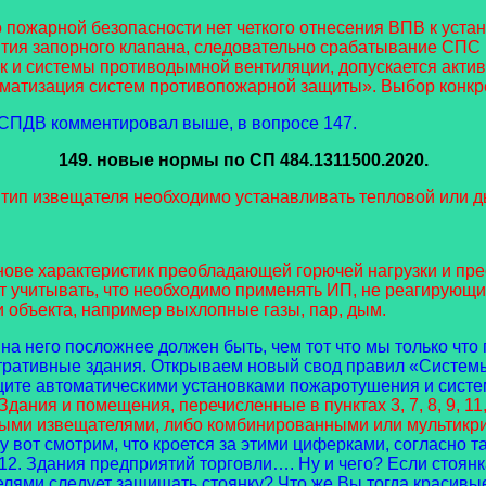
пожарной безопасности нет четкого отнесения ВПВ к уста
тия запорного клапана, следовательно срабатывание СПС 
 и системы противодымной вентиляции, допускается актив
матизация систем противопожарной защиты». Выбор конкре
о СПДВ комментировал выше, в вопросе 147.
149. новые нормы
по СП 484.1311500.2020.
 тип извещателя необходимо устанавливать тепловой или 
нове характеристик преобладающей горючей нагрузки и пр
т учитывать, что необходимо применять ИП, не реагирующи
объекта, например выхлопные газы, пар, дым.
 на него посложнее должен быть, чем тот что мы только что
стративные здания. Открываем новый свод правил «Систем
ите автоматическими установками пожаротушения и систе
Здания и помещения, перечисленные в пунктах 3, 7, 8, 9, 11,
ыми извещателями, либо комбинированными или мультик
у вот смотрим, что кроется за этими циферками, согласно та
2. Здания предприятий торговли…. Ну и чего? Если стоянк
лями следует защищать стоянку? Что же Вы тогда красивые