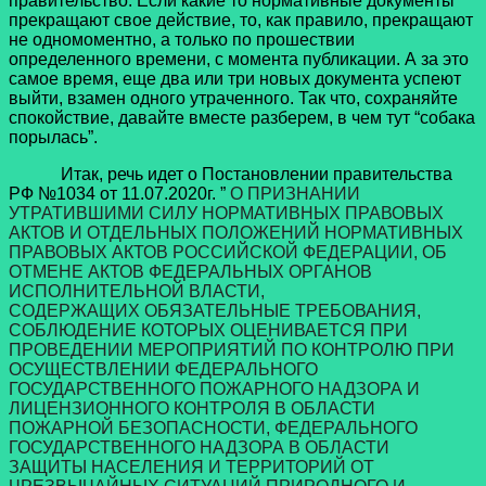
правительство. Если какие то нормативные документы
прекращают свое действие, то, как правило, прекращают
не одномоментно, а только по прошествии
определенного времени, с момента публикации. А за это
самое время, еще два или три новых документа успеют
выйти, взамен одного утраченного. Так что, сохраняйте
спокойствие, давайте вместе разберем, в чем тут “собака
порылась”.
Итак, речь идет о Постановлении правительства
РФ №1034 от 11.07.2020г.
”
О ПРИЗНАНИИ
УТРАТИВШИМИ СИЛУ
НОРМАТИВНЫХ ПРАВОВЫХ
АКТОВ И ОТДЕЛЬНЫХ ПОЛОЖЕНИЙ
НОРМАТИВНЫХ
ПРАВОВЫХ АКТОВ РОССИЙСКОЙ ФЕДЕРАЦИИ, ОБ
ОТМЕНЕ
АКТОВ ФЕДЕРАЛЬНЫХ ОРГАНОВ
ИСПОЛНИТЕЛЬНОЙ ВЛАСТИ,
СОДЕРЖАЩИХ
ОБЯЗАТЕЛЬНЫЕ ТРЕБОВАНИЯ,
СОБЛЮДЕНИЕ КОТОРЫХ ОЦЕНИВАЕТСЯ
ПРИ
ПРОВЕДЕНИИ МЕРОПРИЯТИЙ ПО КОНТРОЛЮ ПРИ
ОСУЩЕСТВЛЕНИИ
ФЕДЕРАЛЬНОГО
ГОСУДАРСТВЕННОГО ПОЖАРНОГО НАДЗОРА
И
ЛИЦЕНЗИОННОГО КОНТРОЛЯ В ОБЛАСТИ
ПОЖАРНОЙ БЕЗОПАСНОСТИ,
ФЕДЕРАЛЬНОГО
ГОСУДАРСТВЕННОГО НАДЗОРА В ОБЛАСТИ
ЗАЩИТЫ
НАСЕЛЕНИЯ И ТЕРРИТОРИЙ ОТ