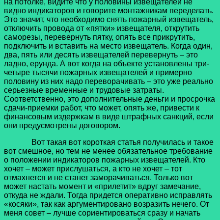
на потолке, видите что у половины извещателей не
видно индикаторов и говорите монтажникам переделать.
Это значит, что необходимо снять пожарный извещатель,
отключить провода от «пятки» извещателя, открутить
саморезы, перевернуть пятку, опять все прикрутить,
подключить и вставить на место извещатель. Когда один,
два, пять или десять извещателей перевернуть – это
ладно, ерунда. А вот когда на объекте установлены три-
четыре тысячи пожарных извещателей и примерно
половину из них надо переворачивать – это уже реально
серьезные временные и трудовые затраты.
Соответственно, это дополнительные деньги и просрочка
сдачи-приемки работ, что может, опять же, привести к
финансовым издержкам в виде штрафных санкций, если
они предусмотрены договором.
Вот такая вот короткая статья получилась и такое
вот смешное, но тем не менее обязательное требование
о положении индикаторов пожарных извещателей. Кто
хочет – может прислушаться, а кто не хочет – тот
отмахнется и не станет заморачиваться. Только вот
может настать момент и «прилетит» вдруг замечание,
откуда не ждали. Тогда придется оперативно исправлять
«косяки», так как аргументировано возразить нечего. От
меня совет – лучше сориентироваться сразу и начать