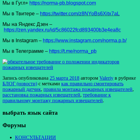
Мы в Гугл+
https://norma-pb.blogspot.com
Мы в Твитере –
https://twitter.com/z8NYoBs6Xitx7aL
Мы на Яндекс Дзен –
https://zen.yandex.ru/id/5c86022fcd893400b3e4ea8c
Мы в Instagram –
https://www.instagram.com/norma.p.b/
Мы в Телеграмме –
https://t.me/norma_pb
Запись опубликована
25 марта 2018
автором
Valeriy
в рубрике
БЛОГ (новости)
с метками
как правильно смонтировать
пожарный датчик
,
правила монтажа пожарных извещателей
,
расстановка пожарных извещателей
,
требование к
правильному монтажу пожарных извещателей
.
выбрать язык сайта
Форумы
КОНСУЛЬТАЦИИ