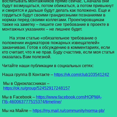
воспитывать монтажников прямо сейчас. Сначала они
будут возмущаться, потом обижаться, а потом привыкнут
и смирятся и дальше будут делать как положено. Еще и
гордиться будут своими грандиозными познаниями в
нормах перед своими коллегами. Проектировщикам
также на заметку – пишите сие требование в проекте в
монтажных указаниях – не лишнее будет.
На этом статью «обязательное требование о
положении индикаторов пожарных извещателей»
заканчиваю. Готов к обсуждению в комментариях, если
кто считает, что я не прав. Буду счастлив, если моя статья
оказалась Вам полезной.
Читайте наши публикации в социальных сетях:
Наша группа В Контакте –
https://vk.com/club103541242
Мы в Одноклассниках –
https://ok.ru/group/52452917248157
Мы в Facеbook –
https://www.facebook.com/НОРМА-
ПБ-460063777515374/timeline/
Мы на Майле –
https://my.mail.ru/community/norma-pb/