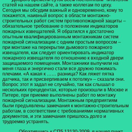
статей на нашем сайте, а также коллегам по цеху.
Сегодня мы обсудим важный и одновременно, кому то
покажется, наивный вопрос в области монтажно-
строительных работ систем противопожарной защиты –
обязательное требование о положении индикаторов
пожарных извещателей. Я обратился к достаточно
опытным квалифицированным монтажникам систем
пожарной сигнализации с одним простым вопросом –
при монтаже на перекрытии дымового пожарного
извещателя, как следует ориентировать индикатор
пожарного извещателя по отношению к входной двери
защищаемого помещения. Монтажники выпучили на
меня глаза и энергично стали все дружно пожимать
плечами. «А какая к …… разница? Как ляжет пятка
датчика, так и присверливаем к потолку» – сказали они.
Вопрос этот я задал не случайно, так как слышал о
нескольких прецедентах, которые произошли в Москве и
Питере, при приемке выполнены работ по монтажу
пожарной сигнализации. Монтажным предприятиям
были предъявлены замечания к монтажно-строительным
работам, в соответствии с требованиями нормативных
документов, и эти замечания пришлось долго и
трудоемко устранять.
Обратившись к СП5.13130-2009, я нашел пункт