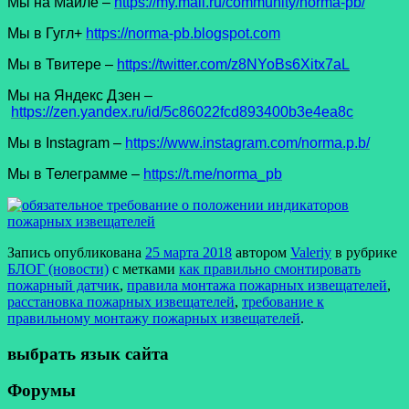
Мы на Майле –
https://my.mail.ru/community/norma-pb/
Мы в Гугл+
https://norma-pb.blogspot.com
Мы в Твитере –
https://twitter.com/z8NYoBs6Xitx7aL
Мы на Яндекс Дзен –
https://zen.yandex.ru/id/5c86022fcd893400b3e4ea8c
Мы в Instagram –
https://www.instagram.com/norma.p.b/
Мы в Телеграмме –
https://t.me/norma_pb
Запись опубликована
25 марта 2018
автором
Valeriy
в рубрике
БЛОГ (новости)
с метками
как правильно смонтировать
пожарный датчик
,
правила монтажа пожарных извещателей
,
расстановка пожарных извещателей
,
требование к
правильному монтажу пожарных извещателей
.
выбрать язык сайта
Форумы