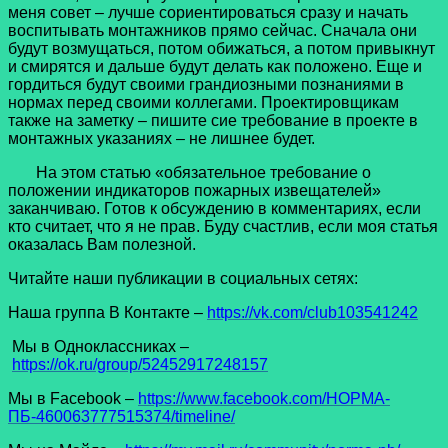
меня совет – лучше сориентироваться сразу и начать
воспитывать монтажников прямо сейчас. Сначала они
будут возмущаться, потом обижаться, а потом привыкнут
и смирятся и дальше будут делать как положено. Еще и
гордиться будут своими грандиозными познаниями в
нормах перед своими коллегами. Проектировщикам
также на заметку – пишите сие требование в проекте в
монтажных указаниях – не лишнее будет.
На этом статью «обязательное требование о
положении индикаторов пожарных извещателей»
заканчиваю. Готов к обсуждению в комментариях, если
кто считает, что я не прав. Буду счастлив, если моя статья
оказалась Вам полезной.
Читайте наши публикации в социальных сетях:
Наша группа В Контакте –
https://vk.com/club103541242
Мы в Одноклассниках –
https://ok.ru/group/52452917248157
Мы в Facеbook –
https://www.facebook.com/НОРМА-
ПБ-460063777515374/timeline/