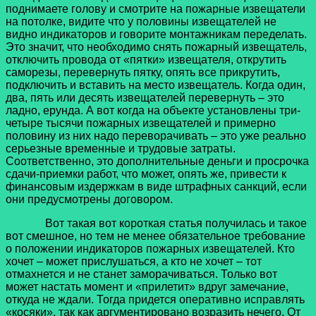
поднимаете голову и смотрите на пожарные извещатели
на потолке, видите что у половины извещателей не
видно индикаторов и говорите монтажникам переделать.
Это значит, что необходимо снять пожарный извещатель,
отключить провода от «пятки» извещателя, открутить
саморезы, перевернуть пятку, опять все прикрутить,
подключить и вставить на место извещатель. Когда один,
два, пять или десять извещателей перевернуть – это
ладно, ерунда. А вот когда на объекте установлены три-
четыре тысячи пожарных извещателей и примерно
половину из них надо переворачивать – это уже реально
серьезные временные и трудовые затраты.
Соответственно, это дополнительные деньги и просрочка
сдачи-приемки работ, что может, опять же, привести к
финансовым издержкам в виде штрафных санкций, если
они предусмотрены договором.
Вот такая вот короткая статья получилась и такое
вот смешное, но тем не менее обязательное требование
о положении индикаторов пожарных извещателей. Кто
хочет – может прислушаться, а кто не хочет – тот
отмахнется и не станет заморачиваться. Только вот
может настать момент и «прилетит» вдруг замечание,
откуда не ждали. Тогда придется оперативно исправлять
«косяки», так как аргументировано возразить нечего. От