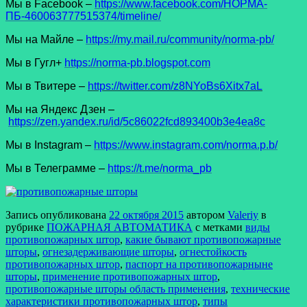
Мы в Facеbook –
https://www.facebook.com/НОРМА-
ПБ-460063777515374/timeline/
Мы на Майле –
https://my.mail.ru/community/norma-pb/
Мы в Гугл+
https://norma-pb.blogspot.com
Мы в Твитере –
https://twitter.com/z8NYoBs6Xitx7aL
Мы на Яндекс Дзен –
https://zen.yandex.ru/id/5c86022fcd893400b3e4ea8c
Мы в Instagram –
https://www.instagram.com/norma.p.b/
Мы в Телеграмме –
https://t.me/norma_pb
Запись опубликована
22 октября 2015
автором
Valeriy
в
рубрике
ПОЖАРНАЯ АВТОМАТИКА
с метками
виды
противопожарных штор
,
какие бывают противопожарные
шторы
,
огнезадерживающие шторы
,
огнестойкость
противопожарных штор
,
паспорт на противопожарныне
шторы
,
применение противопожарных штор
,
противопожарные шторы область применения
,
технические
характеристики противопожарных штор
,
типы