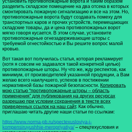
установить противопожарные ворота и таким образом
разделить складское помещение на два отсека в которых
смонтировать пожарную сигнализацию и все на этом. Но,
противопожарные ворота будут создавать помеху для
транспортных каров и прочих устройств, перемещающих
складские товары, да и цена противопожарных ворот
мягко говоря кусается. В этом случае, установите
противопожарные огнезадерживающие шторы с
требуемой огнестойкостью и Вы решите вопрос малой
кровью.
Вот такая вот получилась статья, которая рекламирует
(хотя я совсем не задавался такой конкретной целью)
противопожарные шторы. Ну что же, жду респектов, как
минимум, от производителей указанной продукции, а Вам
желаю всего наилучшего, успехов в постижении
нормативной базы пожарной безопасности.
Копировать
мою статью “противопожарные шторы – область
применения” для публикования на других ресурсах
разрешаю при условии сохранения в тексте всех
приведенных ссылок на наш сайт
. Как обычно,
приглашаю читать другие наши статьи по ссылкам:
https://www.norma-pb.ru/spectexusloviya-i-
kompensiruyushhie-meropriyatiya/
– спецтехусловия и