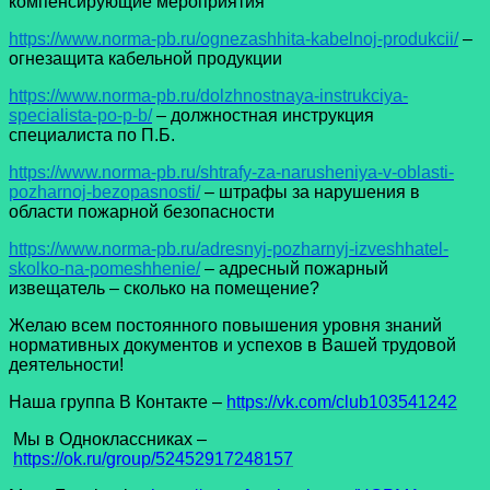
компенсирующие мероприятия
https://www.norma-pb.ru/ognezashhita-kabelnoj-produkcii/
–
огнезащита кабельной продукции
https://www.norma-pb.ru/dolzhnostnaya-instrukciya-
specialista-po-p-b/
– должностная инструкция
специалиста по П.Б.
https://www.norma-pb.ru/shtrafy-za-narusheniya-v-oblasti-
pozharnoj-bezopasnosti/
– штрафы за нарушения в
области пожарной безопасности
https://www.norma-pb.ru/adresnyj-pozharnyj-izveshhatel-
skolko-na-pomeshhenie/
– адресный пожарный
извещатель – сколько на помещение?
Желаю всем постоянного повышения уровня знаний
нормативных документов и успехов в Вашей трудовой
деятельности!
Наша группа В Контакте –
https://vk.com/club103541242
Мы в Одноклассниках –
https://ok.ru/group/52452917248157