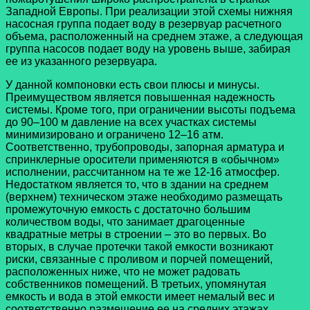
Западной Европы. При реализации этой схемы нижняя
насосная группа подает воду в резервуар расчетного
объема, расположенный на среднем этаже, а следующая
группа насосов подает воду на уровень выше, забирая
ее из указанного резервуара.
У данной компоновки есть свои плюсы и минусы.
Преимуществом является повышенная надежность
системы. Кроме того, при ограничении высоты подъема
до 90–100 м давление на всех участках системы
минимизировано и ограничено 12–16 атм.
Соответственно, трубопроводы, запорная арматура и
спринклерные оросители применяются в «обычном»
исполнении, рассчитанном на те же 12-16 атмосфер.
Недостатком является то, что в здании на среднем
(верхнем) техническом этаже необходимо размещать
промежуточную емкость с достаточно большим
количеством воды, что занимает драгоценные
квадратные метры в строении – это во первых. Во
вторых, в случае протечки такой емкости возникают
риски, связанные с проливом и порчей помещений,
расположенных ниже, что не может радовать
собственников помещений. В третьих, упомянутая
емкость и вода в этой емкости имеет немалый вес и
соответственно размещение ее на средних этажах