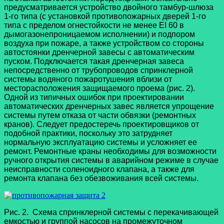
предусматривается устройство двойного тамбур-шлюза
1-го типа (с установкой противопожарных дверей 1-го
типа с пределом огнестойкости не менее EI 60 в
дымогазонепроницаемом исполнении) и подпором
воздуха при пожаре, а также устройством со стороны
автостоянки дренчерной завесы с автоматическим
пуском. Подключается такая дренчерная завеса
непосредственно от трубопроводов спринклерной
системы водяного пожаротушения вблизи от
месторасположения защищаемого проема (рис. 2).
Одной из типичных ошибок при проектировании
автоматических дренчерных завес является упрощение
системы путем отказа от части обвязки (ремонтных
кранов). Следует предостеречь проектировщиков от
подобной практики, поскольку это затрудняет
нормальную эксплуатацию системы и усложняет ее
ремонт. Ремонтные краны необходимы для возможности
ручного открытия системы в аварийном режиме в случае
неисправности соленоидного клапана, а также для
ремонта клапана без обезвоживания всей системы.
Рис. 2. Схема спринклерной системы с перекачивающей
емкостью и группой насосов на промежуточном