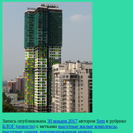
Запись опубликована
30 января 2017
автором
Sem
в рубрике
БЛОГ (новости)
с метками
высотные жилые комплексы
,
высотные здания
,
противопожарная защита
,