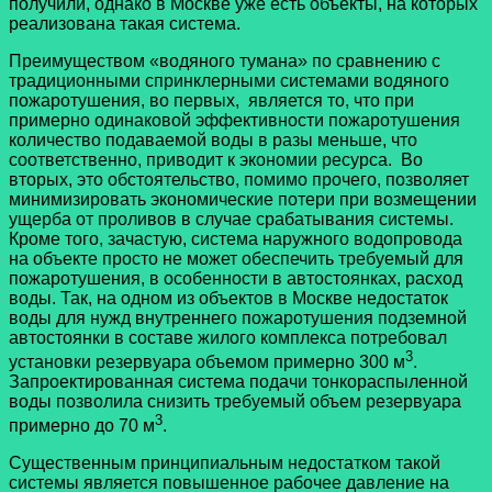
получили, однако в Москве уже есть объекты, на которых
реализована такая система.
Преимуществом «водяного тумана» по сравнению с
традиционными спринклерными системами водяного
пожаротушения, во первых, является то, что при
примерно одинаковой эффективности пожаротушения
количество подаваемой воды в разы меньше, что
соответственно, приводит к экономии ресурса. Во
вторых, это обстоятельство, помимо прочего, позволяет
минимизировать экономические потери при возмещении
ущерба от проливов в случае срабатывания системы.
Кроме того, зачастую, система наружного водопровода
на объекте просто не может обеспечить требуемый для
пожаротушения, в особенности в автостоянках, расход
воды. Так, на одном из объектов в Москве недостаток
воды для нужд внутреннего пожаротушения подземной
автостоянки в составе жилого комплекса потребовал
3
установки резервуара объемом примерно 300 м
.
Запроектированная система подачи тонкораспыленной
воды позволила снизить требуемый объем резервуара
3
примерно до 70 м
.
Существенным принципиальным недостатком такой
системы является повышенное рабочее давление на