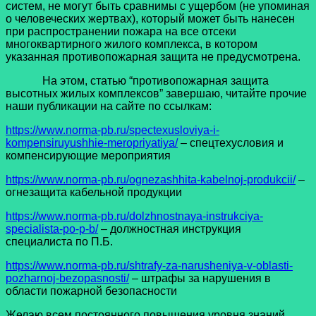
систем, не могут быть сравнимы с ущербом (не упоминая
о человеческих жертвах), который может быть нанесен
при распространении пожара на все отсеки
многоквартирного жилого комплекса, в котором
указанная противопожарная защита не предусмотрена.
На этом, статью “противопожарная защита
высотных жилых комплексов” завершаю, читайте прочие
наши публикации на сайте по ссылкам:
https://www.norma-pb.ru/spectexusloviya-i-
kompensiruyushhie-meropriyatiya/
– спецтехусловия и
компенсирующие мероприятия
h
ttps://www.norma-pb.ru/ognezashhita-kabelnoj-produkcii/
–
огнезащита кабельной продукции
https://www.norma-pb.ru/dolzhnostnaya-instrukciya-
specialista-po-p-b/
– должностная инструкция
специалиста по П.Б.
https://www.norma-pb.ru/shtrafy-za-narusheniya-v-oblasti-
pozharnoj-bezopasnosti/
– штрафы за нарушения в
области пожарной безопасности
Желаю всем постоянного повышения уровня знаний