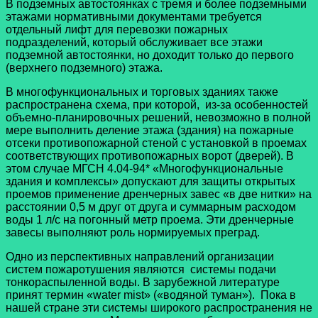
В подземных автостоянках с тремя и более подземными
этажами нормативными документами требуется
отдельный лифт для перевозки пожарных
подразделений, который обслуживает все этажи
подземной автостоянки, но доходит только до первого
(верхнего подземного) этажа.
В многофункциональных и торговых зданиях также
распространена схема, при которой, из-за особенностей
объемно-планировочных решений, невозможно в полной
мере выполнить деление этажа (здания) на пожарные
отсеки противопожарной стеной с установкой в проемах
соответствующих противопожарных ворот (дверей). В
этом случае МГСН 4.04-94* «Многофункциональные
здания и комплексы» допускают для защиты открытых
проемов применение дренчерных завес «в две нитки» на
расстоянии 0,5 м друг от друга и суммарным расходом
воды 1 л/с на погонный метр проема. Эти дренчерные
завесы выполняют роль нормируемых преград.
Одно из перспективных направлений организации
систем пожаротушения являются системы подачи
тонкораспыленной воды. В зарубежной литературе
принят термин «water mist» («водяной туман»). Пока в
нашей стране эти системы широкого распространения не