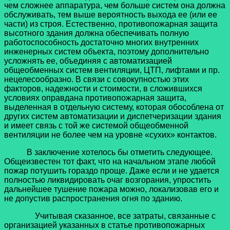
чем сложнее аппаратура, чем больше систем она должна
обслуживать, тем выше вероятность выхода ее (или ее
части) из строя. Естественно, противопожарная защита
высотного здания должна обеспечивать полную
работоспособность достаточно многих внутренних
инженерных систем объекта, поэтому дополнительно
усложнять ее, объединяя с автоматизацией
общеобменных систем вентиляции, ЦТП, лифтами и пр.
нецелесообразно. В связи с совокупностью этих
факторов, надежности и стоимости, в сложившихся
условиях оправдана противопожарная защита,
выделенная в отдельную систему, которая обособлена от
других систем автоматизации и диспетчеризации здания
и имеет связь с той же системой общеобменной
вентиляции не более чем на уровне «сухих» контактов.
В заключение хотелось бы отметить следующее.
Общеизвестен тот факт, что на начальном этапе любой
пожар потушить гораздо проще. Даже если и не удается
полностью ликвидировать очаг возгорания, упростить
дальнейшее тушение пожара можно, локализовав его и
не допустив распространения огня по зданию.
Учитывая сказанное, все затраты, связанные с
организацией указанных в статье противопожарных