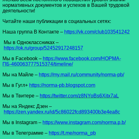
нормативных документов и успехов в Вашей трудовой
деятельности!
Читайте наши публикации в социальных сетях:
Наша группа В Контакте –
https://vk.com/club103541242
Мы в Одноклассниках –
https://ok.ru/group/52452917248157
Мы в Facеbook –
https://www.facebook.com/НОРМА-
ПБ-460063777515374/timeline/
Мы на Майле –
https://my.mail.ru/community/norma-pb/
Мы в Гугл+
https://norma-pb.blogspot.com
Мы в Твитере –
https://twitter.com/z8NYoBs6Xitx7aL
Мы на Яндекс Дзен –
https://zen.yandex.ru/id/5c86022fcd893400b3e4ea8c
Мы в Instagram –
https://www.instagram.com/norma.p.b/
Мы в Телеграмме –
https://t.me/norma_pb