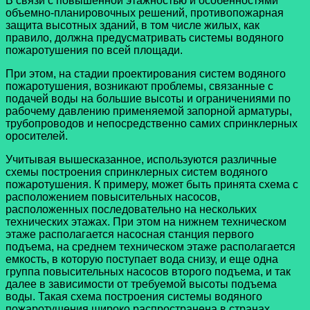
В связи с повышенной этажностью и особенностями
объемно-планировочных решений, противопожарная
защита высотных зданий, в том числе жилых, как
правило, должна предусматривать системы водяного
пожаротушения по всей площади.
При этом, на стадии проектирования систем водяного
пожаротушения, возникают проблемы, связанные с
подачей воды на большие высоты и ограничениями по
рабочему давлению применяемой запорной арматуры,
трубопроводов и непосредственно самих спринклерных
оросителей.
Учитывая вышесказанное, используются различные
схемы построения спринклерных систем водяного
пожаротушения. К примеру, может быть принята схема с
расположением повысительных насосов,
расположенных последовательно на нескольких
технических этажах. При этом на нижнем техническом
этаже располагается насосная станция первого
подъема, на среднем техническом этаже располагается
емкость, в которую поступает вода снизу, и еще одна
группа повысительных насосов второго подъема, и так
далее в зависимости от требуемой высоты подъема
воды. Такая схема построения системы водяного
пожаротушения широко распространена в странах