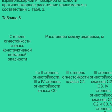
взрывопожарной и пожарной опасности
противопожарное расстояние принимается в
соответствии с табл. 3.
Таблица 3.
Степень
Расстояния между зданиями, м
огнестойкости
и класс
конструктивной
пожарной
опасности
I и II степень
III степень
III степен
огнестойкости.
огнестойкости
огнестойко
III и IV степень
класса С1
классов С2
огнестойкости
С3. IV
класса С0
степень
огнестойко
классов С1
С2 и С3. 
степень