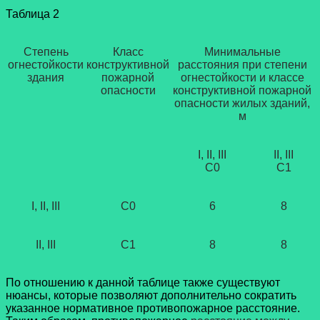
Таблица 2
Степень
Класс
Минимальные
огнестойкости
конструктивной
расстояния при степени
здания
пожарной
огнестойкости и классе
опасности
конструктивной пожарной
опасности жилых зданий,
м
I, II, III
II, III
С0
С1
I, II, III
С0
6
8
II, III
С1
8
8
По отношению к данной таблице также существуют
нюансы, которые позволяют дополнительно сократить
указанное нормативное противопожарное расстояние.