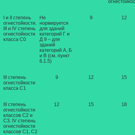
огнестойко
I и II степень
Не
9
12
огнестойкости.
нормируется
III и IV степень
для зданий
огнестойкости
категорий Г и
класса С0
Д 9 – для
зданий
категорий А, Б
и В (см. пункт
6.1.5)
III степень
9
12
15
огнестойкости
класса С1
III степень
12
15
18
огнестойкости
классов С2 и
С3. IV степень
огнестойкости
классов C1, C2