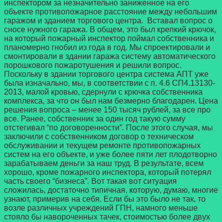
инспектором за незначительно заниженное на его
объекте противопожарное расстояние между небольшим
гаражом и зданием торгового центра. Вставал вопрос о
сносе нужного гаража. В общем, это был крепкий крючок,
на который пожарный инспектор поймал собственника и
планомерно гнобил из года в год. Мы спроектировали и
смонтировали в здании гаража систему автоматического
порошкового пожаротушения и решили вопрос.
Поскольку в здании торгового центра система АПТ уже
была изначально, мы, в соответствии с п. 4.6 СП4.13130-
2013, малой кровью, сдернули с крючка собственника
комплекса, за что он был нам безмерно благодарен. Цена
решения вопроса – менее 150 тысяч рублей, за все про
все. Ранее, собственник за один год такую сумму
отстегивал “по договоренности”. После этого случая, мы
заключили с собственником договор о техническом
обслуживании и текущем ремонте противопожарных
систем на его объекте, и уже более пяти лет плодотворно
зарабатываем деньги за наш труд. В результате, всем
хорошо, кроме пожарного инспектора, который потерял
часть своего “бизнеса”. Вот такая вот ситуация
сложилась, достаточно типичная, которую, думаю, многие
узнают, примерив на себя. Если бы это было не так, то
возле различных учреждений ГПН, намного меньше
стояло бы навороченных тачек, стоимостью более двух