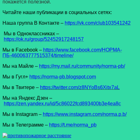
покажется полезной.
Читайте наши публикации в социальных сетях:
Наша группа В Контакте –
https://vk.com/club103541242
Мы в Одноклассниках –
https://ok.ru/group/52452917248157
Мы в Facеbook –
https://www.facebook.com/НОРМА-
ПБ-460063777515374/timeline/
Мы на Майле –
https://my.mail.ru/community/norma-pb/
Мы в Гугл+
https://norma-pb.blogspot.com
Мы в Твитере –
https://twitter.com/z8NYoBs6Xitx7aL
Мы на Яндекс Дзен –
https://zen.yandex.ru/id/5c86022fcd893400b3e4ea8c
Мы в Instagram –
https://www.instagram.com/norma.p.b/
Мы в Телеграмме –
https://t.me/norma_pb