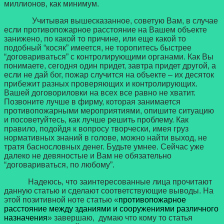
миллионов, как минимум.
Учитывая вышесказанное, советую Вам, в случае
если противопожарное расстояние на Вашем объекте
занижено, по какой то причине, или еще какой то
подобный “косяк” имеется, не торопитесь быстрее
“договариваться” с контролирующими органами. Как Вы
понимаете, сегодня один придет, завтра придет другой, а
если не дай бог, пожар случится на объекте – их десяток
прибежит разных проверяющих и контролирующих.
Вашей договориловки на всех все равно не хватит.
Позвоните лучше в фирму, которая занимается
противопожарными мероприятиями, опишите ситуацию
и посоветуйтесь, как лучше решить проблему. Как
правило, подойдя к вопросу творчески, имея груз
нормативных знаний в голове, можно найти выход, не
тратя баснословных денег. Будьте умнее. Сейчас уже
далеко не девяностые и Вам не обязательно
“договариваться, по любому”.
Надеюсь, что заинтересованные лица прочитают
данную статью и сделают соответствующие выводы. На
этой позитивной ноте статью «
противопожарное
расстояние между зданиями и сооружениями различного
назначения
» завершаю, думаю что кому то статья