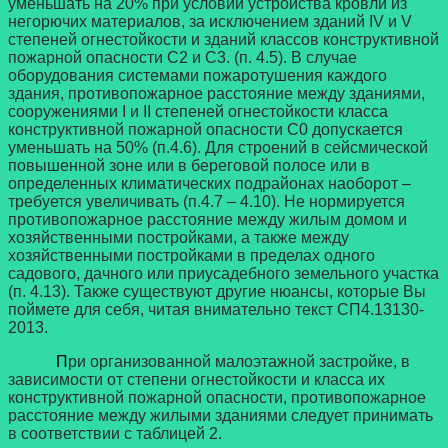
уменьшать на 20% при условии устройства кровли из
негорючих материалов, за исключением зданий IV и V
степеней огнестойкости и зданий классов конструктивной
пожарной опасности С2 и С3. (п. 4.5). В случае
оборудования системами пожаротушения каждого
здания, противопожарное расстояние между зданиями,
сооружениями I и II степеней огнестойкости класса
конструктивной пожарной опасности С0 допускается
уменьшать на 50% (п.4.6). Для строений в сейсмической
повышенной зоне или в береговой полосе или в
определенных климатических подрайонах наоборот –
требуется увеличивать (п.4.7 – 4.10). Не нормируется
противопожарное расстояние между жилым домом и
хозяйственными постройками, а также между
хозяйственными постройками в пределах одного
садового, дачного или приусадебного земельного участка
(п. 4.13). Также существуют другие нюансы, которые Вы
поймете для себя, читая внимательно текст СП4.13130-
2013.
П
ри организованной малоэтажной застройке, в
зависимости от степени огнестойкости и класса их
конструктивной пожарной опасности, противопожарное
расстояние между жилыми зданиями следует принимать
в соответствии с таблицей 2.