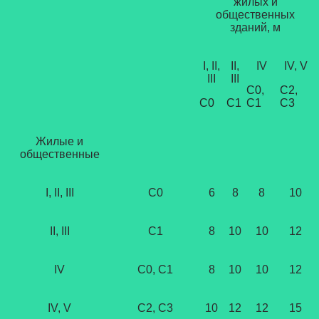
жилых и
общественных
зданий, м
I, II,
II,
IV
IV, V
III
III
С0,
С2,
С0
С1
С1
С3
Жилые и
общественные
I, II, III
С0
6
8
8
10
II, III
С1
8
10
10
12
IV
С0, С1
8
10
10
12
IV, V
С2, С3
10
12
12
15