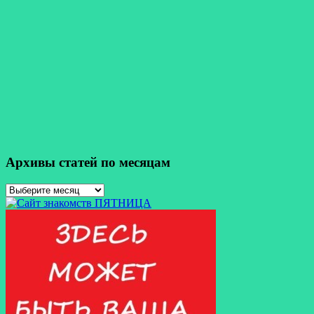
Архивы статей по месяцам
Архивы
статей
по
месяцам