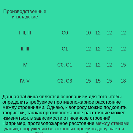
Производственные
и складские
I, II, III
С0
10
12
12
12
II, III
С1
12
12
12
12
IV
С0, С1
12
12
12
15
IV, V
С2, С3
15
15
15
18
Данная таблица является основанием для того чтобы
определить требуемое противопожарное расстояние
между строениями. Однако, к вопросу можно подходить
творчески, так как противопожарное расстояние может
изменяться, в зависимости от нюансов строений.
Например, противопожарное расстояние
между стенами
зданий, сооружений без оконных проемов допускается