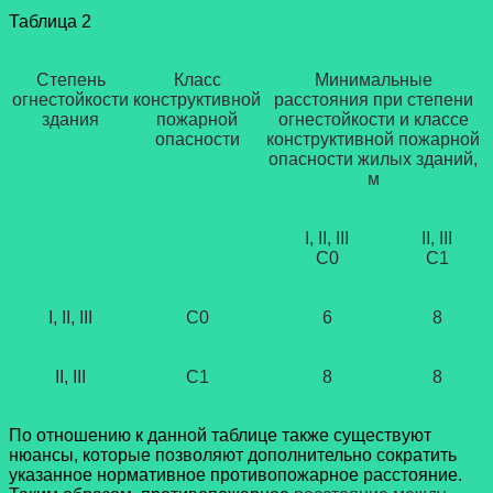
Таблица 2
Степень
Класс
Минимальные
огнестойкости
конструктивной
расстояния при степени
здания
пожарной
огнестойкости и классе
опасности
конструктивной пожарной
опасности жилых зданий,
м
I, II, III
II, III
С0
С1
I, II, III
С0
6
8
II, III
С1
8
8
По отношению к данной таблице также существуют
нюансы, которые позволяют дополнительно сократить
указанное нормативное противопожарное расстояние.