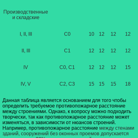
Производственные
и складские
I, II, III
С0
10
12
12
12
II, III
С1
12
12
12
12
IV
С0, С1
12
12
12
15
IV, V
С2, С3
15
15
15
18
Данная таблица является основанием для того чтобы
определить требуемое противопожарное расстояние
между строениями. Однако, к вопросу можно подходить
творчески, так как противопожарное расстояние может
изменяться, в зависимости от нюансов строений.
Например, противопожарное расстояние
между стенами
зданий, сооружений без оконных проемов допускается