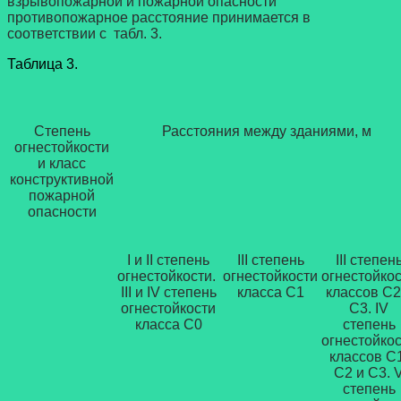
взрывопожарной и пожарной опасности
противопожарное расстояние принимается в
соответствии с табл. 3.
Таблица 3.
Степень
Расстояния между зданиями, м
огнестойкости
и класс
конструктивной
пожарной
опасности
I и II степень
III степень
III степен
огнестойкости.
огнестойкости
огнестойко
III и IV степень
класса С1
классов С2
огнестойкости
С3. IV
класса С0
степень
огнестойко
классов С1
С2 и С3. 
степень