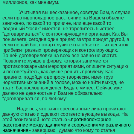
миллионов, как минимум.
Учитывая вышесказанное, советую Вам, в случае
если противопожарное расстояние на Вашем объекте
занижено, по какой то причине, или еще какой то
подобный “косяк” имеется, не торопитесь быстрее
“договариваться” с контролирующими органами. Как Вы
понимаете, сегодня один придет, завтра придет другой, а
если не дай бог, пожар случится на объекте – их десяток
прибежит разных проверяющих и контролирующих.
Вашей договориловки на всех все равно не хватит.
Позвоните лучше в фирму, которая занимается
противопожарными мероприятиями, опишите ситуацию
и посоветуйтесь, как лучше решить проблему. Как
правило, подойдя к вопросу творчески, имея груз
нормативных знаний в голове, можно найти выход, не
тратя баснословных денег. Будьте умнее. Сейчас уже
далеко не девяностые и Вам не обязательно
“договариваться, по любому”.
Надеюсь, что заинтересованные лица прочитают
данную статью и сделают соответствующие выводы. На
этой позитивной ноте статью «
противопожарное
расстояние между зданиями и сооружениями различного
назначения
» завершаю, думаю что кому то статья