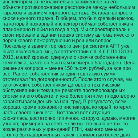
инспектором за незначительно заниженное на его
объекте противопожарное расстояние между небольшим
гаражом и зданием торгового центра. Вставал вопрос о
сносе нужного гаража. В общем, это был крепкий крючок,
на который пожарный инспектор поймал собственника и
планомерно гнобил из года в год. Мы спроектировали и
смонтировали в здании гаража систему автоматического
порошкового пожаротушения и решили вопрос.
Поскольку в здании торгового центра система АПТ уже
была изначально, мы, в соответствии с п. 4.6 СП4.13130-
2013, малой кровью, сдернули с крючка собственника
комплекса, за что он был нам безмерно благодарен. Цена
решения вопроса – менее 150 тысяч рублей, за все про
все. Ранее, собственник за один год такую сумму
отстегивал “по договоренности”. После этого случая, мы
заключили с собственником договор о техническом
обслуживании и текущем ремонте противопожарных
систем на его объекте, и уже более пяти лет плодотворно
зарабатываем деньги за наш труд. В результате, всем
хорошо, кроме пожарного инспектора, который потерял
часть своего “бизнеса”. Вот такая вот ситуация
сложилась, достаточно типичная, которую, думаю, многие
узнают, примерив на себя. Если бы это было не так, то
возле различных учреждений ГПН, намного меньше
стояло бы навороченных тачек, стоимостью более двух