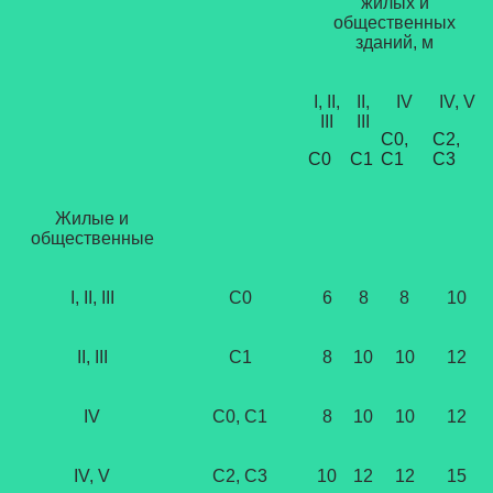
жилых и
общественных
зданий, м
I, II,
II,
IV
IV, V
III
III
С0,
С2,
С0
С1
С1
С3
Жилые и
общественные
I, II, III
С0
6
8
8
10
II, III
С1
8
10
10
12
IV
С0, С1
8
10
10
12
IV, V
С2, С3
10
12
12
15