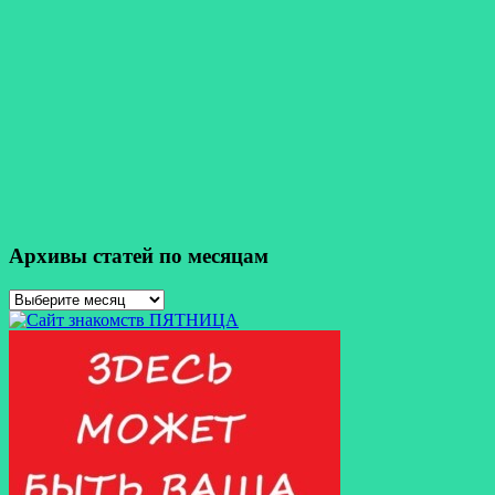
Архивы статей по месяцам
Архивы
статей
по
месяцам