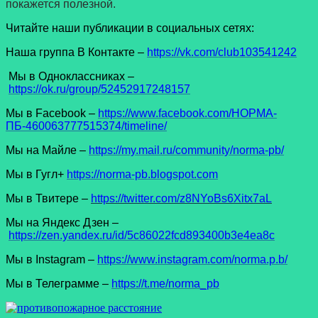
покажется полезной.
Читайте наши публикации в социальных сетях:
Наша группа В Контакте –
https://vk.com/club103541242
Мы в Одноклассниках –
https://ok.ru/group/52452917248157
Мы в Facеbook –
https://www.facebook.com/НОРМА-
ПБ-460063777515374/timeline/
Мы на Майле –
https://my.mail.ru/community/norma-pb/
Мы в Гугл+
https://norma-pb.blogspot.com
Мы в Твитере –
https://twitter.com/z8NYoBs6Xitx7aL
Мы на Яндекс Дзен –
https://zen.yandex.ru/id/5c86022fcd893400b3e4ea8c
Мы в Instagram –
https://www.instagram.com/norma.p.b/
Мы в Телеграмме –
https://t.me/norma_pb