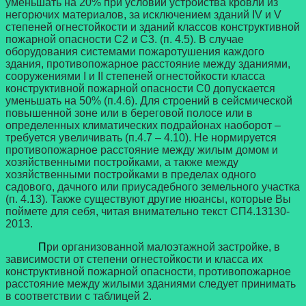
уменьшать на 20% при условии устройства кровли из
негорючих материалов, за исключением зданий IV и V
степеней огнестойкости и зданий классов конструктивной
пожарной опасности С2 и С3. (п. 4.5). В случае
оборудования системами пожаротушения каждого
здания, противопожарное расстояние между зданиями,
сооружениями I и II степеней огнестойкости класса
конструктивной пожарной опасности С0 допускается
уменьшать на 50% (п.4.6). Для строений в сейсмической
повышенной зоне или в береговой полосе или в
определенных климатических подрайонах наоборот –
требуется увеличивать (п.4.7 – 4.10). Не нормируется
противопожарное расстояние между жилым домом и
хозяйственными постройками, а также между
хозяйственными постройками в пределах одного
садового, дачного или приусадебного земельного участка
(п. 4.13). Также существуют другие нюансы, которые Вы
поймете для себя, читая внимательно текст СП4.13130-
2013.
П
ри организованной малоэтажной застройке, в
зависимости от степени огнестойкости и класса их
конструктивной пожарной опасности, противопожарное
расстояние между жилыми зданиями следует принимать
в соответствии с таблицей 2.