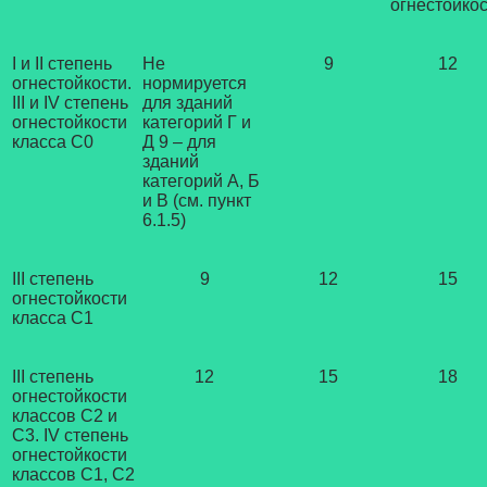
огнестойко
I и II степень
Не
9
12
огнестойкости.
нормируется
III и IV степень
для зданий
огнестойкости
категорий Г и
класса С0
Д 9 – для
зданий
категорий А, Б
и В (см. пункт
6.1.5)
III степень
9
12
15
огнестойкости
класса С1
III степень
12
15
18
огнестойкости
классов С2 и
С3. IV степень
огнестойкости
классов C1, C2