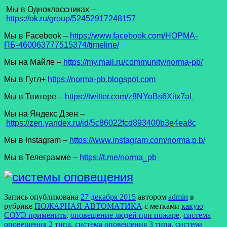
Мы в Одноклассниках –
https://ok.ru/group/52452917248157
Мы в Facеbook –
https://www.facebook.com/НОРМА-
ПБ-460063777515374/timeline/
Мы на Майле –
https://my.mail.ru/community/norma-pb/
Мы в Гугл+
https://norma-pb.blogspot.com
Мы в Твитере –
https://twitter.com/z8NYoBs6Xitx7aL
Мы на Яндекс Дзен –
https://zen.yandex.ru/id/5c86022fcd893400b3e4ea8c
Мы в Instagram –
https://www.instagram.com/norma.p.b/
Мы в Телеграмме –
https://t.me/norma_pb
Запись опубликована
27 декабря 2015
автором
admin
в
рубрике
ПОЖАРНАЯ АВТОМАТИКА
с метками
какую
СОУЭ применить
,
оповещение людей при пожаре
,
система
оповещения 2 типа
,
система оповещения 3 типа
,
система