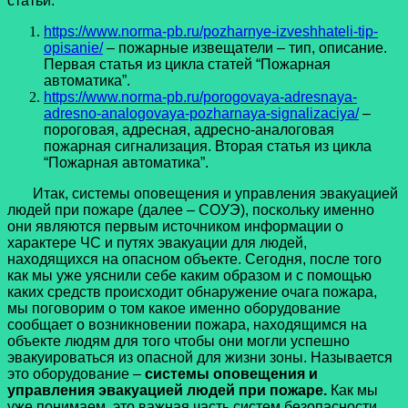
статьи:
https://www.norma-pb.ru/pozharnye-izveshhateli-tip-
opisanie/
– пожарные извещатели – тип, описание.
Первая статья из цикла статей “Пожарная
автоматика”.
https://www.norma-pb.ru/porogovaya-adresnaya-
adresno-analogovaya-pozharnaya-signalizaciya/
–
пороговая, адресная, адресно-аналоговая
пожарная сигнализация. Вторая статья из цикла
“Пожарная автоматика”.
Итак, системы оповещения и управления эвакуацией
людей при пожаре (далее – СОУЭ), поскольку именно
они являются первым источником информации о
характере ЧС и путях эвакуации для людей,
находящихся на опасном объекте.
Сегодня, после того
как мы уже уяснили себе каким образом и с помощью
каких средств происходит обнаружение очага пожара,
мы поговорим о том какое именно оборудование
сообщает о возникновении пожара, находящимся на
объекте людям для того чтобы они могли успешно
эвакуироваться из опасной для жизни зоны. Называется
это оборудование –
системы оповещения и
управления эвакуацией людей при пожаре.
Как мы
уже понимаем, это важная часть систем безопасности,