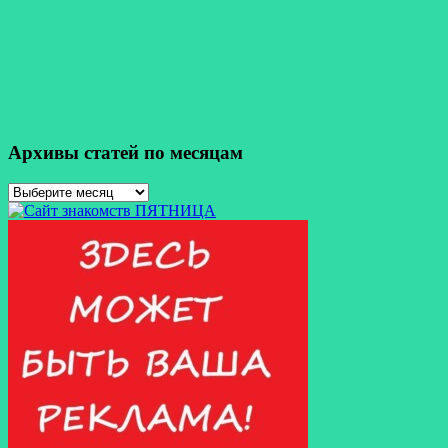
Архивы статей по месяцам
Архивы
статей
по
месяцам