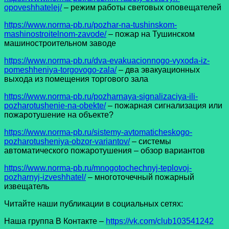
opoveshhatelej/
– режим работы световых оповещателей
https://www.norma-pb.ru/pozhar-na-tushinskom-
mashinostroitelnom-zavode/
– пожар на Тушинском
машиностроительном заводе
https://www.norma-pb.ru/dva-evakuacionnogo-vyxoda-iz-
pomeshheniya-torgovogo-zala/
– два эвакуационных
выхода из помещения торгового зала
https://www.norma-pb.ru/pozharnaya-signalizaciya-ili-
pozharotushenie-na-obekte/
– пожарная сигнализация или
пожаротушение на объекте?
https://www.norma-pb.ru/sistemy-avtomaticheskogo-
pozharotusheniya-obzor-variantov/
– системы
автоматического пожаротушения – обзор вариантов
https://www.norma-pb.ru/mnogotochechnyj-teplovoj-
pozharnyj-izveshhatel/
– многоточечный пожарный
извещатель
Читайте наши публикации в социальных сетях:
Наша группа В Контакте –
https://vk.com/club103541242