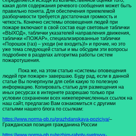
О
пределяется
исходя из
количественной оценки того,
какая доля содержания речевого сообщения может быть
правильно понята. Для обеспечения приемлемой
разборчивости требуется достаточная громкость и
четкость. Конечно системы оповещения людей при
пожаре включают в свой состав еще световые таблички
«ВЫХОД», таблички указателей направления движения,
таблички «ПОЖАР», специализированные таблички
«Порошок (газ) – уходи (не входить)!» и прочие, но это
уже тема следующей статьи и мы обсудим эти вопросы
подробнее в разделах алгоритма работы систем
пожаротушения.
Пока же, на этом статью «системы оповещения
людей при пожаре» завершаю. Буду рад, если в данной
статье Вы почерпнули для себя какую то полезную
информацию. Копировать статью для размещения на
иных ресурсах в интернете разрешаю только при
условии сохранении всех нижеперечисленных ссылок на
наш сайт, предлагаю Вам ознакомиться с другими
статьями нашего блога по ссылкам:
https://www.norma-pb.ru/grazhdanskaya-poziciya/
–
Гражданская позиция гражданина России
https://www.norma-pb.ru/rezhim-raboty-svetovyx-