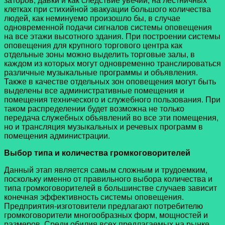
заторов, давки и как следствие увечий, на лестничных
клетках при стихийной эвакуации большого количества
людей, как неминуемо произошло бы, в случае
одновременной подачи сигналов системы оповещения
на все этажи высотного здания. При построении системы
оповещения для крупного торгового центра как
отдельные зоны можно выделить торговые залы, в
каждом из которых могут одновременно транслироваться
различные музыкальные программы и объявления.
Также в качестве отдельных зон оповещения могут быть
выделены все административные помещения и
помещения технического и служебного пользования. При
таком распределении будет возможна не только
передача служебных объявлений во все эти помещения,
но и трансляция музыкальных и речевых программ в
помещения администрации.
Выбор типа и количества громкоговорителей
Данный этап является самым сложным и трудоемким,
поскольку именно от правильного выбора количества и
типа громкоговорителей в большинстве случаев зависит
конечная эффективность системы оповещения.
Предприятия-изготовители предлагают потребителю
громкоговорители многообразных форм, мощностей и
размеров. Среди обилия всех предлагаемых на рынке