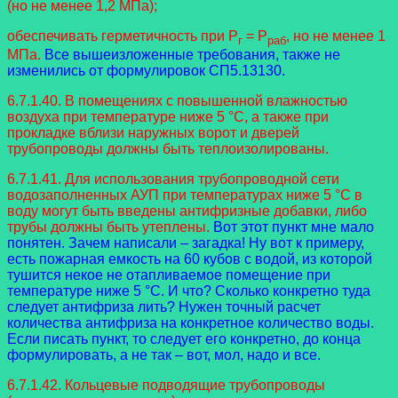
(но не менее 1,2 МПа);
обеспечивать герметичность при P
= P
, но не менее 1
г
раб
МПа.
Все вышеизложенные требования, также не
изменились от формулировок СП5.13130.
6.7.1.40. В помещениях с повышенной влажностью
воздуха при температуре ниже 5 °C, а также при
прокладке вблизи наружных ворот и дверей
трубопроводы должны быть теплоизолированы.
6.7.1.41. Для использования трубопроводной сети
водозаполненных АУП при температурах ниже 5 °C в
воду могут быть введены антифризные добавки, либо
трубы должны быть утеплены.
Вот этот пункт мне мало
понятен. Зачем написали – загадка! Ну вот к примеру,
есть пожарная емкость на 60 кубов с водой, из которой
тушится некое не отапливаемое помещение при
температуре ниже 5 °C. И что? Сколько конкретно туда
следует антифриза лить? Нужен точный расчет
количества антифриза на конкретное количество воды.
Если писать пункт, то следует его конкретно, до конца
формулировать, а не так – вот, мол, надо и все.
6.7.1.42. Кольцевые подводящие трубопроводы