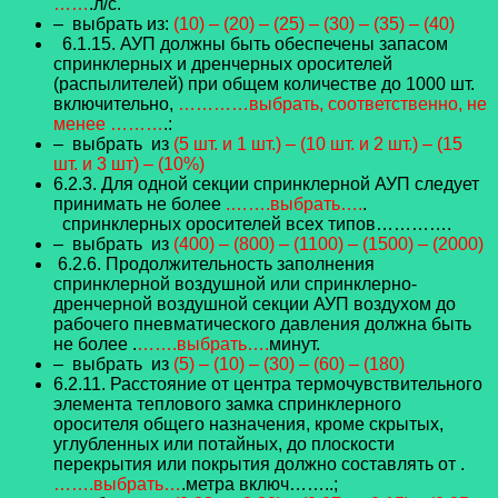
……
.л/с.
– выбрать из:
(10) – (20) – (25) – (30) – (35) – (40)
6.1.15. АУП должны быть обеспечены запасом
спринклерных и дренчерных оросителей
(распылителей) при общем количестве до 1000 шт.
включительно,
…………выбрать, соответственно, не
менее ………
.:
– выбрать из
(5 шт. и 1 шт.) – (10 шт. и 2 шт.) – (15
шт. и 3 шт) – (10%)
6.2.3. Для одной секции спринклерной АУП следует
принимать не более
.…….выбрать….
.
спринклерных оросителей всех типов………….
– выбрать из
(400) – (800) – (1100) – (1500) – (2000)
6.2.6. Продолжительность заполнения
спринклерной воздушной или спринклерно-
дренчерной воздушной секции АУП воздухом до
рабочего пневматического давления должна быть
не более .
…….выбрать….
минут.
– выбрать из
(5) – (10) – (30) – (60) – (180)
6.2.11. Расстояние от центра термочувствительного
элемента теплового замка спринклерного
оросителя общего назначения, кроме скрытых,
углубленных или потайных, до плоскости
перекрытия или покрытия должно составлять от .
…….выбрать…
.метра включ……..;