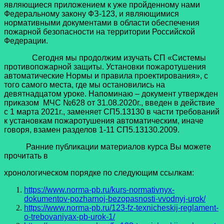
являющиеся приложением к уже пройденному нами
Федеральному закону ФЗ-123, и являющимися
нормативными документами в области обеспечения
пожарной безопасности на территории Российской
Федерации.
Сегодня мы продолжим изучать СП «Системы
противопожарной защиты. Установки пожаротушения
автоматические Нормы и правила проектирования», с
того самого места, где мы остановились на
девятнадцатом уроке. Напоминаю – документ утвержден
приказом МЧС №628 от 31.08.2020г., введен в действие
с 1 марта 2021г., заменяет СП5.13130 в части требований
к установкам пожаротушения автоматическим, иначе
говоря, взамен разделов 1-11 СП5.13130.2009.
Ранние публикации материалов курса Вы можете
прочитать в
хронологическом порядке по следующим ссылкам:
https://www.norma-pb.ru/kurs-normativnyx-
dokumentov-pozharnoj-bezopasnosti-vvodnyj-urok/
https://www.norma-pb.ru/123-fz-texnicheskij-reglament-
o-trebovaniyax-pb-urok-1/