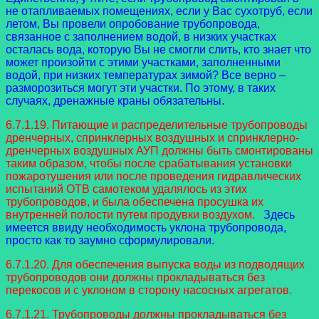
не отапливаемых помещениях, если у Вас сухотруб, если
летом, Вы провели опробование трубопровода,
связанное с заполнением водой, в низких участках
осталась вода, которую Вы не смогли слить, кто знает что
может произойти с этими участками, заполненными
водой, при низких температурах зимой? Все верно –
разморозиться могут эти участки. По этому, в таких
случаях, дренажные краны обязательны.
6.7.1.19. Питающие и распределительные трубопроводы
дренчерных, спринклерных воздушных и спринклерно-
дренчерных воздушных АУП должны быть смонтированы
таким образом, чтобы после срабатывания установки
пожаротушения или после проведения гидравлических
испытаний ОТВ самотеком удалялось из этих
трубопроводов, и была обеспечена просушка их
внутренней полости путем продувки воздухом.
Здесь
имеется ввиду необходимость уклона трубопровода,
просто как то заумно сформулировали.
6.7.1.20. Для обеспечения выпуска воды из подводящих
трубопроводов они должны прокладываться без
перекосов и с уклоном в сторону насосных агрегатов.
6.7.1.21. Трубопроводы должны прокладываться без