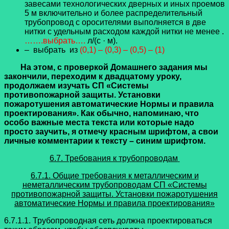
завесами технологических дверных и иных проемов
5 м включительно и более распределительный
трубопровод с оросителями выполняется в две
нитки с удельным расходом каждой нитки не менее .
…….выбрать….
л/(с · м).
– выбрать из
(0,1) – (0,3) – (0,5) – (1)
На этом, с проверкой Домашнего задания мы
закончили, переходим к двадцатому уроку,
продолжаем изучать
СП «Системы
противопожарной защиты. Установки
пожаротушения автоматические Нормы и правила
проектирования»
. Как обычно, напоминаю, что
особо важные места текста или которые надо
просто заучить, я отмечу красным шрифтом, а свои
личные комментарии к тексту – синим шрифтом.
6.7. Требования к трубопроводам
6.7.1. Общие требования к металлическим и
неметаллическим трубопроводам СП «Системы
противопожарной защиты. Установки пожаротушения
автоматические Нормы и правила проектирования»
6.7.1.1. Трубопроводная сеть должна проектироваться