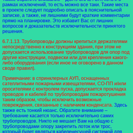
рамках исключений, то есть можно все таки. Такие места
в проекте следует подробно описать в пояснительной
записке, а также, не лишними будут краткие комментарии
прямо на планировке. Это избавит Вас от лишних
вопросов и доказательств исключительности принятого
решения.
6.7.1.13. Трубопроводы должны крепиться держателями
непосредственно к конструкциям здания, при этом не
допускается использование трубопроводов для опор под
другие конструкции, подвески или для крепления какого-
либо оборудования (если иное не оговорено в данном
своде правил).
Примечание: в спринклерных АУП, оснащенных
сателлитными пожарными извещателями, СО-ПП и/или
оросителями с контролем пуска, допускается прокладка
проводов и кабелей по трубопроводам пожаротушения
таким образом, чтобы исключить возможные
повреждения, связанные с наличием конденсата.
Здесь
также есть тонкий нюанс. Обратите внимание –
требование касается только исключительно самих
трубопроводов. Никто не мешает Вам на общую с
трубопроводами опору закрепить лоток или трос,
который будет являться кабеленесущей системой для