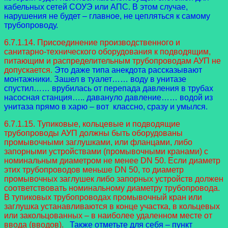
кабельных сетей СОУЭ или АПС. В этом случае,
нарушения не будет – главное, не цепляться к самому
трубопроводу.
6.7.1.14. Присоединение производственного и
санитарно-технического оборудования к подводящим,
питающим и распределительным трубопроводам АУП не
допускается.
Это даже типа анекдота рассказывают
монтажники. Зашел в туалет…… воду в унитазе
спустил…… врубилась от перепада давления в трубах
насосная станция….. давануло давление…… водой из
унитаза прямо в харю – вот классно, сразу и умылся.
6.7.1.15. Тупиковые, кольцевые и подводящие
трубопроводы АУП должны быть оборудованы
промывочными заглушками, или фланцами, либо
запорными устройствами (промывочными кранами) с
номинальным диаметром не менее DN 50. Если диаметр
этих трубопроводов меньше DN 50, то диаметр
промывочных заглушек либо запорных устройств должен
соответствовать номинальному диаметру трубопровода.
В тупиковых трубопроводах промывочный кран или
заглушка устанавливаются в конце участка, в кольцевых
или закольцованных – в наиболее удаленном месте от
ввода (вводов).
Также отметьте для себя – пункт