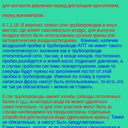
для контроля давления перед диктующим оросителем;
перед манометром.
6.7.1.18. В верхних точках сети трубопроводов и иных
местах, где может скапливаться воздух, для выпуска
воздуха могут быть использованы ручные краны или
автоматические воздухоотводчики
.
Конечно, наличие
воздушной пробки в трубопроводе АПТ не имеет такого
«политического» значения как в трубопроводе
отопительной сети, так как, в конце концов, постепенно,
пробка разойдется и жокей-насос подкачает давление, а
в случае сработки системы пожаротушения, какие то
секунды будут нужны на заполнения пустот от этой
пробки в трубопроводе. Именно по этому, в пункте
написана фраза «могут быть использованы», то есть это
не так уж обязательно – можно не ставить.
Если трубопроводы имеют изгибы (обходы потолочных
балок и т.д.), из которых вода не может удаляться
самостоятельно, то для этих участков могут быть (в
случае необходимости) предусмотрены отдельные
устройства для выпуска воды (дренажные краны).
Также
не обязательно, а «могут быть предусмотрены».
Единственно, учтите, если трубопровод смонтирован в