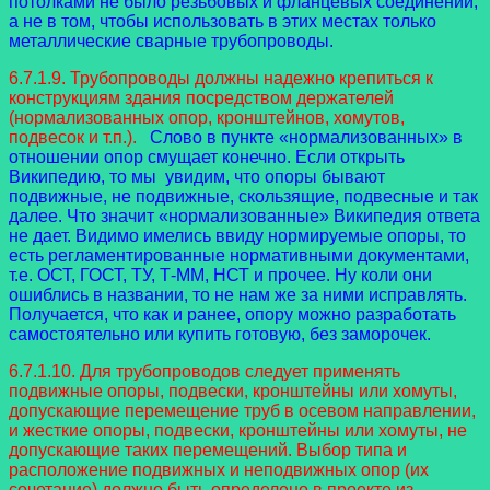
потолками не было резьбовых и фланцевых соединений,
а не в том, чтобы использовать в этих местах только
металлические сварные трубопроводы.
6.7.1.9. Трубопроводы должны надежно крепиться к
конструкциям здания посредством держателей
(нормализованных опор, кронштейнов, хомутов,
подвесок и т.п.).
Слово в пункте «нормализованных» в
отношении опор смущает конечно. Если открыть
Википедию, то мы увидим, что опоры бывают
подвижные, не подвижные, скользящие, подвесные и так
далее. Что значит «нормализованные» Википедия ответа
не дает. Видимо имелись ввиду нормируемые опоры, то
есть регламентированные нормативными документами,
т.е. ОСТ, ГОСТ, ТУ, Т-ММ, НСТ и прочее. Ну коли они
ошиблись в названии, то не нам же за ними исправлять.
Получается, что как и ранее, опору можно разработать
самостоятельно или купить готовую, без заморочек.
6.7.1.10. Для трубопроводов следует применять
подвижные опоры, подвески, кронштейны или хомуты,
допускающие перемещение труб в осевом направлении,
и жесткие опоры, подвески, кронштейны или хомуты, не
допускающие таких перемещений. Выбор типа и
расположение подвижных и неподвижных опор (их
сочетание) должно быть определено в проекте из