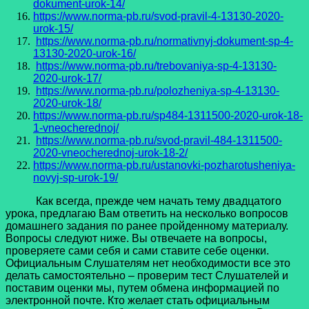
dokument-urok-14/
https://www.norma-pb.ru/svod-pravil-4-13130-2020-
urok-15/
https://www.norma-pb.ru/normativnyj-dokument-sp-4-
13130-2020-urok-16/
https://www.norma-pb.ru/trebovaniya-sp-4-13130-
2020-urok-17/
https://www.norma-pb.ru/polozheniya-sp-4-13130-
2020-urok-18/
https://www.norma-pb.ru/sp484-1311500-2020-urok-18-
1-vneocherednoj/
https://www.norma-pb.ru/svod-pravil-484-1311500-
2020-vneocherednoj-urok-18-2/
https://www.norma-pb.ru/ustanovki-pozharotusheniya-
novyj-sp-urok-19/
Как всегда, прежде чем начать тему двадцатого
урока, предлагаю Вам ответить на несколько вопросов
домашнего задания по ранее пройденному материалу.
Вопросы следуют ниже. Вы отвечаете на вопросы,
проверяете сами себя и сами ставите себе оценки.
Официальным Слушателям нет необходимости все это
делать самостоятельно – проверим тест Слушателей и
поставим оценки мы, путем обмена информацией по
электронной почте. Кто желает стать официальным