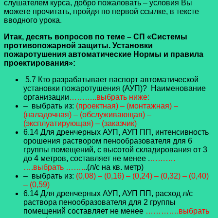
слушателем курса, добро пожаловать – условия Вы
можете прочитать, пройдя по первой ссылке, в тексте
вводного урока.
Итак, десять вопросов по теме
–
СП «Системы
противопожарной защиты. Установки
пожаротушения автоматические Нормы и правила
проектирования»
:
5.7 Кто разрабатывает паспорт автоматической
установки пожаротушения (АУП)? Наименование
организации
………..выбрать ниже:
– выбрать из:
(проектная) – (монтажная) –
(наладочная) – (обслуживающая) –
(эксплуатирующая) – (заказчик)
6.14 Для дренчерных АУП, АУП ПП, интенсивность
орошения раствором пенообразователя для 6
группы помещений, с высотой складирования от 3
до 4 метров, составляет не менее .
……….
….выбрать ……..
.(л/с на кв. метр)
– выбрать из:
(0,08) – (0,16) – (0,24) – (0,32) – (0,40)
– (0,59)
6.14 Для дренчерных АУП, АУП ПП, расход л/с
раствора пенообразователя для 2 группы
помещений составляет не менее
………….выбрать