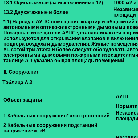
13.1 Одноэтажные (за исключениемп.12)
1000 м2 и
Независи
13.2 Двухэтажные и более
площади
*(1) Наряду с АУПС помещения квартир и общежитий 
автономными оптико-электронными дымовыми пож
Пожарные извещатели АУПС устанавливаются в прих
используются для открывания клапанов и включения
подпора воздуха и дымоудаления. Жилые помещения
высотой три этажа и более следует оборудовать ав
электронными дымовыми пожарными извещателями
таблице А.1 указана общая площадь помещений.
II. Сооружения
Таблица А.2
АУПТ
Объект защиты
Нормати
Независ
1 Кабельные сооружения
*
электростанций
площад
2 Кабельные сооружения подстанций
напряжением, кВ:
Независ