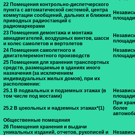
22 Помещения контрольно-диспетчерского
пункта с автоматической системой, центра
Независ
коммутации сообщений, дальних и ближних
площади
приводных радиостанций с
радиомаркерами
23 Помещения демонтажа и монтажа
Независ
авиадвигателей, воздушных винтов, шасси
площади
и колес самолетов и вертолетов
24 Помещения самолетного и
Независ
двигателеремонтного производств
площади
25 Помещения для хранения транспортных
средств, размещаемые в зданиях иного
назначения (за исключением
индивидуальных жилых домов), при их
расположении:
25.1 В подвальных и подземных этажах (в
Независ
том числе под мостами)
площади
При хран
25.2 В цокольных и надземных этажах
*(1)
более
автомоб
Общественные помещения
26 Помещения хранения и выдачи
уникальных изданий, отчетов, рукописей и
Независ