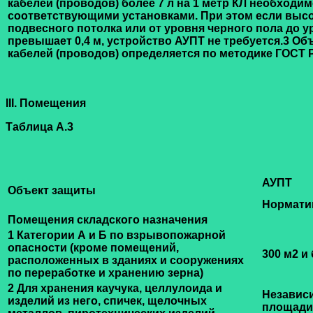
кабелей (проводов) более 7 л на 1 метр КЛ необходи
соответствующими установками. При этом если высо
подвесного потолка или от уровня черного пола до у
превышает 0,4 м, устройство АУПТ не требуется.
3 Об
кабелей (проводов) определяется по методике
ГОСТ Р
III. Помещения
Таблица А.3
АУПТ
Объект защиты
Нормати
Помещения складского назначения
1 Категории А и Б по взрывопожарной
опасности (кроме помещений,
300 м2 и
расположенных в зданиях и сооружениях
по переработке и хранению зерна)
2 Для хранения каучука, целлулоида и
Независ
изделий из него, спичек, щелочных
площади