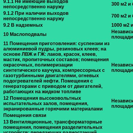
9.1.1 Не имеющие выходов
300 м2 и
непосредственно наружу
9.1.2 При наличии выходов
700 м2 и
непосредственно наружу
9.2 В надземных
1000 м2 
Независ
10 Маслоподвалы
площади
11 Помещения приготовления: суспензии из
алюминиевой пудры, резиновых клеев; на
основе ЛВЖ и ГЖ: лаков, красок, клеев,
мастик, пропиточных составов; помещения
окрасочных, полимеризации
Независ
синтетического каучука, компрессорных с
площади
газотурбинными двигателями, огневых
подогревателей нефти. Помещения с
генераторами с приводом от двигателей,
работающих на жидком топливе
12 Помещения высоковольтных
Независ
испытательных залов, помещения,
площади
экранированные горючими материалами
Помещения связи
13 Вентиляционные, трансформаторные
помещения, помещения разделительных
устройств: передающих радиостанций