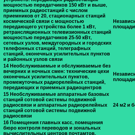
мощностью передатчиков 150 кВт и выше,
приемных радиостанций с числом
приемников от 20, стационарных станций
космической связи с мощностью
Независ
передающего устройства более 1 кВт,
площади
ретрансляционных телевизионных станций
мощностью передатчиков 25-50 кВт,
сетевых узлов, междугородных и городских
телефонных станций, телеграфных
станций, оконечных усилительных пунктов
и районных узлов связи
14 Необслуживаемые и обслуживаемые без
вечерних и ночных смен: технические цехи
Независ
оконечных усилительных пунктов,
площади
промежуточных радиорелейных станций,
передающих и приемных радиоцентров
15 Необслуживаемые аппаратные базовых
станций сотовой системы подвижной
радиосвязи и аппаратные радиорелейных
24 м2 и 
станций сотовой системы подвижной
радиосвязи
16 Помещения главных касс, помещения
бюро контроля переводов и зональных
вычислительных центров почтамтов,