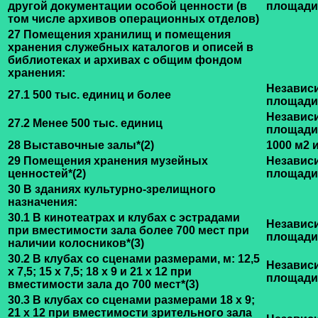
другой документации особой ценности (в
площади
том числе архивов операционных отделов)
27 Помещения хранилищ и помещения
хранения служебных каталогов и описей в
библиотеках и архивах с общим фондом
хранения:
Независ
27.1 500 тыс. единиц и более
площади
Независ
27.2 Менее 500 тыс. единиц
площади
28 Выставочные залы
*(2)
1000 м2 
29 Помещения хранения музейных
Независ
ценностей
*(2)
площади
30 В зданиях культурно-зрелищного
назначения:
30.1 В кинотеатрах и клубах с эстрадами
Независ
при вместимости зала более 700 мест при
площади
наличии колосников
*(3)
30.2 В клубах со сценами размерами, м: 12,5
Независ
х 7,5; 15 х 7,5; 18 х 9 и 21 х 12 при
площади
вместимости зала до 700 мест
*(3)
30.3 В клубах со сценами размерами 18 х 9;
21 х 12 при вместимости зрительного зала