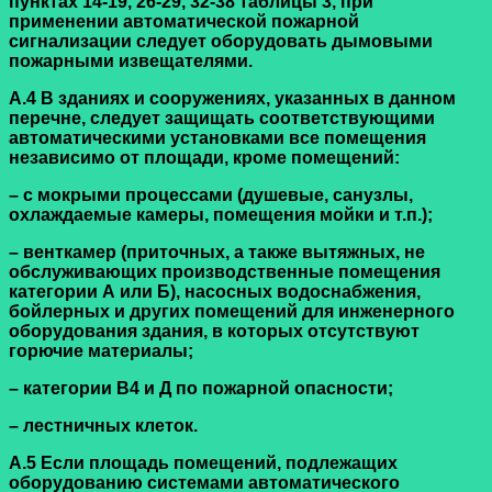
пунктах 14-19
,
26-29
,
32-38 таблицы 3
, при
применении автоматической пожарной
сигнализации следует оборудовать дымовыми
пожарными извещателями.
А.4 В зданиях и сооружениях, указанных в данном
перечне, следует защищать соответствующими
автоматическими установками все помещения
независимо от площади, кроме помещений:
– с мокрыми процессами (душевые, санузлы,
охлаждаемые камеры, помещения мойки и т.п.);
– венткамер (приточных, а также вытяжных, не
обслуживающих производственные помещения
категории А или Б), насосных водоснабжения,
бойлерных и других помещений для инженерного
оборудования здания, в которых отсутствуют
горючие материалы;
– категории В4 и Д по пожарной опасности;
– лестничных клеток.
А.5 Если площадь помещений, подлежащих
оборудованию системами автоматического