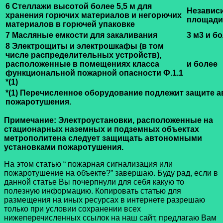
6 Стеллажи высотой более 5,5 м для
Независ
хранения горючих материалов и негорючих
площади
материалов в горючей упаковке
7 Масляные емкости для закаливания
3 м3 и б
8 Электрощиты и электрошкафы (в том
числе распределительных устройств),
расположенные в помещениях класса
и более
функциональной пожарной опасности Ф.1.1
*(1)
*(1) Перечисленное оборудование подлежит защите
пожаротушения.
Примечание
: Электроустановки, расположенные на
стационарных наземных и подземных объектах
метрополитена следует защищать автономными
установками пожаротушения.
На этом статью “ пожарная сигнализация или
пожаротушение на объекте?” завершаю. Буду рад, если в
данной статье Вы почерпнули для себя какую то
полезную информацию. Копировать статью для
размещения на иных ресурсах в интернете разрешаю
только при условии сохранении всех
нижеперечисленных ссылок на наш сайт, предлагаю Вам