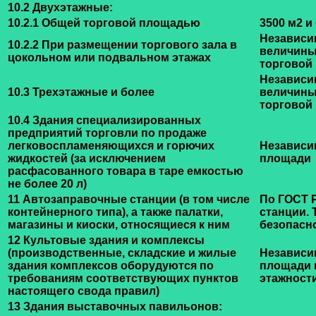
10.2 Двухэтажные:
10.2.1 Общей торговой площадью
3500 м2 и
Независи
10.2.2 При размещении торгового зала в
величин
цокольном или подвальном этажах
торговой
Независи
10.3 Трехэтажные и более
величин
торговой
10.4 Здания специализированных
предприятий торговли по продаже
легковоспламеняющихся и горючих
Независи
жидкостей (за исключением
площади
расфасованного товара в таре емкостью
не более 20 л)
11 Автозаправочные станции (в том числе
По ГОСТ 
контейнерного типа), а также палатки,
станции.
магазины и киоски, относящиеся к ним
безопасн
12 Культовые здания и комплексы
(производственные, складские и жилые
Независи
здания комплексов оборудуются по
площади 
требованиям соответствующих пунктов
этажност
настоящего свода правил)
13 Здания выставочных павильонов: