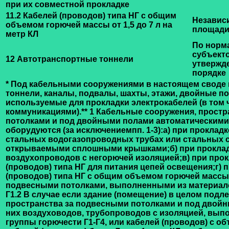
при их совместной прокладке
11.2 Кабелей (проводов) типа НГ с общим
Независ
объемом горючей массы от 1,5 до 7 л на
площади
метр КЛ
По норм
субъект
12 Автотранспортные тоннели
утвержд
порядке
* Под кабельными сооружениями в настоящем своде
тоннели, каналы, подвалы, шахты, этажи, двойные по
используемые для прокладки электрокабелей (в том 
коммуникациями).
** 1 Кабельные сооружения, прост
потолками и под двойными полами автоматическими
оборудуются (за исключениемпп. 1-3):
а) при прокладк
стальных водогазопроводных трубах или стальных 
открываемыми сплошными крышками;
б) при прокла
воздухопроводов с негорючей изоляцией;
в) при про
(проводов) типа НГ для питания цепей освещения;
г) 
(проводов) типа НГ с общим объемом горючей массы м
подвесными потолками, выполненными из материало
Г1.
2 В случае если здание (помещение) в целом подл
пространства за подвесными потолками и под двойн
них воздуховодов, трубопроводов с изоляцией, вып
группы горючести Г1-Г4, или кабелей (проводов) с 