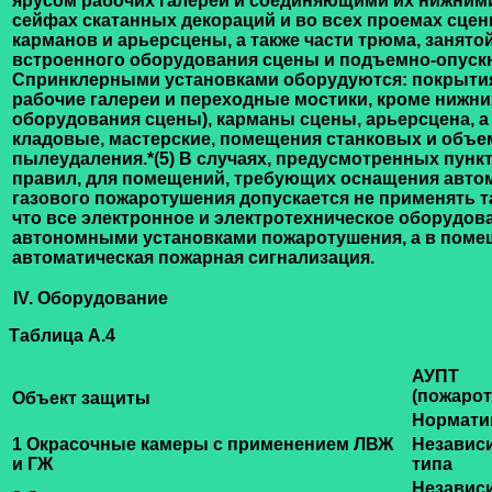
ярусом рабочих галерей и соединяющими их нижним
сейфах скатанных декораций и во всех проемах сцен
карманов и арьерсцены, а также части трюма, занято
встроенного оборудования сцены и подъемно-опуск
Спринклерными установками оборудуются: покрытия
рабочие галереи и переходные мостики, кроме нижни
оборудования сцены), карманы сцены, арьерсцена, а
кладовые, мастерские, помещения станковых и объе
пылеудаления.
*(5) В случаях, предусмотренных пункт
правил, для помещений, требующих оснащения авто
газового пожаротушения допускается не применять та
что все электронное и электротехническое оборудо
автономными установками пожаротушения, а в поме
автоматическая пожарная сигнализация.
IV. Оборудование
Таблица А.4
АУПТ
(пожаро
Объект защиты
Нормати
1 Окрасочные камеры с применением ЛВЖ
Независ
и ГЖ
типа
Независ