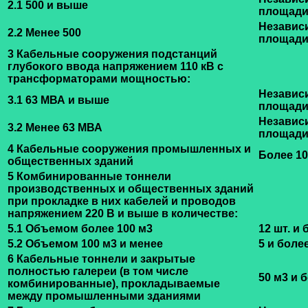
2.1 500 и выше
площад
Независ
2.2 Менее 500
площад
3 Кабельные сооружения подстанций
глубокого ввода напряжением 110 кВ с
трансформаторами мощностью:
Независ
3.1 63 МВА и выше
площад
Независ
3.2 Менее 63 МВА
площад
4 Кабельные сооружения промышленных и
Более 10
общественных зданий
5 Комбинированные тоннели
производственных и общественных зданий
при прокладке в них кабелей и проводов
напряжением 220 В и выше в количестве:
5.1 Объемом более 100 м3
12 шт. и 
5.2 Объемом 100 м3 и менее
5 и более
6 Кабельные тоннели и закрытые
полностью галереи (в том числе
50 м3 и 
комбинированные), прокладываемые
между промышленными зданиями