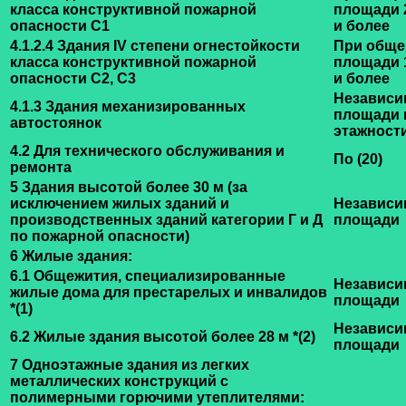
класса конструктивной пожарной
площади 2
опасности С1
и более
4.1.2.4 Здания IV степени огнестойкости
При обще
класса конструктивной пожарной
площади 1
опасности С2, С3
и более
Независи
4.1.3 Здания механизированных
площади 
автостоянок
этажност
4.2 Для технического обслуживания и
По (20)
ремонта
5 Здания высотой более 30 м (за
исключением жилых зданий и
Независи
производственных зданий категории Г и Д
площади
по пожарной опасности)
6 Жилые здания:
6.1 Общежития, специализированные
Независи
жилые дома для престарелых и инвалидов
площади
*(1)
Независи
6.2 Жилые здания высотой более 28 м
*(2)
площади
7 Одноэтажные здания из легких
металлических конструкций с
полимерными горючими утеплителями: