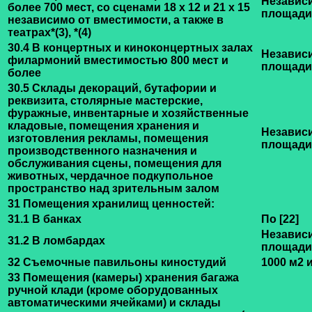
Независ
более 700 мест, со сценами 18 х 12 и 21 х 15
площади
независимо от вместимости, а также в
театрах
*(3)
,
*(4)
30.4 В концертных и киноконцертных залах
Независ
филармоний вместимостью 800 мест и
площади
более
30.5 Склады декораций, бутафории и
реквизита, столярные мастерские,
фуражные, инвентарные и хозяйственные
кладовые, помещения хранения и
Независ
изготовления рекламы, помещения
площади
производственного назначения и
обслуживания сцены, помещения для
животных, чердачное подкупольное
пространство над зрительным залом
31 Помещения хранилищ ценностей:
31.1 В банках
По
[22]
Независ
31.2 В ломбардах
площади
32 Съемочные павильоны киностудий
1000 м2 
33 Помещения (камеры) хранения багажа
ручной клади (кроме оборудованных
автоматическими ячейками) и склады