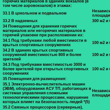
горючих материалов в зданиях вокзалов (в
том числе аэровокзалов) в этажах:
Независ
33.1 В цокольном и подвальном
площади
33.2 В надземных
300 м2 и
34 Помещения для хранения горючих
материалов или негорючих материалов в
горючей упаковке при расположении их:
34.1 Под трибунами любой вместимости в
100 м2 и
крытых спортивных сооружениях
34.2 В зданиях крытых спортивных
сооружений вместимостью 800 и более
100 м2 и
зрителей
34.3 Под трибунами вместимостью 3000 и
более зрителей при открытых спортивных
100 м2 и
сооружениях
35 Помещения для размещения:
35.1 Электронно-вычислительных машин
(ЭВМ), оборудования АСУ ТП, работающих в
Независ
системах управления сложными
площади
технологическими процессами, нарушение
которых влияет на безопасность людей
*(5)
35.2 Связных процессоров (серверные),