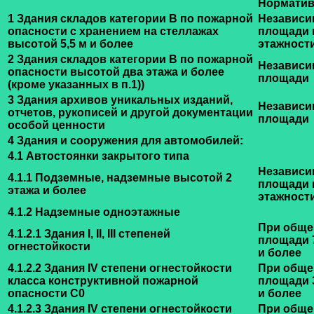
Норматив
1 Здания складов категории В по пожарной
Независи
опасности с хранением на стеллажах
площади 
высотой 5,5 м и более
этажност
2 Здания складов категории В по пожарной
Независи
опасности высотой два этажа и более
площади
(кроме указанных в п.1))
3 Здания архивов уникальных изданий,
Независи
отчетов, рукописей и другой документации
площади
особой ценности
4 Здания и сооружения для автомобилей:
4.1 Автостоянки закрытого типа
Независи
4.1.1 Подземные, надземные высотой 2
площади 
этажа и более
этажност
4.1.2 Надземные одноэтажные
При обще
4.1.2.1 Здания I, II, III степеней
площади 7
огнестойкости
и более
4.1.2.2 Здания IV степени огнестойкости
При обще
класса конструктивной пожарной
площади 3
опасности С0
и более
4.1.2.3 Здания IV степени огнестойкости
При обще