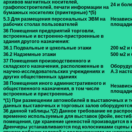
архивов магнитных носителей,
24
и бол
графопостроителей, печати информации на
бумажных носителях (принтерные)
*(5)
5.3 Для размещения персональных ЭВМ на
Независ
рабочих столах пользователей
площади
36 Помещения предприятий торговли,
встроенные и встроенно-пристроенные в
здания другого назначения:
36.1 Подвальные и цокольные этажи
200 м2 и
36.2 Надземные этажи
500 м2 и
37 Помещения производственного и
складского назначения, расположенные в
Оборудую
научно-исследовательских учреждениях и
А.3 наст
других общественных зданиях
38 Помещения иного административного и
Независ
общественного назначения, в том числе
площади
встроенные и пристроенные
*(1) При размещении автомобилей в выставочных и 
данных выставочных и торговых залов оборудуются 
36 данной таблицы.
*(2) Данное требование не распр
временно используемые для выставок (фойе, вестибюли
помещения, где хранение ценностей производится в 
Дренчеры устанавливаются под колосниками сцены 