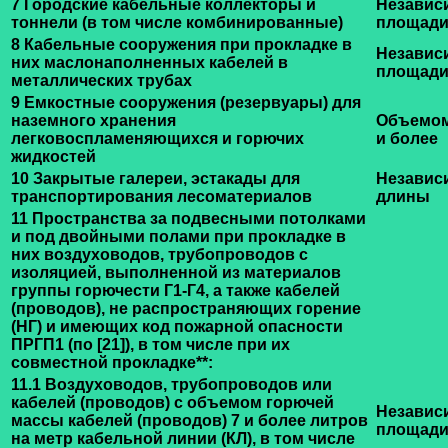
7 Городские кабельные коллекторы и
Независ
тоннели (в том числе комбинированные)
площади
8 Кабельные сооружения при прокладке в
Независ
них маслонаполненных кабелей в
площад
металлических трубах
9 Емкостные сооружения (резервуары) для
наземного хранения
Объемом
легковоспламеняющихся и горючих
и более
жидкостей
10 Закрытые галереи, эстакады для
Независ
транспортирования лесоматериалов
длины
11 Пространства за подвесными потолками
и под двойными полами при прокладке в
них воздуховодов, трубопроводов с
изоляцией, выполненной из материалов
группы горючести Г1-Г4, а также кабелей
(проводов), не распространяющих горение
(НГ) и имеющих код пожарной опасности
ПРГП1 (по
[21]
), в том числе при их
совместной прокладке
**
:
11.1 Воздуховодов, трубопроводов или
кабелей (проводов) с объемом горючей
Независ
массы кабелей (проводов) 7 и более литров
площади
на метр кабельной линии (КЛ), в том числе