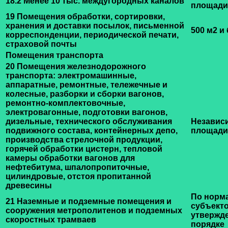
18.2 Менее 10 тыс. междугородных каналов
площади
19 Помещения обработки, сортировки,
хранения и доставки посылок, письменной
500 м2 и
корреспонденции, периодической печати,
страховой почты
Помещения транспорта
20 Помещения железнодорожного
транспорта: электромашинные,
аппаратные, ремонтные, тележечные и
колесные, разборки и сборки вагонов,
ремонтно-комплектовочные,
электровагонные, подготовки вагонов,
дизельные, технического обслуживания
Независ
подвижного состава, контейнерных депо,
площади
производства стрелочной продукции,
горячей обработки цистерн, тепловой
камеры обработки вагонов для
нефтебитума, шпалопропиточные,
цилиндровые, отстоя пропитанной
древесины
По норм
21 Наземные и подземные помещения и
субъект
сооружения метрополитенов и подземных
утвержд
скоростных трамваев
порядке