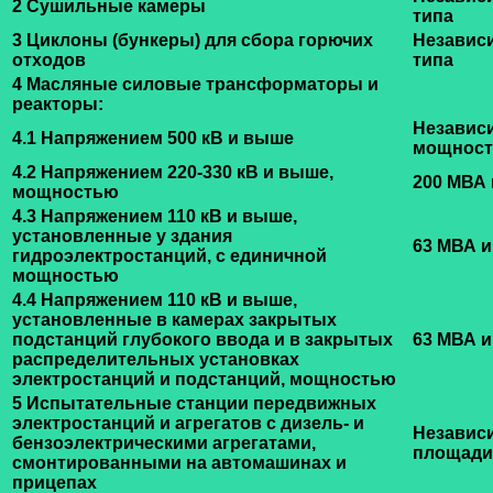
2 Сушильные камеры
типа
3 Циклоны (бункеры) для сбора горючих
Независ
отходов
типа
4 Масляные силовые трансформаторы и
реакторы:
Независ
4.1 Напряжением 500 кВ и выше
мощност
4.2 Напряжением 220-330 кВ и выше,
200 МВА
мощностью
4.3 Напряжением 110 кВ и выше,
установленные у здания
63 МВА 
гидроэлектростанций, с единичной
мощностью
4.4 Напряжением 110 кВ и выше,
установленные в камерах закрытых
подстанций глубокого ввода и в закрытых
63 МВА 
распределительных установках
электростанций и подстанций, мощностью
5 Испытательные станции передвижных
электростанций и агрегатов с дизель- и
Независ
бензоэлектрическими агрегатами,
площади
смонтированными на автомашинах и
прицепах