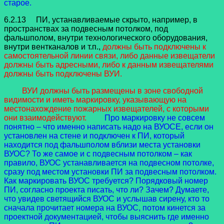
старое.
6.2.13 ПИ, устанавливаемые скрыто, например, в
пространствах за подвесным потолком, под
фальшполом, внутри технологического оборудования,
внутри вентканалов и т.п.,
должны быть подключены к
самостоятельной линии связи, либо данные извещатели
должны быть адресными, либо к данным извещателями
должны быть подключены ВУИ.
ВУИ должны быть размещены в зоне свободной
видимости и иметь маркировку, указывающую на
местонахождение пожарных извещателей, с которыми
они взаимодействуют.
Про маркировку не совсем
понятно – что именно написать надо на ВУОСЕ, если он
установлен на стене и подключен к ПИ, который
находится под фальшполом вблизи места установки
ВУОС? То же самое и с подвесным потолком – как
правило, ВУОС устанавливается на подвесном потолке,
сразу под местом установки ПИ за подвесным потолком.
Как маркировать ВУОС требуется? Порядковый номер
ПИ, согласно проекта писать, что ли? Зачем? Думаете,
что увидев светящийся ВУОС и услышав сирену, кто то
сначала прочитает номера на ВУОС, потом кинется за
проектной документацией, чтобы выяснить где именно