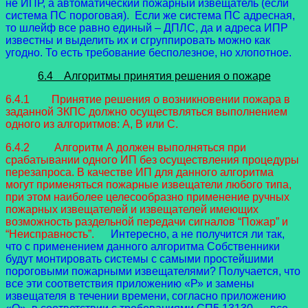
не ИПР, а автоматический пожарный извещатель (если
система ПС пороговая). Если же система ПС адресная,
то шлейф все равно единый – ДПЛС, да и адреса ИПР
известны и выделить их и сгруппировать можно как
угодно. То есть требование бесполезное, но хлопотное.
6.4 Алгоритмы принятия решения о пожаре
6.4.1 Принятие решения о возникновении пожара в
заданной ЗКПС должно осуществляться выполнением
одного из алгоритмов: А, B или С.
6.4.2 Алгоритм А должен выполняться при
срабатывании одного ИП без осуществления процедуры
перезапроса. В качестве ИП для данного алгоритма
могут применяться пожарные извещатели любого типа,
при этом наиболее целесообразно применение ручных
пожарных извещателей и извещателей имеющих
возможность раздельной передачи сигналов “Пожар” и
“Неисправность”.
Интересно, а не получится ли так,
что с применением данного алгоритма Собственники
будут монтировать системы с самыми простейшими
пороговыми пожарными извещателями? Получается, что
все эти соответствия приложению «Р» и замены
извещателя в течении времени, согласно приложению