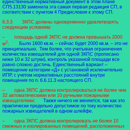
единственный нормативный документ в этом плане
СП5.13130 заменила эта самая первая редакция СП, в
соответствии с пунктом 4 Предисловия к этому СП.
6.3.3 ЗКПС должны одновременно удовлетворять
следующим условиям:
– площадь одной ЗКПС не должна превышать 2000
2
м
;
Было 1600 кв.м. – сейчас будет 2000 кв.м. – это не
принципиально. Тем более, что учитывая ограничения
количества извещателей для одной ЗКПС (прописано
ниже 10 и 32 штуки), контроль указанной площади все
равно сложно достичь. Единственный вариант –
помещение категории «Д» с установкой исключительно
ИПР, с учетом нормативных расстояний внутри
помещения по п. 6.6.11.3 настоящего СП.
– одна ЗКПС должна контролироваться не более чем
32 автоматическими или 10 ручными пожарными
извещателями;
Также ничего не меняется, так как это
практически предельно допустимое по току количество
пожарных извещателей в одном шлейфе.
– одна ЗКПС должна контролировать не более 10
смежных и изолированных помещений, расположенных