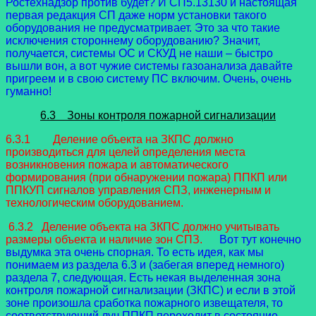
Ростехнадзор против будет? И СП5.13130 и настоящая
первая редакция СП даже норм установки такого
оборудования не предусматривает. Это за что такие
исключения стороннему оборудованию? Значит,
получается, системы ОС и СКУД не наши – быстро
вышли вон, а вот чужие системы газоанализа давайте
пригреем и в свою систему ПС включим. Очень, очень
гуманно!
6.3 Зоны контроля пожарной сигнализации
6.3.1 Деление объекта на ЗКПС должно
производиться для целей определения места
возникновения пожара и автоматического
формирования (при обнаружении пожара) ППКП или
ППКУП сигналов управления СПЗ, инженерным и
технологическим оборудованием.
6.3.2 Деление объекта на ЗКПС должно учитывать
размеры объекта и наличие зон СПЗ.
Вот тут конечно
выдумка эта очень спорная. То есть идея, как мы
понимаем из раздела 6.3 и (забегая вперед немного)
раздела 7, следующая. Есть некая выделенная зона
контроля пожарной сигнализации (ЗКПС) и если в этой
зоне произошла сработка пожарного извещателя, то
соответствующий луч ППКП переходит в состояние