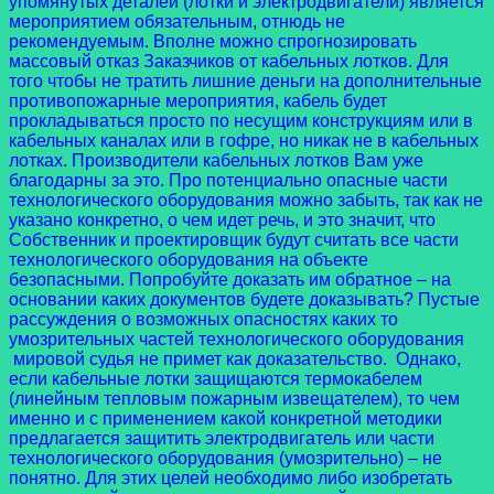
упомянутых деталей (лотки и электродвигатели) является
мероприятием обязательным, отнюдь не
рекомендуемым. Вполне можно спрогнозировать
массовый отказ Заказчиков от кабельных лотков. Для
того чтобы не тратить лишние деньги на дополнительные
противопожарные мероприятия, кабель будет
прокладываться просто по несущим конструкциям или в
кабельных каналах или в гофре, но никак не в кабельных
лотках. Производители кабельных лотков Вам уже
благодарны за это. Про потенциально опасные части
технологического оборудования можно забыть, так как не
указано конкретно, о чем идет речь, и это значит, что
Собственник и проектировщик будут считать все части
технологического оборудования на объекте
безопасными. Попробуйте доказать им обратное – на
основании каких документов будете доказывать? Пустые
рассуждения о возможных опасностях каких то
умозрительных частей технологического оборудования
мировой судья не примет как доказательство. Однако,
если кабельные лотки защищаются термокабелем
(линейным тепловым пожарным извещателем), то чем
именно и с применением какой конкретной методики
предлагается защитить электродвигатель или части
технологического оборудования (умозрительно) – не
понятно. Для этих целей необходимо либо изобретать