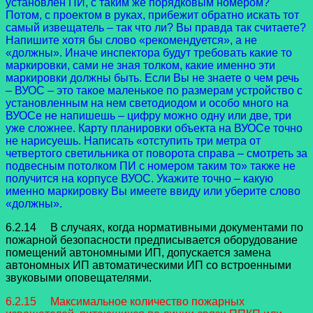
установлен ПИ, с таким же порядковым номером?
Потом, с проектом в руках, прибежит обратно искать тот
самый извещатель – так что ли? Вы правда так считаете?
Напишите хотя бы слово «рекомендуется», а не
«должны». Иначе инспектора будут требовать какие то
маркировки, сами не зная толком, какие именно эти
маркировки должны быть. Если Вы не знаете о чем речь
– ВУОС – это такое маленькое по размерам устройство с
установленным на нем светодиодом и особо много на
ВУОСе не напишешь – цифру можно одну или две, три
уже сложнее. Карту планировки объекта на ВУОСе точно
не нарисуешь. Написать «отступить три метра от
четвертого светильника от поворота справа – смотреть за
подвесным потолком ПИ с номером таким то» также не
получится на корпусе ВУОС. Укажите точно – какую
именно маркировку Вы имеете ввиду или уберите слово
«должны».
6.2.14 В случаях, когда нормативными документами по
пожарной безопасности предписывается оборудование
помещений автономными ИП, допускается замена
автономных ИП автоматическими ИП со встроенными
звуковыми оповещателями.
6.2.15 Максимальное количество пожарных