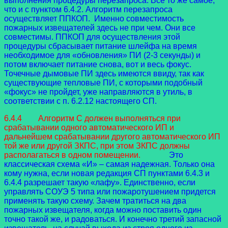
выполнения процедуры перезапроса. Все то же самое,
что и с пунктом 6.4.2. Алгоритм перезапроса
осуществляет ППКОП. Именно совместимость
пожарных извещателей здесь не при чем. Они все
совместимы. ППКОП для осуществления этой
процедуры сбрасывает питание шлейфа на время
необходимое для «обновления» ПИ (2-3 секунды) и
потом включает питание снова, вот и весь фокус.
Точечные дымовые ПИ здесь имеются ввиду, так как
существующие тепловые ПИ, с которыми подобный
«фокус» не пройдет, уже направляются в утиль, в
соответствии с п. 6.2.12 настоящего СП.
6.4.4 Алгоритм С должен выполняться при
срабатывании одного автоматического ИП и
дальнейшем срабатывании другого автоматического ИП
той же или другой ЗКПС, при этом ЗКПС должны
располагаться в одном помещении.
Это
классическая схема «И» – самая надежная. Только она
кому нужна, если новая редакция СП пунктами 6.4.3 и
6.4.4 разрешает такую «лафу». Единственно, если
управлять СОУЭ 5 типа или пожаротушением придется
применять такую схему. Зачем тратиться на два
пожарных извещателя, когда можно поставить один
точно такой же, и радоваться. И конечно третий запасной