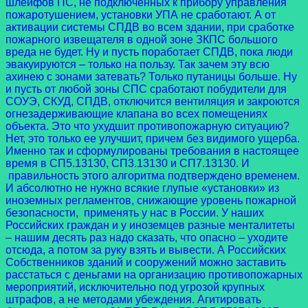
шлейфов ПС, не подключенных к прибору управления
пожаротушением, установки УПА не сработают. А от
активации системы СПДВ во всем здании, при сработке
пожарного извещателя в одной зоне ЗКПС большого
вреда не будет. Ну и пусть поработает СПДВ, пока люди
эвакуируются – только на пользу. Так зачем эту всю
ахинею с зонами затевать? Только путаницы больше. Ну
и пусть от любой зоны СПС сработают побудители для
СОУЭ, СКУД, СПДВ, отключится вентиляция и закроются
огнезадерживающие клапана во всех помещениях
объекта. Это что ухудшит противопожарную ситуацию?
Нет, это только ее улучшит, причем без видимого ущерба.
Именно так и сформулированы требования в настоящее
время в СП5.13130, СП3.13130 и СП7.13130. И
правильность этого алгоритма подтверждено временем.
И абсолютно не нужно всякие глупые «установки» из
иноземных регламентов, снижающие уровень пожарной
безопасности, применять у нас в России. У наших
Российских граждан и у иноземцев разные менталитеты
– нашим десять раз надо сказать, что опасно – уходите
отсюда, а потом за руку взять и вывести. А Российских
Собственников зданий и сооружений можно заставить
расстаться с деньгами на организацию противопожарных
мероприятий, исключительно под угрозой крупных
штрафов, а не методами убеждения. Агитировать