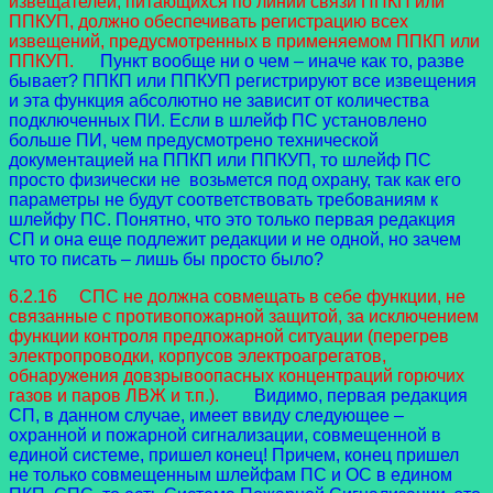
извещателей, питающихся по линии связи ППКП или
ППКУП, должно обеспечивать регистрацию всех
извещений, предусмотренных в применяемом ППКП или
ППКУП.
Пункт вообще ни о чем – иначе как то, разве
бывает? ППКП или ППКУП регистрируют все извещения
и эта функция абсолютно не зависит от количества
подключенных ПИ. Если в шлейф ПС установлено
больше ПИ, чем предусмотрено технической
документацией на ППКП или ППКУП, то шлейф ПС
просто физически не возьмется под охрану, так как его
параметры не будут соответствовать требованиям к
шлейфу ПС. Понятно, что это только первая редакция
СП и она еще подлежит редакции и не одной, но зачем
что то писать – лишь бы просто было?
6.2.16 СПС не должна совмещать в себе функции, не
связанные с противопожарной защитой, за исключением
функции контроля предпожарной ситуации (перегрев
электропроводки, корпусов электроагрегатов,
обнаружения довзрывоопасных концентраций горючих
газов и паров ЛВЖ и т.п.).
Видимо, первая редакция
СП, в данном случае, имеет ввиду следующее –
охранной и пожарной сигнализации, совмещенной в
единой системе, пришел конец! Причем, конец пришел
не только совмещенным шлейфам ПС и ОС в едином