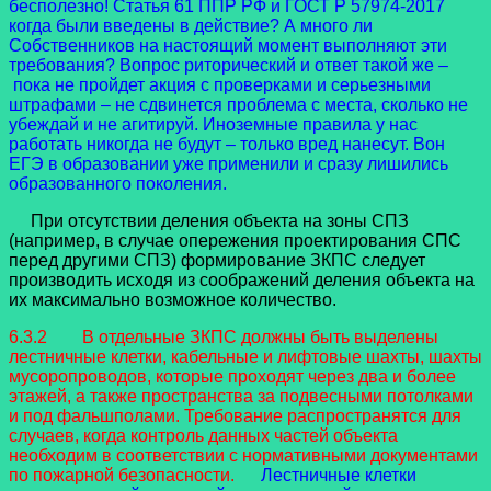
бесполезно! Статья 61 ППР РФ и ГОСТ Р 57974-2017
когда были введены в действие? А много ли
Собственников на настоящий момент выполняют эти
требования? Вопрос риторический и ответ такой же –
пока не пройдет акция с проверками и серьезными
штрафами – не сдвинется проблема с места, сколько не
убеждай и не агитируй. Иноземные правила у нас
работать никогда не будут – только вред нанесут. Вон
ЕГЭ в образовании уже применили и сразу лишились
образованного поколения.
При отсутствии деления объекта на зоны СПЗ
(например, в случае опережения проектирования СПС
перед другими СПЗ) формирование ЗКПС следует
производить исходя из соображений деления объекта на
их максимально возможное количество.
6.3.2 В отдельные ЗКПС должны быть выделены
лестничные клетки, кабельные и лифтовые шахты, шахты
мусоропроводов, которые проходят через два и более
этажей, а также пространства за подвесными потолками
и под фальшполами. Требование распространятся для
случаев, когда контроль данных частей объекта
необходим в соответствии с нормативными документами
по пожарной безопасности.
Лестничные клетки