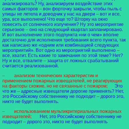
анализировать? Ну, анализируем воздействие этих
самых факторов – вон форточку закрыли, чтобы пыль с
улицы не летела и доводчик у нас на двери – вот и все,
ура, все выполнено! Что еще то? Шторку на окно
повесить от солнечного излучения? Ну это мероприятие
серьезное – оно на следующий квартал запланировано.
И вот выполнение этого подпункта «ни о чем» вполне
достаточно для исполнения требования всего пункта, так
как написано же «одним или комбинацией следующих
мероприятий». Вот одно из мероприятий выполнено –
все, хватит. Есть какие то замечания по этой теме? Нет?
Ну и все, отвалите – защита от ложных срабатываний
считается реализованной.
– анализом технических характеристик и
применением пожарных извещателей, не реагирующих
на факторы схожие, но не связанные с пожаром;
Это
что же – адресные извещатели дорогие применять? Нет,
это Российскому собственнику не подходит – дорого это,
никто не будет выполнять.
– использованием мультикритериальных пожарных
извещателей;
Нет, это Российскому собственнику не
подходит – дорого это, никто не будет выполнять