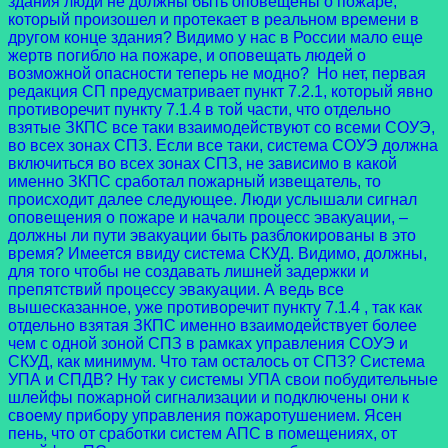
здания люди не должны быть оповещены о пожаре,
который произошел и протекает в реальном времени в
другом конце здания? Видимо у нас в России мало еще
жертв погибло на пожаре, и оповещать людей о
возможной опасности теперь не модно? Но нет, первая
редакция СП предусматривает пункт 7.2.1, который явно
противоречит пункту 7.1.4 в той части, что отдельно
взятые ЗКПС все таки взаимодействуют со всеми СОУЭ,
во всех зонах СПЗ. Если все таки, система СОУЭ должна
включиться во всех зонах СПЗ, не зависимо в какой
именно ЗКПС сработал пожарный извещатель, то
происходит далее следующее. Люди услышали сигнал
оповещения о пожаре и начали процесс эвакуации, –
должны ли пути эвакуации быть разблокированы в это
время? Имеется ввиду система СКУД. Видимо, должны,
для того чтобы не создавать лишней задержки и
препятствий процессу эвакуации. А ведь все
вышесказанное, уже противоречит пункту 7.1.4 , так как
отдельно взятая ЗКПС именно взаимодействует более
чем с одной зоной СПЗ в рамках управления СОУЭ и
СКУД, как минимум. Что там осталось от СПЗ? Система
УПА и СПДВ? Ну так у системы УПА свои побудительные
шлейфы пожарной сигнализации и подключены они к
своему прибору управления пожаротушением. Ясен
пень, что от сработки систем АПС в помещениях, от