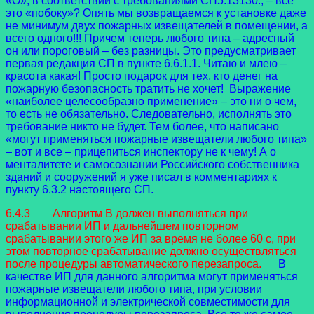
«О», в соответствии с требованиями СП5.13130., – все
это «побоку»? Опять мы возвращаемся к установке даже
не минимум двух пожарных извещателей в помещении, а
всего одного!!! Причем теперь любого типа – адресный
он или пороговый – без разницы. Это предусматривает
первая редакция СП в пункте 6.6.1.1. Читаю и млею –
красота какая! Просто подарок для тех, кто денег на
пожарную безопасность тратить не хочет! Выражение
«наиболее целесообразно применение» – это ни о чем,
то есть не обязательно. Следовательно, исполнять это
требование никто не будет. Тем более, что написано
«могут применяться пожарные извещатели любого типа»
– вот и все – прицепиться инспектору не к чему! А о
менталитете и самосознании Российского собственника
зданий и сооружений я уже писал в комментариях к
пункту 6.3.2 настоящего СП.
6.4.3 Алгоритм В должен выполняться при
срабатывании ИП и дальнейшем повторном
срабатывании этого же ИП за время не более 60 с, при
этом повторное срабатывание должно осуществляться
после процедуры автоматического перезапроса.
В
качестве ИП для данного алгоритма могут применяться
пожарные извещатели любого типа, при условии
информационной и электрической совместимости для