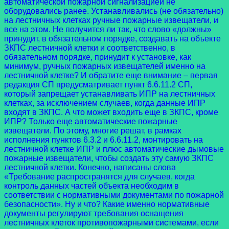
автоматической пожарной сигнализацией не
оборудовались ранее. Устанавливались (не обязательно)
на лестничных клетках ручные пожарные извещатели, и
все на этом. Не получится ли так, что слово «должны»
принудит, в обязательном порядке, создавать на объекте
ЗКПС лестничной клетки и соответственно, в
обязательном порядке, принудит к установке, как
минимум, ручных пожарных извещателей именно на
лестничной клетке? И обратите еще внимание – первая
редакция СП предусматривает пункт 6.6.11.2 СП,
который запрещает устанавливать ИПР на лестничных
клетках, за исключением случаев, когда данные ИПР
входят в ЗКПС. А что может входить еще в ЗКПС, кроме
ИПР? Только еще автоматические пожарные
извещатели. По этому, многие решат, в рамках
исполнения пунктов 6.3.2 и 6.6.11.2, монтировать на
лестничной клетке ИПР и плюс автоматические дымовые
пожарные извещатели, чтобы создать эту самую ЗКПС
лестничной клетки. Конечно, написаны слова
«Требование распространятся для случаев, когда
контроль данных частей объекта необходим в
соответствии с нормативными документами по пожарной
безопасности». Ну и что? Какие именно нормативные
документы регулируют требования оснащения
лестничных клеток противопожарными системами, если