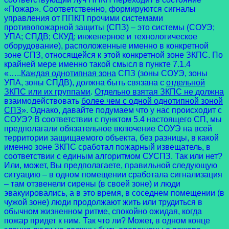
«Пожар». Соответственно, формируются сигналы
управления от ППКП прочими системами
противопожарной защиты (СПЗ) – это системы (СОУЭ;
УПА; СПДВ; СКУД; инженерное и технологическое
оборудование), расположенные именно в конкретной
зоне СПЗ, относящейся к этой конкретной зоне ЗКПС. По
крайней мере именно такой смысл в пункте 7.1.4
«…..
Каждая однотипная зона
СПЗ (зоны СОУЭ, зоны
УПА, зоны СПДВ), должна быть связана с
отдельной
ЗКПС или их группами
.
Отдельно взятая ЗКПС не должна
взаимодействовать
более чем с одной однотипной зоной
СПЗ
». Однако, давайте подумаем что у нас происходит с
СОУЭ? В соответствии с пунктом 5.4 настоящего СП, мы
предполагали обязательное включение СОУЭ на всей
территории защищаемого объекта, без разницы, в какой
именно зоне ЗКПС сработал пожарный извещатель, в
соответствии с единым алгоритмом СУСПЗ. Так или нет?
Или, может, Вы предполагаете, правильной следующую
ситуацию – в одном помещении сработала сигнализация
– там отзвенели сирены (в своей зоне) и люди
эвакуировались, а в это время, в соседнем помещении (в
чужой зоне) люди продолжают жить или трудиться в
обычном жизненном ритме, спокойно ожидая, когда
пожар придет к ним. Так что ли? Может, в одном конце