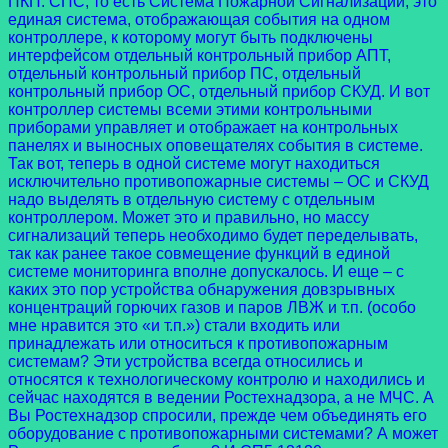
ПКП. СПС, то есть Система Пожарной Сигнализации, это
единая система, отображающая события на одном
контроллере, к которому могут быть подключены
интерфейсом отдельный контрольный прибор АПТ,
отдельный контрольный прибор ПС, отдельный
контрольный прибор ОС, отдельный прибор СКУД. И вот
контроллер системы всеми этими контрольными
приборами управляет и отображает на контрольных
панелях и выносных оповещателях события в системе.
Так вот, теперь в одной системе могут находиться
исключительно противопожарные системы – ОС и СКУД
надо выделять в отдельную систему с отдельным
контроллером. Может это и правильно, но массу
сигнализаций теперь необходимо будет переделывать,
так как ранее такое совмещение функций в единой
системе мониторинга вполне допускалось. И еще – с
каких это пор устройства обнаружения довзрывных
концентраций горючих газов и паров ЛВЖ и т.п. (особо
мне нравится это «и т.п.») стали входить или
принадлежать или относиться к противопожарным
системам? Эти устройства всегда относились и
относятся к технологическому контролю и находились и
сейчас находятся в ведении Ростехнадзора, а не МЧС. А
Вы Ростехнадзор спросили, прежде чем объединять его
оборудование с противопожарными системами? А может