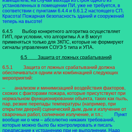
извещатель, на случай выхода из строя одного из
установленных в помещении ПИ, уже не требуется, в
соответствии с пунктами 6.4.4 и 6.6.1.2 настоящего СП.
Красота! Пожарная безопасность зданий и сооружений
теперь на высоте!
6.4.5 Выбор конкретного алгоритма осуществляет
ГИП, при условии, что алгоритмы А и B могут
применяться только для ЗКПС, которые не формируют
сигналы управления СОУЭ 5 типа и УПА.
6.5 Защита от ложных срабатываний
6.5.1 Защита от ложных срабатываний должна
обеспечиваться одним или комбинацией следующих
мероприятий:
– анализом и минимизацией воздействия факторов,
схожих с факторами пожара, которые присутствуют при
нормальном функционировании объекта, таких как пыль,
пар, резкие перепады температуры (например, при
открытии дверей) сценический дым, дым и излучение от
сварочных работ, солнечное излучение, и т.п.;
Пункт
вообще ни о чем – абсолютно никаких требований,
которые можно было бы контролировать и писать
предписание к устранению при не выполнении. Надо