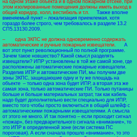
на одном этаже объекта и в одном пожарном отсеке, при
этом изолированные помещения должны иметь выход в
общий коридор, холл, вестибюль и т.п.
Также вполне
вменяемый пункт – локализация приемлемая, хотя
гораздо более строго, чем требовалось в разделе 13.2
СП5.13130.2009.
– одна ЗКПС не должна одновременно содержать
автоматические и ручные пожарные извещатели.
А
вот этот пункт революционный по полной программе.
Зачем такое новшество? Какой смысл разделять
извещатели? ИПР установлены в той же самой зоне, где
расположены автоматические пожарные извещатели.
Разделив ИПР и автоматические ПИ, мы получим две
зоны ЗКПС, защищаюшие одну и ту же площадь на
объекте – только одна зона будет ИПР, а вторая эта же
самая зона, только автоматические ПИ. Только путаницы
больше и больше материальных затрат, так как кабель
надо будет дополнительно вести специально для ИПР,
вместо того чтобы просто включиться в общий шлейф с
автоматическими пожарными извещателями. А смысла
от этого не много. И так понятно – если проходит сигнал
«пожар», без предварительного сигнала «внимание», то
это ИПР в определенной зоне (если система ПС
пороговая). А если сначала прошло «внимание», то это