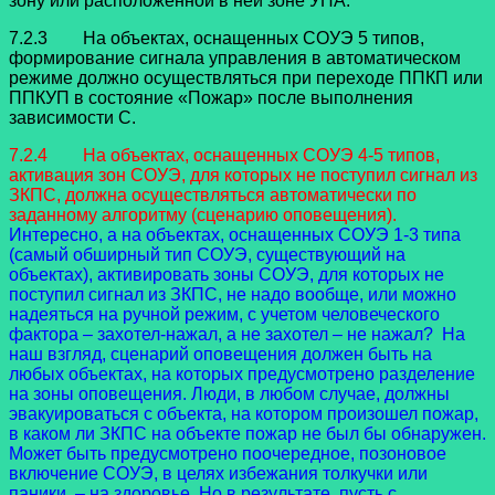
зону или расположенной в ней зоне УПА.
7.2.3 На объектах, оснащенных СОУЭ 5 типов,
формирование сигнала управления в автоматическом
режиме должно осуществляться при переходе ППКП или
ППКУП в состояние «Пожар» после выполнения
зависимости С.
7.2.4 На объектах, оснащенных СОУЭ 4-5 типов,
активация зон СОУЭ, для которых не поступил сигнал из
ЗКПС, должна осуществляться автоматически по
заданному алгоритму (сценарию оповещения).
Интересно, а на объектах, оснащенных СОУЭ 1-3 типа
(самый обширный тип СОУЭ, существующий на
объектах), активировать зоны СОУЭ, для которых не
поступил сигнал из ЗКПС, не надо вообще, или можно
надеяться на ручной режим, с учетом человеческого
фактора – захотел-нажал, а не захотел – не нажал? На
наш взгляд, сценарий оповещения должен быть на
любых объектах, на которых предусмотрено разделение
на зоны оповещения. Люди, в любом случае, должны
эвакуироваться с объекта, на котором произошел пожар,
в каком ли ЗКПС на объекте пожар не был бы обнаружен.
Может быть предусмотрено поочередное, позоновое
включение СОУЭ, в целях избежания толкучки или
паники, – на здоровье. Но в результате, пусть с