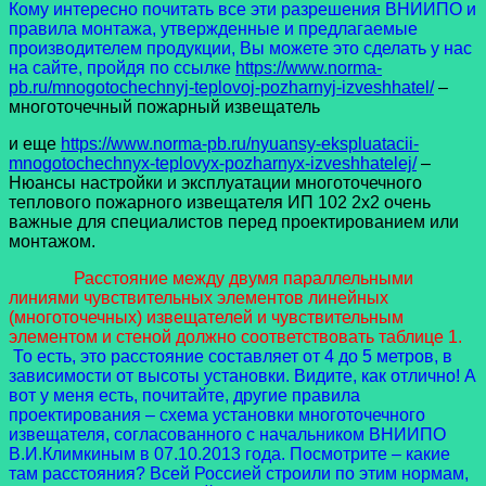
Кому интересно почитать все эти разрешения ВНИИПО и
правила монтажа, утвержденные и предлагаемые
производителем продукции, Вы можете это сделать у нас
на сайте, пройдя по ссылке
https://www.norma-
pb.ru/mnogotochechnyj-teplovoj-pozharnyj-izveshhatel/
–
многоточечный пожарный извещатель
и еще
https://www.norma-pb.ru/nyuansy-ekspluatacii-
mnogotochechnyx-teplovyx-pozharnyx-izveshhatelej/
–
Нюансы настройки и эксплуатации многоточечного
теплового пожарного извещателя ИП 102 2х2 очень
важные для специалистов перед проектированием или
монтажом.
Расстояние между двумя параллельными
линиями чувствительных элементов линейных
(многоточечных) извещателей и чувствительным
элементом и стеной должно соответствовать таблице 1.
То есть, это расстояние составляет от 4 до 5 метров, в
зависимости от высоты установки. Видите, как отлично! А
вот у меня есть, почитайте, другие правила
проектирования – схема установки многоточечного
извещателя, согласованного с начальником ВНИИПО
В.И.Климкиным в 07.10.2013 года. Посмотрите – какие
там расстояния? Всей Россией строили по этим нормам,