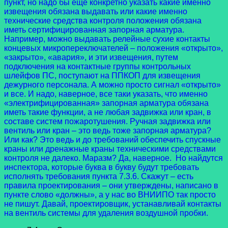
пункт, но надо бы еще конкретно указать какие именно
извещения обязана выдавать или какие именно
технические средства контроля положения обязана
иметь сертифицированная запорная арматура.
Например, можно выдавать релейные сухие контакты
концевых микропереключателей – положения «открыто»,
«закрыто», «авария», и эти извещения, путем
подключения на контактные группы контрольных
шлейфов ПС, поступают на ППКОП для извещения
дежурного персонала. А можно просто сигнал «открыто»
и все. И надо, наверное, все таки указать, что именно
«электрифицированная» запорная арматура обязана
иметь такие функции, а не любая задвижка или кран, в
составе систем пожаротушения. Ручная задвижка или
вентиль или кран – это ведь тоже запорная арматура?
Или как? Это ведь и до требований обеспечить спускные
краны или дренажные краны техническими средствами
контроля не далеко. Маразм? Да, наверное. Но найдутся
инспектора, которые буква в букву будут требовать
исполнять требования пункта 7.3.6. Скажут – есть
правила проектирования – они утверждены, написано в
пункте слово «должны», а у нас во ВНИИПО так просто
не пишут. Давай, проектировщик, устанавливай контакты
на вентиль системы для удаления воздушной пробки.