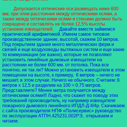
Допускается оптические оси размещать ниже 600
мм, при этом расстояния между оптическими осями, а
также между оптическими осями и стенами должно быть
сокращено и составлять не более 12,5% высоты
установки извещателей.
Давайте вместе займемся
практической арифметикой. Имеем самое типовое
производственное здание, высотой, скажем 10 метров.
Под покрытием здания много металлических ферм и
связей и еще воздуховоды вытяжных систем и еще какие
то коммуникации (не важно), которые не позволяют
установить линейные дымовые извещатели на
расстоянии не более 600 мм. от потолка. Пока все
понятно, не так ли? Можно установить извещатели в этом
помещении на высоте, к примеру, 6 метров – ничего не
мешает, в этом случае. Ничего не обычного. Считаем: 6
метров х 12,5 и разделим на 100 = 0,75 метров.
Представляете? Менее метра получается между
оптическими осями!!! Ладно, что скажет по поводу этих
требований производитель, ну например извещателя
пожарного дымового линейного ИПДЛ-Д-II/4р. Скачиваем
с сайта производителя НПФ «Полисервис» руководство
по эксплуатации АТПН.425231.002РЭ, открываем и
читаем: