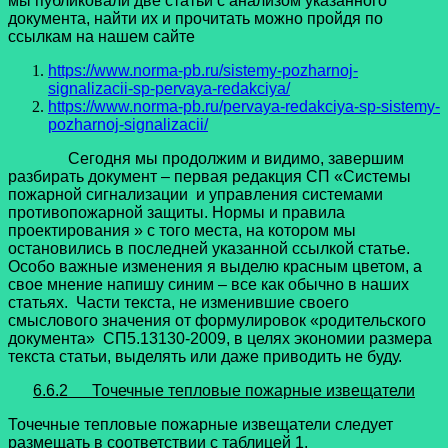
мы публиковали две статьи с анализом указанного
документа, найти их и прочитать можно пройдя по
ссылкам на нашем сайте
https://www.norma-pb.ru/sistemy-pozharnoj-
signalizacii-sp-pervaya-redakciya/
https://www.norma-pb.ru/pervaya-redakciya-sp-sistemy-
pozharnoj-signalizacii/
Сегодня мы продолжим и видимо, завершим
разбирать документ – первая редакция СП «Системы
пожарной сигнализации и управления системами
противопожарной защиты. Нормы и правила
проектирования » с того места, на котором мы
остановились в последней указанной ссылкой статье.
Особо важные изменения я выделю красным цветом, а
свое мнение напишу синим – все как обычно в наших
статьях. Части текста, не изменившие своего
смыслового значения от формулировок «родительского
документа» СП5.13130-2009, в целях экономии размера
текста статьи, выделять или даже приводить не буду.
6.6.2 Точечные тепловые пожарные извещатели
Точечные тепловые пожарные извещатели следует
размещать в соответствии с таблицей 1.