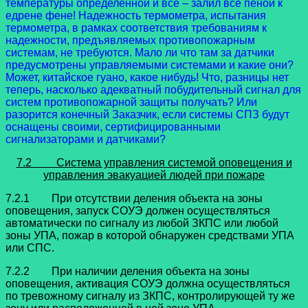
температуры определенной и все – залил все пеной к
едрене фене! Надежность термометра, испытания
термометра, в рамках соответствия требованиям к
надежности, предъявляемых противопожарным
системам, не требуются. Мало ли что там за датчики
предусмотрены управляемыми системами и какие они?
Может, китайское гуано, какое нибудь! Что, разницы нет
теперь, насколько адекватный побудительный сигнал для
систем противопожарной защиты получать? Или
разорится конечный Заказчик, если системы СПЗ будут
оснащены своими, сертифицированными
сигнализаторами и датчиками?
7.2 Система управления системой оповещения и
управления эвакуацией людей при пожаре
7.2.1 При отсутствии деления объекта на зоны
оповещения, запуск СОУЭ должен осуществляться
автоматически по сигналу из любой ЗКПС или любой
зоны УПА, пожар в которой обнаружен средствами УПА
или СПС.
7.2.2 При наличии деления объекта на зоны
оповещения, активация СОУЭ должна осуществляться
по тревожному сигналу из ЗКПС, контролирующей ту же