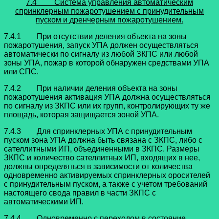
7.4 Система управления автоматическим
спринклерным пожаротушением с принудительным
пуском и дренчерным пожаротушением.
7.4.1 При отсутствии деления объекта на зоны
пожаротушения, запуск УПА должен осуществляться
автоматически по сигналу из любой ЗКПС или любой
зоны УПА, пожар в которой обнаружен средствами УПА
или СПС.
7.4.2 При наличии деления объекта на зоны
пожаротушения активация УПА должна осуществляться
по сигналу из ЗКПС или их групп, контролирующих ту же
площадь, которая защищается зоной УПА.
7.4.3 Для спринклерных УПА с принудительным
пуском зона УПА должна быть связана с ЗКПС, либо с
сателлитными ИП, объединенными в ЗКПС. Размеры
ЗКПС и количество сателлитных ИП, входящих в нее,
должны определяться в зависимости от количества
одновременно активируемых спринклерных оросителей
с принудительным пуском, а также с учетом требований
настоящего свода правил в части ЗКПС с
автоматическими ИП.
7.4.4 Одновременно с переходом в состояние