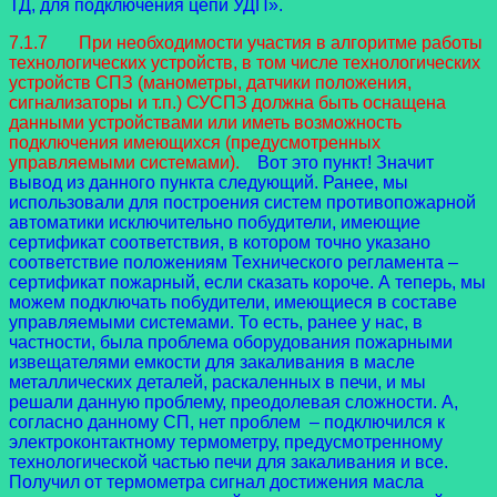
ТД, для подключения цепи УДП».
7.1.7 При необходимости участия в алгоритме работы
технологических устройств, в том числе технологических
устройств СПЗ (манометры, датчики положения,
сигнализаторы и т.п.) СУСПЗ должна быть оснащена
данными устройствами или иметь возможность
подключения имеющихся (предусмотренных
управляемыми системами).
Вот это пункт! Значит
вывод из данного пункта следующий. Ранее, мы
использовали для построения систем противопожарной
автоматики исключительно побудители, имеющие
сертификат соответствия, в котором точно указано
соответствие положениям Технического регламента –
сертификат пожарный, если сказать короче. А теперь, мы
можем подключать побудители, имеющиеся в составе
управляемыми системами. То есть, ранее у нас, в
частности, была проблема оборудования пожарными
извещателями емкости для закаливания в масле
металлических деталей, раскаленных в печи, и мы
решали данную проблему, преодолевая сложности. А,
согласно данному СП, нет проблем – подключился к
электроконтактному термометру, предусмотренному
технологической частью печи для закаливания и все.
Получил от термометра сигнал достижения масла