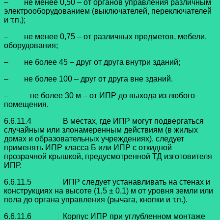
– не менее 0,50 – от органов управления различным
электрооборудованием (выключателей, переключателей
и т.п.);
– не менее 0,75 – от различных предметов, мебели,
оборудования;
– не более 45 – друг от друга внутри зданий;
– не более 100 – друг от друга вне зданий.
– не более 30 м – от ИПР до выхода из любого
помещения.
6.6.11.4 В местах, где ИПР могут подвергаться
случайным или злонамеренным действиям (в жилых
домах и образовательных учреждениях), следует
применять ИПР класса Б или ИПР с откидной
прозрачной крышкой, предусмотренной ТД изготовителя
ИПР.
6.6.11.5 ИПР следует устанавливать на стенах и
конструкциях на высоте (1,5 ± 0,1) м от уровня земли или
пола до органа управления (рычага, кнопки и т.п.).
6.6.11.6 Корпус ИПР при углубленном монтаже