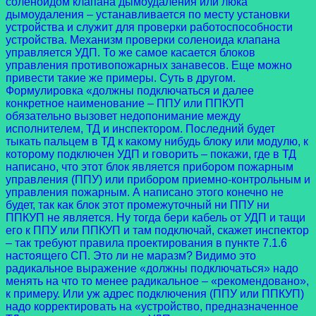
соленоидом клапана дымоудаления или люка
дымоудаления – устанавливается по месту установки
устройства и служит для проверки работоспособности
устройства. Механизм проверки соленоида клапана
управляется УДП. То же самое касается блоков
управления противопожарных занавесов. Еще можно
привести такие же примеры. Суть в другом.
Формулировка «должны подключаться и далее
конкретное наименование – ППУ или ППКУП
обязательно вызовет недопонимание между
исполнителем, ТД и инспектором. Последний будет
тыкать пальцем в ТД к какому нибудь блоку или модулю, к
которому подключен УДП и говорить – покажи, где в ТД
написано, что этот блок является прибором пожарным
управления (ППУ) или прибором приемно-контрольным и
управления пожарным. А написано этого конечно не
будет, так как блок этот промежуточный ни ППУ ни
ППКУП не является. Ну тогда бери кабель от УДП и тащи
его к ППУ или ППКУП и там подключай, скажет инспектор
– так требуют правила проектирования в пункте 7.1.6
настоящего СП. Это ли не маразм? Видимо это
радикальное выражение «должны подключаться» надо
менять на что то менее радикальное – «рекомендовано»,
к примеру. Или уж адрес подключения (ППУ или ППКУП)
надо корректировать на «устройство, предназначенное