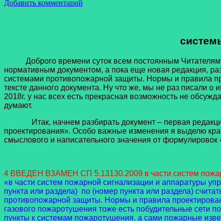
Добавить комментарий
системы
Доброго времени суток всем постоянным Читателям наше
нормативным документом, а пока еще новая редакция, р
системами противопожарной защиты. Нормы и правила пр
тексте данного документа. Ну что же, мы не раз писали о
2018г. у нас всех есть прекрасная возможность не обсужд
думают.
Итак, начнем разбирать документ – первая редакция 
проектирования». Особо важные изменения я выделю красн
смыслового и написательного значения от формулировок «
4 ВВЕДЕН ВЗАМЕН СП 5.13130.2009 в части систем пожа
«в части систем пожарной сигнализации и аппаратуры упр
пункта или раздела) по (номер пункта или раздела) счи
противопожарной защиты. Нормы и правила проектирования
газового пожаротушения тоже есть побудительные сети пож
пункты к системам пожаротушения, а сами пожарные изве