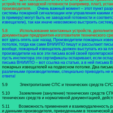
устройств не заводской готовности (например, плат), ус
производителя.
Очень важный момент – этот пункт раз
системы пожарной сигнализации или управления какими л
(к примеру) могут быть не заводской готовности и соответ
извещатели), так как иначе невозможно выстроить систему,
5.8 Использование монтажных устройств, дополнительны
документации предприятия-изготовителя технического сре
вот здесь опять шаг назад. Производители пожарных изв
потолок, тогда как сами ВНИИПО пишут и рассылают письм
вообще, пожарный извещатель должен выступать из-за пло
производители на все эти письма всей своей пролетарской
пусть инспектора эти сертификаты оспаривают, если оспар
письма ВНИИПО – вот ссылка на статью, а в ней письма
пожарных извещателей на подвесном потолке. Два пись
различными производителями, специально приводить не нуж
ответа!
5.9 Электропитание СПС и технических средств СУСПЗ 
5.10 Заземление (зануление) технических средств СПС 
технических средств и нормативной документацией, дейс
5.11 Возможность применения и взаимоудаленность ради
и данными производителя, приведенными в технической д