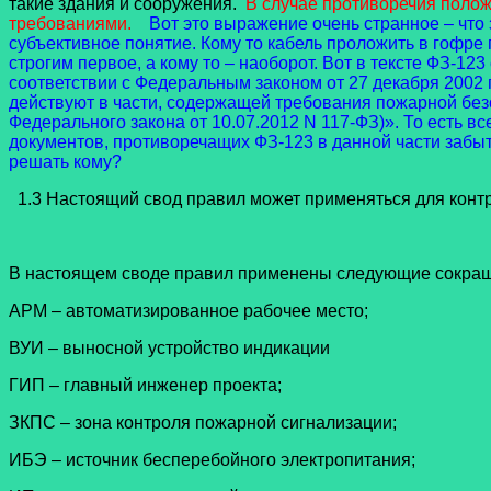
такие здания и сооружения.
В случае противоречия поло
требованиями.
Вот это выражение очень странное – что 
субъективное понятие. Кому то кабель проложить в гофре 
строгим первое, а кому то – наоборот. Вот в тексте ФЗ-1
соответствии с Федеральным законом от 27 декабря 2002 
действуют в части, содержащей требования пожарной без
Федерального закона от 10.07.2012 N 117-ФЗ)».
То есть вс
документов, противоречащих ФЗ-123 в данной части забыть
решать кому?
1.3 Настоящий свод правил может применяться для конт
В настоящем своде правил применены следующие сокра
АРМ – автоматизированное рабочее место;
ВУИ – выносной устройство индикации
ГИП – главный инженер проекта;
ЗКПС – зона контроля пожарной сигнализации;
ИБЭ – источник бесперебойного электропитания;