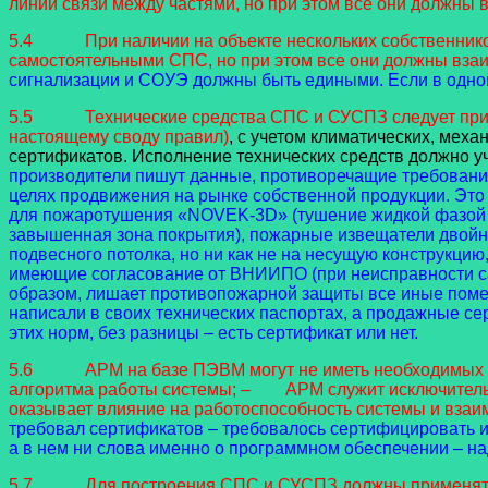
линии связи между частями, но при этом все они должны
5.4 При наличии на объекте нескольких собственников 
самостоятельными СПС, но при этом все они должны вза
сигнализации и СОУЭ должны быть едиными. Если в одном 
5.5 Технические средства СПС и СУСПЗ следует применя
настоящему своду правил)
, с учетом климатических, мех
сертификатов. Исполнение технических средств должно 
производители пишут данные, противоречащие требовани
целях продвижения на рынке собственной продукции. Это 
для пожаротушения «NOVEK-3D» (тушение жидкой фазой 
завышенная зона покрытия), пожарные извещатели двойног
подвесного потолка, но ни как не на несущую конструкци
имеющие согласование от ВНИИПО (при неисправности сам
образом, лишает противопожарной защиты все иные поме
написали в своих технических паспортах, а продажные с
этих норм, без разницы – есть сертификат или нет.
5.6 АРМ на базе ПЭВМ могут не иметь необходимых с
алгоритма работы системы;
– АРМ служит исключительно
оказывает влияние на работоспособность системы и взаи
требовал сертификатов – требовалось сертифицировать и
а в нем ни слова именно о программном обеспечении – н
5.7 Для построения СПС и СУСПЗ должны применяться т