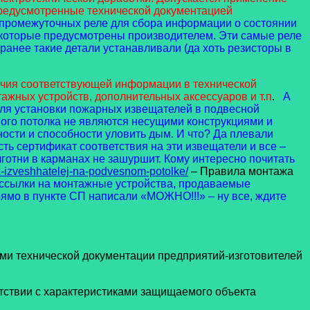
 предусмотренные технической документацией
 промежуточных реле для сбора информации о состоянии
, которые предусмотрены производителем. Эти самые реле
 ранее такие детали устанавливали (да хоть резисторы в
чия соответствующей информации в технической
ажных устройств, дополнительных аксессуаров и т.п
.
А
для установки пожарных извещателей в подвесной
ного потолка не являются несущими конструкциями и
ости и способности уловить дым. И что? Да плевали
сть сертификат соответствия на эти извещатели и все –
лготни в карманах не зашуршит. Кому интересно почитать
-izveshhatelej-na-podvesnom-potolke/
– Правила монтажа
 ссылки на монтажные устройства, продаваемые
прямо в пункте СП написали «МОЖНО!!!» – ну все, ждите
ми технической документации предприятий-изготовителей
ствии с характеристиками защищаемого объекта