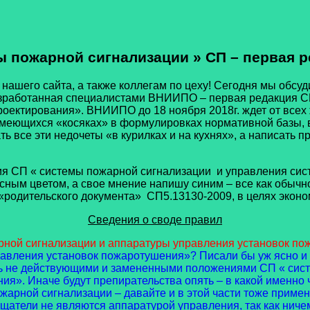
 пожарной сигнализации » СП – первая 
го сайта, а также коллегам по цеху! Сегодня мы обсуди
азработанная специалистами ВНИИПО – первая редакция С
оектирования». ВНИИПО до 18 ноября 2018г. ждет от всех
 имеющихся «косяках» в формулировках нормативной базы, в
ать все эти недочеты «в курилках и на кухнях», а написать
СП « системы пожарной сигнализации и управления сис
ым цветом, а свое мнение напишу синим – все как обычно 
родительского документа» СП5.13130-2009, в целях эконом
Сведения о своде правил
рной сигнализации и аппаратуры управления установок п
авления установок пожаротушения»? Писали бы уж ясно и т
тать не действующими и замененными положениями СП « си
». Иначе будут препирательства опять – в какой именно ч
арной сигнализации – давайте и в этой части тоже примени
щатели не являются аппаратурой управления, так как ниче