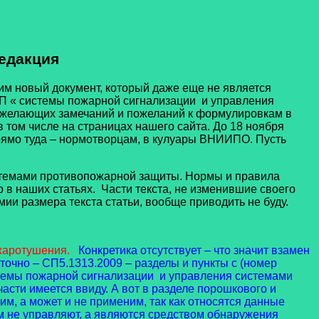
редакция
м новый документ, который даже еще не является
П « системы пожарной сигнализации и управления
 желающих замечаний и пожеланий к формулировкам в
 том числе на страницах нашего сайта. До 18 ноября
 прямо туда – нормотворцам, в кулуары ВНИИПО. Пусть
темами противопожарной защиты. Нормы и правила
в наших статьях. Части текста, не изменившие своего
ии размера текста статьи, вообще приводить не буду.
ожаротушения.
Конкретика отсутствует – что значит взамен
очно – СП5.1313.2009 – разделы и пункты с (номер
стемы пожарной сигнализации и управления системами
асти имеется ввиду. А вот в разделе порошкового и
м, а может и не применим, так как относятся данные
м не управляют, а являются средством обнаружения