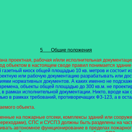
5 Общие положения
проектная, рабочая и/или исполнительная документация.
од объектом в настоящем своде правил понимается здание
й газетный киоск общей площадью 10 кв. метров и состоит 
роектную или рабочую документацию разрабатывать или дос
ниями нормативных документов. А каких именно не подскаже
 времена, объекты общей площадью до 300 кв.м. не проекти
в рамках исполнительной документации. Никто, вроде как 
ько в рамках требований, противоречащих ФЗ-123, а в ост
мого объекта.
ные на пожарные отсеки, комплексы зданий или сооружени
реходами), СПС и СУСПЗ должны быть разделены на части 
ивать автономное функционирование в пределах пожарного