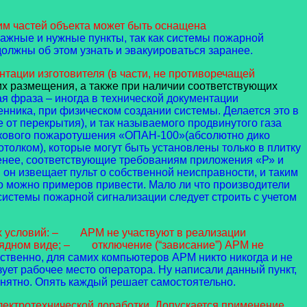
м частей объекта может быть оснащена
ажные и нужные пункты, так как системы пожарной
олжны об этом узнать и эвакуироваться заранее.
ации изготовителя (в части, не противоречащей
 их размещения, а также при наличии соответствующих
я фраза – иногда в технической документации
ника, при физическом создании системы. Делается это в
от перекрытия), и так называемого продвинутого газа
шкового пожаротушения «ОПАН-100»(абсолютно дико
толком), которые могут быть установлены только в плитку
менее, соответствующие требованиям приложения «Р» и
н извещает пульт о собственной неисправности, и таким
 можно примеров привести. Мало ли что производители
истемы пожарной сигнализации следует строить с учетом
 условий:
– АРМ не участвуют в реализации
ядном виде;
– отключение (“зависание”) АРМ не
ственно, для самих компьютеров АРМ никто никогда и не
ет рабочее место оператора. Ну написали данный пункт,
онятно. Опять каждый решает самостоятельно.
ктротехнической доработки. Допускается применение