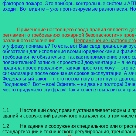
факторов пожара. Это приборы контрольные системы АПТ 
входит. Вот видите – уже прогнозируемые разногласия.
Применение настоящего свода правил является дос
регламент о требованиях пожарной безопасности» к прое
различного назначения.
Неприменение настоящего 
эту фразу понимать? То есть, вот Вам свод правил, как 
обязателен для исполнения всеми юридическими и физичес
требования не обязательно, так как неприменение этого 
пояснительной записке к проектной документации – я н
правила проектирования», так как просто не хочу – это 
сигнализации после окончания сроков эксплуатации. А заче
Федеральный закон – я его носом ткну в этот пункт драг
Подписано? Вот – все! Офигеть – ни два ни полтора! Заче
место придумало эту фразу! Так и хочется выразиться к
1.1 Настоящий свод правил устанавливает нормы и пра
зданий и сооружений различного назначения, в том числ
1.2 На здания и сооружения специального или отраслев
стандартизации и технического регулирования, требован