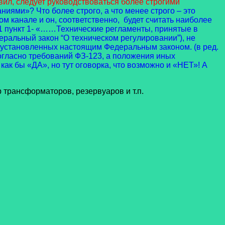
ил, следует руководствоваться более строгими
ниями»? Что более строго, а что менее строго – это
м канале и он, соответственно, будет считать наиболее
е 1 пункт 1- «……Технические регламенты, принятые в
еральный закон “О техническом регулировании”), не
, установленных настоящим Федеральным законом. (в ред.
 согласно требований ФЗ-123, а положения иных
как бы «ДА», но тут оговорка, что возможно и «НЕТ»! А
 трансформаторов, резервуаров и т.п.