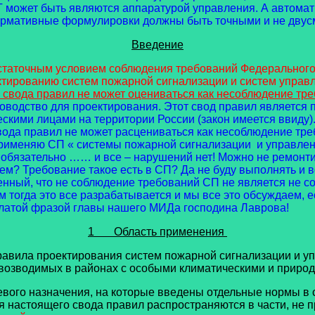
может быть являются аппаратурой управления. А автомати
 Нормативные формулировки должны быть точными и не дву
Введение
таточным условием соблюдения требований Федерального з
ктированию систем пожарной сигнализации и систем упра
свода правил не может оцениваться как несоблюдение треб
руководство для проектирования. Этот свод правил являетс
кими лицами на территории России (закон имеется ввиду).
свода правил не может расцениваться как несоблюдение тр
е применяю СП « системы пожарной сигнализации и управл
не обязательно …… и все – нарушений нет! Можно не ремон
м? Требование такое есть в СП? Да не буду выполнять и все
оценный, что не соблюдение требований СП не является не 
м тогда это все разрабатывается и мы все это обсуждаем, е
рылатой фразой главы нашего МИДа господина Лаврова!
1 Область применения
вила проектирования систем пожарной сигнализации и у
е возводимых в районах с особыми климатическими и приро
ого назначения, на которые введены отдельные нормы в с
ия настоящего свода правил распространяются в части, не