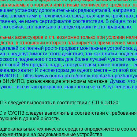
танавливаемых в корпуса или в иные технические средства,
решает установку дополнительных радиодеталей, например
ибо элементами в технических средствах или устройствах
ственно, не иметь сертификатов соответствия. В общем то и
 но сейчас это написано в своде правил и это правильно.
х аксессуаров и т.п. возможно только при условии нали
дства, в отношении которого планируется применение монт
ещателей «в полный рост» продают монтажные устройства 
а о недопустимости этого действия, так как плитки подвес
скости подвесного потолка для более лучшей чувствительн
 слюной! Им продать надо, а покупателям также пофигу – е
ивалки хватит. И инспекторам до одного места – от этой ко
 ВНИИПО
–
https://www.norma-pb.ru/normy-montazha-pozharnyx
ма ВНИИПО, разъясняющие эти нормы монтажа.
Думаю, что
но – все и так прекрасно знают кто и чего. А тут теперь 
следует выполнять в соответствии с СП 6.13130.
и СУСПЗ следует выполнять в соответствии с требования
твующей в данной области.
оканальных технических средств определяется в соответ
окументации на радиоканальные устройства.