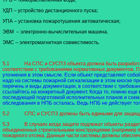
УДП – устройство дистанционного пуска;
УПА – установка пожаротушения автоматическая;
ЭВМ – электронно-вычислительная машина.
ЭМС – электромагнитная совместимость.
5.1 На СПС и СУСПЗ объекта должна быть разработана 
соответствии с требованиями нормативных документов. П
уточнения в этом смысле. Если объект представляет собо
надо на системы пожарной сигнализации в этом киоске п
перечень и виды документации, в соответствии с требова
ссылайтесь на конкретный документ. Когда то, помню еще
последующей подготовкой исполнительных планов и схем, 
обследования в НПБ осталась. Ведь НПБ не действует тол
5.2 СПС и СУСПЗ должны быть едиными для защищае
5.3 В случаях когда защите подлежат объекты разделен
объединенные строительными конструкциями (например пе
пожарного отсека. Данные части системы должны обеспеч