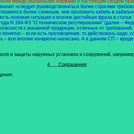
жений между указанными нормами и настоящим сводом прав
значит «следует руководствоваться более строгими требова
покажется более сложным, чем проложить кабель в кабельно
23 есть похожая ситуация и вполне достойная фраза в стать
года N 184-ФЗ “О техническом регулировании” (далее – Фед
опасности к указанной продукции, отличные от требований
е понятно – если есть противоречия, то действовать надо,
 – все вполне конкретно написано. А в данном СП – вроде 
роля и защиты наружных установок и сооружений, например
4 Сокращения
щения: