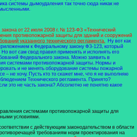
ка системы дымоудаления так точно сюда никак не
смысленными.
акона от 22 июля 2008 г. № 123-ФЗ «Технический
вления противопожарной защиты для зданий и сооружений
ований указанного технического регламента.
Ну вот как
я приложением к Федеральному закону ФЗ-123, который
 Но вот сам свод правил применять и исполнять его
ебований Федерального закона. Можно заявить в
ения системами противопожарной защиты. Нормы и
тировать и не менять оборудование системы пожарной
 – не хочу. Пусть кто то скажет мне, что я не выполняю
соблюдением Технического регламента. Принято?
сли это не часть закона? Абсолютно не понятно какое
правления системами противопожарной защиты для
дными условиями.
оответствии с действующим законодательством в области
 противоречащей требованиям норм проектирования на