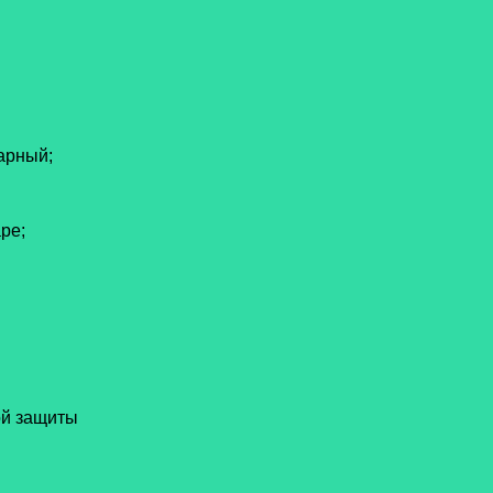
арный;
ре;
ой защиты