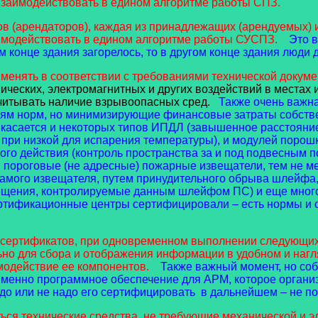
 взаимодействовать в едином алгоритме работы СПЗ.
(арендаторов), каждая из принадлежащих (арендуемых) и
имодействовать в едином алгоритме работы СУСПЗ.
Это в
конце здания загорелось, то в другом конце здания люди д
ть в соответствии с требованиями технической документ
анических, электромагнитных и других воздействий в местах
учитывать наличие взрывоопасных сред.
Также очень важна
ям норм, но минимизирующие финансовые затраты собствен
касается и некоторых типов ИПДЛ (завышенное расстояние 
при низкой для испарения температуры), и модулей поро
о действия (контроль пространства за и под подвесным по
ю, пороговые (не адресные) пожарные извещатели, тем не 
ого извещателя, путем принудительного обрыва шлейфа, о
щения, контролируемые данным шлейфом ПС) и еще много
ертификационные центры сертифицировали – есть нормы и с
ертификатов, при одновременном выполнении следующих
 для сбора и отображения информации в удобном и нагл
модействие ее компонентов.
Также важный момент, но соб
менно программное обеспечение для АРМ, которое организу
адо или не надо его сертифицировать в дальнейшем – не п
ехнические средства, не требующие механической и эле