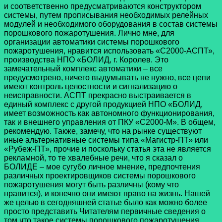
и соответственно предусматриваются конструктором
системы, путем прописывания необходимых релейных
модулей и необходимого оборудования в состав системы
порошкового пожаротушения. Лично мне, для
организации автоматики системы порошкового
пожаротушения, нравится использовать «С2000-АСПТ»,
производства НПО «БОЛИД, г. Королев. Это
замечательный комплекс автоматики – все
предусмотрено, ничего выдумывать не нужно, все цепи
имеют контроль целостности и сигнализацию о
неисправности. АСПТ прекрасно выстраивается в
единый комплекс с другой продукцией НПО «БОЛИД,
имеет возможность как автономного функционирования,
так и внешнего управления от ПКУ «С2000-М». В общем,
рекомендую. Также, замечу, что на рынке существуют
иные альтернативные системы типа «Магистр-ПТ» или
«Рубеж-ПТ», прочие и поскольку статья эта не является
рекламной, то те хвалебные речи, что я сказал о
БОЛИДЕ – мое сугубо личное мнение, предпочтения
различных проектировщиков системы порошкового
пожаротушения могут быть различны (кому что
нравится), и конечно они имеют право на жизнь. Нашей
же целью в сегодняшней статье было как можно более
просто представить Читателям первичные сведения о
том что такое системы порошкового пожаротушения,