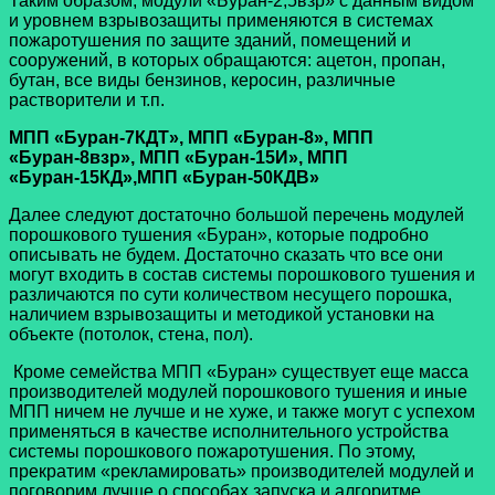
Таким образом, модули «Буран-2,5взр» с данным видом
и уровнем взрывозащиты применяются в системах
пожаротушения по защите зданий, помещений и
сооружений, в которых обращаются: ацетон, пропан,
бутан, все виды бензинов, керосин, различные
растворители и т.п.
МПП «Буран-7КДТ», МПП «Буран-8», МПП
«Буран-8взр», МПП «Буран-15И», МПП
«Буран-15КД»,МПП «Буран-50КДВ»
Далее следуют достаточно большой перечень модулей
порошкового тушения «Буран», которые подробно
описывать не будем. Достаточно сказать что все они
могут входить в состав системы порошкового тушения и
различаются по сути количеством несущего порошка,
наличием взрывозащиты и методикой установки на
объекте (потолок, стена, пол).
Кроме семейства МПП «Буран» существует еще масса
производителей модулей порошкового тушения и иные
МПП ничем не лучше и не хуже, и также могут с успехом
применяться в качестве исполнительного устройства
системы порошкового пожаротушения. По этому,
прекратим «рекламировать» производителей модулей и
поговорим лучше о способах запуска и алгоритме