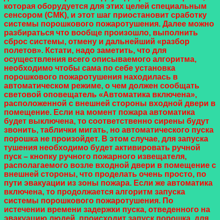
которая оборудуется для этих целей специальным
сенсором (СМК), и этот шаг приостановит сработку
системы порошкового пожаротушения. Далее можно
разбираться что вообще произошло, выполнить
сброс системы, отмену и дальнейший «разбор
полетов». Кстати, надо заметить, что для
осуществления всего описываемого алгоритма,
необходимо чтобы сама по себе установка
порошкового пожаротушения находилась в
автоматическом режиме, о чем должен сообщать
световой оповещатель «Автоматика включена»,
расположенной с внешней стороны входной двери в
помещение. Если на момент пожара автоматика
будет выключена, то соответственно сирены будут
звонить, таблички мигать, но автоматического пуска
порошка не произойдет. В этом случае, для запуска
тушения необходимо будет активировать ручной
пуск – кнопку ручного пожарного извещателя,
располагаемого возле входной двери в помещение с
внешней стороны, что проделать очень просто, по
пути эвакуации из зоны пожара. Если же автоматика
включена, то продолжается алгоритм запуска
системы порошкового пожаротушения. По
истечении времени задержки пуска, отведенного на
эвакуацию людей, происходит запуск порошка, для