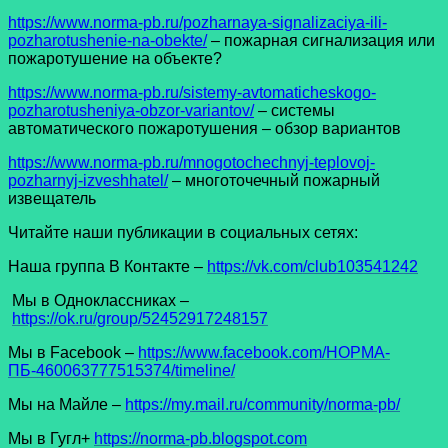
https://www.norma-pb.ru/pozharnaya-signalizaciya-ili-
pozharotushenie-na-obekte/
– пожарная сигнализация или
пожаротушение на объекте?
https://www.norma-pb.ru/sistemy-avtomaticheskogo-
pozharotusheniya-obzor-variantov/
– системы
автоматического пожаротушения – обзор вариантов
https://www.norma-pb.ru/mnogotochechnyj-teplovoj-
pozharnyj-izveshhatel/
– многоточечный пожарный
извещатель
Читайте наши публикации в социальных сетях:
Наша группа В Контакте –
https://vk.com/club103541242
Мы в Одноклассниках –
https://ok.ru/group/52452917248157
Мы в Facеbook –
https://www.facebook.com/НОРМА-
ПБ-460063777515374/timeline/
Мы на Майле –
https://my.mail.ru/community/norma-pb/
Мы в Гугл+
https://norma-pb.blogspot.com