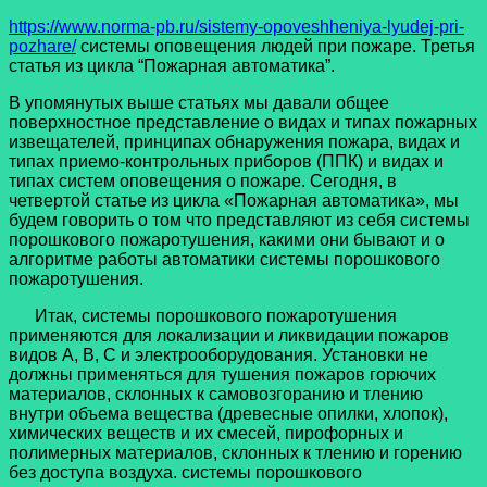
https://www.norma-pb.ru/sistemy-opoveshheniya-lyudej-pri-
pozhare/
системы оповещения людей при пожаре. Третья
статья из цикла “Пожарная автоматика”.
В упомянутых выше статьях мы давали общее
поверхностное представление о видах и типах пожарных
извещателей, принципах обнаружения пожара, видах и
типах приемо-контрольных приборов (ППК) и видах и
типах систем оповещения о пожаре. Сегодня, в
четвертой статье из цикла «Пожарная автоматика», мы
будем говорить о том что представляют из себя системы
порошкового пожаротушения, какими они бывают и о
алгоритме работы автоматики системы порошкового
пожаротушения.
Итак, системы порошкового пожаротушения
применяются для локализации и ликвидации пожаров
видов А, В, С и электрооборудования. Установки не
должны применяться для тушения пожаров горючих
материалов, склонных к самовозгоранию и тлению
внутри объема вещества (древесные опилки, хлопок),
химических веществ и их смесей, пирофорных и
полимерных материалов, склонных к тлению и горению
без доступа воздуха. системы порошкового