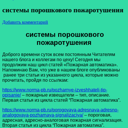
системы порошкового пожаротушения
Добавить комментарий
системы порошкового
пожаротушения
Доброго времени суток всем постоянным Читателям
нашего блога и коллегам по цеху! Сегодня мы
продолжим наш цикл статей «Пожарная автоматика».
Напоминаю Вам, что уже в нашем блоге опубликованы
ранее три статьи из указанного цикла, которые можно
прочитать, пройдя по ссылкам:
https://www.norma-pb.ru/pozharnye-izveshhateli-tip-
opisanie/
– пожарные извещатели – тип, описание.
Первая статья из цикла статей “Пожарная автоматика”.
https://www.norma-pb.ru/porogovaya-adresnaya-adresno-
analogovaya-pozharnaya-signalizaciya/
– пороговая,
адресная, адресно-аналоговая пожарная сигнализация.
Вторая статья из цикла “Пожарная автоматика”.