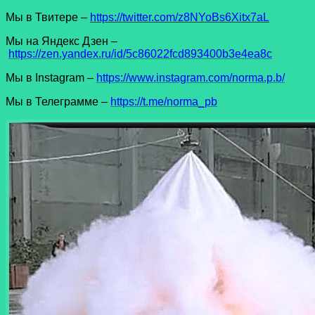
Мы в Твитере –
https://twitter.com/z8NYoBs6Xitx7aL
Мы на Яндекс Дзен –
https://zen.yandex.ru/id/5c86022fcd893400b3e4ea8c
Мы в Instagram –
https://www.instagram.com/norma.p.b/
Мы в Телеграмме –
https://t.me/norma_pb