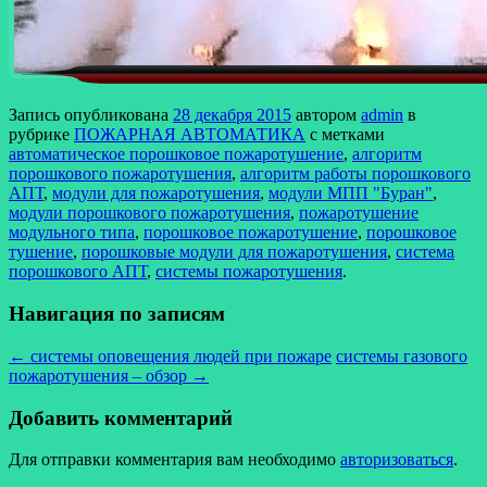
Запись опубликована
28 декабря 2015
автором
admin
в
рубрике
ПОЖАРНАЯ АВТОМАТИКА
с метками
автоматическое порошковое пожаротушение
,
алгоритм
порошкового пожаротушения
,
алгоритм работы порошкового
АПТ
,
модули для пожаротушения
,
модули МПП "Буран"
,
модули порошкового пожаротушения
,
пожаротушение
модульного типа
,
порошковое пожаротушение
,
порошковое
тушение
,
порошковые модули для пожаротушения
,
система
порошкового АПТ
,
системы пожаротушения
.
Навигация по записям
←
системы оповещения людей при пожаре
системы газового
пожаротушения – обзор
→
Добавить комментарий
Для отправки комментария вам необходимо
авторизоваться
.