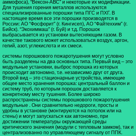
аммофоса), “Вексон-АВС” и некоторые их модификации.
Для тушения горения металлов используются
специализированные порошки типа ПГС и ПХГ. В
настоящее время все эти порошки производятся в
России: АО “Фосфорит” (г. Кингисеп), АО “Файтеххим” (г.
Бийск). “Экохиммаш” (г. Буй) и т.д. Порошок
выбрасывается из установки вытесняющим газом. В
качестве такового может использоваться воздух, аргон,
гелий, азот, углекислота и их смеси.
системы порошкового пожаротушения могут условно
быть разделены на два основных типа. Первый вид – это
модульные установки, выброс порошка из которых
происходит автономно, т.е. независимо друг от друга.
Второй вид – это стационарные устройства, имеющие
общее место хранения порошка: центральный баллон и
систему труб, по которым порошок доставляется к
конкретному месту тушения. Более широко
распространены системы порошкового пожаротушения
модульные . Они сравнительно недороги, просты и
удобны в установке (монтируются на потолок или на
стены) и могут запускаться как автономно, при
достижении температуры окружающей среды
критического значения (модули с тепловым замком), так и
централизованно по управляющему сигналу от ППК.