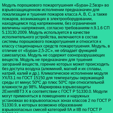
Модуль порошкового пожаротушения «Буран-2,5взр» во
взрывозащищенном исполнении предназначен для
локализации и тушения пожаров класса А, В, С, а также
пожаров, возникающих в электрооборудовании,
находящемся под напряжением, без ограничения
величины напряжения, согласно требованиям п.9.1.6 СП
5.13130.2009. Модуль используется в качестве
исполнительного устройства, включаются в состав
системы порошкового пожаротушения и относится к
классу стационарных средств пожаротушения. Модуль, в
отличие от «Буран-2,5-2С», не обладает функцией
самозапуска. Модуль не содержит озоноразрушающих
веществ. Модуль не предназначен для тушения
загораний веществ, горение которых может происходить
без доступа воздуха (алюминий, магний и их сплавы,
натрий, калий и др.). Климатическое исполнении модуля
УХЛ3.1 по ГОСТ 15150 для температуры окружающей
среды от минус 50ºC до плюс 50ºC при относительной
влажности до 98%. Маркировка взрывозащиты
2ExemIIBT3 X в соответствии с ГОСТ Р 51330.0. Модули
могут применяться в помещениях и наружных
установках во взрывоопасных зонах классов 2 по ГОСТ Р
51330.9, в которых возможно образование
взрывоопасных смесей категорий llА и llВ по ГОСТ Р