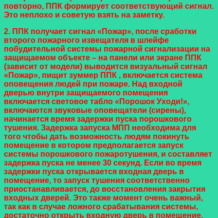
повторно, ППК формирует соответствующий сигнал.
Это неплохо и советую взять на заметку.
2. ППК получает сигнал «Пожар», после сработки
второго пожарного извещателя в шлейфе
побудительной системы пожарной сигнализации на
защищаемом объекте – на панели или экране ППК
(зависит от модели) выводится визуальный сигнал
«Пожар», пищит зуммер ППК , включается система
оповещения людей при пожаре. Над входной
дверью внутри защищаемого помещения
включается световое табло «Порошок Уходи!»,
включаются звуковые оповещатели (сирены),
начинается время задержки пуска порошкового
тушения. Задержка запуска МПП необходима для
того чтобы дать возможность людям покинуть
помещение в котором предполагается запуск
системы порошкового пожаротушения, и составляет
задержка пуска не менее 30 секунд. Если во время
задержки пуска открывается входная дверь в
помещение, то запуск тушения соответственно
приостанавливается, до восстановления закрытия
входных дверей. Это также момент очень важный,
так как в случае ложного срабатывания системы,
достаточно открыть входную дверь в помещение,