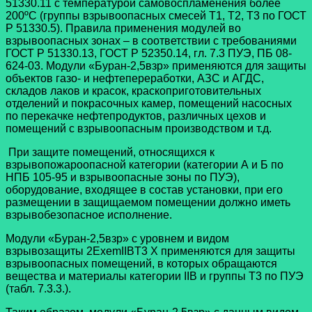
51330.11 с температурой самовоспламенения более
200ºC (группы взрывоопасных смесей Т1, Т2, Т3 по ГОСТ
Р 51330.5). Правила применения модулей во
взрывоопасных зонах – в соответствии с требованиями
ГОСТ Р 51330.13, ГОСТ Р 52350.14, гл. 7.3 ПУЭ, ПБ 08-
624-03. Модули «Буран-2,5взр» применяются для защиты
объектов газо- и нефтепереработки, АЗС и АГДС,
складов лаков и красок, краскоприготовительных
отделений и покрасочных камер, помещений насосных
по перекачке нефтепродуктов, различных цехов и
помещений с взрывоопасным производством и т.д.
При защите помещений, относящихся к
взрывопожароопасной категории (категории А и Б по
НПБ 105-95 и взрывоопасные зоны по ПУЭ),
оборудование, входящее в состав установки, при его
размещении в защищаемом помещении должно иметь
взрывобезопасное исполнение.
Модули «Буран-2,5взр» с уровнем и видом
взрывозащиты 2ExemIIBT3 X применяются для защиты
взрывоопасных помещений, в которых обращаются
вещества и материалы категории IIB и группы Т3 по ПУЭ
(табл. 7.3.3.).