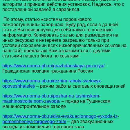
алгоритм и принцип действия установок. Надеюсь, что с
поставленной задачей я справился.
По этому, статью «системы порошкового
пожаротушения» завершаю. Буду рад, если в данной
статье Вы почерпнули для себя какую то полезную
информацию. Копировать статью для размещения на
иных ресурсах в интернете разрешаю только при
условии сохранении всех нижеперечисленных ссылок на
наш сайт, предлагаю Вам ознакомиться с другими
статьями нашего блога по ссылкам:
https://www.norma-pb.ru/grazhdanskaya-poziciya/
–
Гражданская позиция гражданина России
https://www.norma-pb.ru/rezhim-raboty-svetovyx-
opoveshhatelej/
– режим работы световых оповещателей
https://www.norma-pb.ru/pozhar-na-tushinskom-
mashinostroitelnom-zavode/
– пожар на Тушинском
машиностроительном заводе
h
ttps://www.norma-pb.ru/dva-evakuacionnogo-vyxoda-iz-
pomeshheniya-torgovogo-zala/
– два эвакуационных
выхода из помещения торгового зала