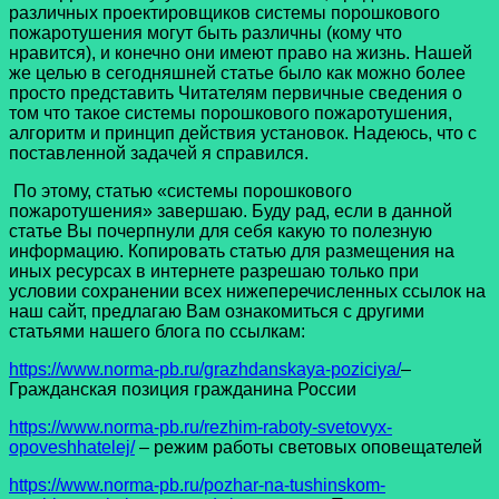
различных проектировщиков системы порошкового
пожаротушения могут быть различны (кому что
нравится), и конечно они имеют право на жизнь. Нашей
же целью в сегодняшней статье было как можно более
просто представить Читателям первичные сведения о
том что такое системы порошкового пожаротушения,
алгоритм и принцип действия установок. Надеюсь, что с
поставленной задачей я справился.
По этому, статью «системы порошкового
пожаротушения» завершаю. Буду рад, если в данной
статье Вы почерпнули для себя какую то полезную
информацию. Копировать статью для размещения на
иных ресурсах в интернете разрешаю только при
условии сохранении всех нижеперечисленных ссылок на
наш сайт, предлагаю Вам ознакомиться с другими
статьями нашего блога по ссылкам:
https://www.norma-pb.ru/grazhdanskaya-poziciya/
–
Гражданская позиция гражданина России
https://www.norma-pb.ru/rezhim-raboty-svetovyx-
opoveshhatelej/
– режим работы световых оповещателей
https://www.norma-pb.ru/pozhar-na-tushinskom-