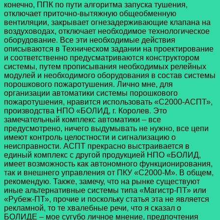
конечно, ППК по пути алгоритма запуска тушения,
отключает приточно-вытяжную общеобменную
вентиляции, закрывает огнезадерживающие клапана на
воздуховодах, отключает необходимое технологическое
оборудование. Все эти необходимые действия
описываются в Техническом задании на проектирование
и соответственно предусматриваются конструктором
системы, путем прописывания необходимых релейных
модулей и необходимого оборудования в состав системы
порошкового пожаротушения. Лично мне, для
организации автоматики системы порошкового
пожаротушения, нравится использовать «С2000-АСПТ»,
производства НПО «БОЛИД, г. Королев. Это
замечательный комплекс автоматики – все
предусмотрено, ничего выдумывать не нужно, все цепи
имеют контроль целостности и сигнализацию о
неисправности. АСПТ прекрасно выстраивается в
единый комплекс с другой продукцией НПО «БОЛИД,
имеет возможность как автономного функционирования,
так и внешнего управления от ПКУ «С2000-М». В общем,
рекомендую. Также, замечу, что на рынке существуют
иные альтернативные системы типа «Магистр-ПТ» или
«Рубеж-ПТ», прочие и поскольку статья эта не является
рекламной, то те хвалебные речи, что я сказал о
БОЛИДЕ – мое сугубо личное мнение, предпочтения