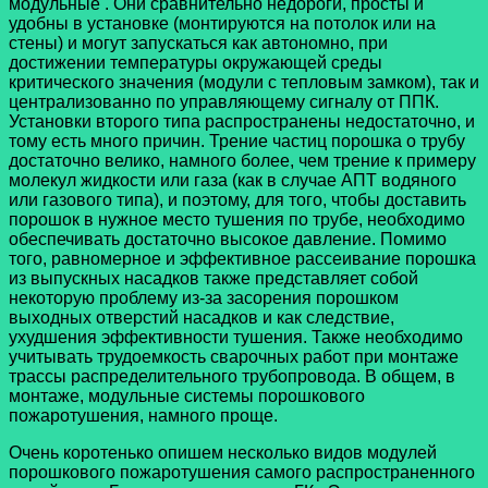
модульные . Они сравнительно недороги, просты и
удобны в установке (монтируются на потолок или на
стены) и могут запускаться как автономно, при
достижении температуры окружающей среды
критического значения (модули с тепловым замком), так и
централизованно по управляющему сигналу от ППК.
Установки второго типа распространены недостаточно, и
тому есть много причин. Трение частиц порошка о трубу
достаточно велико, намного более, чем трение к примеру
молекул жидкости или газа (как в случае АПТ водяного
или газового типа), и поэтому, для того, чтобы доставить
порошок в нужное место тушения по трубе, необходимо
обеспечивать достаточно высокое давление. Помимо
того, равномерное и эффективное рассеивание порошка
из выпускных насадков также представляет собой
некоторую проблему из-за засорения порошком
выходных отверстий насадков и как следствие,
ухудшения эффективности тушения. Также необходимо
учитывать трудоемкость сварочных работ при монтаже
трассы распределительного трубопровода. В общем, в
монтаже, модульные системы порошкового
пожаротушения, намного проще.
Очень коротенько опишем несколько видов модулей
порошкового пожаротушения самого распространенного