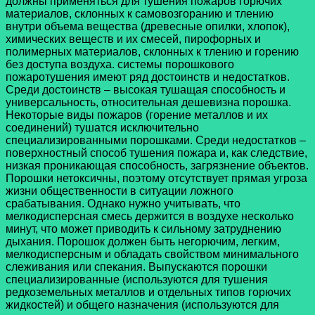
должны применяться для тушения пожаров горючих
материалов, склонных к самовозгоранию и тлению
внутри объема вещества (древесные опилки, хлопок),
химических веществ и их смесей, пирофорных и
полимерных материалов, склонных к тлению и горению
без доступа воздуха. системы порошкового
пожаротушения имеют ряд достоинств и недостатков.
Среди достоинств – высокая тушащая способность и
универсальность, относительная дешевизна порошка.
Некоторые виды пожаров (горение металлов и их
соединений) тушатся исключительно
специализированными порошками. Среди недостатков –
поверхностный способ тушения пожара и, как следствие,
низкая проникающая способность, загрязнение объектов.
Порошки нетоксичны, поэтому отсутствует прямая угроза
жизни общественности в ситуации ложного
срабатывания. Однако нужно учитывать, что
мелкодисперсная смесь держится в воздухе несколько
минут, что может приводить к сильному затруднению
дыхания. Порошок должен быть негорючим, легким,
мелкодисперсным и обладать свойством минимального
слеживания или спекания. Выпускаются порошки
специализированные (используются для тушения
редкоземельных металлов и отдельных типов горючих
жидкостей) и общего назначения (используются для