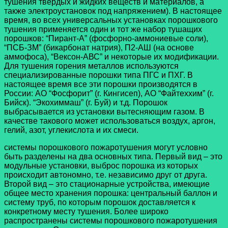
тушения твердых и жидких веществ и материалов, а
также электроустановок под напряжением). В настоящее
время, во всех универсальных установках порошкового
тушения применяется один и тот же набор тушащих
порошков: “Пирант-А” (фосфорно-аммониевые соли),
“ПСБ-ЗМ” (бикарбонат натрия), П2-АШ (на основе
аммофоса), “Вексон-АВС” и некоторые их модификации.
Для тушения горения металлов используются
специализированные порошки типа ПГС и ПХГ. В
настоящее время все эти порошки производятся в
России: АО “Фосфорит” (г. Кингисеп), АО “Файтеххим” (г.
Бийск). “Экохиммаш” (г. Буй) и т.д. Порошок
выбрасывается из установки вытесняющим газом. В
качестве такового может использоваться воздух, аргон,
гелий, азот, углекислота и их смеси.
системы порошкового пожаротушения могут условно
быть разделены на два основных типа. Первый вид – это
модульные установки, выброс порошка из которых
происходит автономно, т.е. независимо друг от друга.
Второй вид – это стационарные устройства, имеющие
общее место хранения порошка: центральный баллон и
систему труб, по которым порошок доставляется к
конкретному месту тушения. Более широко
распространены системы порошкового пожаротушения