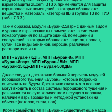
взрывозащиты 2ExemIIBT3 X применяются для защиты
взрывоопасных помещений, в которых обращаются
вещества и материалы категории IIB и группы Т3 по ПУЭ
(табл. 7.3.3.).
Таким образом, модули «Буран-2,5взр» с данным видом
и уровнем взрывозащиты применяются в системах
пожаротушения по защите зданий, помещений и
сооружений, в которых обращаются: ацетон, пропан,
бутан, все виды бензинов, керосин, различные
растворители и т.п.
МПП «Буран-7КДТ», МПП «Буран-8», МПП
«Буран-8взр», МПП «Буран-15И», МПП
«Буран-15КД»,МПП «Буран-50КДВ»
Далее следуют достаточно большой перечень модулей
порошкового тушения «Буран», которые подробно
описывать не будем. Достаточно сказать что все они
могут входить в состав системы порошкового тушения и
различаются по сути количеством несущего порошка,
наличием взрывозащиты и методикой установки на
объекте (потолок, стена, пол).
Кроме семейства МПП «Буран» существует еще масса