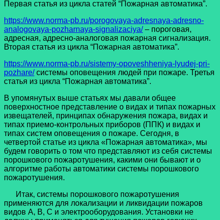
Первая статья из цикла статей “Пожарная автоматика”.
https://www.norma-pb.ru/porogovaya-adresnaya-adresno-
analogovaya-pozharnaya-signalizaciya/
– пороговая,
адресная, адресно-аналоговая пожарная сигнализация.
Вторая статья из цикла “Пожарная автоматика”.
https://www.norma-pb.ru/sistemy-opoveshheniya-lyudej-pri-
pozhare/
системы оповещения людей при пожаре. Третья
статья из цикла “Пожарная автоматика”.
В упомянутых выше статьях мы давали общее
поверхностное представление о видах и типах пожарных
извещателей, принципах обнаружения пожара, видах и
типах приемо-контрольных приборов (ППК) и видах и
типах систем оповещения о пожаре. Сегодня, в
четвертой статье из цикла «Пожарная автоматика», мы
будем говорить о том что представляют из себя системы
порошкового пожаротушения, какими они бывают и о
алгоритме работы автоматики системы порошкового
пожаротушения.
Итак, системы порошкового пожаротушения
применяются для локализации и ликвидации пожаров
видов А, В, С и электрооборудования. Установки не