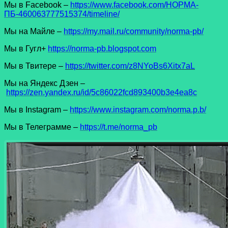
Мы в Facеbook –
https://www.facebook.com/НОРМА-
ПБ-460063777515374/timeline/
Мы на Майле –
https://my.mail.ru/community/norma-pb/
Мы в Гугл+
https://norma-pb.blogspot.com
Мы в Твитере –
https://twitter.com/z8NYoBs6Xitx7aL
Мы на Яндекс Дзен –
https://zen.yandex.ru/id/5c86022fcd893400b3e4ea8c
Мы в Instagram –
https://www.instagram.com/norma.p.b/
Мы в Телеграмме –
https://t.me/norma_pb