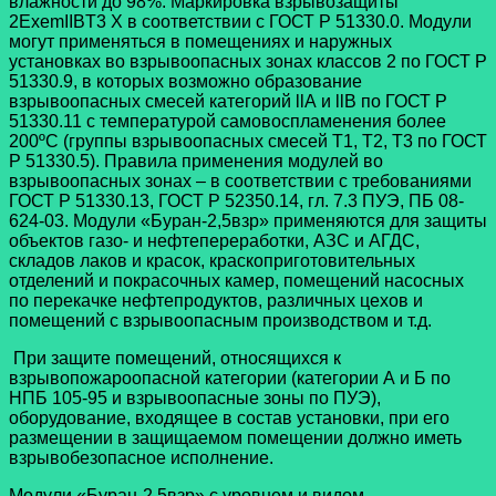
влажности до 98%. Маркировка взрывозащиты
2ExemIIBT3 X в соответствии с ГОСТ Р 51330.0. Модули
могут применяться в помещениях и наружных
установках во взрывоопасных зонах классов 2 по ГОСТ Р
51330.9, в которых возможно образование
взрывоопасных смесей категорий llА и llВ по ГОСТ Р
51330.11 с температурой самовоспламенения более
200ºC (группы взрывоопасных смесей Т1, Т2, Т3 по ГОСТ
Р 51330.5). Правила применения модулей во
взрывоопасных зонах – в соответствии с требованиями
ГОСТ Р 51330.13, ГОСТ Р 52350.14, гл. 7.3 ПУЭ, ПБ 08-
624-03. Модули «Буран-2,5взр» применяются для защиты
объектов газо- и нефтепереработки, АЗС и АГДС,
складов лаков и красок, краскоприготовительных
отделений и покрасочных камер, помещений насосных
по перекачке нефтепродуктов, различных цехов и
помещений с взрывоопасным производством и т.д.
При защите помещений, относящихся к
взрывопожароопасной категории (категории А и Б по
НПБ 105-95 и взрывоопасные зоны по ПУЭ),
оборудование, входящее в состав установки, при его
размещении в защищаемом помещении должно иметь
взрывобезопасное исполнение.
Модули «Буран-2,5взр» с уровнем и видом