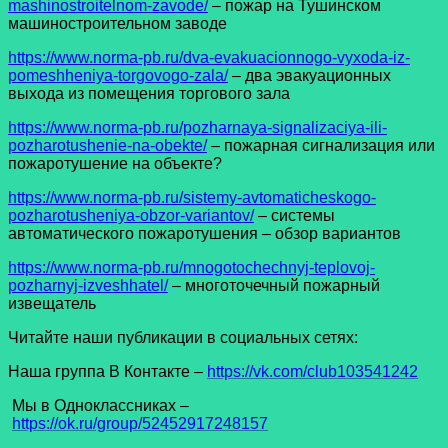
mashinostroitelnom-zavode/
– пожар на Тушинском
машиностроительном заводе
h
ttps://www.norma-pb.ru/dva-evakuacionnogo-vyxoda-iz-
pomeshheniya-torgovogo-zala/
– два эвакуационных
выхода из помещения торгового зала
https://www.norma-pb.ru/pozharnaya-signalizaciya-ili-
pozharotushenie-na-obekte/
– пожарная сигнализация или
пожаротушение на объекте?
https://www.norma-pb.ru/sistemy-avtomaticheskogo-
pozharotusheniya-obzor-variantov/
– системы
автоматического пожаротушения – обзор вариантов
https://www.norma-pb.ru/mnogotochechnyj-teplovoj-
pozharnyj-izveshhatel/
– многоточечный пожарный
извещатель
Читайте наши публикации в социальных сетях:
Наша группа В Контакте –
https://vk.com/club103541242
Мы в Одноклассниках –
https://ok.ru/group/52452917248157