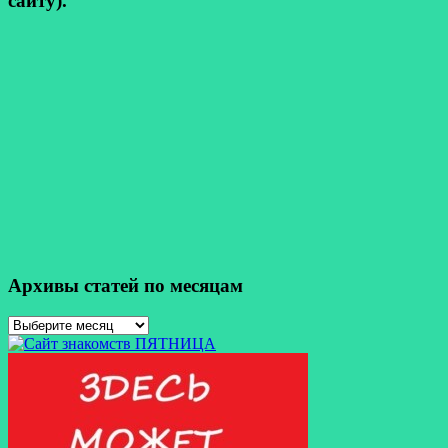
сайту).
Архивы статей по месяцам
Архивы
статей
по
месяцам