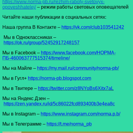
https://www.norma-pb.ru/rezhim-raboty-svetovyx-
opoveshhatelej/
– режим работы световых оповещателей
Читайте наши публикации в социальных сетях:
Наша группа В Контакте –
https://vk.com/club103541242
Мы в Одноклассниках –
https://ok.ru/group/52452917248157
Мы в Facеbook –
https://www.facebook.com/НОРМА-
ПБ-460063777515374/timeline/
Мы на Майле –
https://my.mail.ru/community/norma-pb/
Мы в Гугл+
https://norma-pb.blogspot.com
Мы в Твитере –
https://twitter.com/z8NYoBs6Xitx7aL
Мы на Яндекс Дзен –
https://zen.yandex.ru/id/5c86022fcd893400b3e4ea8c
Мы в Instagram –
https://www.instagram.com/norma.p.b/
Мы в Телеграмме –
https://t.me/norma_pb