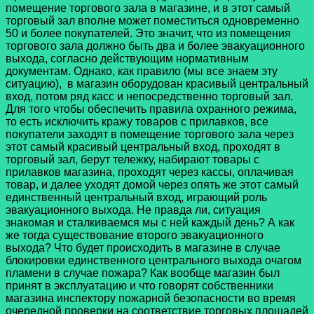
помещение торгового зала в магазине, и в этот самый
торговый зал вполне может поместиться одновременно
50 и более покупателей. Это значит, что из помещения
торгового зала должно быть два и более эвакуационного
выхода, согласно действующим нормативным
документам. Однако, как правило (мы все знаем эту
ситуацию), в магазин оборудован красивый центральный
вход, потом ряд касс и непосредственно торговый зал.
Для того чтобы обеспечить правила охранного режима,
то есть исключить кражу товаров с прилавков, все
покупатели заходят в помещение торгового зала через
этот самый красивый центральный вход, проходят в
торговый зал, берут тележку, набирают товары с
прилавков магазина, проходят через кассы, оплачивая
товар, и далее уходят домой через опять же этот самый
единственный центральный вход, играющий роль
эвакуационного выхода. Не правда ли, ситуация
знакомая и сталкиваемся мы с ней каждый день? А как
же тогда существование второго эвакуационного
выхода? Что будет происходить в магазине в случае
блокировки единственного центрального выхода очагом
пламени в случае пожара? Как вообще магазин был
принят в эксплуатацию и что говорят собственники
магазина инспектору пожарной безопасности во время
очередной проверки на соответствие торговых площадей