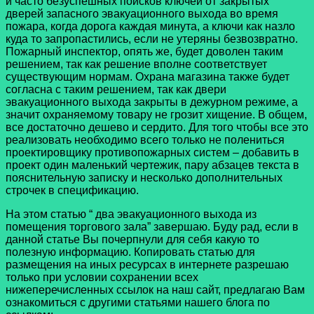
и часто безуспешных поисков ключей от закрытых
дверей запасного эвакуационного выхода во время
пожара, когда дорога каждая минута, а ключи как назло
куда то запропастились, если не утеряны безвозвратно.
Пожарный инспектор, опять же, будет доволен таким
решением, так как решение вполне соответствует
существующим нормам. Охрана магазина также будет
согласна с таким решением, так как двери
эвакуационного выхода закрыты в дежурном режиме, а
значит охраняемому товару не грозит хищение. В общем,
все достаточно дешево и сердито. Для того чтобы все это
реализовать необходимо всего только не полениться
проектировщику противопожарных систем – добавить в
проект один маленький чертежик, пару абзацев текста в
пояснительную записку и несколько дополнительных
строчек в спецификацию.
На этом статью “ два эвакуационного выхода из
помещения торгового зала” завершаю. Буду рад, если в
данной статье Вы почерпнули для себя какую то
полезную информацию. Копировать статью для
размещения на иных ресурсах в интернете разрешаю
только при условии сохранении всех
нижеперечисленных ссылок на наш сайт, предлагаю Вам
ознакомиться с другими статьями нашего блога по