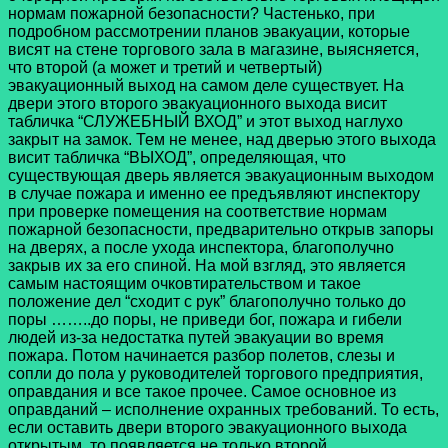
нормам пожарной безопасности? Частенько, при
подробном рассмотрении планов эвакуации, которые
висят на стене торгового зала в магазине, выясняется,
что второй (а может и третий и четвертый)
эвакуационный выход на самом деле существует. На
двери этого второго эвакуационного выхода висит
табличка “СЛУЖЕБНЫЙ ВХОД” и этот выход наглухо
закрыт на замок. Тем не менее, над дверью этого выхода
висит табличка “ВЫХОД”, определяющая, что
существующая дверь является эвакуационным выходом
в случае пожара и именно ее предъявляют инспектору
при проверке помещения на соответствие нормам
пожарной безопасности, предварительно открыв запоры
на дверях, а после ухода инспектора, благополучно
закрыв их за его спиной. На мой взгляд, это является
самым настоящим очковтирательством и такое
положение дел “сходит с рук” благополучно только до
поры ……..до поры, не приведи бог, пожара и гибели
людей из-за недостатка путей эвакуации во время
пожара. Потом начинается разбор полетов, слезы и
сопли до пола у руководителей торгового предприятия,
оправдания и все такое прочее. Самое основное из
оправданий – исполнение охранных требований. То есть,
если оставить двери второго эвакуационного выхода
открытым, то появляется не только второй