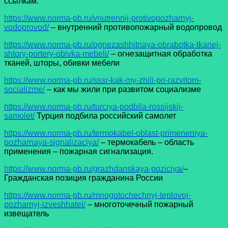
ссылкам:
https://www.norma-pb.ru/vnutrennij-protivopozharnyj-
vodoprovod/
– внутренний противопожарный водопровод
https://www.norma-pb.ru/ognezashhitnaya-obrabotka-tkanej-
shtory-portery-obivka-mebeli/
– огнезащитная обработка
тканей, шторы, обивки мебели
https://www.norma-pb.ru/sssr-kak-my-zhili-pri-razvitom-
socializme/
– как мы жили при развитом социализме
https://www.norma-pb.ru/turciya-podbila-rossijskij-
samolet/
Турция подбила российский самолет
https://www.norma-pb.ru/termokabel-oblast-primeneniya-
pozharnaya-signalizaciya/
– термокабель – область
применения – пожарная сигнализация.
https://www.norma-pb.ru/grazhdanskaya-poziciya/
–
Гражданская позиция гражданина России
https://www.norma-pb.ru/mnogotochechnyj-teplovoj-
pozharnyj-izveshhatel/
– многоточечный пожарный
извещатель