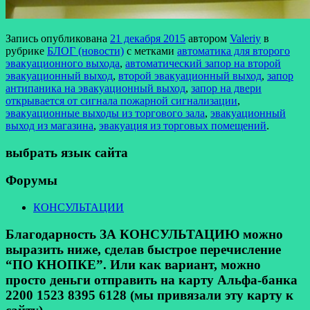
Запись опубликована
21 декабря 2015
автором
Valeriy
в
рубрике
БЛОГ (новости)
с метками
автоматика для второго
эвакуационного выхода
,
автоматический запор на второй
эвакуационный выход
,
второй эвакуационный выход
,
запор
антипаника на эвакуационный выход
,
запор на двери
открывается от сигнала пожарной сигнализации
,
эвакуационные выходы из торгового зала
,
эвакуационный
выход из магазина
,
эвакуация из торговых помещений
.
выбрать язык сайта
Форумы
КОНСУЛЬТАЦИИ
Благодарность ЗА КОНСУЛЬТАЦИЮ можно
выразить ниже, сделав быстрое перечисление
“ПО КНОПКЕ”. Или как вариант, можно
просто деньги отправить на карту Альфа-банка
2200 1523 8395 6128 (мы привязали эту карту к