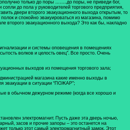
гополучно только до поры ……..до поры, не приведи бог,
и сопли до пола у руководителей торгового предприятия,
тавить двери второго эвакуационного выхода открытым, то
с полок и спокойно эвакуироваться из магазина, помимо
озле второго эвакуационного выхода? Это как бы, накладно
игнализации и системы оповещения в помещениях
тость волков и целость овец”. Все просто. Очень
куационных выходов из помещения торгового зала;
 администрацией магазина какие именно выходы в
ля эвакуации в ситуации “ПОЖАР”;
мые в обычном дежурном режиме (когда все хорошо и
становлен электромагнит. Пусть даже эта дверь ночью,
барный, засов и прочие запоры – это останется на
жет только этот самый электромагнитный замок. Этот