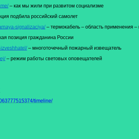
zme/
– как мы жили при развитом социализме
ция подбила российский самолет
rnaya-signalizaciya/
– термокабель – область применения –
кая позиция гражданина России
izveshhatel/
– многоточечный пожарный извещатель
ej/
– режим работы световых оповещателей
7
63777515374/timeline/