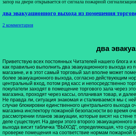
запор на двери открывается от сигнала пожарной сигнализаци
два эвакуационного выхода из помещения торгов
2 комментария
два эваку
Приветствую всех постоянных Читателей нашего блога и к
как правильно выполнить два эвакуационного выхода из 
магазине, и в этот самый торговый зал вполне может поме
более эвакуационного выхода, согласно действующим нор
центральный вход, потом ряд касс и непосредственно торг
покупатели заходят в помещение торгового зала через это
магазина, проходят через кассы, оплачивая товар, и дал
Не правда ли, ситуация знакомая и сталкиваемся мы с не
случае блокировки единственного центрального выхода оч
магазина инспектору пожарной безопасности во время оч
рассмотрении планов эвакуации, которые висят на стене т
деле существует. На двери этого второго эвакуационного
выхода висит табличка “ВЫХОД”, определяющая, что сущ
проверке помещения на соответствие нормам пожарной без