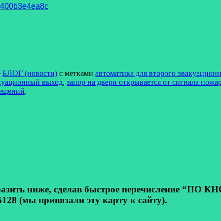
93400b3e4ea8c
е
БЛОГ (новости)
с метками
автоматика для второго эвакуацион
акуационный выход
,
запор на двери открывается от сигнала пож
мещений
.
ь ниже, сделав быстрое перечисление “ПО КНОП
128 (мы привязали эту карту к сайту).