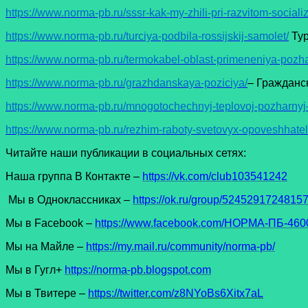
https://www.norma-pb.ru/sssr-kak-my-zhili-pri-razvitom-sociali
https://www.norma-pb.ru/turciya-podbila-rossijskij-samolet/
Тур
https://www.norma-pb.ru/termokabel-oblast-primeneniya-pozha
https://www.norma-pb.ru/grazhdanskaya-poziciya/
– Гражданс
https://www.norma-pb.ru/mnogotochechnyj-teplovoj-pozharnyj-
https://www.norma-pb.ru/rezhim-raboty-svetovyx-opoveshhatel
Читайте наши публикации в социальных сетях:
Наша группа В Контакте –
https://vk.com/club103541242
Мы в Одноклассниках –
https://ok.ru/group/5245291724815
Мы в Facеbook –
https://www.facebook.com/НОРМА-ПБ-4600
Мы на Майле –
https://my.mail.ru/community/norma-pb/
Мы в Гугл+
https://norma-pb.blogspot.com
Мы в Твитере –
https://twitter.com/z8NYoBs6Xitx7aL