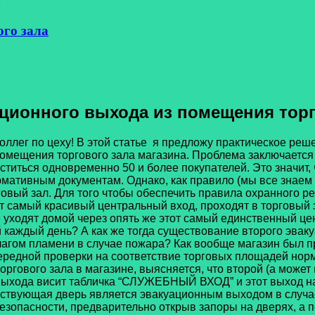
и
ого зала
ационного выхода из помещения торг
оллег по цеху! В этой статье я предложу практическое реш
помещения торгового зала магазина. Проблема заключается
ститься одновременно 50 и более покупателей. Это значит,
мативным документам. Однако, как правило (мы все знаем 
овый зал. Для того чтобы обеспечить правила охранного ре
т самый красивый центральный вход, проходят в торговый 
ее уходят домой через опять же этот самый единственный ц
й каждый день? А как же тогда существование второго эвак
агом пламени в случае пожара? Как вообще магазин был пр
ередной проверки на соответствие торговых площадей нор
оргового зала в магазине, выясняется, что второй (а може
 выхода висит табличка “СЛУЖЕБНЫЙ ВХОД” и этот выход наг
ествующая дверь является эвакуационным выходом в случа
опасности, предварительно открыв запоры на дверях, а по