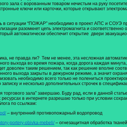
гового зала с ворованным товаром нечистым на руку посети
ктронные ключи или карточки, которые открывают электром
ь в ситуации “ПОЖАР” необходимо в проект АПС и СОУЭ про
лизации разомкнет цепь электромагнита и соответственно 
который автоматически обеспечит открытие двери эвакуаци
ника, не правда ли? Тем не менее, эта несложная автомат
ого выхода во время пожара, когда дорога каждая минута, а
удет доволен таким решением, так как решение вполне соо
ионного выхода закрыты в дежурном режиме, а значит охран
ализовать необходимо всего только не полениться проектир
ю записку и несколько дополнительных строчек в специфика
 торгового зала” завершаю. Буду рад, если в данной стать
ресурсах в интернете разрешаю только при условии сохра
лога по ссылкам:
od/
– внутренний противопожарный водопровод
tory-portery-obivka-mebeli/
– огнезащитная обработка тканей