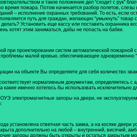
овтирательством и такое положение дел “сходит с рук” бла
во время пожара. Потом начинается разбор полетов, слезы 
даний – исполнение охранных требований. То есть, если ос
 появляется путь для граждан, желающих “умыкнуть” товар 
же делать? Установить еще кассу или поставить охранника в
ень хотят этим заниматься, дабы не попасть на бабки.
 при проектировании систем автоматической пожарной с
проблемы малой кровью, обеспечивающее одновременно “сы
уации на объекте Вы определяете для себя количество эва
о соответствует нормативным документам, определяетесь с
а какие именно хотелось бы использовать исключительно д
 СОУЭ электромагнитные запоры на двери, не эксплуатируе
:
ода установлена ответная часть замка, а на косяке двери у
 закрыта дополнительно на любой – внутренний, висячий, ам
рочие запоры должны быть открыты и остаться закрытым мо