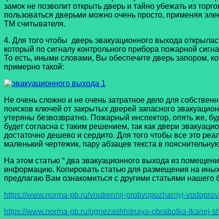
замок не позволит открыть дверь и тайно убежать из тор
пользоваться дверьми можно очень просто, применяя эле
ТМ считывателя.
4. Для того чтобы дверь эвакуационного выхода открылас
который по сигналу контрольного прибора пожарной сигна
То есть, иными словами, Вы обеспечите дверь запором, 
примерно такой:
Не очень сложно и не очень затратное дело для собствен
поисков ключей от закрытых дверей запасного эвакуационн
утеряны безвозвратно. Пожарный инспектор, опять же, б
будет согласна с таким решением, так как двери эвакуац
достаточно дешево и сердито. Для того чтобы все это ре
маленький чертежик, пару абзацев текста в пояснительну
На этом статью “ два эвакуационного выхода из помещения
информацию. Копировать статью для размещения на иных 
предлагаю Вам ознакомиться с другими статьями нашего б
https://www.norma-pb.ru/vnutrennij-protivopozharnyj-vodoprov
https://www.norma-pb.ru/ognezashhitnaya-obrabotka-tkanej-sh