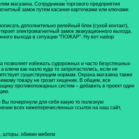
телям магазина. Сотрудникам торгового предприятия
агнитный замок путем касания карточками или ключами
писать дополнительно релейный блок (сухой контакт),
откроет электромагнитный замок эвакуационного выхода.
онного выхода в ситуации “ПОЖАР”. Ну вот набор
ика позволяет избежать судорожных и часто безуспешных
 ключи как назло куда то запропастились, если не
тветствует существующим нормам. Охрана магазина также
яемому товару не грозит хищение. В общем, все
овщику противопожарных систем – добавить в проект один
цию.
е Вы почерпнули для себя какую то полезную
нении всех нижеперечисленных ссылок на наш сайт,
, шторы, обивки мебели