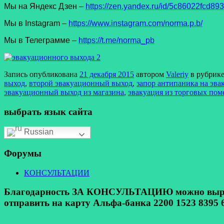
Мы на Яндекс Дзен –
https://zen.yandex.ru/id/5c86022fcd8
Мы в Instagram –
https://www.instagram.com/norma.p.b/
Мы в Телеграмме –
https://t.me/norma_pb
Запись опубликована
21 декабря 2015
автором
Valeriy
в рубрик
выход
,
второй эвакуационный выход
,
запор антипаника на эв
эвакуационный выход из магазина
,
эвакуация из торговых по
выбрать язык сайта
Russian
Форумы
КОНСУЛЬТАЦИИ
Благодарность ЗА КОНСУЛЬТАЦИЮ можно выразит
отправить на карту Альфа-банка 2200 1523 8395 6