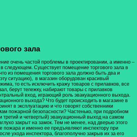
ового зала
ение очень частой проблемы в проектировании, а именно –
 в следующем. Существует помещение торгового зала в
 что из помещения торгового зала должно быть два и
эту ситуацию), в магазин оборудован красивый
жима, то есть исключить кражу товаров с прилавков, все
зал, берут тележку, набирают товары с прилавков
ентральный вход, играющий роль эвакуационного выхода.
уационного выхода? Что будет происходить в магазине в
инят в эксплуатацию и что говорят собственники
мам пожарной безопасности? Частенько, при подробном
т и третий и четвертый) эвакуационный выход на самом
лухо закрыт на замок. Тем не менее, над дверью этого
е пожара и именно ее предъявляют инспектору при
сле ухода инспектора, благополучно закрыв их за его